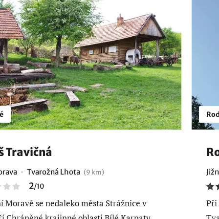
é
Rod
š Travičná
Ro
orava
Tvarožná Lhota
Již
(9 km)
2
/
10
ní Moravě se nedaleko města Strážnice v
Při
í Chráněné krajinné oblasti Bílé Karpaty
Tva