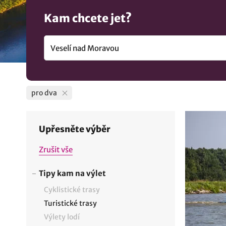
Kam chcete jet?
pro dva
Upřesněte výběr
Zrušit vše
Tipy kam na výlet
Cyklistické trasy
Turistické trasy
Výlety lodí