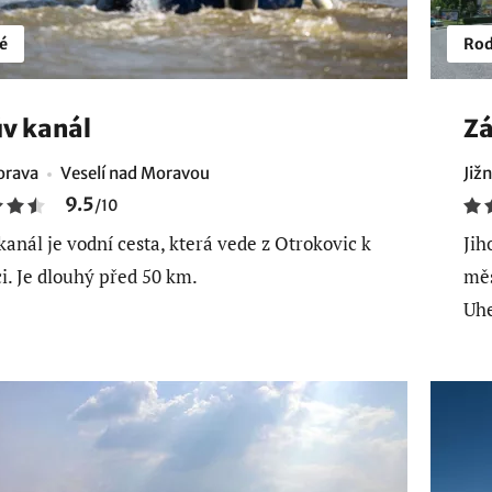
é
Rod
v kanál
Zá
orava
Veselí nad Moravou
Již
9.5
/
10
kanál je vodní cesta, která vede z Otrokovic k
Jih
i. Je dlouhý před 50 km.
měs
Uhe