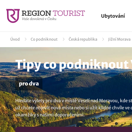
Ubytování
Úvod
Co podniknout
Česká republika
Jižní Morava
Tipy co podniknout 
pro dva
Hledáte výlety pro dva v místě Veselí nad Moravou, kde st
už chcete objevit nová místa nebo si užít klidné chvíle 
okamžiky s našimi doporučeními.