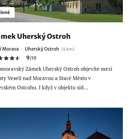
inné
mek Uherský Ostroh
ní Morava
Uherský Ostroh
(4 km)
9
/
10
omoravský Zámek Uherský Ostroh objevíte mezi
ty Veselí nad Moravou a Staré Město v
rském Ostrohu. I když v objektu síd...