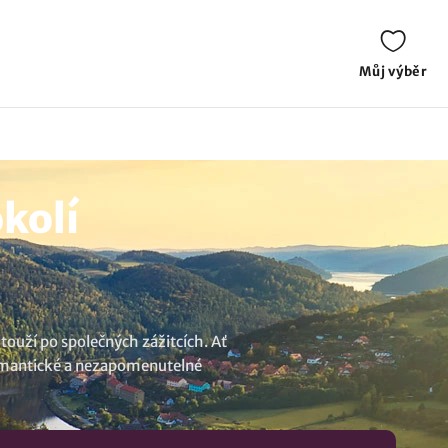
Můj výběr
kolí
touží po společných zážitcích. Ať
 romantické a nezapomenutelné