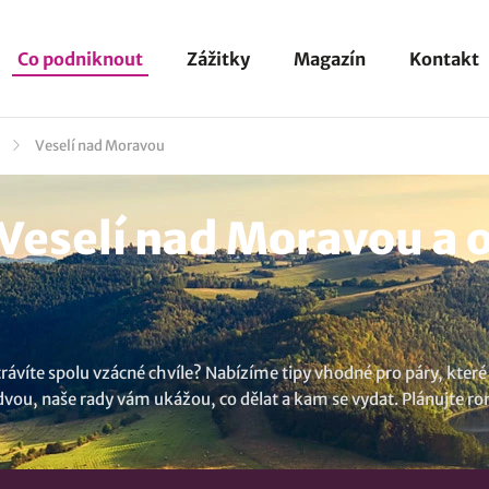
Co podniknout
Zážitky
Magazín
Kontakt
Veselí nad Moravou
Veselí nad Moravou a o
rávíte spolu vzácné chvíle? Nabízíme tipy vhodné pro páry, které 
ve dvou, naše rady vám ukážou, co dělat a kam se vydat. Plánujte