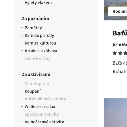
Výlety vlakem
Rodinn
Za poznáním
Památky
Baťů
Kam do přírody
Kam za kulturou
Jižní M
Atrakce a zábava
Lanové dráhy
Baťův 
Rohatc
Za aktivitami
Zimní sporty
Koupání
Adrenalinové aktivity
Wellness a relax
Sportovní aktivity
Volnočasové aktivity