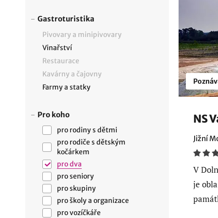
Gastroturistika
Pivovary a minipivovary
Vinařství
Restaurace
Kavárny a čajovny
Poznáv
Farmy a statky
Pro koho
NS V
pro rodiny s dětmi
Jižní M
pro rodiče s dětským
kočárkem
pro dva
V Dol
pro seniory
je obla
pro skupiny
památk
pro školy a organizace
pro vozíčkáře