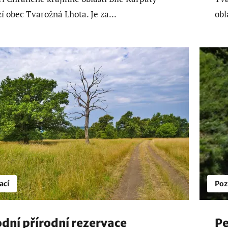
í obec Tvarožná Lhota. Je za...
obl
ací
Poz
dní přírodní rezervace
Pe