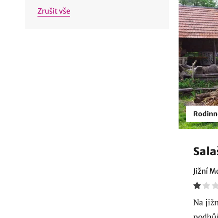
Zrušit vše
Rodinn
Sala
Jižní M
Na již
podhůř