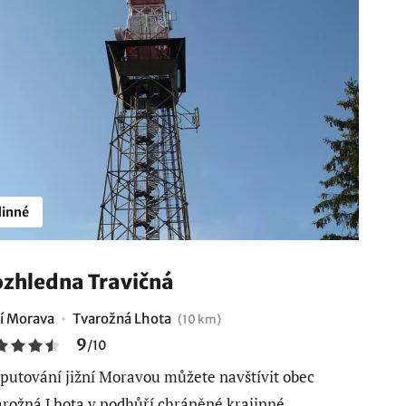
inné
zhledna Travičná
ní Morava
Tvarožná Lhota
(10 km)
9
/
10
 putování jižní Moravou můžete navštívit obec
rožná Lhota v podhůří chráněné krajinné