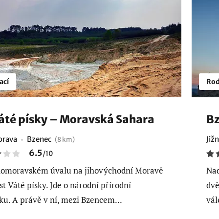
ací
Rod
áté písky – Moravská Sahara
Bz
orava
Bzenec
Již
(8 km)
6.5
/
10
nomoravském úvalu na jihovýchodní Moravě
Nad
st Váté písky. Jde o národní přírodní
dvě
u. A právě v ní, mezi Bzencem...
vál