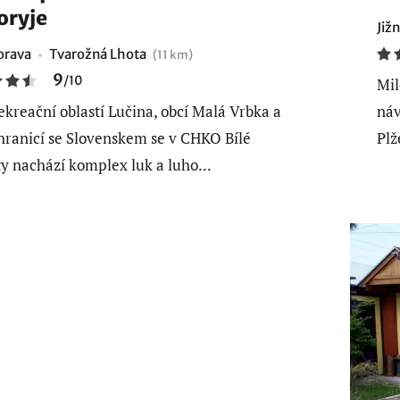
oryje
Již
orava
Tvarožná Lhota
(11 km)
9
/
10
Mil
ekreační oblastí Lučina, obcí Malá Vrbka a
náv
 hranicí se Slovenskem se v CHKO Bílé
Plž
y nachází komplex luk a luho...