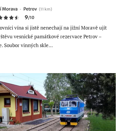
ní Morava
Petrov
(11 km)
9
/
10
ovníci vína si jistě nenechají na jižní Moravě ujít
štěvu vesnické památkové rezervace Petrov –
e. Soubor vinných skle...