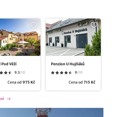
 Pod Věží
Penzion U Hujňáků
9.3
/
10
9
/
10
Cena od
975 Kč
Cena od
715 Kč
ání