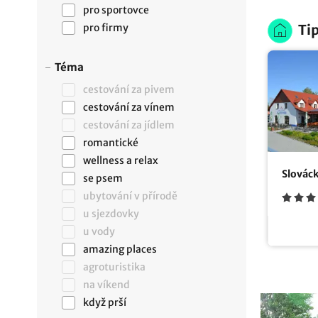
pro sportovce
pro firmy
Tip
Téma
cestování za pivem
cestování za vínem
cestování za jídlem
romantické
wellness a relax
Slovác
se psem
ubytování v přírodě
u sjezdovky
u vody
amazing places
agroturistika
na víkend
když prší