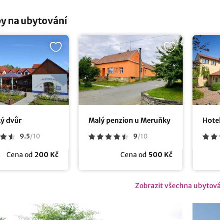
y na ubytování
ký dvůr
Malý penzion u Meruňky
Hotel
9.5
/
10
9
/
10
Cena od
200 Kč
Cena od
500 Kč
Zobrazit všechna ubytov