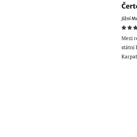
Čert
Jižní M
Mezi r
státní
Karpat