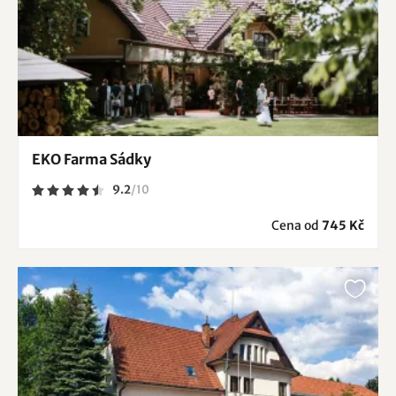
EKO Farma Sádky
9.2
/
10
Cena od
745 Kč