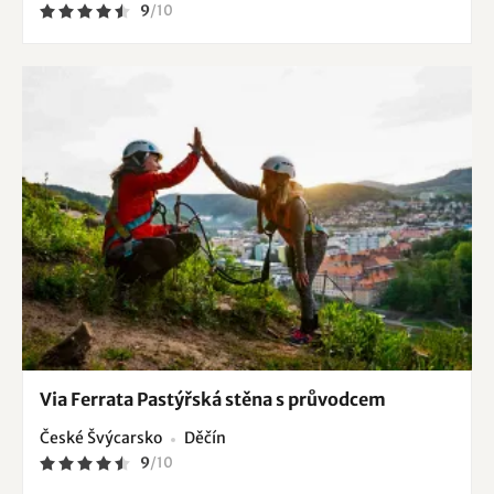
9
/
10
Via Ferrata Pastýřská stěna s průvodcem
České Švýcarsko
Děčín
9
/
10