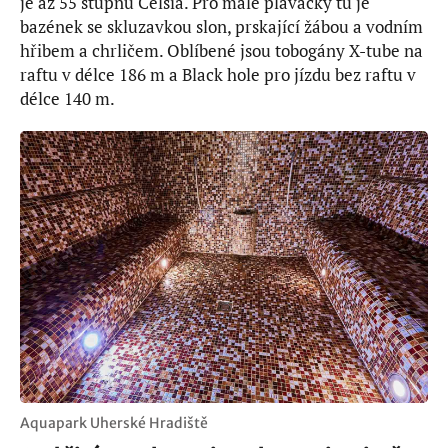
je až 55 stupňů Celsia. Pro malé plaváčky tu je
bazének se skluzavkou slon, prskající žábou a vodním
hřibem a chrličem. Oblíbené jsou tobogány X-tube na
raftu v délce 186 m a Black hole pro jízdu bez raftu v
délce 140 m.
Aquapark Uherské Hradiště