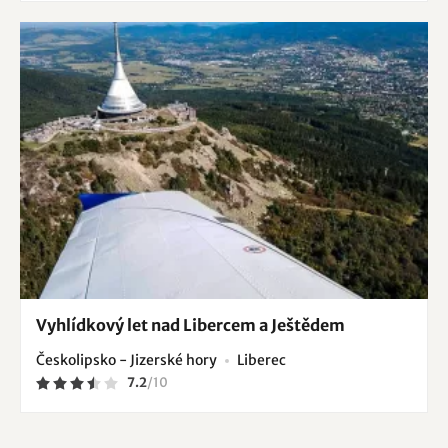
Vyhlídkový let nad Libercem a Ještědem
Českolipsko - Jizerské hory
Liberec
7.2
/
10