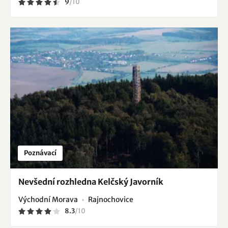
9
/
10
Poznávací
Nevšední rozhledna Kelčský Javorník
Východní Morava
Rajnochovice
8.3
/
10