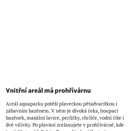
Vnitřní areál má prohřívárnu
Areál aquaparku potěší plaveckou pětadvacítkou i
zábavním bazénem. V něm je divoká řeka, houpací
bazének, masážní lavice, perličky, chrliče, vodní číše i
dvě vířivky. Po plavání zrelaxujete v prohřívárně, kde