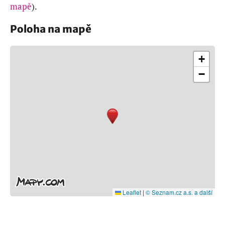
mapě
).
Poloha na mapě
+
−
Leaflet
|
© Seznam.cz a.s. a další