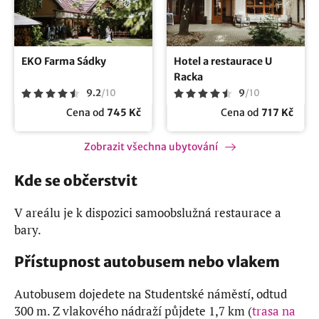
EKO Farma Sádky
Hotel a restaurace U
Racka
9.2
/
10
9
/
10
Cena od
745 Kč
Cena od
717 Kč
Zobrazit všechna ubytování
Kde se občerstvit
V areálu je k dispozici samoobslužná restaurace a
bary.
Přístupnost autobusem nebo vlakem
Autobusem dojedete na Studentské náměstí, odtud
300 m. Z vlakového nádraží půjdete 1,7 km (
trasa na