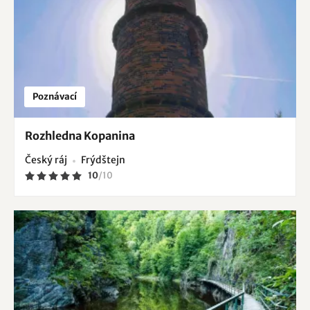
Poznávací
Rozhledna Kopanina
Český ráj
Frýdštejn
10
/
10