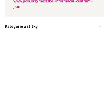
www.jicin.org/mestske-informacni-centrum-
jicin
Kategorie a štítky