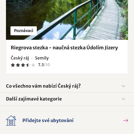
Poznávací
Riegrova stezka - naučná stezka Údolím Jizery
Český ráj
Semily
7.3
/
10
Co všechno vám nabízí Český ráj?
Další zajímavé kategorie
Přidejte své ubytování