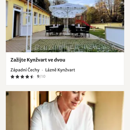
Zažijte Kynžvart ve dvou
Západní Čechy
Lázně Kynžvart
9
/
10