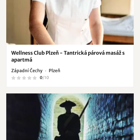
Wellness Club Plzeň - Tantrická párová masáž s
apartmá
Západní Čechy
Plzeň
0
/
10