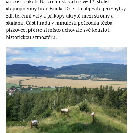
širokého okolí. Na vrchu stával už ve 13. století
stejnojmenný hrad Brada. Dnes tu objevíte jen zbytky
zdí, terénní valy a příkopy ukryté mezi stromy a
skalami. Část hradu v minulosti poškodila těžba
pískovce, přesto si místo uchovalo své kouzlo i
historickou atmosféru.