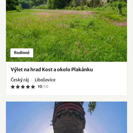
Rodinné
Výlet na hrad Kost a okolo Plakánku
Český ráj
Libošovice
10
/
10