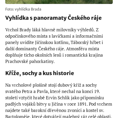
Foto: vyhlídka Brada
Vyhlídka s panoramaty Českého ráje
Vrchol Brady láká hlavně milovníky výhledů. Z
odpočinkového místa s lavičkami a informačními
panely uvidíte Jičínskou kotlinu, Táborský hřbet i
další dominanty Českého ráje. Atmosféru místa
doplňuje ticho okolních lesů i romantická krajina
Prachovské pahorkatiny.
Kříže, sochy a kus historie
Na vrcholové plošině stojí dubový kříž a sochy
svatého Petra a Pavla, které nechal na konci 19.
století vztyčit hrabě Ervín Schlik jako připomínku
padlých vojáků bitvy u Jičína v roce 1891. Pod vrchem
najdete také barokní dřevěnou zvonici a kostel sv.
Bartoloměje, které dotvářejí malebný ráz celé oblasti.