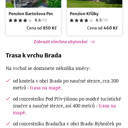
Penzion Bartošova Pec
Penzion Křížky
8.6
/
10
8.5
/
10
Cena od
850 Kč
Cena od
460 Kč
Zobrazit všechna ubytování
Trasa k vrchu Brada
Na vrchol se dostanete několika směry:
od kostela v obci Brada po naučné stezce, cca 200
metrů -
trasa na mapě
.
od rozcestníku Pod Přivýšinou po modré turistické
značce a naučné stezce, asi 400 metrů -
trasa na
mapě
.
od rozcestníku Bradačka v obci Brada-Rybníček po