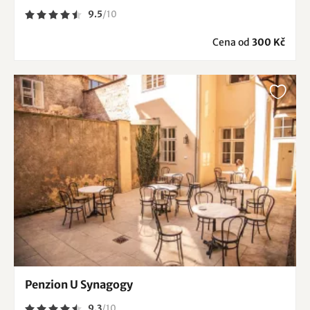
9.5
/
10
Cena od
300 Kč
Penzion U Synagogy
9.3
/
10