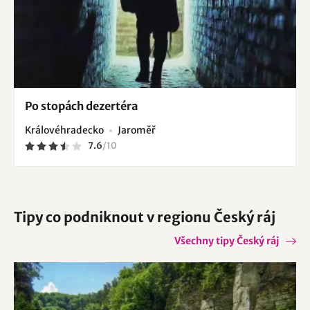
Po stopách dezertéra
Královéhradecko
Jaroměř
7.6
/
10
Tipy co podniknout v regionu Český ráj
Všechny tipy Český ráj