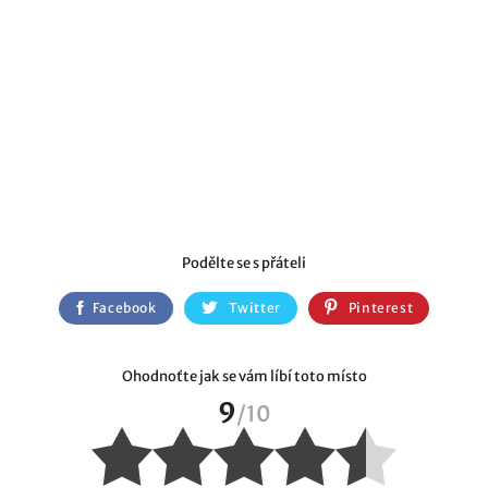
Podělte se s přáteli
Facebook
Twitter
Pinterest
Ohodnoťte jak se vám líbí toto místo
9
/
10