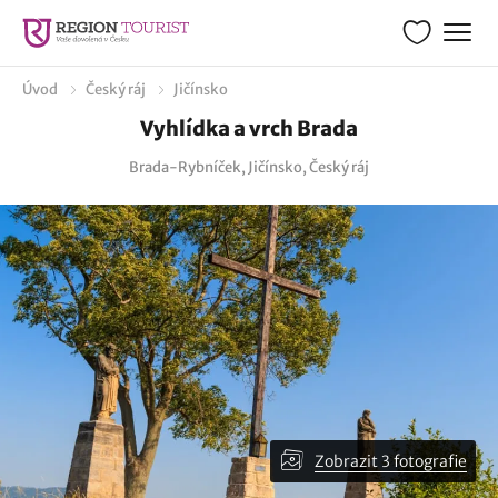
Úvod
Český ráj
Jičínsko
Vyhlídka a vrch Brada
Brada-Rybníček, Jičínsko, Český ráj
Zobrazit 3 fotografie