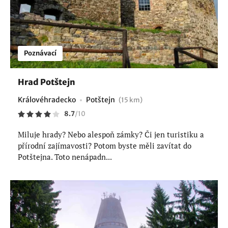
Poznávací
Hrad Potštejn
Královéhradecko
Potštejn
(15 km)
8.7
/
10
Miluje hrady? Nebo alespoň zámky? Či jen turistiku a
přírodní zajímavosti? Potom byste měli zavítat do
Potštejna. Toto nenápadn...