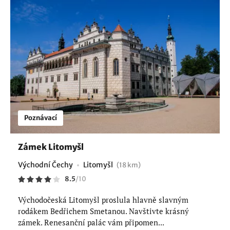
Poznávací
Zámek Litomyšl
Východní Čechy
Litomyšl
(18 km)
8.5
/
10
Východočeská Litomyšl proslula hlavně slavným
rodákem Bedřichem Smetanou. Navštivte krásný
zámek. Renesanční palác vám připomen...