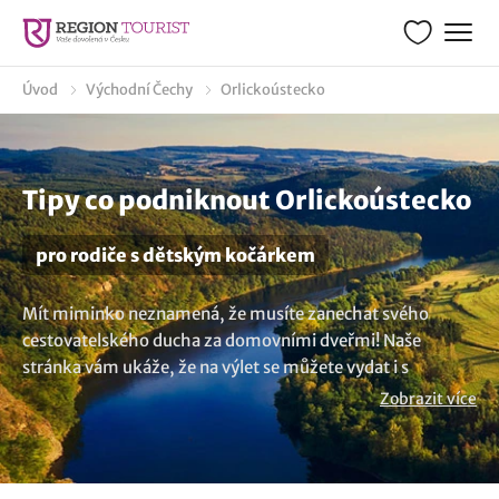
Úvod
Východní Čechy
Orlickoústecko
Tipy co podniknout Orlickoústecko
pro rodiče s dětským kočárkem
Mít miminko neznamená, že musíte zanechat svého
cestovatelského ducha za domovními dveřmi! Naše
stránka vám ukáže, že na výlet se můžete vydat i s
dětským kočárkem. Proč se omezovat, když můžete
Zobrazit více
prozkoumávat nové destinace i s vaším miminkem?
Připravili jsme pro vás seznam tipů co dělat v lokalitě
Orlickoústecko, které jsou přístupné pro rodiče s miminky