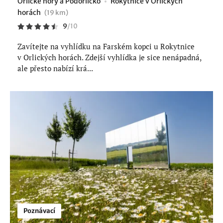
Orlické hory a Podorlicko
Rokytnice v Orlických
horách
(19 km)
9
/
10
Zavítejte na vyhlídku na Farském kopci u Rokytnice
v Orlických horách. Zdejší vyhlídka je sice nenápadná,
ale přesto nabízí krá...
Poznávací