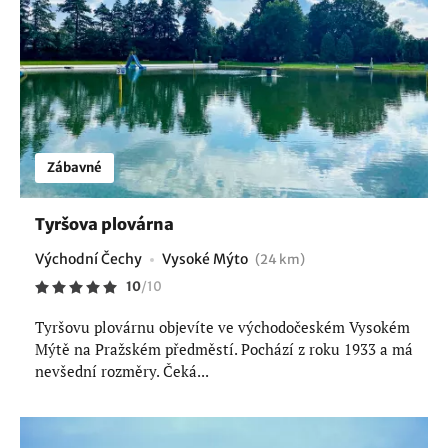
Zábavné
Tyršova plovárna
Východní Čechy
Vysoké Mýto
(24 km)
10
/
10
Tyršovu plovárnu objevíte ve východočeském Vysokém
Mýtě na Pražském předměstí. Pochází z roku 1933 a má
nevšední rozměry. Čeká...