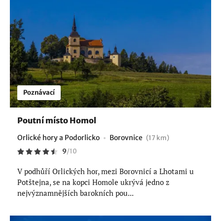
Poznávací
Poutní místo Homol
Orlické hory a Podorlicko
Borovnice
(17 km)
9
/
10
V podhůří Orlických hor, mezi Borovnicí a Lhotami u
Potštejna, se na kopci Homole ukrývá jedno z
nejvýznamnějších barokních pou...