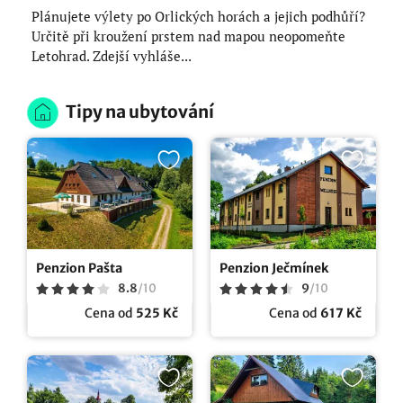
Plánujete výlety po Orlických horách a jejich podhůří?
Určitě při kroužení prstem nad mapou neopomeňte
Letohrad. Zdejší vyhláše...
Tipy na ubytování
Penzion Pašta
Penzion Ječmínek
8.8
/
10
9
/
10
Cena od
525 Kč
Cena od
617 Kč