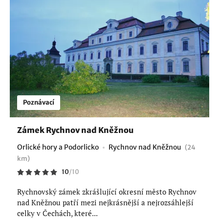
Poznávací
Zámek Rychnov nad Kněžnou
Orlické hory a Podorlicko
Rychnov nad Kněžnou
(24
km)
10
/
10
Rychnovský zámek zkrášlující okresní město Rychnov
nad Kněžnou patří mezi nejkrásnější a nejrozsáhlejší
celky v Čechách, které...