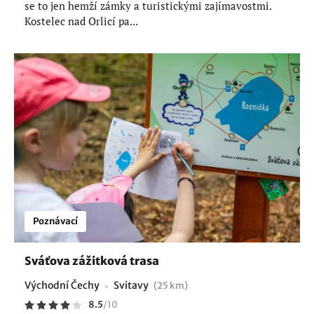
se to jen hemží zámky a turistickými zajímavostmi.
Kostelec nad Orlicí pa...
Poznávací
Sváťova zážitková trasa
Východní Čechy
Svitavy
(25 km)
8.5
/
10