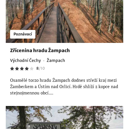
Poznávací
Zřícenina hradu Žampach
Východní Čechy
Žampach
8
/
10
Osamělé torzo hradu Žampach dodnes střeží kraj mezi
Žamberkem a Ústím nad Orlicí. Hrdě shlíží z kopce nad
stejnojmennou obcí....