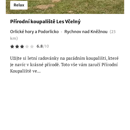
Relax
Přírodní koupaliště Les Včelný
Orlické hory a Podorlicko
Rychnov nad Kněžnou
(23
km)
6.8
/
10
Užijte si letní radovánky na parádním koupališti, které
je navíc v krásné přírodě. Toto vše vám zaručí Přírodní
Koupaliště ve...