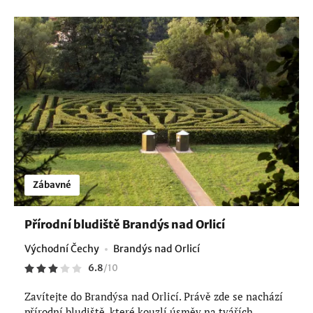
Zábavné
Přírodní bludiště Brandýs nad Orlicí
Východní Čechy
Brandýs nad Orlicí
6.8
/
10
Zavítejte do Brandýsa nad Orlicí. Právě zde se nachází
přírodní bludiště, které kouzlí úsměv na tvářích