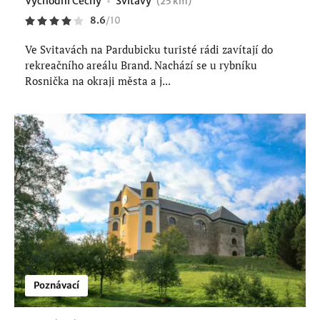
Východní Čechy
Svitavy
(25 km)
8.6
/
10
Ve Svitavách na Pardubicku turisté rádi zavítají do
rekreačního areálu Brand. Nachází se u rybníku
Rosnička na okraji města a j...
Poznávací