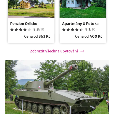
Penzion Orlicko
Apartmány U Potoka
8.8
/
10
9.1
/
10
Cena od
363 Kč
Cena od
400 Kč
Zobrazit všechna ubytování