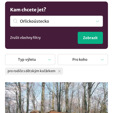
a batolaty v dětském kočárku. Vydejte se s námi na cesty a
objevujte krásy světa spolu s vaším nejmenším! S námi
Kam chcete jet?
zjistíte co navštívit.
Zrušit všechny filtry
Zobrazit
Typ výletu
Pro koho
pro rodiče s dětským kočárkem