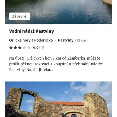
Zábavné
Vodní nádrž Pastviny
Orlické hory a Podorlicko
Pastviny
(12 km)
6.6
/
10
Na úpatí Orlických hor, 7 km od Žamberka, můžete
prožít pěknou rekreaci a koupání u přehradní nádrže
Pastviny. Napájí ji řeka...