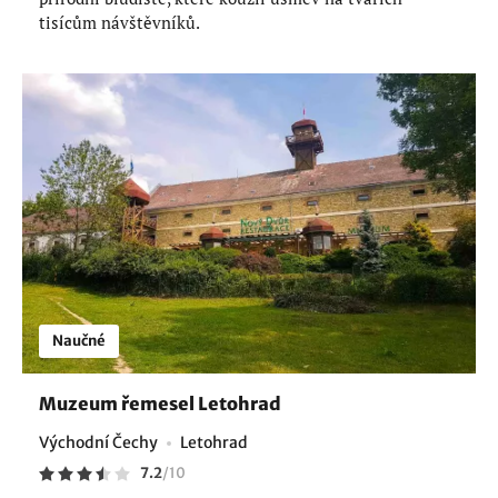
tisícům návštěvníků.
Naučné
Muzeum řemesel Letohrad
Východní Čechy
Letohrad
7.2
/
10