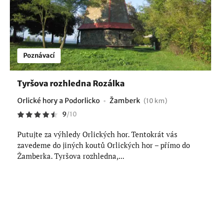
Poznávací
Tyršova rozhledna Rozálka
Orlické hory a Podorlicko
Žamberk
(10 km)
9
/
10
Putujte za výhledy Orlických hor. Tentokrát vás
zavedeme do jiných koutů Orlických hor – přímo do
Žamberka. Tyršova rozhledna,...