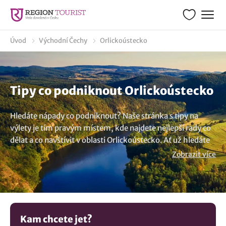
Úvod
Východní Čechy
Orlickoústecko
Tipy co podniknout Orlickoústecko
Hledáte nápady co podniknout? Naše stránka s tipy na
výlety je tím pravým místem, kde najdete nejlepší rady co
dělat a co navštívit v oblasti Orlickoústecko. Ať už hledáte
únik z každodenní rutiny a potřebujete tipy kudy z nudy,
Zobrazit více
nebo toužíte objevit nové zajímavosti, máme pro vás
nepřeberné množství výletů a aktivit. Prozkoumejte s
námi nejkrásnější turistické cíle, objevte známé i méně
známé místa nebo se nechte inspirovat co zažít a co
navštívit. Naše stránka vám ukáže, co vidět v lokalitě
Kam chcete jet?
Orlickoústecko a kam vyrazit na výlet. Nabízíme vám