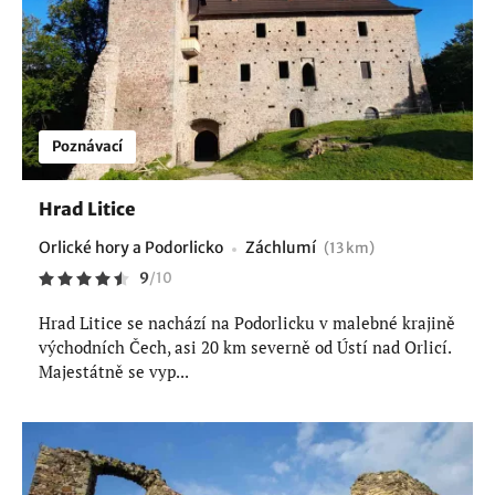
Poznávací
Hrad Litice
Orlické hory a Podorlicko
Záchlumí
(13 km)
9
/
10
Hrad Litice se nachází na Podorlicku v malebné krajině
východních Čech, asi 20 km severně od Ústí nad Orlicí.
Majestátně se vyp...