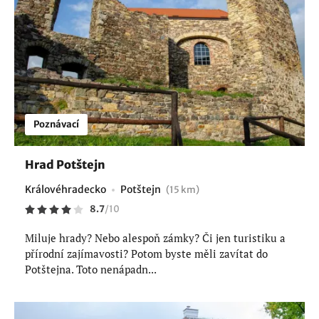
Poznávací
Hrad Potštejn
Královéhradecko
Potštejn
(15 km)
8.7
/
10
Miluje hrady? Nebo alespoň zámky? Či jen turistiku a
přírodní zajímavosti? Potom byste měli zavítat do
Potštejna. Toto nenápadn...