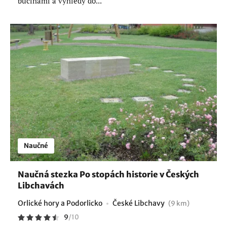
bučinami a výhledy do...
Naučné
Naučná stezka Po stopách historie v Českých
Libchavách
Orlické hory a Podorlicko
České Libchavy
(9 km)
9
/
10