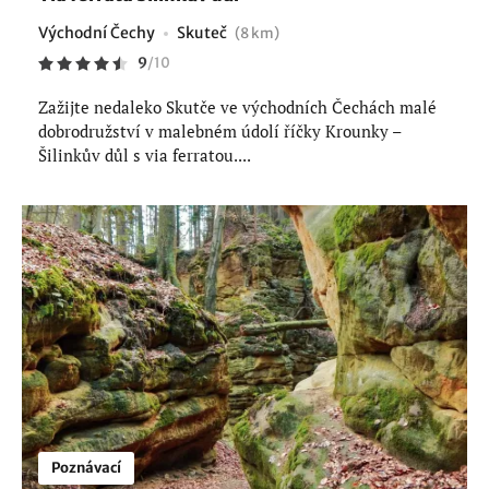
Východní Čechy
Skuteč
(8 km)
9
/
10
Zažijte nedaleko Skutče ve východních Čechách malé
dobrodružství v malebném údolí říčky Krounky –
Šilinkův důl s via ferratou....
Poznávací