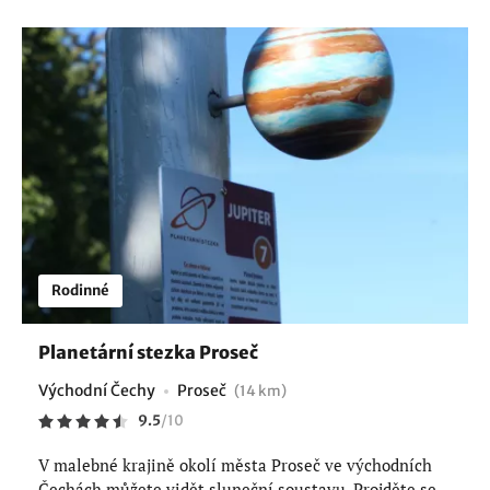
Rodinné
Planetární stezka Proseč
Východní Čechy
Proseč
(14 km)
9.5
/
10
V malebné krajině okolí města Proseč ve východních
Čechách můžete vidět sluneční soustavu. Projděte se