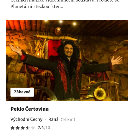
Planetární stezkou, kter...
Zábavné
Peklo Čertovina
Východní Čechy
Raná
(14 km)
7.4
/
10