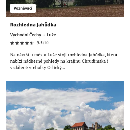
Poznávací
Rozhledna Jahůdka
Východní Čechy
Luže
9.5
/
10
Na návrší u města Luže stojí rozhledna Jahůdka, která
nabízí nádherné pohledy na krajinu Chrudimska i
vzdálené vrcholky Orlický...