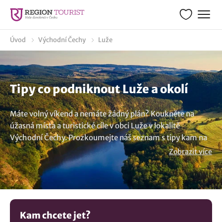
Úvod
Východní Čechy
Luže
Tipy co podniknout Luže a okolí
Máte volný víkend a nemáte žádný plán? Koukněte na
úžasná místa a turistické cíle v obci Luže v lokalitě
Východní Čechy. Prozkoumejte náš seznam s tipy kam na
výlet, navštivte jedinečné výletní cíle, objevte nevšední tipy
Zobrazit více
co navštívit a prožijte nezapomenutelný víkend. Napsali
jsme pro vás mnoho výletů s inspirací co vidět a nápadů
kudy z nudy. Prostudujte si našeho průvodce s tipy co dělat
ve volném dni v lokalitě Luže a nudit se nebudete. Z
databáze tipů na kouzelná místa a kam na výlet jsme pro
Kam chcete jet?
vás náhodně vybrali:
Rozhledna Jahůdka
,
Zřícenina hradu