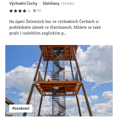
Východní Čechy
Slatiňany
(14 km)
8
/
10
Na úpatí Železných hor ve východních Čechách si
prohlédněte zámek ve Slatiňanech. Můžete se také
projít i rozlehlým anglickým p...
Poznávací