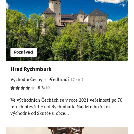
Poznávací
Hrad Rychmburk
Východní Čechy
Předhradí
(7 km)
8.3
/
10
Ve východních Čechách se v roce 2021 veřejnosti po 70
letech otevřel Hrad Rychmburk. Najdete ho 5 km
východně od Skutče u obce...