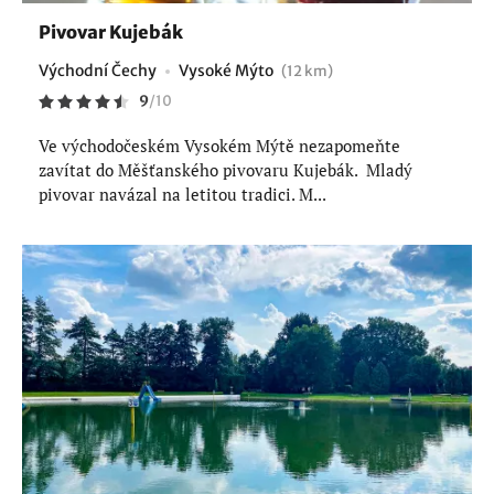
Pivovar Kujebák
Východní Čechy
Vysoké Mýto
(12 km)
9
/
10
Ve východočeském Vysokém Mýtě nezapomeňte
zavítat do Měšťanského pivovaru Kujebák. Mladý
pivovar navázal na letitou tradici. M...