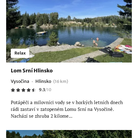
Relax
Lom Srní Hlinsko
Vysočina
Hlinsko
(16 km)
9.3
/
10
Potápěči a milovníci vody se v horkých letních dnech
rádi zastaví v zatopeném Lomu Srní na Vysočině.
Nachází se zhruba 2 kilome...