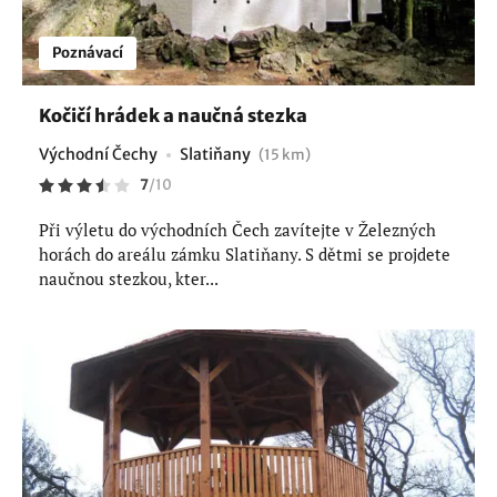
Poznávací
Kočičí hrádek a naučná stezka
Východní Čechy
Slatiňany
(15 km)
7
/
10
Při výletu do východních Čech zavítejte v Železných
horách do areálu zámku Slatiňany. S dětmi se projdete
naučnou stezkou, kter...