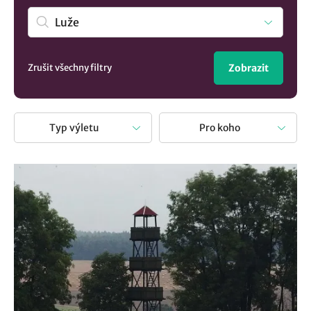
Košumberk
. Nebo je snazší procestovat celý Pardubický
kraj. Není nad to si odpočinek spojit s výletem a poznat
nová místa.
Zrušit všechny filtry
Zobrazit
Typ výletu
Pro koho