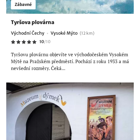
Zábavné
Tyršova plovárna
Východní Čechy
Vysoké Mýto
(12 km)
10
/
10
Tyršovu plovárnu objevíte ve východočeském Vysokém
Mýtě na Pražském předměstí. Pochází z roku 1933 a má
nevšední rozměry. Čeká...