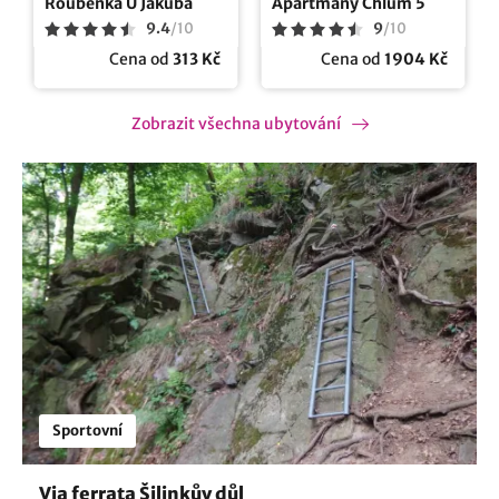
Roubenka U Jakuba
Apartmány Chlum 5
9.4
/
10
9
/
10
Cena od
313 Kč
Cena od
1904 Kč
Zobrazit všechna ubytování
Sportovní
Via ferrata Šilinkův důl