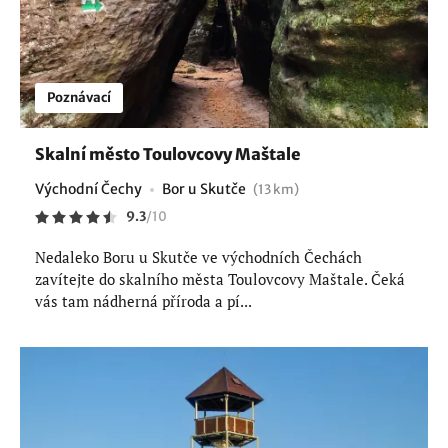
Poznávací
Skalní město Toulovcovy Maštale
Východní Čechy
Bor u Skutče
(13 km)
9.3
/
10
Nedaleko Boru u Skutče ve východních Čechách
zavítejte do skalního města Toulovcovy Maštale. Čeká
vás tam nádherná příroda a pí...