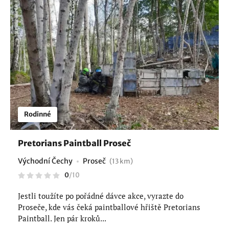
Rodinné
Pretorians Paintball Proseč
Východní Čechy
Proseč
(13 km)
0
/
10
Jestli toužíte po pořádné dávce akce, vyrazte do
Proseče, kde vás čeká paintballové hřiště Pretorians
Paintball. Jen pár kroků...