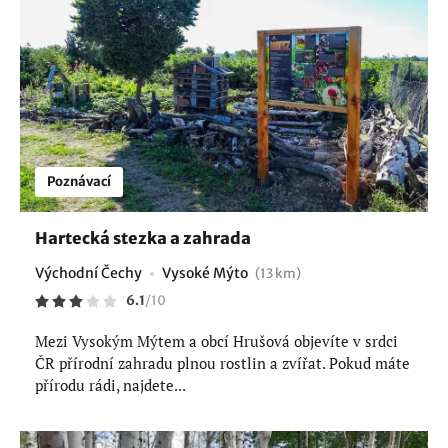
Poznávací
Hartecká stezka a zahrada
Východní Čechy
Vysoké Mýto
(13 km)
6.1
/
10
Mezi Vysokým Mýtem a obcí Hrušová objevíte v srdci
ČR přírodní zahradu plnou rostlin a zvířat. Pokud máte
přírodu rádi, najdete...