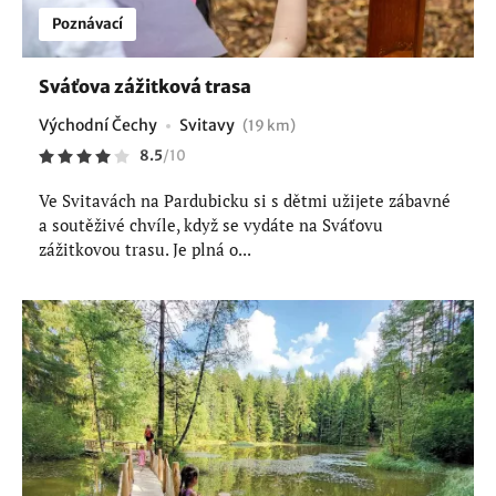
Poznávací
Sváťova zážitková trasa
Východní Čechy
Svitavy
(19 km)
8.5
/
10
Ve Svitavách na Pardubicku si s dětmi užijete zábavné
a soutěživé chvíle, když se vydáte na Sváťovu
zážitkovou trasu. Je plná o...