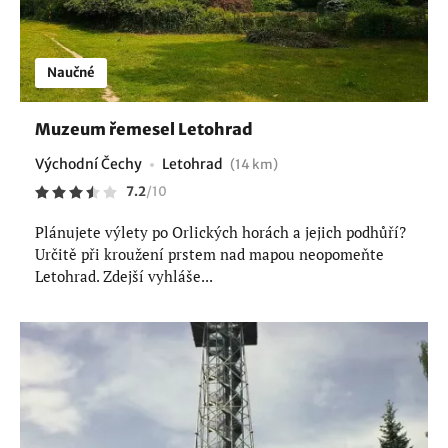
Naučné
Muzeum řemesel Letohrad
Východní Čechy
Letohrad
(14 km)
7.2
/
10
Plánujete výlety po Orlických horách a jejich podhůří?
Určitě při kroužení prstem nad mapou neopomeňte
Letohrad. Zdejší vyhláše...