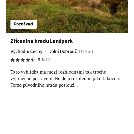
Poznávací
Zřícenina hradu Lanšperk
Východní Čechy
Dolní Dobrouč
(12 km)
9.3
/
10
Tato vyhlídka má mezi rozhlednami tak trochu
výjimečné postavení. Nejde o rozhlednu jako takovou.
Torzo původního hradu poslouž...