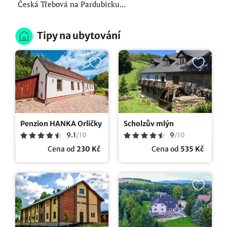
Česká Třebová na Pardubicku...
Tipy na ubytování
Penzion HANKA Orličky
Scholzův mlýn
9.1
/
10
9
/
10
Cena od
230 Kč
Cena od
535 Kč