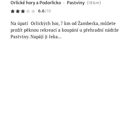
Orlické hory a Podorlicko
Pastviny
(18 km)
6.6
/
10
Na úpatí Orlických hor, 7 km od Žamberka, můžete
prožít pěknou rekreaci a koupání u přehradní nádrže
Pastviny. Napájí ji řeka...