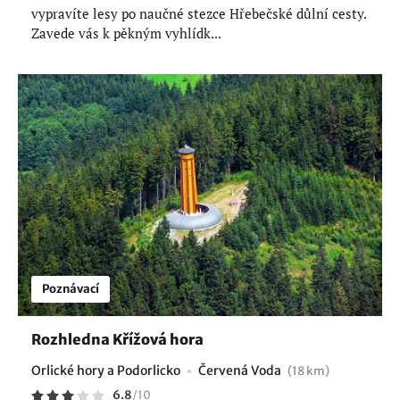
vypravíte lesy po naučné stezce Hřebečské důlní cesty.
Zavede vás k pěkným vyhlídk...
Poznávací
Rozhledna Křížová hora
Orlické hory a Podorlicko
Červená Voda
(18 km)
6.8
/
10