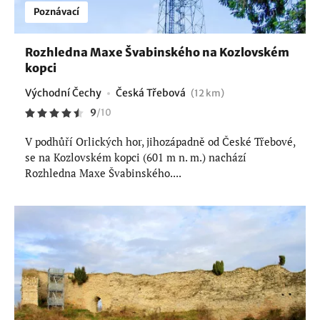
Poznávací
Rozhledna Maxe Švabinského na Kozlovském
kopci
Východní Čechy
Česká Třebová
(12 km)
9
/
10
V podhůří Orlických hor, jihozápadně od České Třebové,
se na Kozlovském kopci (601 m n. m.) nachází
Rozhledna Maxe Švabinského....