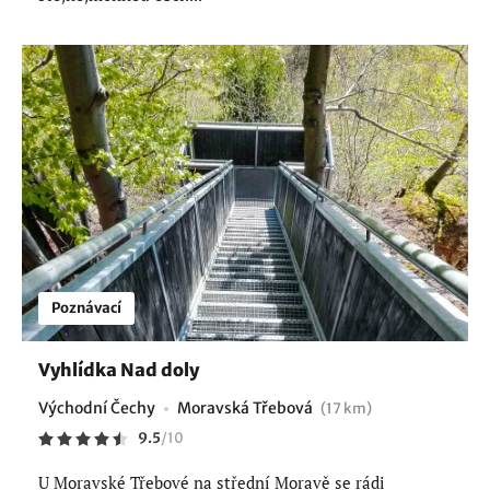
Poznávací
Vyhlídka Nad doly
Východní Čechy
Moravská Třebová
(17 km)
9.5
/
10
U Moravské Třebové na střední Moravě se rádi