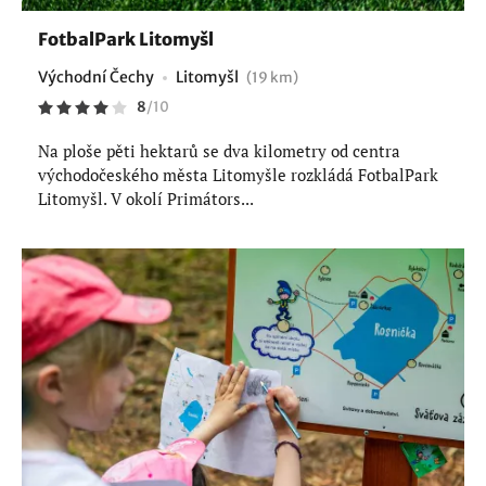
FotbalPark Litomyšl
Východní Čechy
Litomyšl
(19 km)
8
/
10
Na ploše pěti hektarů se dva kilometry od centra
východočeského města Litomyšle rozkládá FotbalPark
Litomyšl. V okolí Primátors...