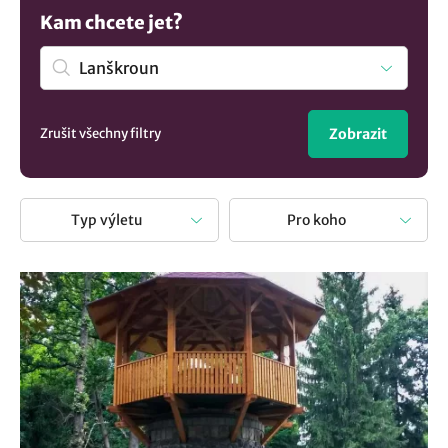
obci Lanškroun a prohlédněte si tyto možnosti:
Vyhlídková
Kam chcete jet?
věž Hláska na Kypuši
. Nebo navštivte Pardubický kraj s
mnoha zajímavými místy. Vypravit se na výlet znamená
obohatit svůj život o nové poznatky. Je to skvělá
odpočinková aktivita při které si nejen odpočinete, ale také
najdete inspiraci kudy z nudy.
Zrušit všechny filtry
Zobrazit
Typ výletu
Pro koho