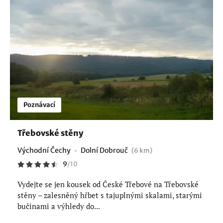
Poznávací
Třebovské stěny
Východní Čechy
Dolní Dobrouč
(6 km)
9
/
10
Vydejte se jen kousek od České Třebové na Třebovské
stěny – zalesněný hřbet s tajuplnými skalami, starými
bučinami a výhledy do...