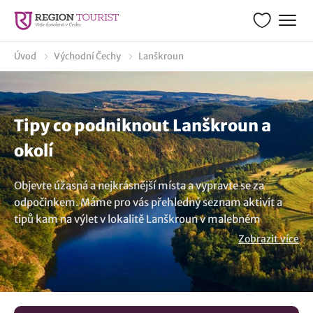
Úvod
Východní Čechy
Lanškroun
Tipy co podniknout Lanškroun a
okolí
Objevte úžasná a nejkrásnější místa a vypravte se za
odpočinkem. Máme pro vás přehledný seznam aktivit a
tipů kam na výlet v lokalitě Lanškroun v malebném
turistickém regionu Východní Čechy. Zajímá Vás co zde
Zobrazit více
navštívit a co vidět v okolí? Vytvořili jsme turistického
průvodce s tipy na výlety, co dělat a navštívit v okolí. Ze
seznamu výletních cílů, aktivit a památek jsme pro vás
vybrali mnoho parádních tipů. Poznejte zajímavá místa v