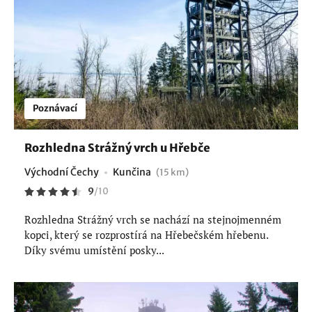
Poznávací
Rozhledna Strážný vrch u Hřebče
Východní Čechy
Kunčina
(15 km)
9
/
10
Rozhledna Strážný vrch se nachází na stejnojmenném
kopci, který se rozprostírá na Hřebečském hřebenu.
Díky svému umístění posky...