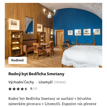
Rodinné
Rodný byt Bedřicha Smetany
Východní Čechy
Litomyšl
(19 km)
9
/
10
Rodný byt Bedřicha Smetany se nachází v bývalém
zámeckém pivovaru v Litomyšli. Expozice vás přenese