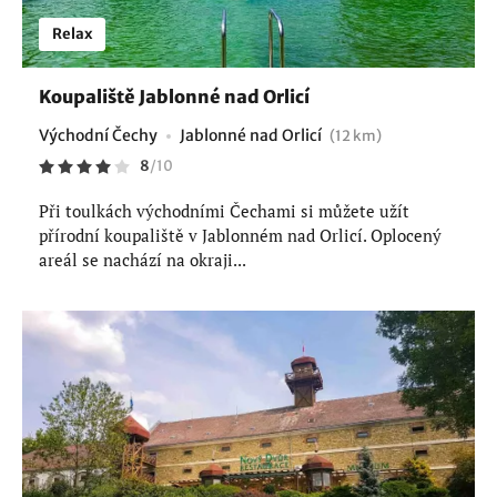
Relax
Koupaliště Jablonné nad Orlicí
Východní Čechy
Jablonné nad Orlicí
(12 km)
8
/
10
Při toulkách východními Čechami si můžete užít
přírodní koupaliště v Jablonném nad Orlicí. Oplocený
areál se nachází na okraji...