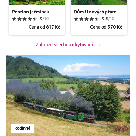
Penzion Ječmínek
Dům U nových přátel
9
/
10
9.5
/
10
Cena od
617 Kč
Cena od
570 Kč
Zobrazit všechna ubytování
Rodinné