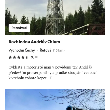
Poznávací
Rozhledna Andrlův Chlum
Východní Čechy
Řetová
(15 km)
9
/
10
Cyklisté a motoristé mají v povědomí tzv. Andrlák
především pro serpentiny a prudké stoupání vedoucí
k vrcholu tohoto kopce. T...