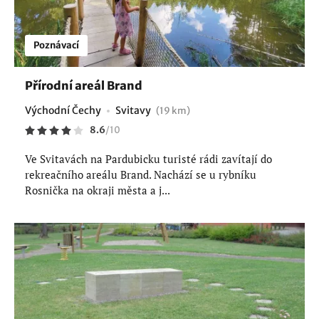
Poznávací
Přírodní areál Brand
Východní Čechy
Svitavy
(19 km)
8.6
/
10
Ve Svitavách na Pardubicku turisté rádi zavítají do
rekreačního areálu Brand. Nachází se u rybníku
Rosnička na okraji města a j...