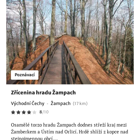
Poznávací
Zřícenina hradu Žampach
Východní Čechy
Žampach
(17 km)
8
/
10
Osamělé torzo hradu Žampach dodnes střeží kraj mezi
Žamberkem a Ústím nad Orlicí. Hrdě shlíží z kopce nad
stejnojmennou obcí....