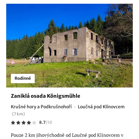
Rodinné
Zaniklá osada Königsmühle
Krušné hory a Podkrušnohoří
Loučná pod Klínovcem
(7 km)
8.7
/
10
Pouze 2 km jihovýchodně od Loučné pod Klínovcem v