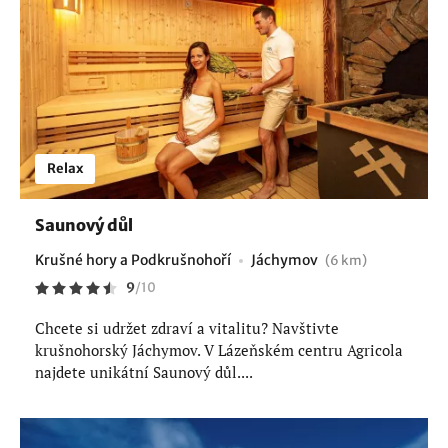
Relax
Saunový důl
Krušné hory a Podkrušnohoří
Jáchymov
(6 km)
9
/
10
Chcete si udržet zdraví a vitalitu? Navštivte
krušnohorský Jáchymov. V Lázeňském centru Agricola
najdete unikátní Saunový důl....