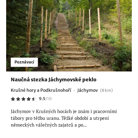
Poznávací
Naučná stezka Jáchymovské peklo
Krušné hory a Podkrušnohoří
Jáchymov
(8 km)
9.5
/
10
Jáchymov v Krušných horách je znám i pracovními
tábory pro těžbu uranu. Těžké období a utrpení
německých válečných zajatců a po...