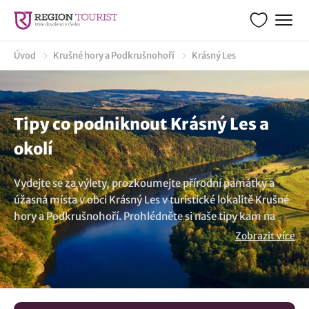
Úvod
Krušné hory a Podkrušnohoří
Krásný Les
Tipy co podniknout Krásný Les a
okolí
Vydejte se za výlety, prozkoumejte přírodní památky a
úžasná místa v obci Krásný Les v turistické lokalitě Krušné
hory a Podkrušnohoří. Prohlédněte si naše tipy kam na
výlet v okolí a zjistíte kudy z nudy. Objevte výletní cíle, tipy
Zobrazit více
co navštívit a zažijte prima den. Zpracovali jsme pro vás
řadu poutavých článků s inspirací co vidět a co dělat v této
překrásné lokalitě. Z našich tipů na zajímavá místa a kam
na výlet v lokalitě Krásný Les jsme vybrali následující tipy: