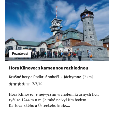
Poznávací
Hora Klínovec s kamennou rozhlednou
Krušné hory a Podkrušnohoří
Jáchymov
(7 km)
7.7
/
10
Hora Klínovec je nejvyšším vrcholem Krušných hor,
tyčí se 1244 m.n.m. Je také nejvyšším bodem
Karlovarského a Ústeckého kraje....