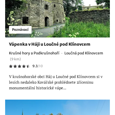
Poznávací
Vápenka v Háji u Loučné pod Klínovcem
Krušné hory a Podkrušnohoří
Loučná pod Klínovcem
(9 km)
9.3
/
10
V krušnohorské obci Háj u Loučné pod Klínovcem si v
lesích nedaleko Kovářské prohlédnete zříceninu
monumentální historické vápe...