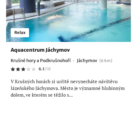
Relax
Aquacentrum Jáchymov
Krušné hory a Podkrušnohoří
Jáchymov
(6 km)
6.1
/
10
V Krušných horách si určitě nevynecháte návštěvu
lázeňského Jáchymova. Město je významné hlubinným
dolem, ve kterém se těžilo s...