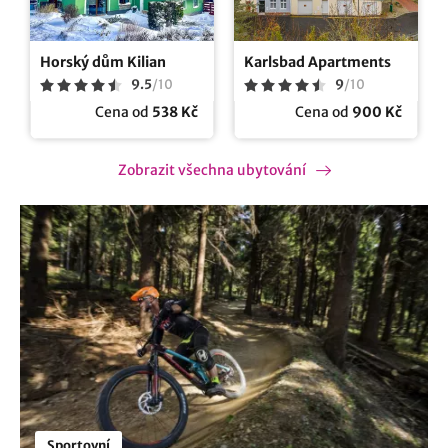
Horský dům Kilian
Karlsbad Apartments
9.5
/
10
9
/
10
Cena od
538 Kč
Cena od
900 Kč
Zobrazit všechna ubytování
Sportovní