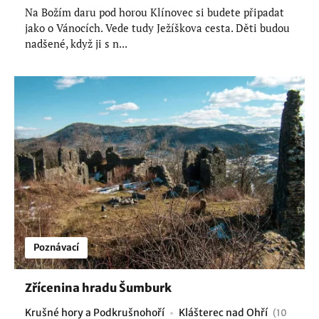
Na Božím daru pod horou Klínovec si budete připadat
jako o Vánocích. Vede tudy Ježíškova cesta. Děti budou
nadšené, když ji s n...
Poznávací
Zřícenina hradu Šumburk
Krušné hory a Podkrušnohoří
Klášterec nad Ohří
(10