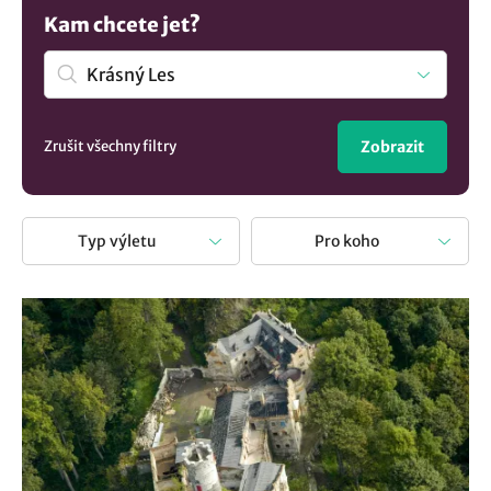
Hrad a zámek Hauenštejn
. A víte, že obec leží v kraji
Kam chcete jet?
Karlovarský kraj? Není nad to si odpočinout na výletě s
rodinou či přáteli. Stačí zvolit turistický cíl a vydat se za
poznáním naší krajiny a památek.
Zrušit všechny filtry
Zobrazit
Typ výletu
Pro koho