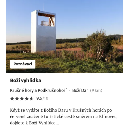
Poznávací
Boží vyhlídka
Krušné hory a Podkrušnohoří
Boží Dar
(9 km)
9.5
/
10
Když se vydáte z Božího Daru v Krušných horách po
červeně značené turistické cestě směrem na Klínovec,
dojdete k Boží Vyhlídce...