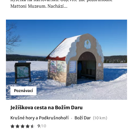
Mattoni Muzeum. Nachází...
Poznávací
Ježíškova cesta na Božím Daru
Krušné hory a Podkrušnohoří
Boží Dar
(10 km)
9
/
10