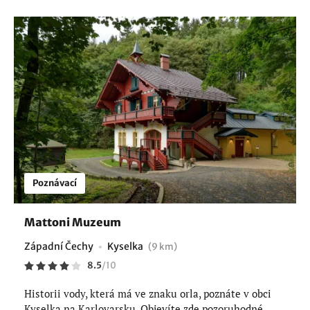
Poznávací
Mattoni Muzeum
Západní Čechy
Kyselka
(9 km)
8.5
/
10
Historii vody, která má ve znaku orla, poznáte v obci
Kyselka na Karlovarsku. Objevíte zde pozoruhodné