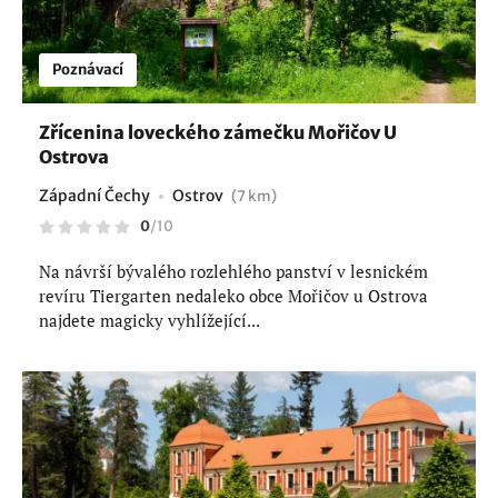
Poznávací
Zřícenina loveckého zámečku Mořičov U
Ostrova
Západní Čechy
Ostrov
(7 km)
0
/
10
Na návrší bývalého rozlehlého panství v lesnickém
revíru Tiergarten nedaleko obce Mořičov u Ostrova
najdete magicky vyhlížející...