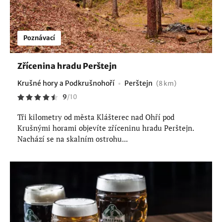
Poznávací
Zřícenina hradu Perštejn
Krušné hory a Podkrušnohoří
Perštejn
(8 km)
9
/
10
Tři kilometry od města Klášterec nad Ohří pod
Krušnými horami objevíte zříceninu hradu Perštejn.
Nachází se na skalním ostrohu...