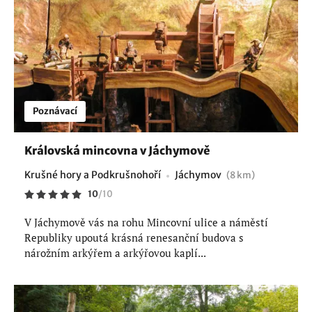
Poznávací
Královská mincovna v Jáchymově
Krušné hory a Podkrušnohoří
Jáchymov
(8 km)
10
/
10
V Jáchymově vás na rohu Mincovní ulice a náměstí
Republiky upoutá krásná renesanční budova s
nárožním arkýřem a arkýřovou kaplí...