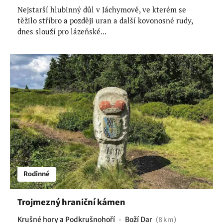
Nejstarší hlubinný důl v Jáchymově, ve kterém se
těžilo stříbro a později uran a další kovonosné rudy,
dnes slouží pro lázeňské...
Rodinné
Trojmezný hraniční kámen
Krušné hory a Podkrušnohoří
Boží Dar
(8 km)