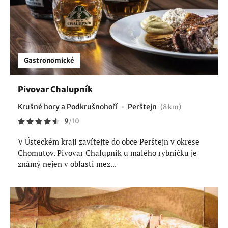
Gastronomické
Pivovar Chalupník
Krušné hory a Podkrušnohoří
Perštejn
(8 km)
9
/
10
V Ústeckém kraji zavítejte do obce Perštejn v okrese
Chomutov. Pivovar Chalupník u malého rybníčku je
známý nejen v oblasti mez...