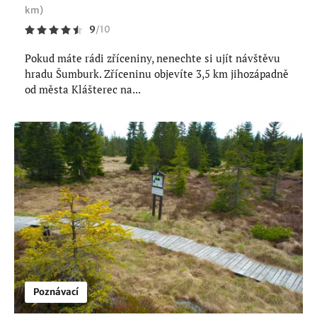
km)
9
/
10
Pokud máte rádi zříceniny, nenechte si ujít návštěvu
hradu Šumburk. Zříceninu objevíte 3,5 km jihozápadně
od města Klášterec na...
Poznávací