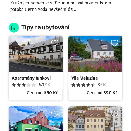
Krušných horách je v 915 m n.m. pod prameništěm
potoka Černá voda nevšední úz...
Tipy na ubytování
Apartmány Junkovi
Vila Meluzína
6.7
/
10
9
/
10
Cena od
650 Kč
Cena od
390 Kč