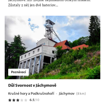
Zůstaly z něj jen dvě bateriov...
Poznávací
Důl Svornost v Jáchymově
Krušné hory a Podkrušnohoří
Jáchymov
(8 km)
6.5
/
10