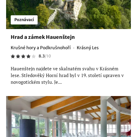
Poznávací
Hrad a zámek Hauenštejn
Krušné hory a Podkrušnohoří
Krásný Les
8.3
/
10
Hauenštejn najdete ve skalnatém svahu v Krásném
lese. Středověký Horní hrad byl v 19. století upraven v
novogotickém stylu. Je...