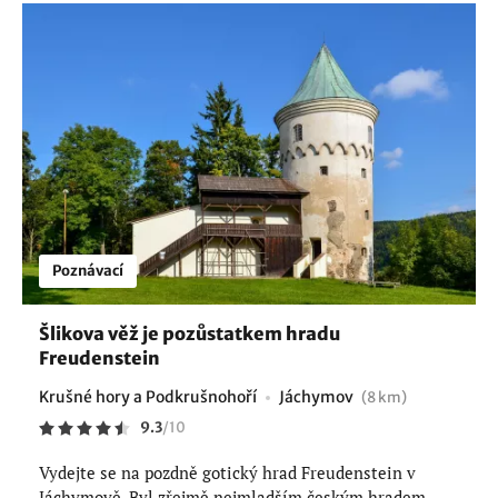
Poznávací
Šlikova věž je pozůstatkem hradu
Freudenstein
Krušné hory a Podkrušnohoří
Jáchymov
(8 km)
9.3
/
10
Vydejte se na pozdně gotický hrad Freudenstein v
Jáchymově. Byl zřejmě nejmladším českým hradem.