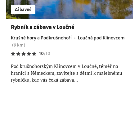
Zábavné
Rybník a zábava v Loučné
Krušné hory a Podkrušnohoří
Loučná pod Klínovcem
(9 km)
10
/
10
Pod krušnohorským Klínovcem v Loučné, téměř na
hranici s Německem, zavítejte s dětmi k malebnému
rybníčku, kde vás čeká zábava...