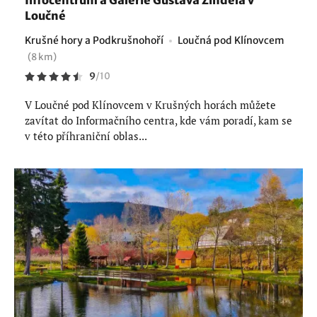
Infocentrum a Galerie Gustava Zindela v
Loučné
Krušné hory a Podkrušnohoří
Loučná pod Klínovcem
(8 km)
9
/
10
V Loučné pod Klínovcem v Krušných horách můžete
zavítat do Informačního centra, kde vám poradí, kam se
v této příhraniční oblas...