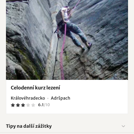
Celodenní kurz lezení
Královéhradecko
Adršpach
6.1
/
10
Tipy na další zážitky