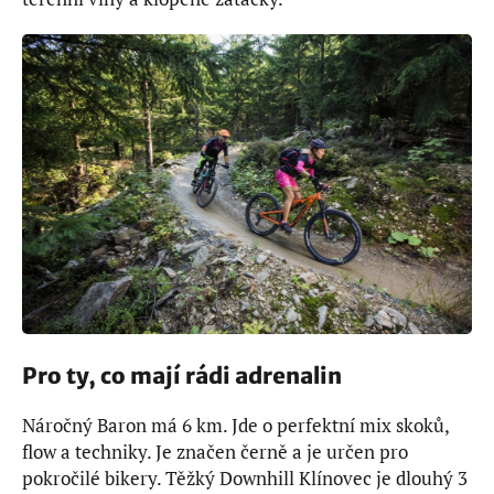
Pro ty, co mají rádi adrenalin
Náročný Baron má 6 km. Jde o perfektní mix skoků,
flow a techniky. Je značen černě a je určen pro
pokročilé bikery. Těžký Downhill Klínovec je dlouhý 3