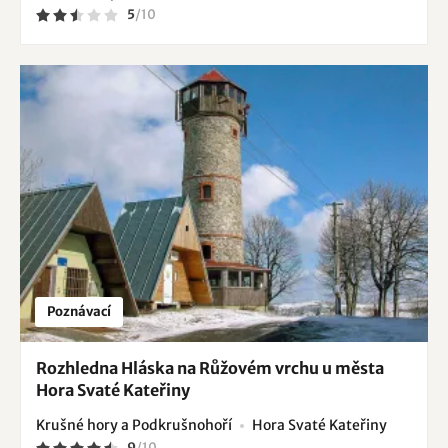
5
/
10
Poznávací
Rozhledna Hláska na Růžovém vrchu u města
Hora Svaté Kateřiny
Krušné hory a Podkrušnohoří
Hora Svaté Kateřiny
9
/
10