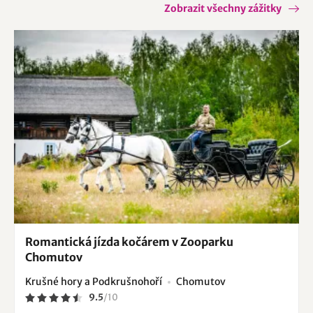
Zobrazit všechny zážitky
Romantická jízda kočárem v Zooparku
Chomutov
Krušné hory a Podkrušnohoří
Chomutov
9.5
/
10