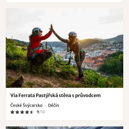
Via Ferrata Pastýřská stěna s průvodcem
České Švýcarsko
Děčín
9
/
10