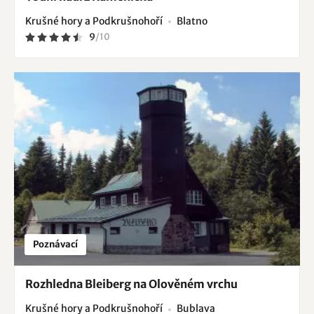
Krušné hory a Podkrušnohoří
Blatno
9
/
10
Poznávací
Rozhledna Bleiberg na Olověném vrchu
Krušné hory a Podkrušnohoří
Bublava