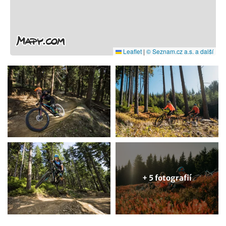
Leaflet
|
© Seznam.cz a.s. a další
+ 5 fotografií