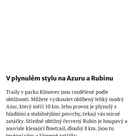
V plynulém stylu na Azuru a Rubinu
Traily v parku Klínovec jsou rozdělené podle
obtížnosti. Můžete vyzkoušet oblíbený lehký modrý
Azur, který měří 10 km. Jeho provoz je plynulý s
hladšími a stabilnějšími povrchy, čekají vás mírné
zatáčky. Středně obtížný červený Rubin je houpavý a
souvisle klesající flowtrail, dlouhý 8 km. Jsou tu
terénní vlny a klopené zatáčky.