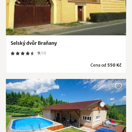
Selský dvůr Braňany
9
/
10
Cena od
550 Kč