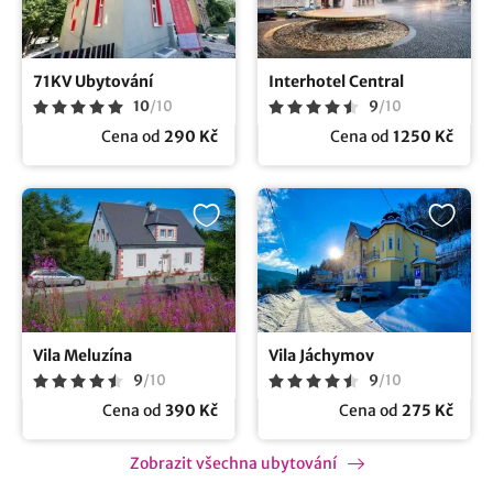
71KV Ubytování
Interhotel Central
10
/
10
9
/
10
Cena od
290 Kč
Cena od
1250 Kč
Vila Meluzína
Vila Jáchymov
9
/
10
9
/
10
Cena od
390 Kč
Cena od
275 Kč
Zobrazit všechna ubytování