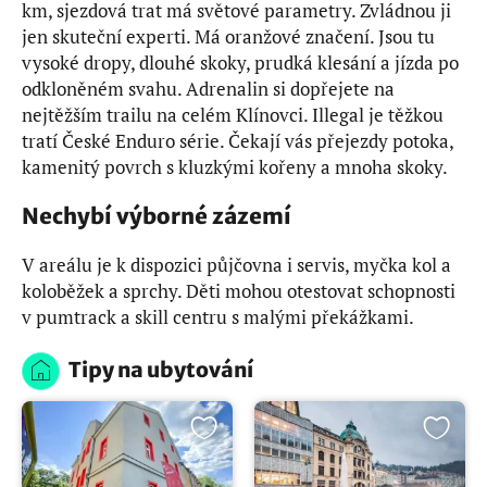
km, sjezdová trat má světové parametry. Zvládnou ji
jen skuteční experti. Má oranžové značení. Jsou tu
vysoké dropy, dlouhé skoky, prudká klesání a jízda po
odkloněném svahu. Adrenalin si dopřejete na
nejtěžším trailu na celém Klínovci. Illegal je těžkou
tratí České Enduro série. Čekají vás přejezdy potoka,
kamenitý povrch s kluzkými kořeny a mnoha skoky.
Nechybí výborné zázemí
V areálu je k dispozici půjčovna i servis, myčka kol a
koloběžek a sprchy. Děti mohou otestovat schopnosti
v pumtrack a skill centru s malými překážkami.
Tipy na ubytování