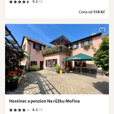
9.3
/
10
Cena od
518 Kč
Hostinec a penzion Na růžku Mořina
8.3
/
10