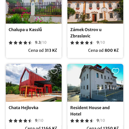
Chalupa u Kasslů
Zámek Ostrov u
Zbraslavic
9.3
/
10
9
/
10
Cena od
313 Kč
Cena od
800 Kč
Chata Hejlovka
Resident House and
Hotel
9
/
10
9
/
10
Cena od
1166 Kč
Cena od
1350 Kč