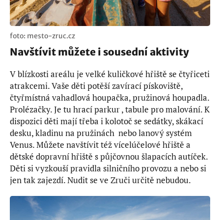
foto: mesto-zruc.cz
Navštívit můžete i sousední aktivity
V blízkosti areálu je velké kuličkové hřiště se čtyřiceti
atrakcemi. Vaše děti potěší zavírací pískoviště,
čtyřmístná vahadlová houpačka, pružinová houpadla.
Prolézačky. Je tu hrací parkur , tabule pro malování. K
dispozici děti mají třeba i kolotoč se sedátky, skákací
desku, kladinu na pružinách nebo lanový systém
Venus. Můžete navštívit též vícelúčelové hřiště a
dětské dopravní hřiště s půjčovnou šlapacích autíček.
Děti si vyzkouší pravidla silničního provozu a nebo si
jen tak zajezdí. Nudit se ve Zruči určitě nebudou.