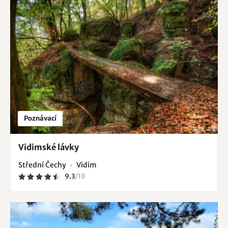
Poznávací
Vidimské lávky
Střední Čechy
Vidim
9.3
/
10