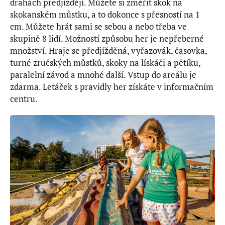
drahách předjíždějí. Můžete si změřit skok na
skokanském můstku, a to dokonce s přesností na 1
cm. Můžete hrát sami se sebou a nebo třeba ve
skupině 8 lidí. Možností způsobu her je nepřeberné
množství. Hraje se předjížděná, vyřazovák, časovka,
turné zručských můstků, skoky na lískáči a pětíku,
paralelní závod a mnohé další. Vstup do areálu je
zdarma. Letáček s pravidly her získáte v informačním
centru.