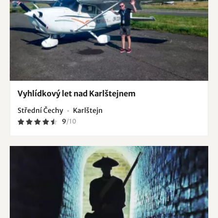
Vyhlídkový let nad Karlštejnem
Střední Čechy
Karlštejn
9
/
10