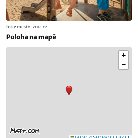
foto: mesto-zruc.cz
Poloha na mapě
+
−
Leaflet
|
© Seznam.cz a.s. a další