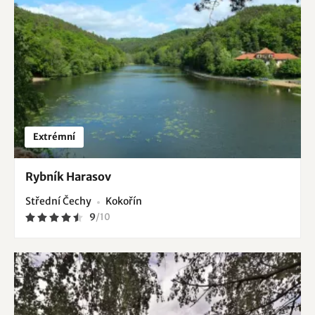
Extrémní
Rybník Harasov
Střední Čechy
Kokořín
9
/
10