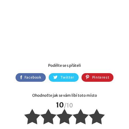
Podělte se s přáteli
Facebook
Twitter
Pinterest
Ohodnoťte jak se vám líbí toto místo
10
/
10