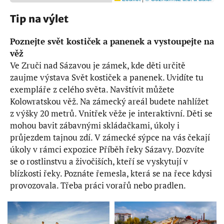
Tip na výlet
Poznejte svět kostiček a panenek a vystoupejte na
věž
Ve Zruči nad Sázavou je zámek, kde děti určitě
zaujme výstava Svět kostiček a panenek. Uvidíte tu
exempláře z celého světa. Navštívit můžete
Kolowratskou věž. Na zámecký areál budete nahlížet
z výšky 20 metrů. Vnitřek věže je interaktivní. Děti se
mohou bavit zábavnými skládačkami, úkoly i
průjezdem tajnou zdí. V zámecké sýpce na vás čekají
úkoly v rámci expozice Příběh řeky Sázavy. Dozvíte
se o rostlinstvu a živočiších, kteří se vyskytují v
blízkosti řeky. Poznáte řemesla, která se na řece kdysi
provozovala. Třeba práci vorařů nebo pradlen.