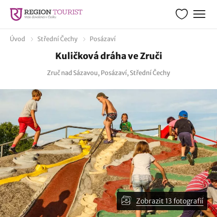
Úvod
Střední Čechy
Posázaví
Kuličková dráha ve Zruči
Zruč nad Sázavou, Posázaví, Střední Čechy
Zobrazit 13 fotografií