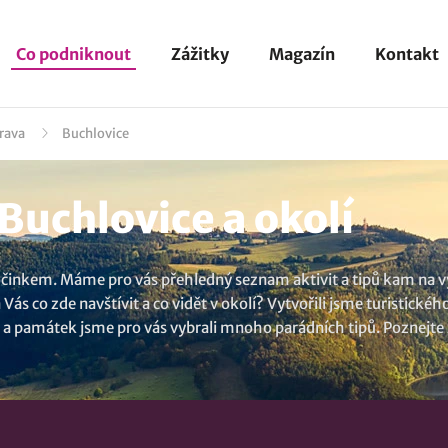
Co podniknout
Zážitky
Magazín
Kontakt
rava
Buchlovice
Buchlovice a okolí
očinkem. Máme pro vás přehledný seznam aktivit a tipů kam na výl
co zde navštívit a co vidět v okolí? Vytvořili jsme turistického 
ivit a památek jsme pro vás vybrali mnoho parádních tipů. Poznejt
Buchlov
. Nebo navštivte Zlínský kraj s mnoha zajímavými místy.
ová aktivita při které si nejen odpočinete, ale také najdete inspir