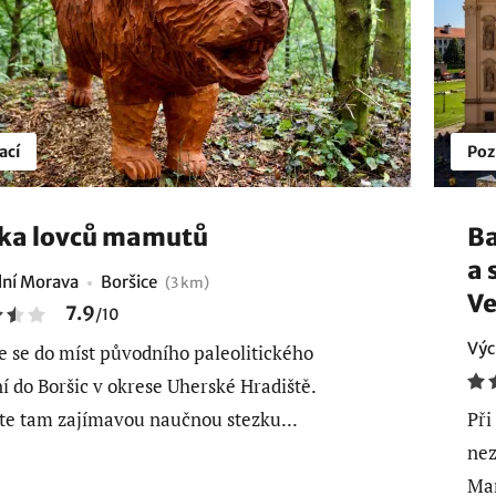
ací
Poz
ka lovců mamutů
Ba
a 
ní Morava
Boršice
(3 km)
Ve
7.9
/
10
Výc
e se do míst původního paleolitického
ní do Boršic v okrese Uherské Hradiště.
te tam zajímavou naučnou stezku...
Při
nez
Mar