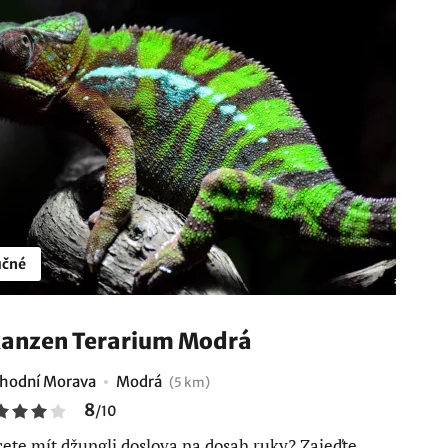
čné
anzen Terarium Modrá
hodní Morava
Modrá
(5 km)
8
/
10
ete mít džungli doslova na dosah ruky? Zajeďte