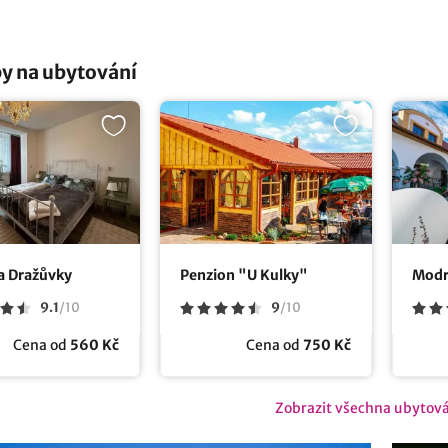
y na ubytování
a Dražůvky
Penzion "U Kulky"
Modr
9.1
/
10
9
/
10
Cena od
560 Kč
Cena od
750 Kč
Zobrazit všechna ubytov