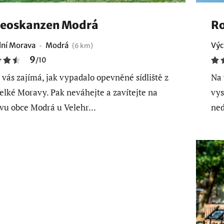
heoskanzen Modrá
Ro
ní Morava
Modrá
Výc
(6 km)
9
/
10
vás zajímá, jak vypadalo opevněné sídliště z
Na 
elké Moravy. Pak neváhejte a zavítejte na
vys
vu obce Modrá u Velehr...
ned