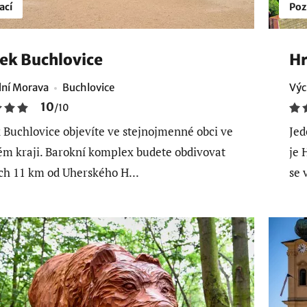
ací
Poz
k Buchlovice
Hr
ní Morava
Buchlovice
Výc
10
/
10
Buchlovice objevíte ve stejnojmenné obci ve
Jed
ém kraji. Barokní komplex budete obdivovat
je 
h 11 km od Uherského H...
se 