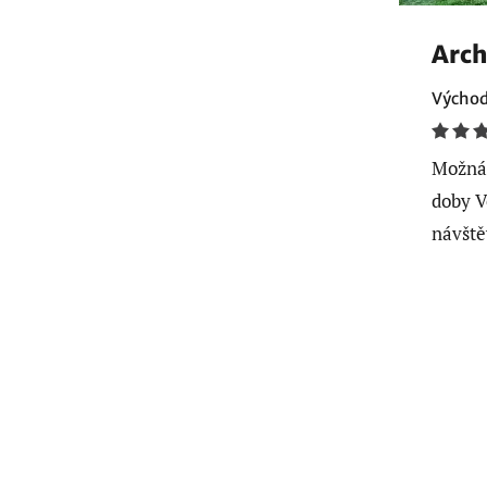
Arc
Východ
Možná 
doby V
návště