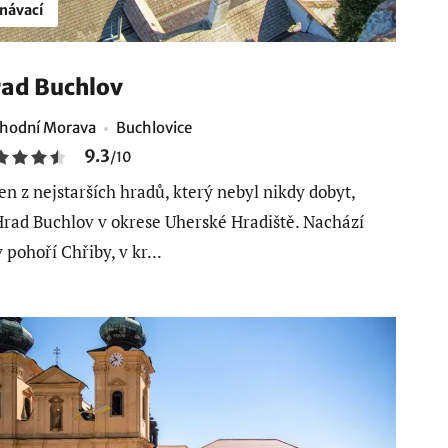
návací
ad Buchlov
hodní Morava
Buchlovice
9.3
/
10
en z nejstarších hradů, který nebyl nikdy dobyt,
Hrad Buchlov v okrese Uherské Hradiště. Nachází
v pohoří Chřiby, v kr...