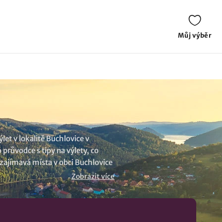
Můj výběr
et v lokalitě Buchlovice v
průvodce s tipy na výlety, co
e zajímavá místa v obci Buchlovice
 Vypravit se na výlet znamená
Zobrazit více
aci kudy z nudy.