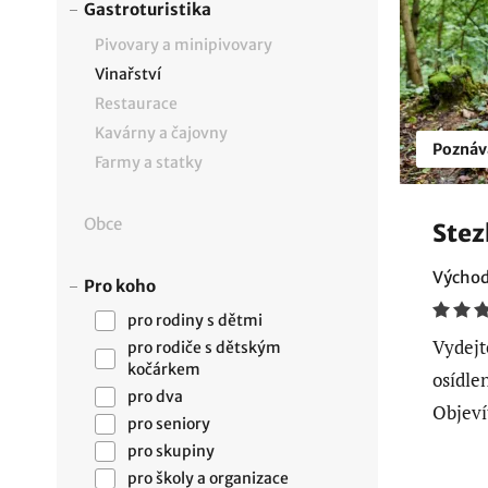
Gastroturistika
Pivovary a minipivovary
Vinařství
Restaurace
Kavárny a čajovny
Poznáv
Farmy a statky
Obce
Stez
Východ
Pro koho
pro rodiny s dětmi
Vydejt
pro rodiče s dětským
kočárkem
osídle
pro dva
Objeví
pro seniory
pro skupiny
pro školy a organizace