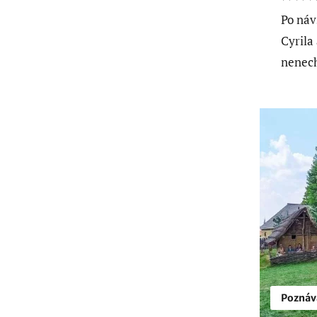
Po náv
Cyrila
nenech
Poznáv