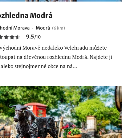
zhledna Modrá
hodní Morava
Modrá
(6 km)
9.5
/
10
východní Moravě nedaleko Velehradu můžete
toupat na dřevěnou rozhlednu Modrá. Najdete ji
aleko stejnojmenné obce na ná...