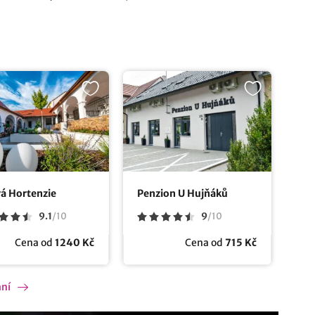
á Hortenzie
Penzion U Hujňáků
9.1
/
10
9
/
10
Cena od
1240 Kč
Cena od
715 Kč
ání