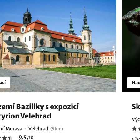
ací
Nau
emí Baziliky s expozicí
Sk
yrion Velehrad
Výc
ní Morava
Velehrad
(5 km)
9.5
/
10
Chc