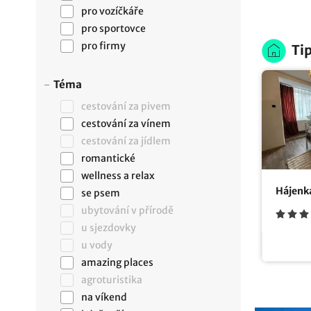
pro vozíčkáře
pro sportovce
pro firmy
Tip
Téma
cestování za pivem
cestování za vínem
cestování za jídlem
romantické
wellness a relax
Hájenk
se psem
ubytování v přírodě
u sjezdovky
u vody
amazing places
agroturistika
na víkend