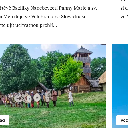
štěvě Baziliky Nanebevzetí Panny Marie a sv.
si 
 a Metoděje ve Velehradu na Slovácku si
ve 
te ujít úchvatnou prohlí...
ací
Poz