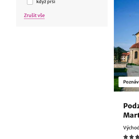
když prší
Zrušit vše
Poznáv
Podz
Mart
Východ