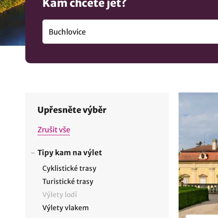
Kam chcete jet?
Upřesněte výběr
Zrušit vše
Tipy kam na výlet
Cyklistické trasy
Turistické trasy
Výlety lodí
Výlety vlakem