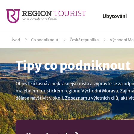
Ubytování
Úvod
Co podniknout
Česká republika
Východní Mo
Tipy co podniknout 
Objevte úžasná a nejkrásnější místa a vypravte se za odp
malebném turistickém regionu Východní Morava. Zajímá Vás 
dělat a navštívit v okolí. Ze seznamu výletních cílů, akt
a prohlédněte si tyto možnosti:
Zámek Buchlovice
,
Hrad 
obohatit svůj život o nové poznatky. Je to skvělá odpočink