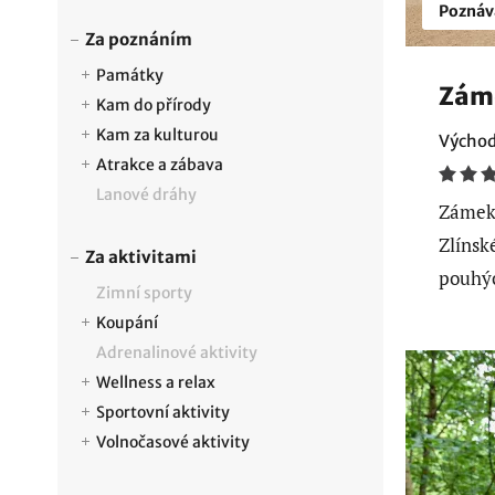
Poznáv
Za poznáním
Památky
Záme
Kam do přírody
Kam za kulturou
Východ
Atrakce a zábava
Lanové dráhy
Zámek 
Zlínsk
Za aktivitami
pouhýc
Zimní sporty
Koupání
Adrenalinové aktivity
Wellness a relax
Sportovní aktivity
Volnočasové aktivity