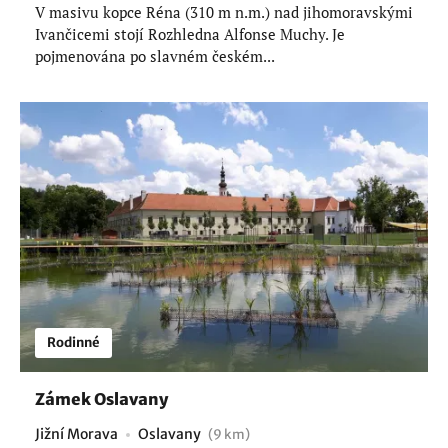
V masivu kopce Réna (310 m n.m.) nad jihomoravskými
Ivančicemi stojí Rozhledna Alfonse Muchy. Je
pojmenována po slavném českém...
Rodinné
Zámek Oslavany
Jižní Morava
Oslavany
(9 km)