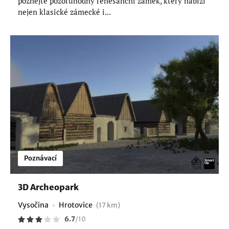
poznejte pozoruhodný renesanční zámek, který nabízí
nejen klasické zámecké i...
Poznávací
3D Archeopark
Vysočina
Hrotovice
(17 km)
6.7
/
10