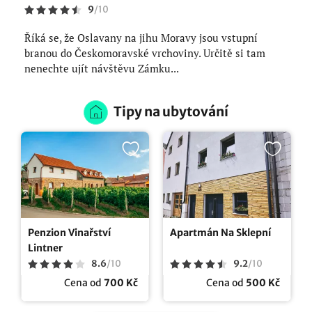
9
/
10
Říká se, že Oslavany na jihu Moravy jsou vstupní
branou do Českomoravské vrchoviny. Určitě si tam
nenechte ujít návštěvu Zámku...
Tipy na ubytování
Penzion Vinařství
Apartmán Na Sklepní
Lintner
8.6
/
10
9.2
/
10
Cena od
700 Kč
Cena od
500 Kč