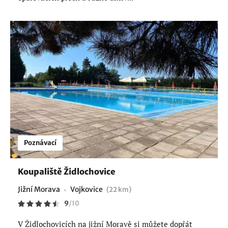
Poznávací
Koupaliště Židlochovice
Jižní Morava
Vojkovice
(22 km)
9
/
10
V Židlochovicích na jižní Moravě si můžete dopřát