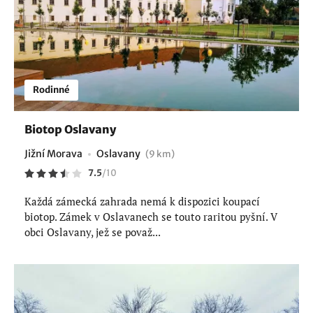
Rodinné
Biotop Oslavany
Jižní Morava
Oslavany
(9 km)
7.5
/
10
Každá zámecká zahrada nemá k dispozici koupací
biotop. Zámek v Oslavanech se touto raritou pyšní. V
obci Oslavany, jež se považ...