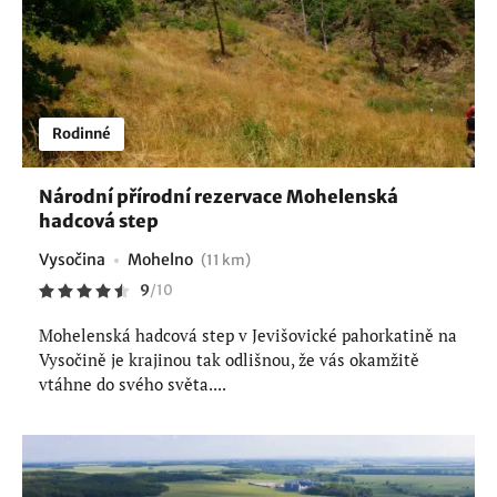
Rodinné
Národní přírodní rezervace Mohelenská
hadcová step
Vysočina
Mohelno
(11 km)
9
/
10
Mohelenská hadcová step v Jevišovické pahorkatině na
Vysočině je krajinou tak odlišnou, že vás okamžitě
vtáhne do svého světa....