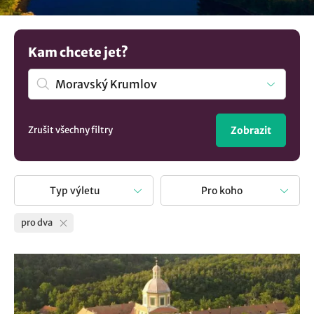
Naplánujte výlet na místo, o kterém jste spolu mluvili,
nebo zvolte aktivitu, která pro vás oba bude novinkou.
Mrkněte na naše tipy pro dva a nudit se nebudete.
Kam chcete jet?
Zrušit všechny filtry
Zobrazit
Typ výletu
Pro koho
pro dva