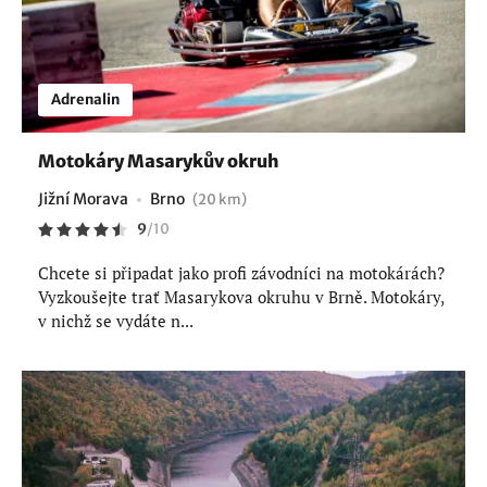
Adrenalin
Motokáry Masarykův okruh
Jižní Morava
Brno
(20 km)
9
/
10
Chcete si připadat jako profi závodníci na motokárách?
Vyzkoušejte trať Masarykova okruhu v Brně. Motokáry,
v nichž se vydáte n...