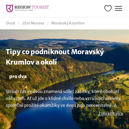
Úvod
Jižní Morava
Moravský Krumlov
Tipy co podniknout Moravský
Krumlov a okolí
pro dva
Strávit čas ve dvou znamená sdílet zážitky, které obohatí
váš vztah. Ať už jde o klidné chvíle nebo vzrušující aktivity,
společně prožité okamžiky ve dvou jsou neocenitelné. A
tak se podívejte na naši nabídku pro páry v lokalitě
Zobrazit více
Moravský Krumlov. Chcete potěšit nebo překvapit svou
drahou polovičku? Vyzkoušejte něco neobvyklého.