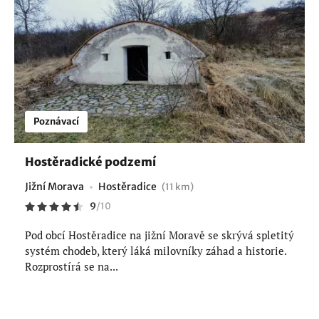
Poznávací
Hostěradické podzemí
Jižní Morava
Hostěradice
(11 km)
9
/
10
Pod obcí Hostěradice na jižní Moravě se skrývá spletitý
systém chodeb, který láká milovníky záhad a historie.
Rozprostírá se na...