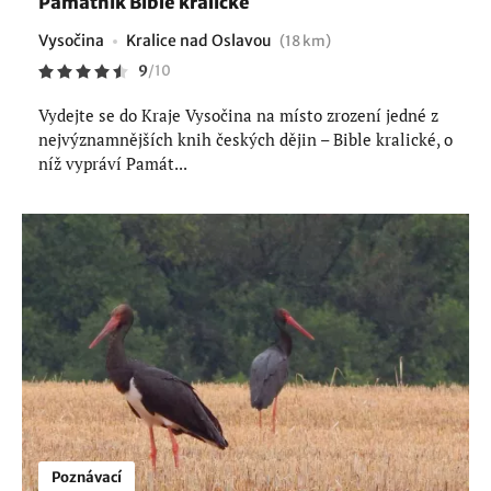
Památník Bible kralické
Vysočina
Kralice nad Oslavou
(18 km)
9
/
10
Vydejte se do Kraje Vysočina na místo zrození jedné z
nejvýznamnějších knih českých dějin – Bible kralické, o
níž vypráví Památ...
Poznávací