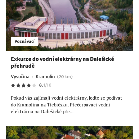
Poznávací
Exkurze do vodní elektrárny na Dalešické
přehradě
Vysočina
Kramolín
(20 km)
8.1
/
10
Pokud vás zajímají vodní elektrárny, jeďte se podívat
do Kramolína na Třebíčsku. Přečerpávací vodní
elektrárna na Dalešické pře...