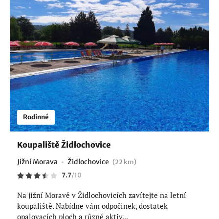
Rodinné
Koupaliště Židlochovice
Jižní Morava
Židlochovice
(22 km)
7.7
/
10
Na jižní Moravě v Židlochovicích zavítejte na letní
koupaliště. Nabídne vám odpočinek, dostatek
opalovacích ploch a různé aktiv...