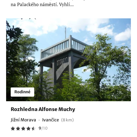
na Palackého náměstí. Vyhlí...
Rodinné
Rozhledna Alfonse Muchy
Jižní Morava
Ivančice
(8 km)
9
/
10