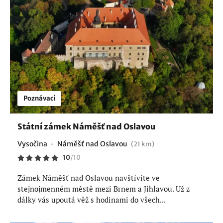
Poznávací
Státní zámek Náměšť nad Oslavou
Vysočina
Náměšť nad Oslavou
(21 km)
10
/
10
Zámek Náměšť nad Oslavou navštívíte ve
stejnojmenném městě mezi Brnem a Jihlavou. Už z
dálky vás upoutá věž s hodinami do všech...