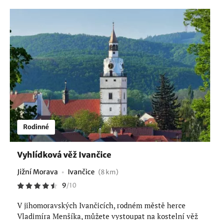
Rodinné
Vyhlídková věž Ivančice
Jižní Morava
Ivančice
(8 km)
9
/
10
V jihomoravských Ivančicích, rodném městě herce
Vladimíra Menšíka, můžete vystoupat na kostelní věž