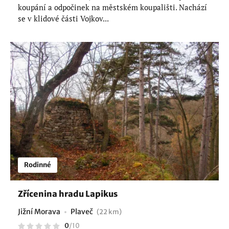
koupání a odpočinek na městském koupališti. Nachází
se v klidové části Vojkov...
Rodinné
Zřícenina hradu Lapikus
Jižní Morava
Plaveč
(22 km)
0
/
10