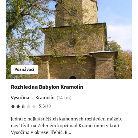
Poznávací
Rozhledna Babylon Kramolín
Vysočina
Kramolín
(14 km)
5.3
/
10
Jednu z nejkrásnějších kamenných rozhleden můžete
navštívit na Zeleném kopci nad Kramolínem v kraji
Vysočina v okrese Třebíč. B...