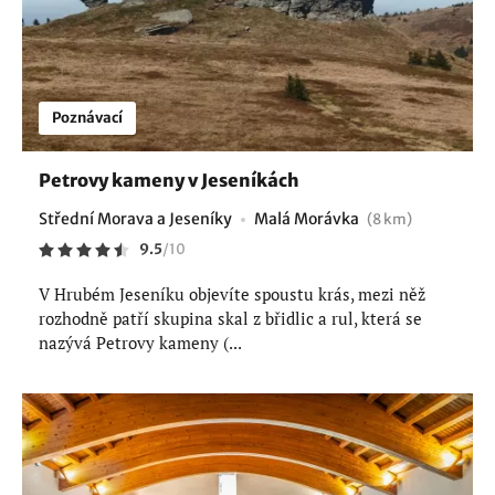
Poznávací
Petrovy kameny v Jeseníkách
Střední Morava a Jeseníky
Malá Morávka
(8 km)
9.5
/
10
V Hrubém Jeseníku objevíte spoustu krás, mezi něž
rozhodně patří skupina skal z břidlic a rul, která se
nazývá Petrovy kameny (...