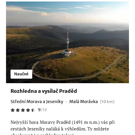
Naučné
Rozhledna a vysílač Praděd
Střední Morava a Jeseníky
Malá Morávka
(10 km)
9
/
10
Nejvyšší hora Moravy Praděd (1491 m n.m.) vás při
cestách Jeseníky naláká k výhledům. Ty můžete