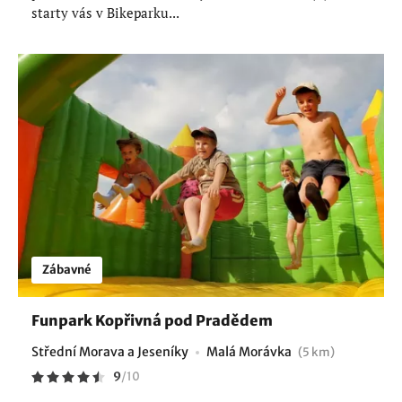
starty vás v Bikeparku...
Zábavné
Funpark Kopřivná pod Pradědem
Střední Morava a Jeseníky
Malá Morávka
(5 km)
9
/
10