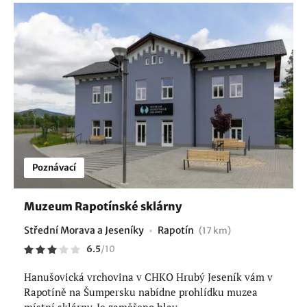
Poznávací
Muzeum Rapotínské sklárny
Střední Morava a Jeseníky
Rapotín
(17 km)
6.5
/
10
Hanušovická vrchovina v CHKO Hrubý Jeseník vám v
Rapotíně na Šumpersku nabídne prohlídku muzea
místní sklárny. Je zaměřeno hlav...