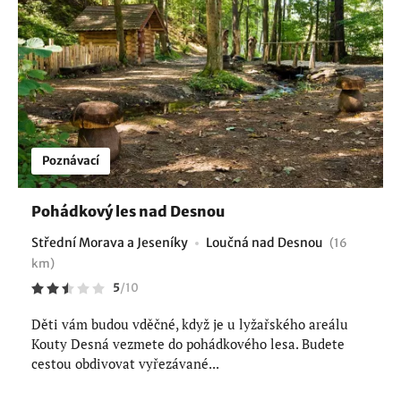
Poznávací
Pohádkový les nad Desnou
Střední Morava a Jeseníky
Loučná nad Desnou
(16
km)
5
/
10
Děti vám budou vděčné, když je u lyžařského areálu
Kouty Desná vezmete do pohádkového lesa. Budete
cestou obdivovat vyřezávané...