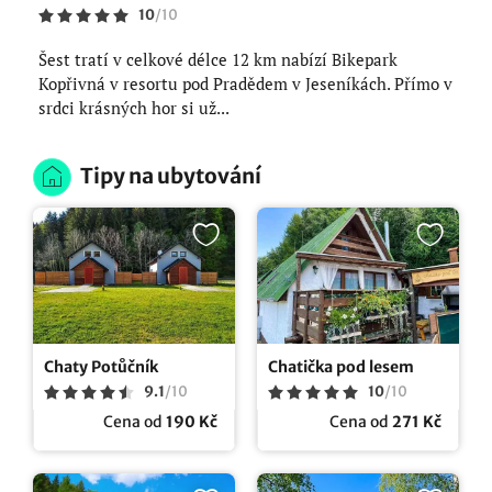
10
/
10
Šest tratí v celkové délce 12 km nabízí Bikepark
Kopřivná v resortu pod Pradědem v Jeseníkách. Přímo v
srdci krásných hor si už...
Tipy na ubytování
Chaty Potůčník
Chatička pod lesem
9.1
/
10
10
/
10
Cena od
190 Kč
Cena od
271 Kč