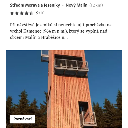
Střední Morava a Jeseníky
Nový Malín
(12 km)
9
/
10
Při návštěvě Jeseníků si nenechte ujít procházku na
vrchol Kamenec (964 m n.m.), který se vypíná nad
obcemi Malín a Hraběšice n...
Poznávací