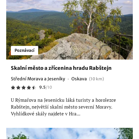
Poznávací
Skalní město a zřícenina hradu Rabštejn
Střední Morava a Jeseníky
Oskava
(10 km)
9.5
/
10
U Rýmařova na Jesenicku láká turisty a horolezce
Rabštejn, největší skalní město severní Moravy.
Vyhlídkové skály najdete v Hra...