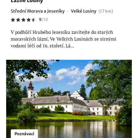
Lázně Losiny
Střední Morava a Jeseníky
Velké Losiny
(17 km)
9
/
10
V podhůří Hrubého Jeseníku zavítejte do starých
moravských lázní. Ve Velkých Losinách se sirnými
vodami léčí od 16. století. Lá...
Poznávací