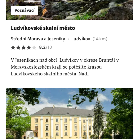
Poznávací
Ludvíkovské skalní město
Střední Morava a Jeseníky
Ludvíkov
(14 km)
8.2
/
10
V Jeseníkách nad obcí Ludvíkov v okrese Bruntál v
Moravskoslezském kraji se potěšíte krásou
Ludvíkovského skalního města. Nad...