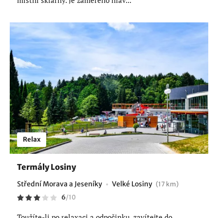
Relax
Termály Losiny
Střední Morava a Jeseníky
Velké Losiny
(17 km)
6
/
10
Toužíte-li po relaxaci a odpočinku, zavítejte do