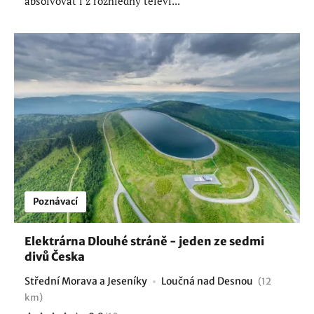
absolvovat i z rozhledny televi...
Poznávací
Elektrárna Dlouhé stráně - jeden ze sedmi
divů Česka
Střední Morava a Jeseníky
Loučná nad Desnou
(12
km)