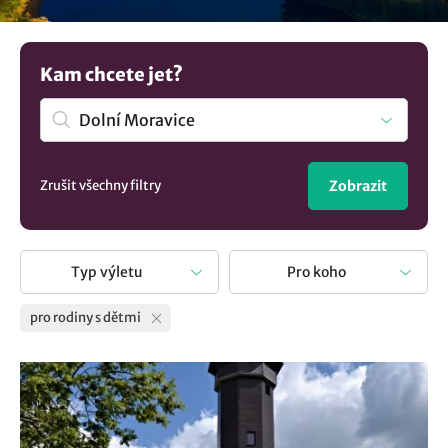
skryté kouty vhodná pro rodinné výpravy a najděte tipy
kudy z nudy s dětmi. Přinášíme vám nejen inspiraci, co
vidět a co dělat, ale i rady, jak udělat každý rodinný výlet
Kam chcete jet?
nezapomenutelným. Obohaťte svůj volný čas s našimi tipy
na výlet a užijte si ho s vašimi dětmi na plno!
Zrušit všechny filtry
Zobrazit
Typ výletu
Pro koho
pro rodiny s dětmi