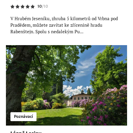
10
/
10
V Hrubém Jeseníku, zhruba 5 kilometrů od Vrbna pod
Pradědem, můžete zavítat ke zřícenině hradu
Rabenštejn. Spolu s nedalekým Pu...
Poznávací