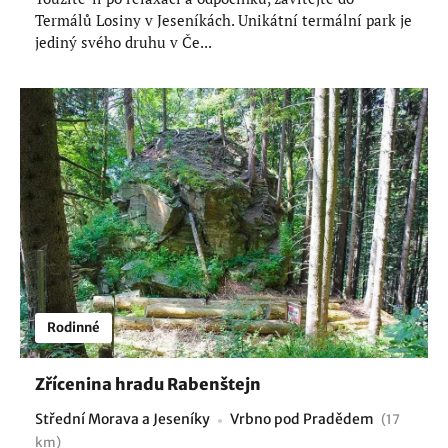
Termálů Losiny v Jeseníkách. Unikátní termální park je
jediný svého druhu v Če...
Rodinné
Zřícenina hradu Rabenštejn
Střední Morava a Jeseníky
Vrbno pod Pradědem
(17
km)