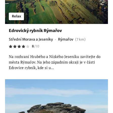
Relax
Edrovický rybník Rýmařov
Střední Morava a Jeseníky
Rýmařov
(7 km)
8
/
10
Na rozhraní Hrubého a Nízkého Jeseníku zavítejte do
města Rýmařov. Na jeho západním okraji je v části
Edrovice rybník, kde si u...