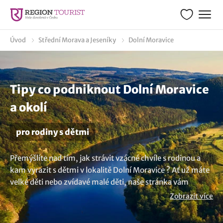
Úvod
Střední Morava a Jeseníky
Dolní Moravice
Tipy co podniknout Dolní Moravice
a okolí
pro rodiny s dětmi
Přemýšlíte nad tím, jak strávit vzácné chvíle s rodinou a
kam vyrazit s dětmi v lokalitě Dolní Moravice ? Ať už máte
velké děti nebo zvídavé malé děti, naše stránka vám
poskytne zajímavé i originální nápady s tipy kam na výlety
Zobrazit více
s dětmi v destinaci Dolní Moravice. Prozkoumejte
různorodé možnosti zábavy, zábavné aktivity, objevujte