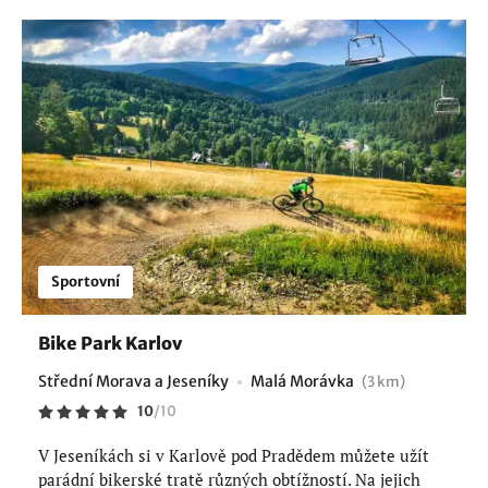
Sportovní
Bike Park Karlov
Střední Morava a Jeseníky
Malá Morávka
(3 km)
10
/
10
V Jeseníkách si v Karlově pod Pradědem můžete užít
parádní bikerské tratě různých obtížností. Na jejich