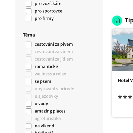
pro vozíčkáře
pro sportovce
pro firmy
Tip
Téma
cestování za pivem
cestování za vínem
cestování za jídlem
romantické
wellness a relax
Hotel Vi
se psem
ubytování v přírodě
u sjezdovky
u vody
amazing places
agroturistika
na víkend