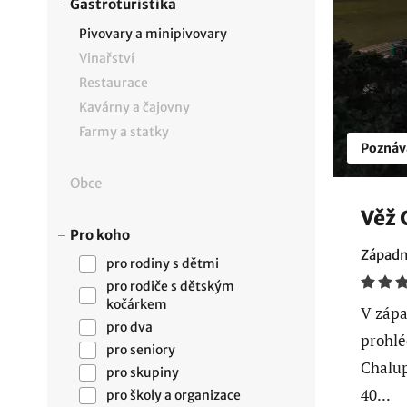
Gastroturistika
Pivovary a minipivovary
Vinařství
Restaurace
Kavárny a čajovny
Farmy a statky
Poznáv
Obce
Věž 
Pro koho
Západn
pro rodiny s dětmi
pro rodiče s dětským
kočárkem
V zápa
pro dva
prohlé
pro seniory
Chalup
pro skupiny
40...
pro školy a organizace