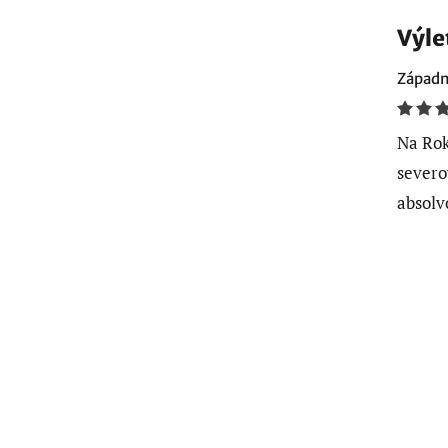
Výle
Západn
Na Rok
severo
absolv