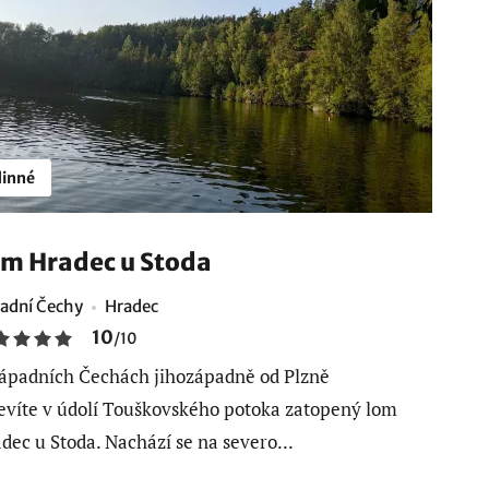
inné
m Hradec u Stoda
adní Čechy
Hradec
10
/
10
ápadních Čechách jihozápadně od Plzně
evíte v údolí Touškovského potoka zatopený lom
dec u Stoda. Nachází se na severo...