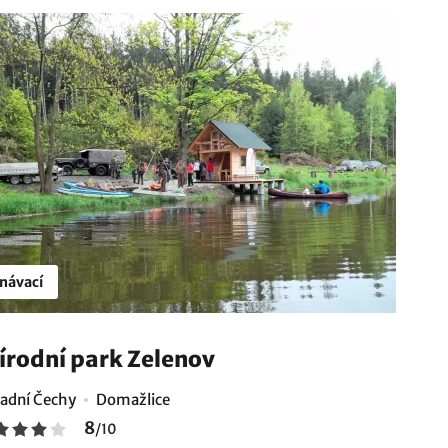
návací
írodní park Zelenov
adní Čechy
Domažlice
8
/
10