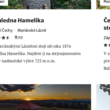
ací
Poz
hledna Hamelika
Če
st
í Čechy
Mariánské Lázně
9
/
10
Záp
riánskými Lázněmi stojí od roku 1876
dna Hamelika. Najdete ji na stejnojmenném
V z
v nadmořské výšce 723 m n.m.
pře
Bab