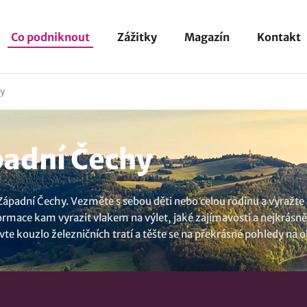
Co podniknout
Zážitky
Magazín
Kontakt
hy
padní Čechy
 Západní Čechy. Vezměte s sebou děti nebo celou rodinu a vyražt
rmace kam vyrazit vlakem na výlet, jaké zajímavosti a nejkrásnější
vte kouzlo železničních tratí a těšte se na překrásné pohledy na o