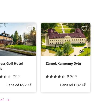
ess Golf Hotel
Zámek Kamenný Dvůr
is
7
/
10
9.5
/
10
Cena od
697 Kč
Cena od
1132 Kč
ání