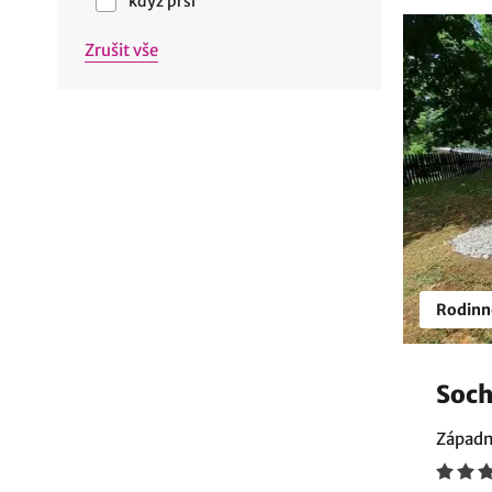
když prší
Zrušit vše
Rodinn
Soch
Západn