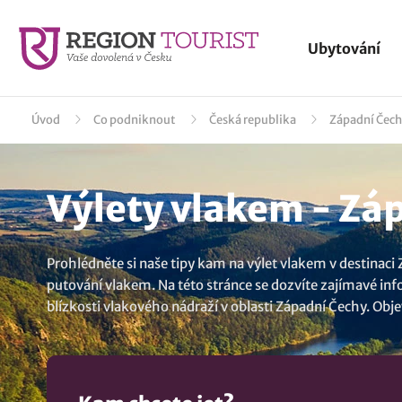
Ubytování
Úvod
Co podniknout
Česká republika
Západní Čec
Výlety vlakem - Zá
Prohlédněte si naše tipy kam na výlet vlakem v destinaci
putování vlakem. Na této stránce se dozvíte zajímavé info
blízkosti vlakového nádraží v oblasti Západní Čechy. Obje