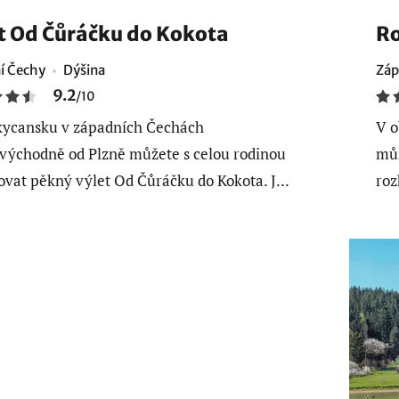
t Od Čůráčku do Kokota
Ro
í Čechy
Dýšina
Záp
9.2
/
10
ycansku v západních Čechách
V o
východně od Plzně můžete s celou rodinou
můž
ovat pěkný výlet Od Čůráčku do Kokota. J...
roz