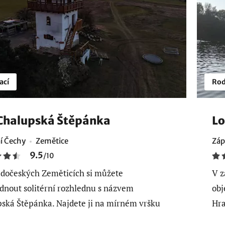
ací
Rod
Chalupská Štěpánka
Lo
í Čechy
Zemětice
Záp
9.5
/
10
dočeských Zeměticích si můžete
V z
dnout solitérní rozhlednu s názvem
obj
ská Štěpánka. Najdete ji na mírném vršku
Hra