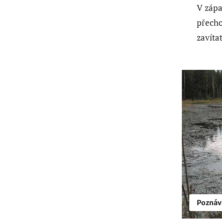
V zápa
přecho
zavítat
Poznáv