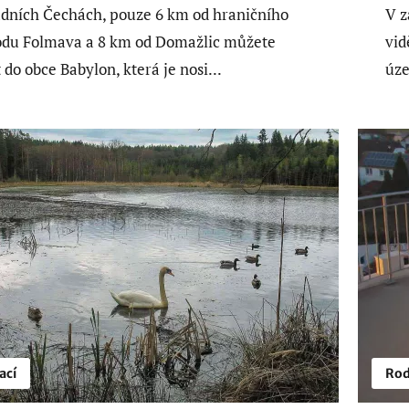
dních Čechách, pouze 6 km od hraničního
V z
du Folmava a 8 km od Domažlic můžete
vid
 do obce Babylon, která je nosi...
úze
ací
Rod