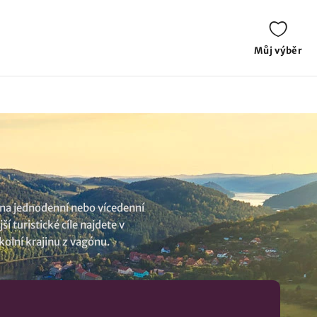
Můj výběr
e na jednodenní nebo vícedenní
 turistické cíle najdete v
kolní krajinu z vagónu.