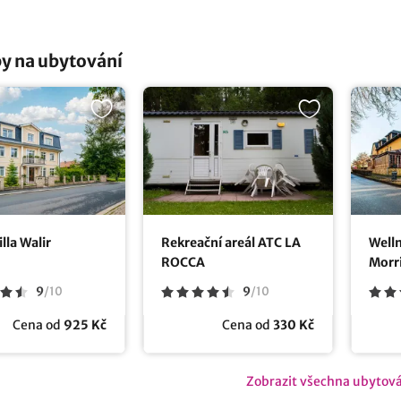
y na ubytování
lla Walir
Rekreační areál ATC LA
Welln
ROCCA
Morr
9
/
10
9
/
10
Cena od
925 Kč
Cena od
330 Kč
Zobrazit všechna ubytov