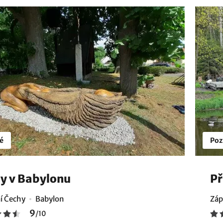
é
Poz
y v Babylonu
Př
í Čechy
Babylon
Záp
9
/
10