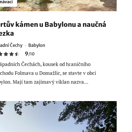
návací
rtův kámen u Babylonu a naučná
ezka
adní Čechy
Babylon
9
/
10
ápadních Čechách, kousek od hraničního
chodu Folmava u Domažlic, se stavte v obci
ylon. Mají tam zajímavý viklan nazva...