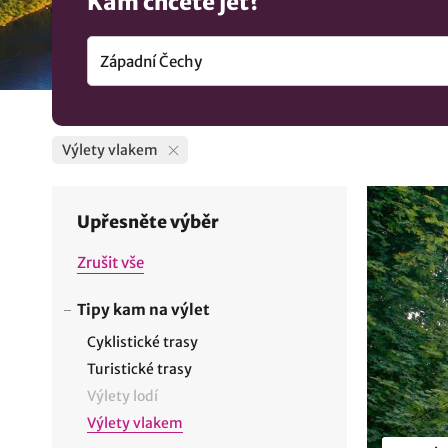
Kam chcete jet?
Výlety vlakem
Upřesněte výběr
Zrušit vše
Tipy kam na výlet
Cyklistické trasy
Turistické trasy
Výlety lodí
Výlety vlakem