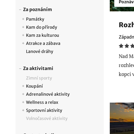
Poznáv
Za poznáním
Památky
Roz
Kam do přírody
Kam za kulturou
Západn
Atrakce a zábava
Lanové dráhy
Nad Ma
rozhle
Za aktivitami
kopci 
Zimní sporty
Koupání
Adrenalinové aktivity
Wellness a relax
Sportovní aktivity
Volnočasové aktivity