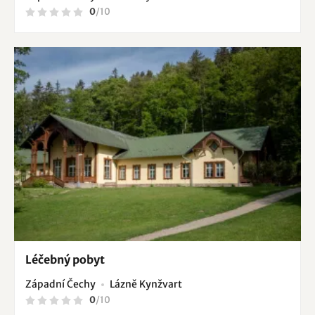
0
/
10
Léčebný pobyt
Západní Čechy
Lázně Kynžvart
0
/
10