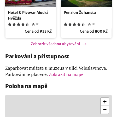
Hotel & Pivovar Modrá
Penzion Žuhansta
Hvěžda
9
/
10
9
/
10
Cena od
933 Kč
Cena od
800 Kč
Zobrazit všechna ubytování
Parkování a přístupnost
Zaparkovat můžete u muzeua v ulici Veleslavínova.
Parkování je placené.
Zobrazit na mapě
Poloha na mapě
+
−