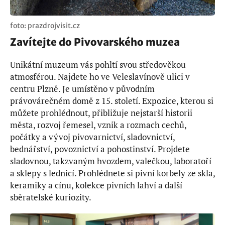
foto: prazdrojvisit.cz
Zavítejte do Pivovarského muzea
Unikátní muzeum vás pohltí svou středověkou
atmosférou. Najdete ho ve Veleslavínově ulici v
centru Plzně. Je umístěno v původním
právovárečném domě z 15. století. Expozice, kterou si
můžete prohlédnout, přibližuje nejstarší historii
města, rozvoj řemesel, vznik a rozmach cechů,
počátky a vývoj pivovarnictví, sladovnictví,
bednářství, povoznictví a pohostinství. Projdete
sladovnou, takzvaným hvozdem, valečkou, laboratoří
a sklepy s lednicí. Prohlédnete si pivní korbely ze skla,
keramiky a cínu, kolekce pivních lahví a další
sběratelské kuriozity.