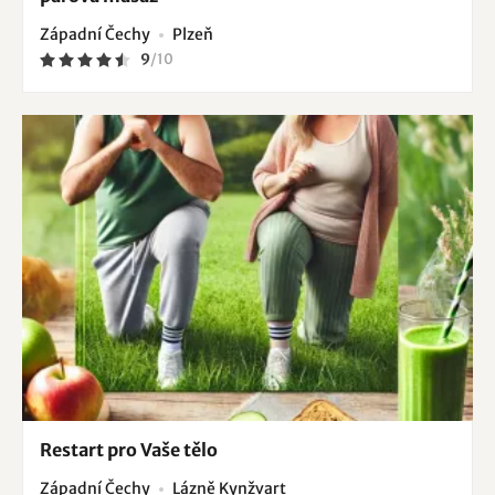
Západní Čechy
Plzeň
9
/
10
Restart pro Vaše tělo
Západní Čechy
Lázně Kynžvart