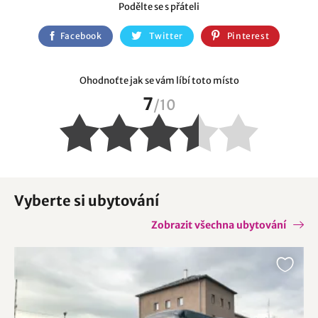
Podělte se s přáteli
Facebook
Twitter
Pinterest
Ohodnoťte jak se vám líbí toto místo
7
/
10
Vyberte si ubytování
Zobrazit všechna ubytování