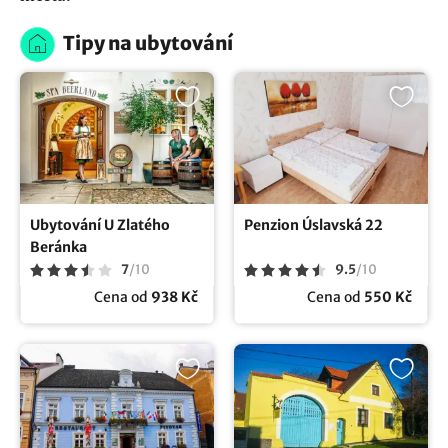
Tipy na ubytování
Ubytování U Zlatého
Penzion Úslavská 22
Beránka
7
/
10
9.5
/
10
Cena od
938 Kč
Cena od
550 Kč