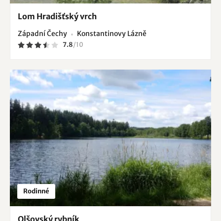
Lom Hradišťský vrch
Západní Čechy
Konstantinovy Lázně
7.8
/
10
Rodinné
Olšovský rybník