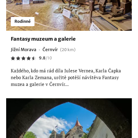
Rodinné
Fantasy muzeum a galerie
Jižní Morava
Černvír
(20 km)
9.8
/
10
Každého, kdo má rád díla Julese Vernea, Karla Čapka
nebo Karla Zemana, určitě potěší návštěva Fantasy
muzea a galerie v Černvír...