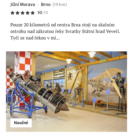
Jižní Morava
Brno
(19 km)
10
/
10
Pouze 20 kilometrů od centra Brna stojí na skalním
ostrohu nad zákrutou řeky Svratky Státní hrad Veveří.
Tyčí se nad řekou v mí...
Naučné