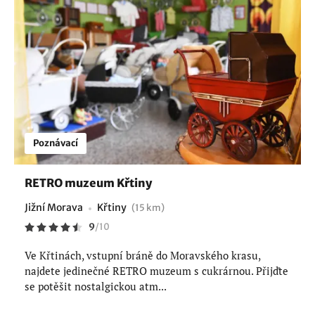
Poznávací
RETRO muzeum Křtiny
Jižní Morava
Křtiny
(15 km)
9
/
10
Ve Křtinách, vstupní bráně do Moravského krasu,
najdete jedinečné RETRO muzeum s cukrárnou. Přijďte
se potěšit nostalgickou atm...