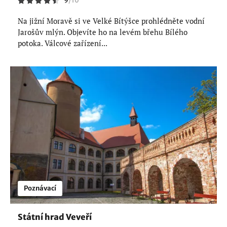
9
/
10
Na jižní Moravě si ve Velké Bítýšce prohlédněte vodní
Jarošův mlýn. Objevíte ho na levém břehu Bílého
potoka. Válcové zařízení...
Poznávací
Státní hrad Veveří