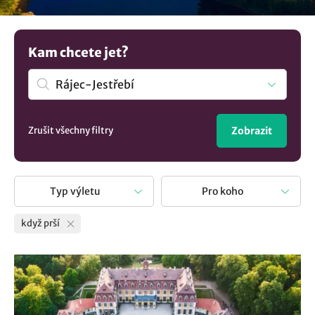
najdete ven cestu kudy z nudy. Existuje spousta možností,
co podniknout, když počasí nepřeje. U nás najdete i tipy
kam s dětmi když prší v lokalitě Rájec-Jestřebí, a věřte
Kam chcete jet?
není jich málo. Deštivý den opravdu nemusí být
překážkou, ale může být příležitostí pro nové zážitky.
Zrušit všechny filtry
Zobrazit
Typ výletu
Pro koho
když prší