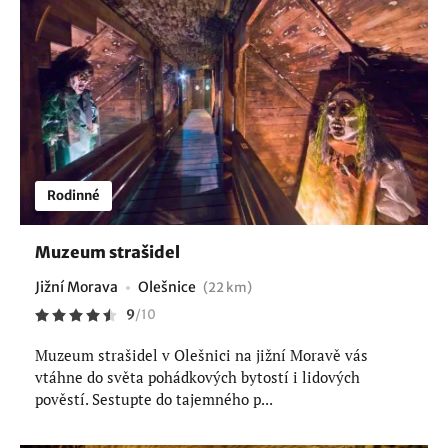
Rodinné
Muzeum strašidel
Jižní Morava
Olešnice
(22 km)
9
/
10
Muzeum strašidel v Olešnici na jižní Moravě vás
vtáhne do světa pohádkových bytostí i lidových
pověstí. Sestupte do tajemného p...