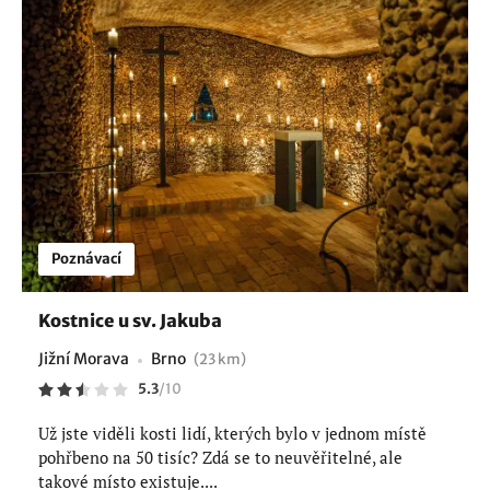
Poznávací
Kostnice u sv. Jakuba
Jižní Morava
Brno
(23 km)
5.3
/
10
Už jste viděli kosti lidí, kterých bylo v jednom místě
pohřbeno na 50 tisíc? Zdá se to neuvěřitelné, ale
takové místo existuje....