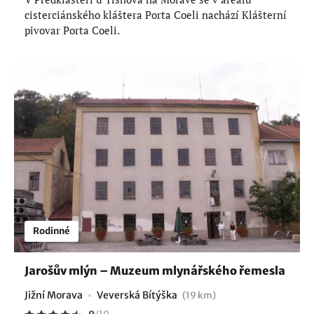
cisterciánského kláštera Porta Coeli nachází Klášterní
pivovar Porta Coeli.
Rodinné
Jarošův mlýn – Muzeum mlynářského řemesla
Jižní Morava
Veverská Bítýška
(19 km)