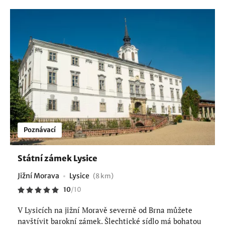
Poznávací
Státní zámek Lysice
Jižní Morava
Lysice
(8 km)
10
/
10
V Lysicích na jižní Moravě severně od Brna můžete
navštívit barokní zámek. Šlechtické sídlo má bohatou