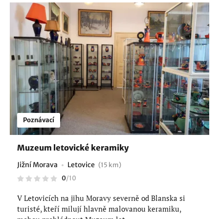
Poznávací
Muzeum letovické keramiky
Jižní Morava
Letovice
(15 km)
0
/
10
V Letovicích na jihu Moravy severně od Blanska si
turisté, kteří milují hlavně malovanou keramiku,