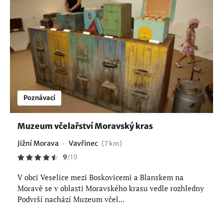
Poznávací
Muzeum včelařství Moravský kras
Jižní Morava
Vavřinec
(7 km)
9
/
10
V obci Veselice mezi Boskovicemi a Blanskem na
Moravě se v oblasti Moravského krasu vedle rozhledny
Podvrší nachází Muzeum včel...