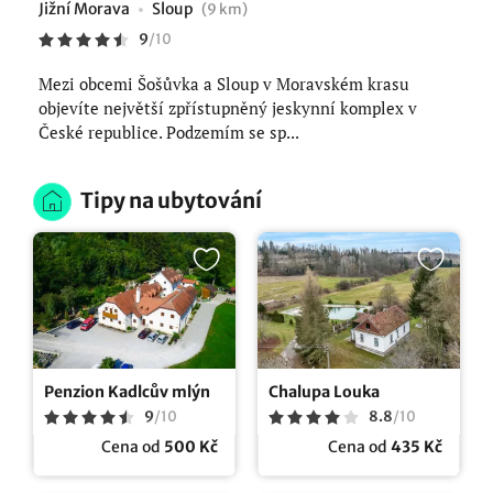
Jižní Morava
Sloup
(9 km)
9
/
10
Mezi obcemi Šošůvka a Sloup v Moravském krasu
objevíte největší zpřístupněný jeskynní komplex v
České republice. Podzemím se sp...
Tipy na ubytování
Penzion Kadlcův mlýn
Chalupa Louka
9
/
10
8.8
/
10
Cena od
500 Kč
Cena od
435 Kč