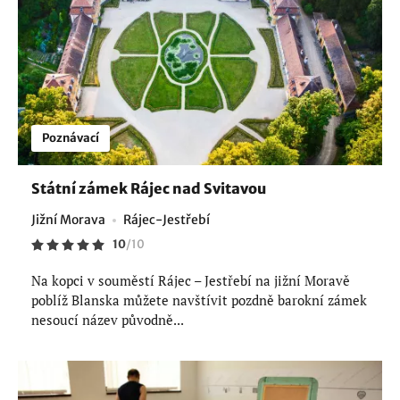
Poznávací
Státní zámek Rájec nad Svitavou
Jižní Morava
Rájec-Jestřebí
10
/
10
Na kopci v souměstí Rájec – Jestřebí na jižní Moravě
poblíž Blanska můžete navštívit pozdně barokní zámek
nesoucí název původně...