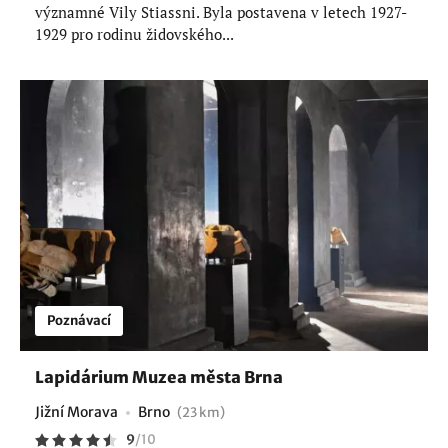
významné Vily Stiassni. Byla postavena v letech 1927-
1929 pro rodinu židovského...
Poznávací
Lapidárium Muzea města Brna
Jižní Morava
Brno
(23 km)
9
/
10