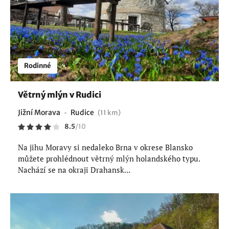
Rodinné
Větrný mlýn v Rudici
Jižní Morava
Rudice
(11 km)
8.5
/
10
Na jihu Moravy si nedaleko Brna v okrese Blansko
můžete prohlédnout větrný mlýn holandského typu.
Nachází se na okraji Drahansk...