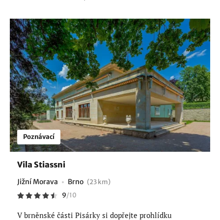
Poznávací
Vila Stiassni
Jižní Morava
Brno
(23 km)
9
/
10
V brněnské části Pisárky si dopřejte prohlídku