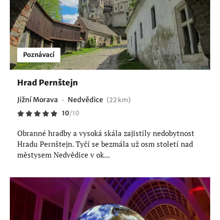
Poznávací
Hrad Pernštejn
Jižní Morava
Nedvědice
(22 km)
10
/
10
Obranné hradby a vysoká skála zajistily nedobytnost
Hradu Pernštejn. Tyčí se bezmála už osm století nad
městysem Nedvědice v ok...