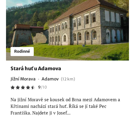
Rodinné
Stará huť u Adamova
Jižní Morava
Adamov
(12 km)
9
/
10
Na jižní Moravě se kousek od Brna mezi Adamovem a
Křtinami nachází stará huť. Říká se jí také Pec
Františka. Najdete ji v Josef...