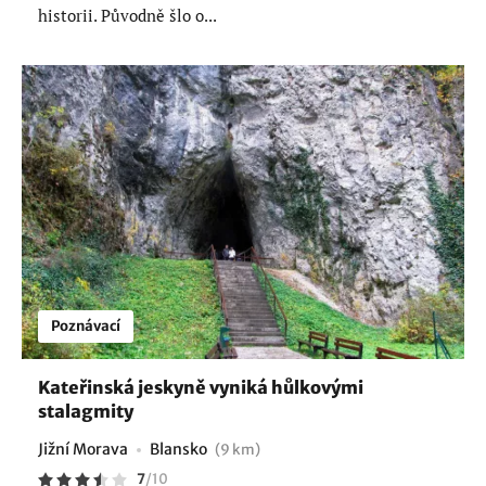
historii. Původně šlo o...
Poznávací
Kateřinská jeskyně vyniká hůlkovými
stalagmity
Jižní Morava
Blansko
(9 km)
7
/
10