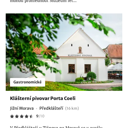
mohou prohlédnout Muzeum let...
Gastronomické
Klášterní pivovar Porta Coeli
Jižní Morava
Předklášteří
(16 km)
9
/
10
V Předklášteří u Tišnova na Moravě se v areálu