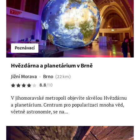
Poznávací
Hvězdárna a planetárium v Brně
Jižní Morava
Brno
(22 km)
8.8
/
10
V jihomoravské metropoli objevíte skvělou Hvězdárnu
a planetárium. Centrum pro popularizaci mnoha věd,
včetně astronomie, se na...