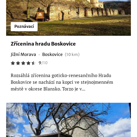
Poznávací
Zřícenina hradu Boskovice
Jižní Morava
Boskovice
(10 km)
9
/
10
Rozsáhlá zřícenina goticko-renesančního Hradu
Boskovice se nachází na kopci ve stejnojmenném
městě v okrese Blansko. Torzo je v...