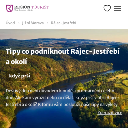
Úvod
Jižní Morava
Rájec-Jestřebí
Tipy co podniknout Rájec-Jestřebí
a okolí
když prší
Deštivý den není důvodem k nudě a promarnění celého
dne. Ale kam vyrazit nebo co dělat, když prší v obci Rájec-
Jestřebí a okolí? K tomu vám poslouží naše tipy na výlety
když prší, které vám pomohou najít skvělé aktivity a
Zobrazit více
zajímavá místa, která stojí za návštěvu i při nepříznivém
počasí. Ať je venku zima, prší nebo je sychravo, s námi