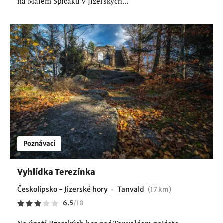
na Malém Špičáku v Jizerských...
Poznávací
Vyhlídka Terezínka
Českolipsko - Jizerské hory
Tanvald
(17 km)
6.5
/
10