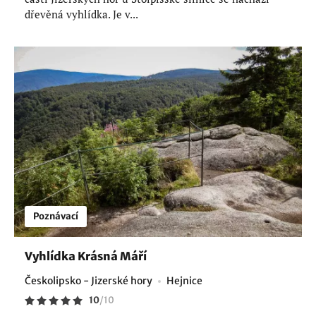
dřevěná vyhlídka. Je v...
Poznávací
Vyhlídka Krásná Máří
Českolipsko - Jizerské hory
Hejnice
10
/
10