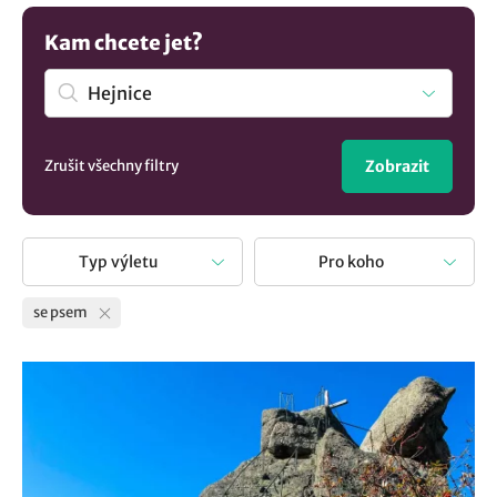
zajímavých míst, kde váš pes bude moci navázat nová
přátelství a vy si zase odpočinete od každodenního shonu.
Kam chcete jet?
A co je nejdůležitější? Připravte si dostatek vody a svačiny
pro oba, abyste si i pes užil den na maximum.
Zrušit všechny filtry
Zobrazit
Typ výletu
Pro koho
se psem