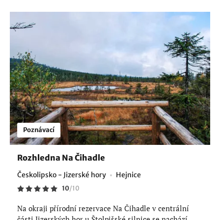
Poznávací
Rozhledna Na Čihadle
Českolipsko - Jizerské hory
Hejnice
10
/
10
Na okraji přírodní rezervace Na Čihadle v centrální
části Jizerských hor u Štolpišské silnice se nachází