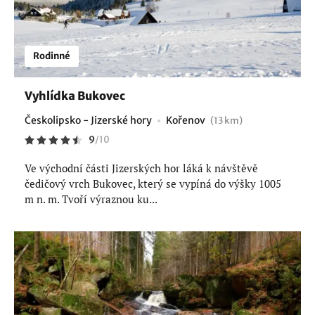
Rodinné
Vyhlídka Bukovec
Českolipsko - Jizerské hory
Kořenov
(13 km)
9
/
10
Ve východní části Jizerských hor láká k návštěvě
čedičový vrch Bukovec, který se vypíná do výšky 1005
m n. m. Tvoří výraznou ku...