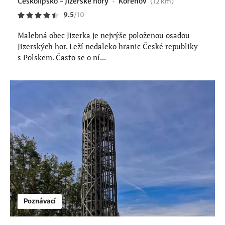
Českolipsko - Jizerské hory
Kořenov
(12 km)
9.5
/
10
Malebná obec Jizerka je nejvýše položenou osadou
Jizerských hor. Leží nedaleko hranic České republiky
s Polskem. Často se o ní...
Poznávací