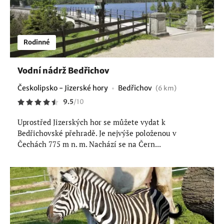
Rodinné
Vodní nádrž Bedřichov
Českolipsko - Jizerské hory
Bedřichov
(6 km)
9.5
/
10
Uprostřed Jizerských hor se můžete vydat k
Bedřichovské přehradě. Je nejvýše položenou v
Čechách 775 m n. m. Nachází se na Čern...