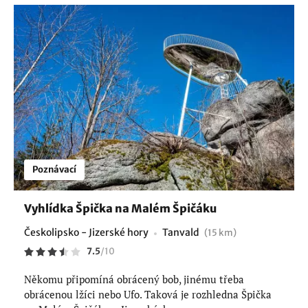
Poznávací
Vyhlídka Špička na Malém Špičáku
Českolipsko - Jizerské hory
Tanvald
(15 km)
7.5
/
10
Někomu připomíná obrácený bob, jinému třeba
obrácenou lžíci nebo Ufo. Taková je rozhledna Špička