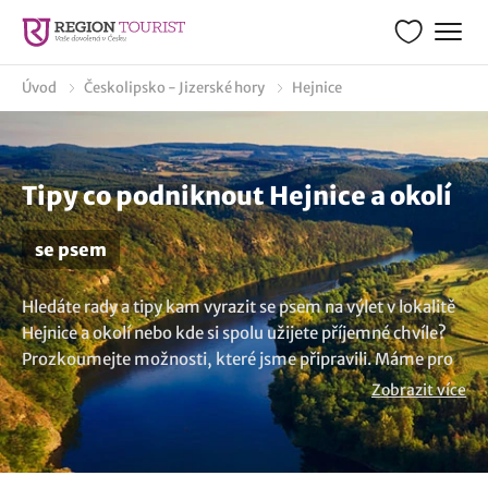
Úvod
Českolipsko - Jizerské hory
Hejnice
Tipy co podniknout Hejnice a okolí
se psem
Hledáte rady a tipy kam vyrazit se psem na výlet v lokalitě
Hejnice a okolí nebo kde si spolu užijete příjemné chvíle?
Prozkoumejte možnosti, které jsme připravili. Máme pro
vás spoustu inspirace a nápadů na místa, kde jsou pejsci
Zobrazit více
více než vítáni. Tak proč svého čtyřnohého kamaráda
nechat doma, když můžete prožít společné
dobrodružství? Dejte se do objevování nových a