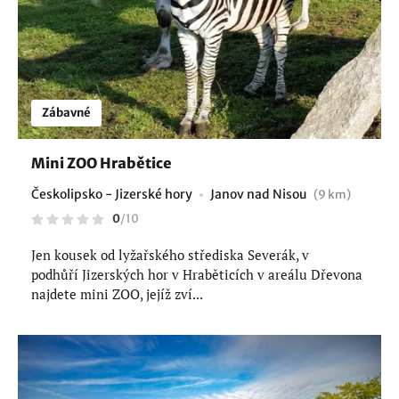
Zábavné
Mini ZOO Hrabětice
Českolipsko - Jizerské hory
Janov nad Nisou
(9 km)
0
/
10
Jen kousek od lyžařského střediska Severák, v
podhůří Jizerských hor v Hraběticích v areálu Dřevona
najdete mini ZOO, jejíž zví...