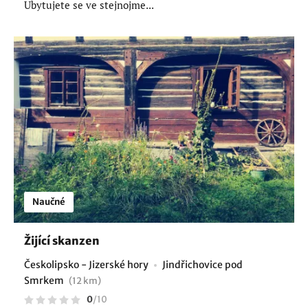
Ubytujete se ve stejnojme...
Naučné
Žijící skanzen
Českolipsko - Jizerské hory
Jindřichovice pod
Smrkem
(12 km)
0
/
10