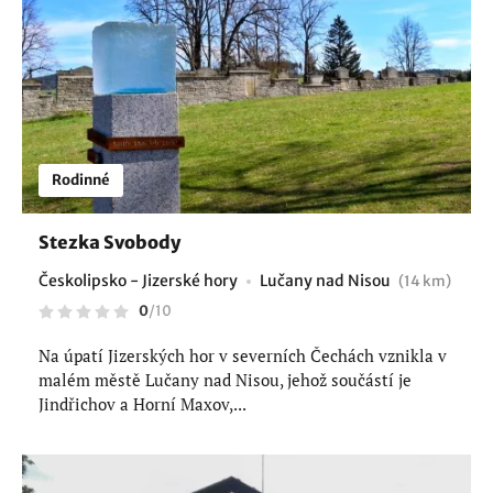
Rodinné
Stezka Svobody
Českolipsko - Jizerské hory
Lučany nad Nisou
(14 km)
0
/
10
Na úpatí Jizerských hor v severních Čechách vznikla v
malém městě Lučany nad Nisou, jehož součástí je
Jindřichov a Horní Maxov,...