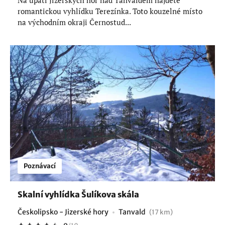
Na úpatí Jizerských hor nad Tanvaldem najdete
romantickou vyhlídku Terezínka. Toto kouzelné místo
na východním okraji Černostud...
Poznávací
Skalní vyhlídka Šulíkova skála
Českolipsko - Jizerské hory
Tanvald
(17 km)