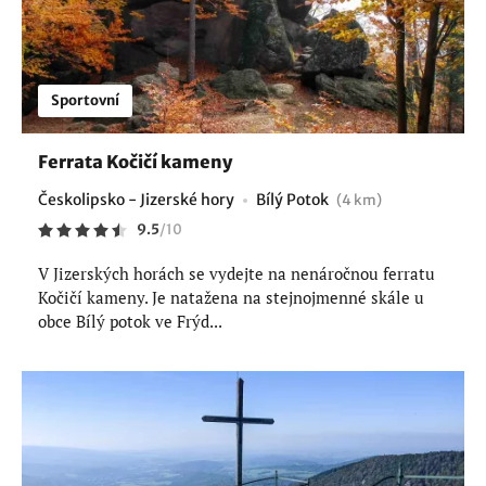
Sportovní
Ferrata Kočičí kameny
Českolipsko - Jizerské hory
Bílý Potok
(4 km)
9.5
/
10
V Jizerských horách se vydejte na nenáročnou ferratu
Kočičí kameny. Je natažena na stejnojmenné skále u
obce Bílý potok ve Frýd...