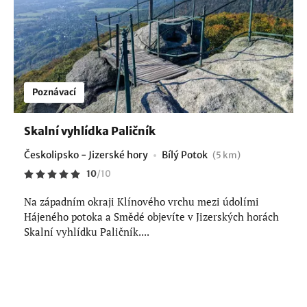
Poznávací
Skalní vyhlídka Paličník
Českolipsko - Jizerské hory
Bílý Potok
(5 km)
10
/
10
Na západním okraji Klínového vrchu mezi údolími
Hájeného potoka a Smědé objevíte v Jizerských horách
Skalní vyhlídku Paličník....