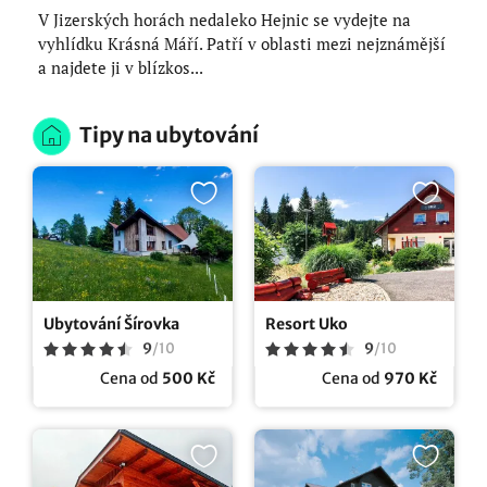
V Jizerských horách nedaleko Hejnic se vydejte na
vyhlídku Krásná Máří. Patří v oblasti mezi nejznámější
a najdete ji v blízkos...
Tipy na ubytování
Ubytování Šírovka
Resort Uko
9
/
10
9
/
10
Cena od
500 Kč
Cena od
970 Kč