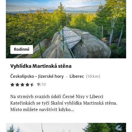
Rodinné
Vyhlídka Martinská stěna
Českolipsko - Jizerské hory
Liberec
(10 km)
9
/
10
Na strmých svazích údolí Černé Nisy v Liberci
Kateřinkách se tyčí Skalní vyhlídka Martinská stěna.
Místo můžete navštívit kdyko...