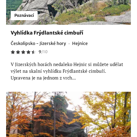
Poznávací
Vyhlídka Frýdlantské cimbuří
Českolipsko - Jizerské hory
Hejnice
9
/
10
V Jizerských horách nedaleko Hejnic si můžete udělat
výlet na skalní vyhlídku Frýdlantské cimbuří.
Upravena je na jednom z vrch...