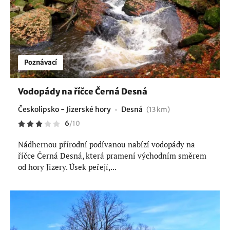
Poznávací
Vodopády na říčce Černá Desná
Českolipsko - Jizerské hory
Desná
(13 km)
6
/
10
Nádhernou přírodní podívanou nabízí vodopády na
říčce Černá Desná, která pramení východním směrem
od hory Jizery. Úsek peřejí,...