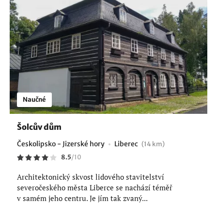
Naučné
Šolcův dům
Českolipsko - Jizerské hory
Liberec
(14 km)
8.5
/
10
Architektonický skvost lidového stavitelství
severočeského města Liberce se nachází téměř
v samém jeho centru. Je jím tak zvaný...