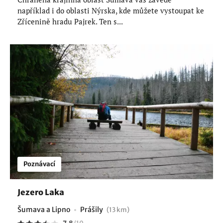
například i do oblasti Nýrska, kde můžete vystoupat ke
Zřícenině hradu Pajrek. Ten s...
Poznávací
Jezero Laka
Šumava a Lipno
Prášily
(13 km)