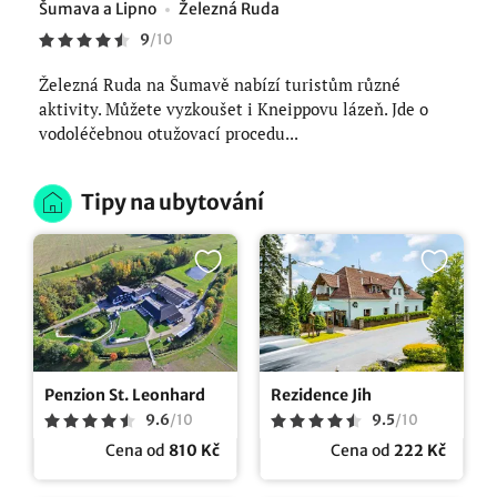
Šumava a Lipno
Železná Ruda
9
/
10
Železná Ruda na Šumavě nabízí turistům různé
aktivity. Můžete vyzkoušet i Kneippovu lázeň. Jde o
vodoléčebnou otužovací procedu...
Tipy na ubytování
Penzion St. Leonhard
Rezidence Jih
9.6
/
10
9.5
/
10
Cena od
810 Kč
Cena od
222 Kč