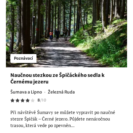
Poznávací
Naučnou stezkou ze Špičáckého sedla k
Černému jezeru
Šumava a Lipno
Železná Ruda
8
/
10
Při návštěvě Šumavy se můžete vypravit po naučné
stezce Špičák – Černé jezero. Půjdete nenáročnou
trasou, která vede po zpevněn...