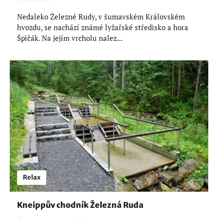
Nedaleko Železné Rudy, v šumavském Královském
hvozdu, se nachází známé lyžařské středisko a hora
Špičák. Na jejím vrcholu nalez...
Relax
Kneippův chodník Železná Ruda