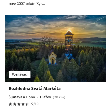
roce 2007 orkán Kyr...
Poznávací
Rozhledna Svatá Markéta
Šumava a Lipno
Dlažov
(20 km)
9
/
10