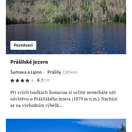
Poznávací
Prášilské jezero
Šumava a Lipno
Prášily
(20 km)
8.7
/
10
Při svých toulkách Šumavou si určitě nenecháte ujít
návštěvu u Prášilského jezera (1079 m n.m.). Nachází
se na východním výběžk...