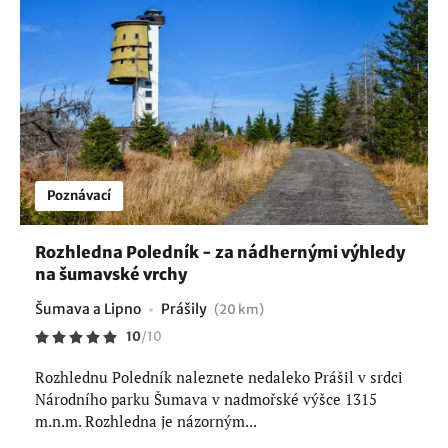
Poznávací
Rozhledna Poledník - za nádhernými výhledy
na šumavské vrchy
Šumava a Lipno
Prášily
(20 km)
10
/
10
Rozhlednu Poledník naleznete nedaleko Prášil v srdci
Národního parku Šumava v nadmořské výšce 1315
m.n.m. Rozhledna je názorným...