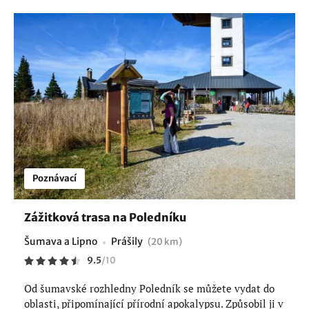
Poznávací
Zážitková trasa na Poledníku
Šumava a Lipno
Prášily
(20 km)
9.5
/
10
Od šumavské rozhledny Poledník se můžete vydat do
oblasti, připomínající přírodní apokalypsu. Způsobil ji v