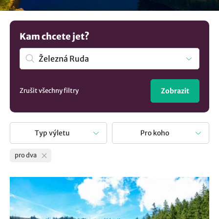
Kam chcete jet?
Zrušit všechny filtry
Zobrazit
Typ výletu
Pro koho
pro dva