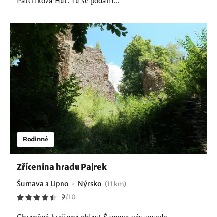
Páteříková Huť. Tu se podařil...
Rodinné
Zřícenina hradu Pajrek
Šumava a Lipno
Nýrsko
(11 km)
9
/
10
Chráněná krajinná oblast Šumava vás zavede