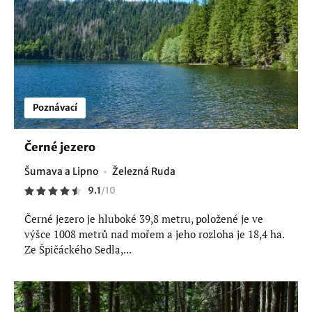
Poznávací
Černé jezero
Šumava a Lipno
Železná Ruda
9.1
/
10
Černé jezero je hluboké 39,8 metru, položené je ve
výšce 1008 metrů nad mořem a jeho rozloha je 18,4 ha.
Ze Špičáckého Sedla,...