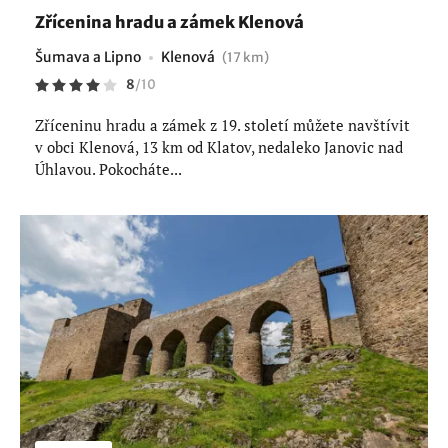
Zřícenina hradu a zámek Klenová
Šumava a Lipno
Klenová
(17 km)
8
/
10
Zříceninu hradu a zámek z 19. století můžete navštívit
v obci Klenová, 13 km od Klatov, nedaleko Janovic nad
Úhlavou. Pokocháte...