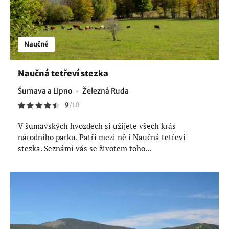
Naučné
Naučná tetřeví stezka
Šumava a Lipno
Železná Ruda
9
/
10
V šumavských hvozdech si užijete všech krás
národního parku. Patří mezi ně i Naučná tetřeví
stezka. Seznámí vás se životem toho...