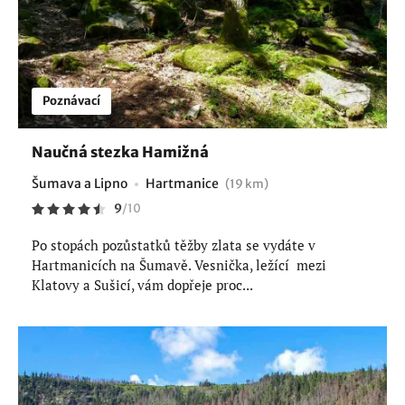
Poznávací
Naučná stezka Hamižná
Šumava a Lipno
Hartmanice
(19 km)
9
/
10
Po stopách pozůstatků těžby zlata se vydáte v
Hartmanicích na Šumavě. Vesnička, ležící mezi
Klatovy a Sušicí, vám dopřeje proc...