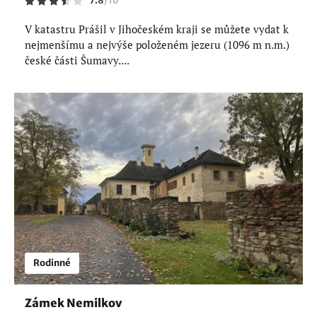
7.8
/
10
V katastru Prášil v Jihočeském kraji se můžete vydat k
nejmenšímu a nejvýše položeném jezeru (1096 m n.m.)
české části Šumavy....
Rodinné
Zámek Nemilkov