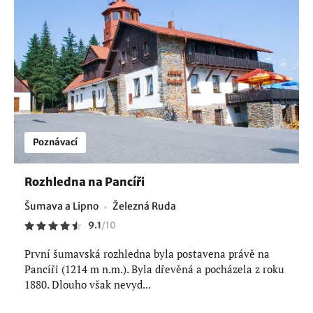
Poznávací
Rozhledna na Pancíři
Šumava a Lipno
Železná Ruda
9.1
/
10
První šumavská rozhledna byla postavena právě na
Pancíři (1214 m n.m.). Byla dřevěná a pocházela z roku
1880. Dlouho však nevyd...