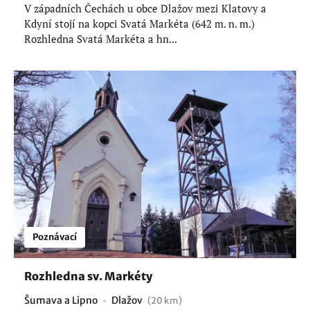
V západních Čechách u obce Dlažov mezi Klatovy a
Kdyní stojí na kopci Svatá Markéta (642 m. n. m.)
Rozhledna Svatá Markéta a hn...
Poznávací
Rozhledna sv. Markéty
Šumava a Lipno
Dlažov
(20 km)