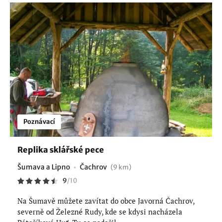
Poznávací
Replika sklářské pece
Šumava a Lipno
Čachrov
(9 km)
9
/
10
Na Šumavě můžete zavítat do obce Javorná Čachrov,
severně od Železné Rudy, kde se kdysi nacházela