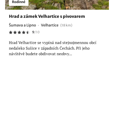
Rodinné
Hrad a zámek Velhartice s pivovarem
Šumava a Lipno
Velhartice
(18 km)
9
/
10
Hrad Velhartice se vypíná nad stejnojmennou obcí
nedaleko Sušice v západních Čechách. Při jeho
návštěvě budete obdivovat neobvy...