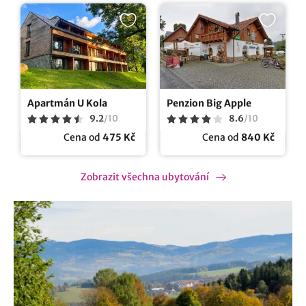
Apartmán U Kola
Penzion Big Apple
9.2
/
10
8.6
/
10
Cena od
475 Kč
Cena od
840 Kč
Zobrazit všechna ubytování