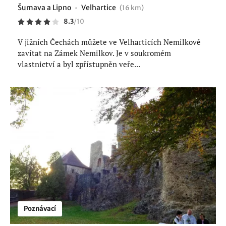
Šumava a Lipno
Velhartice
(16 km)
8.3
/
10
V jižních Čechách můžete ve Velharticích Nemilkově
zavítat na Zámek Nemilkov. Je v soukromém
vlastnictví a byl zpřístupněn veře...
Poznávací