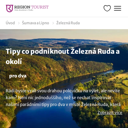
Úvod
Šumava a Lipno
Železná Ruda
Tipy co podniknout Železná Ruda a
okolí
pro dva
Rádi byste vzali svou drahou polovičku na výlet, ale nevíte
kam? Není nic jednoduššího, než se nechat inspirovat
našimi parádními tipy pro dva v místě Železná Ruda, která
jsou stvořená pro všechny, kteří chtějí trávit čas ve dvou. V
Zobrazit více
nabídce máme aktivity pro páry a zamilované.