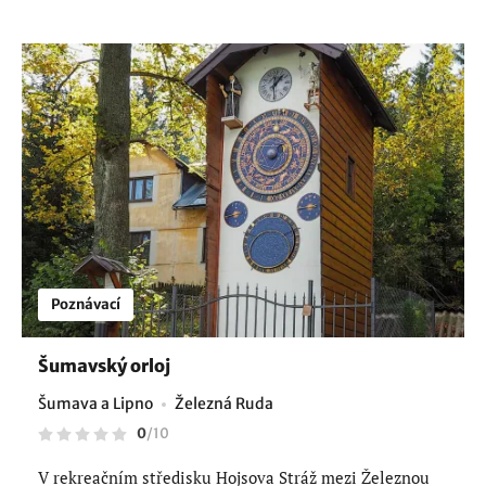
Poznávací
Šumavský orloj
Šumava a Lipno
Železná Ruda
0
/
10
V rekreačním středisku Hojsova Stráž mezi Železnou