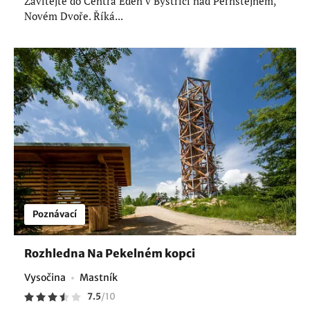
Zavítejte do Centra Eden v Bystřici nad Pernštejnem,
Novém Dvoře. Říká...
Poznávací
Rozhledna Na Pekelném kopci
Vysočina
Mastník
7.5
/
10