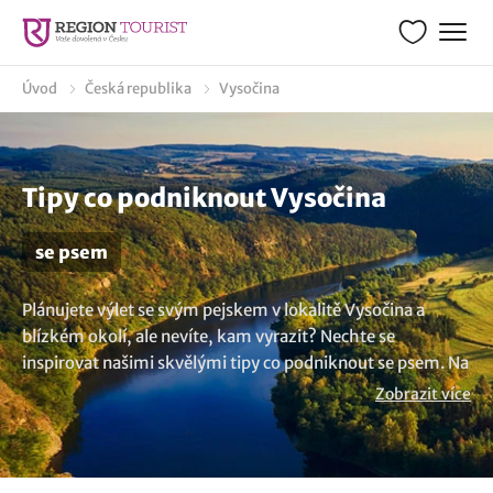
Úvod
Česká republika
Vysočina
Tipy co podniknout Vysočina
se psem
Plánujete výlet se svým pejskem v lokalitě Vysočina a
blízkém okolí, ale nevíte, kam vyrazit? Nechte se
inspirovat našimi skvělými tipy co podniknout se psem. Na
místa, kam můžete vyrazit i se svým čtyřnohým
Zobrazit více
kamarádem. Najdete zde mnoho nápadů na zajímavá
místa, kde bude spokojený i váš pes. A ačkoliv co dělat
nebo co navštívit je jen na vás, jedno víme jistě - s naší