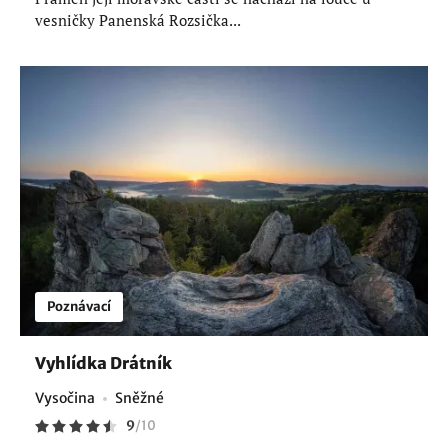
vesničky Panenská Rozsička...
Poznávací
Vyhlídka Drátník
Vysočina
Sněžné
9
/
10