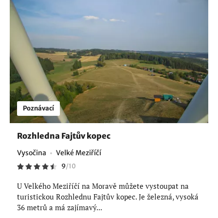
Poznávací
Rozhledna Fajtův kopec
Vysočina
Velké Meziříčí
9
/
10
U Velkého Meziříčí na Moravě můžete vystoupat na
turistickou Rozhlednu Fajtův kopec. Je železná, vysoká
36 metrů a má zajímavý...