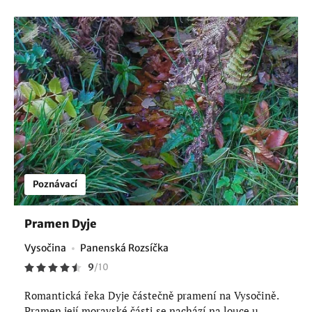
Poznávací
Pramen Dyje
Vysočina
Panenská Rozsíčka
9
/
10
Romantická řeka Dyje částečně pramení na Vysočině.
Pramen její moravské části se nachází na louce u