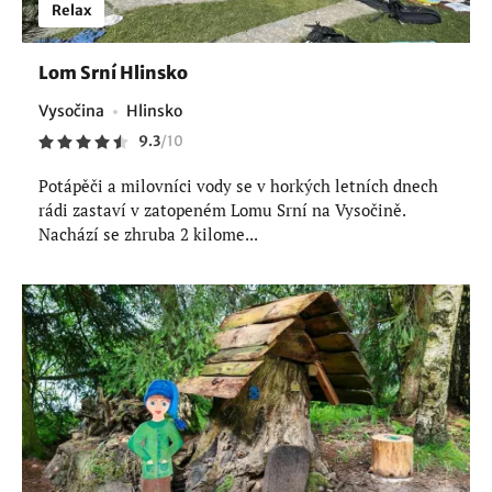
Relax
Lom Srní Hlinsko
Vysočina
Hlinsko
9.3
/
10
Potápěči a milovníci vody se v horkých letních dnech
rádi zastaví v zatopeném Lomu Srní na Vysočině.
Nachází se zhruba 2 kilome...