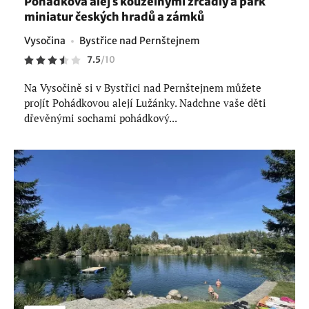
Pohádková alej s kouzelnými zrcadly a park
miniatur českých hradů a zámků
Vysočina
Bystřice nad Pernštejnem
7.5
/
10
Na Vysočině si v Bystřici nad Pernštejnem můžete
projít Pohádkovou alejí Lužánky. Nadchne vaše děti
dřevěnými sochami pohádkový...