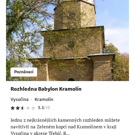
Poznávací
Rozhledna Babylon Kramolín
Vysočina
Kramolín
5.3
/
10
Jednu z nejkrásnějších kamenných rozhleden můžete
navštívit na Zeleném kopci nad Kramolínem v kraji
Vysočina v okrese Třebíč. B...