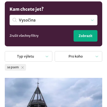
inspirací na aktivity s domácím mazlíčkem vás čeká
společné dobrodružství, na které budete všichni dlouho
Kam chcete jet?
vzpomínat.
Zrušit všechny filtry
Zobrazit
Typ výletu
Pro koho
se psem