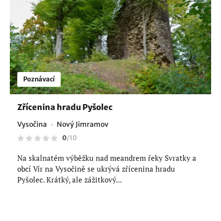
Poznávací
Zřícenina hradu Pyšolec
Vysočina
Nový Jimramov
0
/
10
Na skalnatém výběžku nad meandrem řeky Svratky a
obcí Vír na Vysočině se ukrývá zřícenina hradu
Pyšolec. Krátký, ale zážitkový...