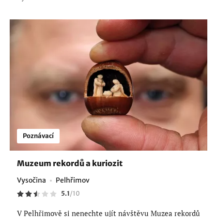
Poznávací
Muzeum rekordů a kuriozit
Vysočina
Pelhřimov
5.1
/
10
V Pelhřimově si nenechte ujít návštěvu Muzea rekordů