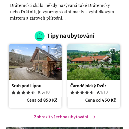
Drátenická skála, někdy nazývaná také Dráteničky
nebo Drátník, je výrazný skalní masiv s vyhlídkovým
místem a zároveň přírodní...
Tipy na ubytování
Srub pod Lípou
Čarodějnický Dvůr
9.5
/
10
9.1
/
10
Cena od
850 Kč
Cena od
450 Kč
Zobrazit všechna ubytování