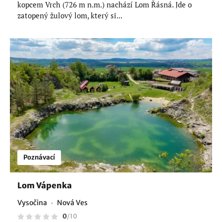
kopcem Vrch (726 m n.m.) nachází Lom Řásná. Jde o
zatopený žulový lom, který si...
Poznávací
Lom Vápenka
Vysočina
Nová Ves
0
/
10