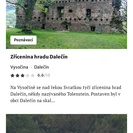
Poznávací
Zřícenina hradu Dalečín
Vysočina
Dalečín
6.6
/
10
Na Vysočině se nad řekou Svratkou tyčí zřícenina hrad
Dalečín, někdy nazývaného Tolenstein. Postaven byl v
obci Dalečín na skal...