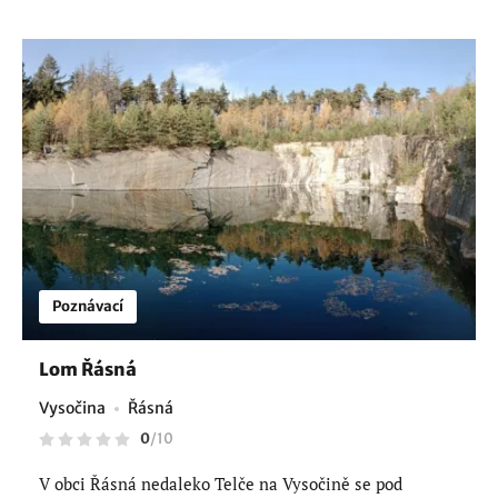
Poznávací
Lom Řásná
Vysočina
Řásná
0
/
10
V obci Řásná nedaleko Telče na Vysočině se pod