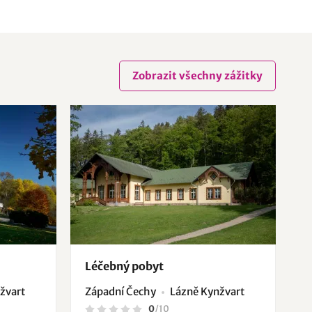
Zobrazit všechny zážitky
Léčebný pobyt
žvart
Západní Čechy
Lázně Kynžvart
0
/
10