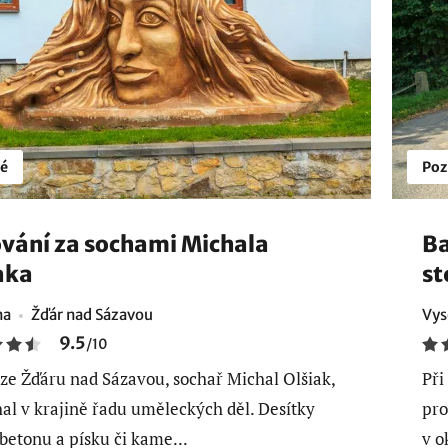
é
Poz
vání za sochami Michala
Ba
aka
st
na
Žďár nad Sázavou
Vys
9.5
/
10
ze Žďáru nad Sázavou, sochař Michal Olšiak,
Při
al v krajině řadu uměleckých děl. Desítky
pro
 betonu a písku či kame...
v o