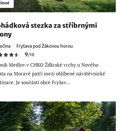
inné
hádková stezka za stříbrnými
ony
očina
Fryšava pod Žákovou horou
9
/
10
ník Medlov v CHKO Žďárské vrchy u Nového
ta na Moravě patří mezi oblíbené návštěvnické
tinace. Je součástí obce Fryšav...