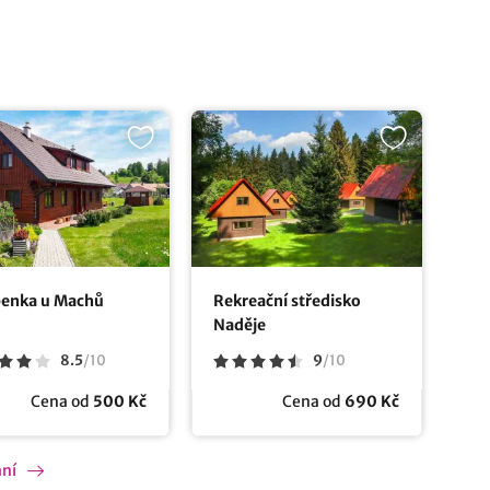
enka u Machů
Rekreační středisko
Naděje
8.5
/
10
9
/
10
Cena od
500 Kč
Cena od
690 Kč
ání