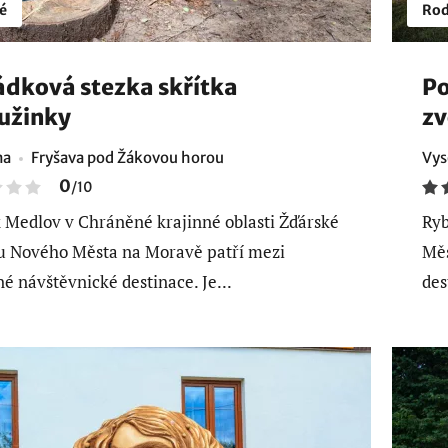
é
Rod
dková stezka skřítka
Po
užinky
zv
na
Fryšava pod Žákovou horou
Vys
0
/
10
 Medlov v Chráněné krajinné oblasti Žďárské
Ryb
u Nového Města na Moravě patří mezi
Měs
né návštěvnické destinace. Je...
des