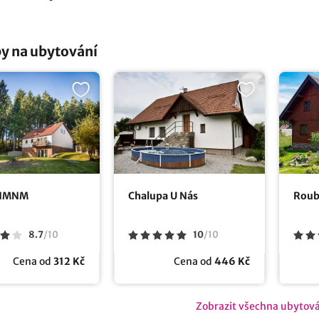
y na ubytování
 NMNM
Chalupa U Nás
Roub
8.7
/
10
10
/
10
Cena od
312 Kč
Cena od
446 Kč
Zobrazit všechna ubytov