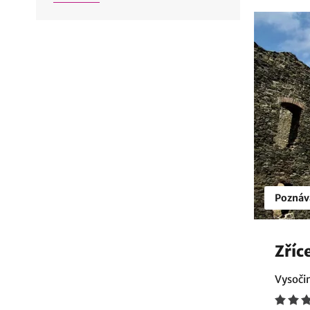
Poznáv
Zříc
Vysoči