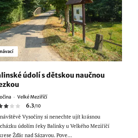
návací
linské údolí s dětskou naučnou
ezkou
očina
Velké Meziříčí
6.3
/
10
 návštěvě Vysočiny si nenechte ujít krásnou
cházku údolím řeky Balinky u Velkého Meziříčí
krese Žďár nad Sázavou. Pove...