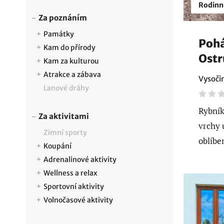
Rodinn
Za poznáním
Památky
Pohá
Kam do přírody
Ostr
Kam za kulturou
Atrakce a zábava
Vysoči
Lanové dráhy
Rybník
Za aktivitami
vrchy 
Zimní sporty
oblíbe
Koupání
Adrenalinové aktivity
Wellness a relax
Sportovní aktivity
Volnočasové aktivity