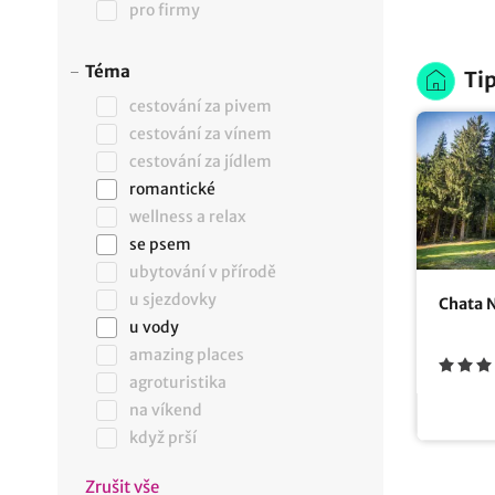
pro firmy
Téma
Tip
cestování za pivem
cestování za vínem
cestování za jídlem
romantické
wellness a relax
se psem
ubytování v přírodě
u sjezdovky
Chata
u vody
amazing places
agroturistika
na víkend
když prší
Zrušit vše