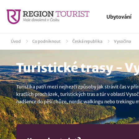
Ubytování
Úvod
Co podniknout
Česká republika
Vysočina
Turistické trasy - V
Turistika patří mezi nejhezčí způsoby jak strávit čas v př
kratších procházek, turistických tras a túr v oblasti Vyso
nadšence do pěší chůze, nordic walkingu nebo trekingu m
turistických stezek a vzhůru za poznáním.