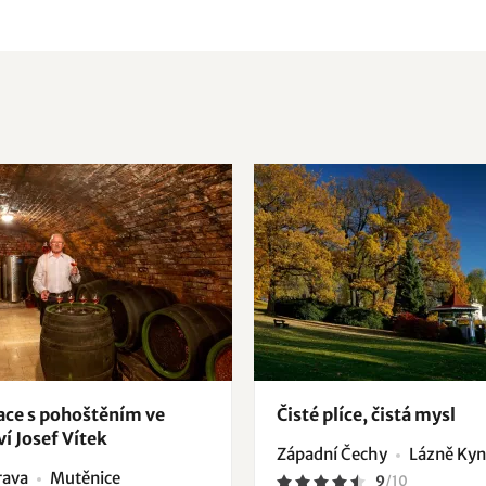
ce s pohoštěním ve
Čisté plíce, čistá mysl
ví Josef Vítek
Západní Čechy
Lázně Kyn
rava
Mutěnice
9
/
10