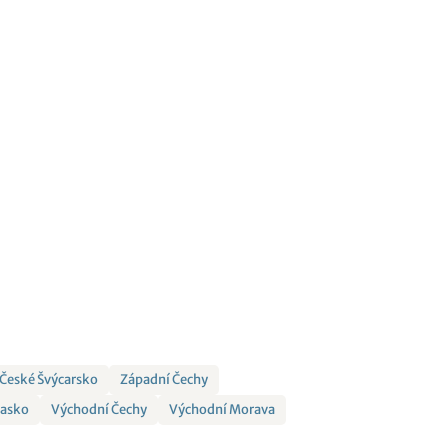
České Švýcarsko
Západní Čechy
Sasko
Východní Čechy
Východní Morava