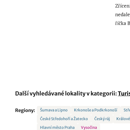
Zřícen
nedale
říčka 
Další vyhledávané lokality v kategorii:
Turi
Regiony:
Šumava a Lipno
Krkonoše a Podkrkonoší
Stř
České Středohoří a Žatecko
Český ráj
Králov
Hlavní město Praha
Vysočina