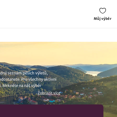
Můj výběr
hledný seznam pěších výletů,
nedostanete. Pro všechny aktivní
í. Mrkněte na náš výběr
Zobrazit více