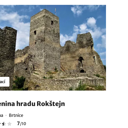
ací
enina hradu Rokštejn
na
Brtnice
7
/
10