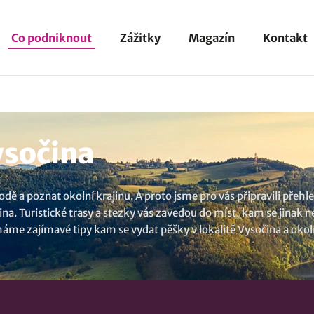
Co podniknout
Zážitky
Magazín
Kontakt
ysočina
írodě a poznat okolní krajinu. A proto jsme pro vás připravili pře
čina. Turistické trasy a stezky vás zavedou do míst, kam se jinak 
áme zajímavé tipy kam se vydat pěšky v lokalitě Vysočina a okol