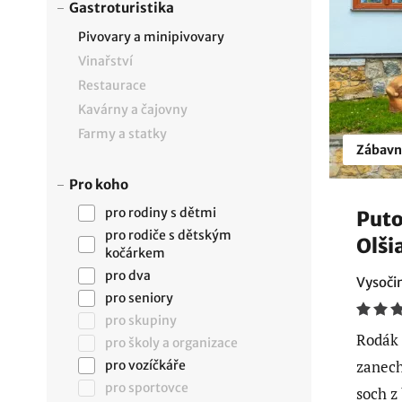
Gastroturistika
Pivovary a minipivovary
Vinařství
Restaurace
Kavárny a čajovny
Farmy a statky
Zábavn
Pro koho
pro rodiny s dětmi
Puto
pro rodiče s dětským
Olši
kočárkem
pro dva
Vysoči
pro seniory
pro skupiny
Rodák 
pro školy a organizace
zanech
pro vozíčkáře
pro sportovce
soch z