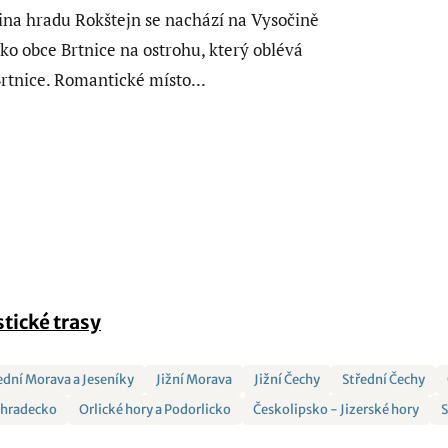
ina hradu Rokštejn se nachází na Vysočině
ko obce Brtnice na ostrohu, který oblévá
Brtnice. Romantické místo...
stické trasy
ední Morava a Jeseníky
Jižní Morava
Jižní Čechy
Střední Čechy
éhradecko
Orlické hory a Podorlicko
Českolipsko - Jizerské hory