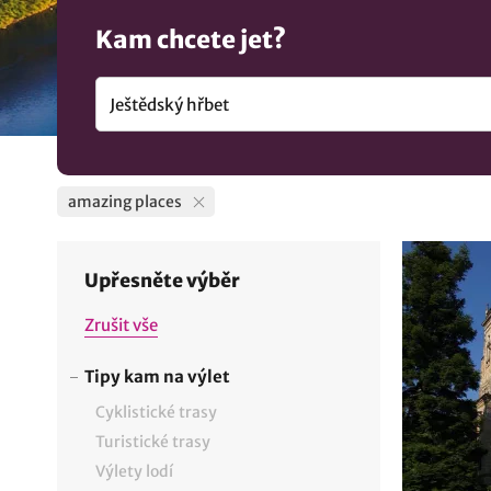
Kam chcete jet?
amazing places
Upřesněte výběr
Zrušit vše
Tipy kam na výlet
Cyklistické trasy
Turistické trasy
Výlety lodí