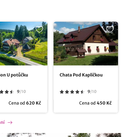
ion U potůčku
Chata Pod Kapličkou
9
/
10
9
/
10
Cena od
620 Kč
Cena od
450 Kč
ání