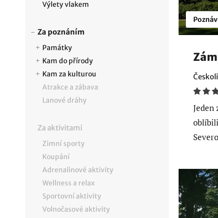
Výlety vlakem
Poznáv
Za poznáním
Památky
Zám
Kam do přírody
Kam za kulturou
Českoli
Atrakce a zábava
Lanové dráhy
Jeden 
oblíbi
Za aktivitami
Severo
Zimní sporty
Koupání
Adrenalinové aktivity
Wellness a relax
Sportovní aktivity
Volnočasové aktivity