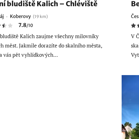
ní bludiště Kalich – Chléviště
Be
áj
Koberovy
Čes
(19 km)
7.8
/
10
 bludiště Kalich zaujme všechny milovníky
V Č
ch měst. Jakmile dorazíte do skalního města,
ska
a vás pět vyhlídkových...
Vyt