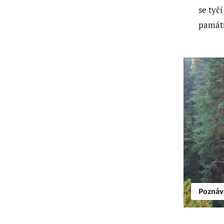
se tyč
památn
Poznáv