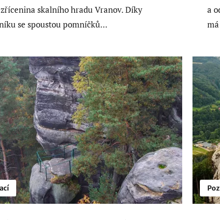
í zřícenina skalního hradu Vranov. Díky
a o
íku se spoustou pomníčků...
má 
ací
Poz