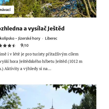
návací
zhledna a vysílač Ještěd
kolipsko - Jizerské hory
Liberec
9
/
10
imě i v létě je pro turisty přitažlivým cílem
vyšší hora Ještědského hřbetu Ještěd (1012 m
.) Aktivity a výhledy si na...