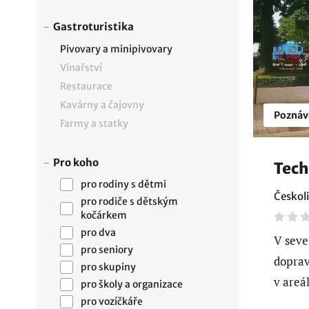
Gastroturistika
Pivovary a minipivovary
Vinařství
Restaurace
Kavárny a čajovny
Poznáv
Farmy a statky
Pro koho
Tech
pro rodiny s dětmi
Českoli
pro rodiče s dětským
kočárkem
pro dva
V seve
pro seniory
doprav
pro skupiny
v areá
pro školy a organizace
pro vozíčkáře