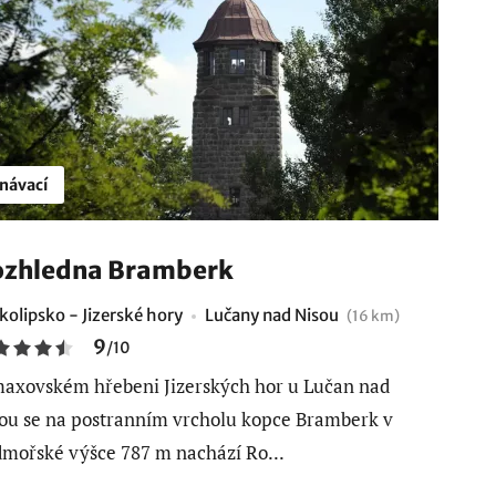
návací
zhledna Bramberk
kolipsko - Jizerské hory
Lučany nad Nisou
(16 km)
9
/
10
axovském hřebeni Jizerských hor u Lučan nad
ou se na postranním vrcholu kopce Bramberk v
mořské výšce 787 m nachází Ro...