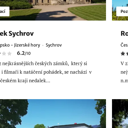
ací
Poz
ek Sychrov
Ro
psko - Jizerské hory
Sychrov
Čes
6.2
/
10
z nejkrásnějších českých zámků, který si
V z
li i filmaři k natáčení pohádek, se nachází v
nej
českém kraji nedalek...
n.m