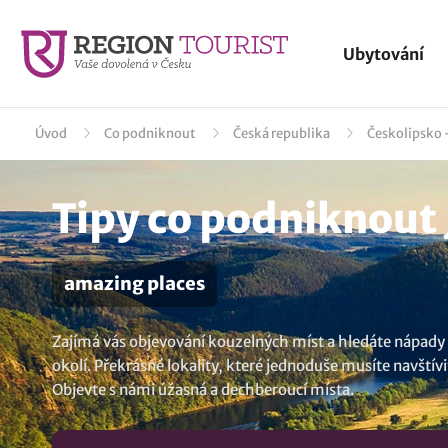
Ubytování
Úvod
Co podniknout
Česká republika
Českolipsko -
Tipy co podniknout
amazing places
Zajímá vás objevování kouzelných míst a hledáte nápady pr
okolí. Překrásné lokality, které jednoduše musíte navštívi
Objevte s námi úžasná a dechberoucí místa.