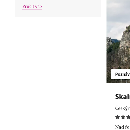
Zrušit vše
Poznáv
Skal
Český r
Nad ře