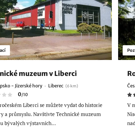
ací
Poz
nické muzeum v Liberci
Ro
psko - Jizerské hory
Liberec
Čes
(6 km)
0
/
10
ročeském Liberci se můžete vydat do historie
V m
y a průmyslu. Navštivte Technické muzeum
Nis
lu bývalých výstavních...
nad