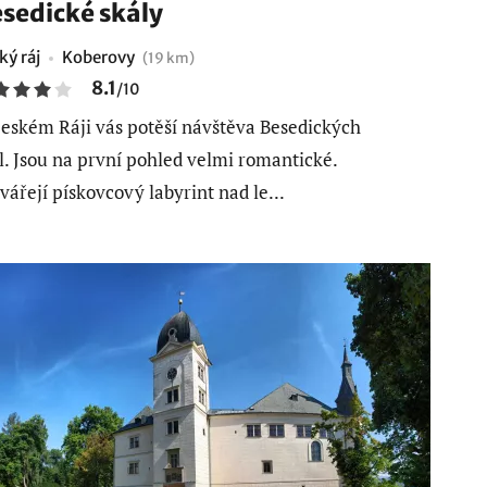
sedické skály
ký ráj
Koberovy
(19 km)
8.1
/
10
eském Ráji vás potěší návštěva Besedických
l. Jsou na první pohled velmi romantické.
vářejí pískovcový labyrint nad le...