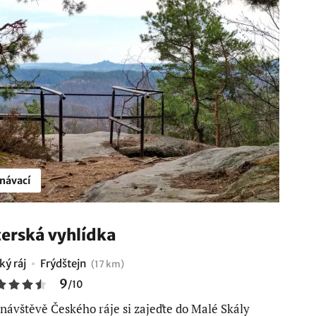
návací
zerská vyhlídka
ký ráj
Frýdštejn
(17 km)
9
/
10
 návštěvě Českého ráje si zajeďte do Malé Skály