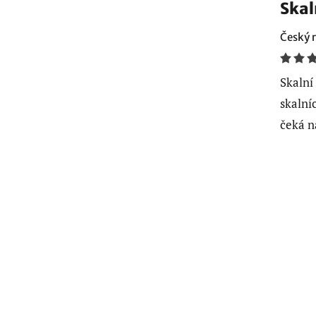
Skal
Český r
Skalní
skalní
čeká n