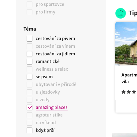
pro sportovce
pro firmy
Tip
Téma
cestování za pivem
cestování za vínem
cestování za jídlem
romantické
wellness a relax
Apartm
se psem
vila
ubytování v přírodě
u sjezdovky
u vody
amazing places
agroturistika
na víkend
když prší