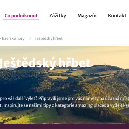
Co podniknout
Zážitky
Magazín
Kontakt
 Jizerské hory
Ještědský hřbet
 Ještědský hřbet
o váš další výlet? Připravili jsme pro vás náměty na úžasná místa
t. Inspirujte se našimi tipy z kategorie amazing places a vydejte s