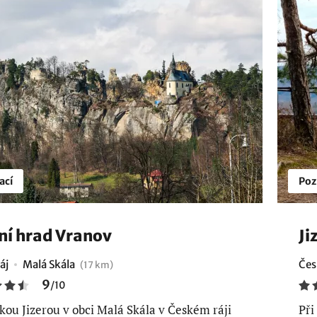
ací
Poz
ní hrad Vranov
Ji
áj
Malá Skála
Čes
(17 km)
9
/
10
kou Jizerou v obci Malá Skála v Českém ráji
Při