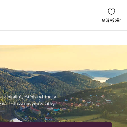
Můj výběr
 v lokalitě Ještědský hřbet a
e na cestu za novými zážitky.