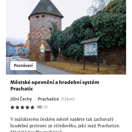
Poznávací
Městské opevnění a hradební systém
Prachatic
Jižní Čechy
Prachatice
(13 km)
10
/
10
V málokterém českém městě najdete tak zachovalý
hradební prstenec ze středověku, jaký mají Prachatice.
Městské hradby pocházejí...