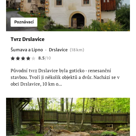
Poznávací
Tvrz Drslavice
Šumava a Lipno
Drslavice
(18 km)
8.5
/
10
Původní tvrz Drslavice byla goticko - renesanční
stavbou. Tvoří ji několik objektů a dvůr. Nachází se v
obci Drslavice, 10 km o...