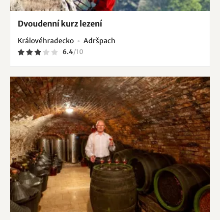
Dvoudenní kurz lezení
Královéhradecko
Adršpach
6.4
/
10