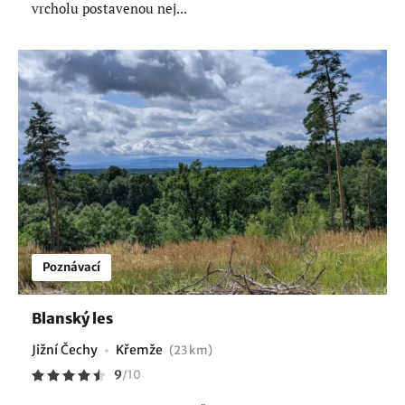
vrcholu postavenou nej...
Poznávací
Blanský les
Jižní Čechy
Křemže
(23 km)
9
/
10