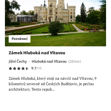
Poznávací
Zámek Hluboká nad Vltavou
Jižní Čechy
Hluboká nad Vltavou
(20 km)
9.7
/
10
Zámek Hluboká, který stojí na návrší nad Vltavou, 9
kilometrů severně od Českých Budějovic, je perlou
architektury. Tento repub...