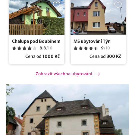
Chalupa pod Boubínem
MS ubytování Týn
8.8
/
10
9
/
10
Cena od
1000 Kč
Cena od
300 Kč
Zobrazit všechna ubytování