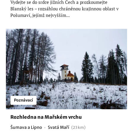
Vydejte se do srdce jižních Čech a prozkoumejte
Blanský les – rozsáhlou chráněnou krajinnou oblast v
Pošumaví, jejímž nejvyšším...
Poznávací
Rozhledna na Mařském vrchu
Šumava a Lipno
Svatá Maří
(23 km)