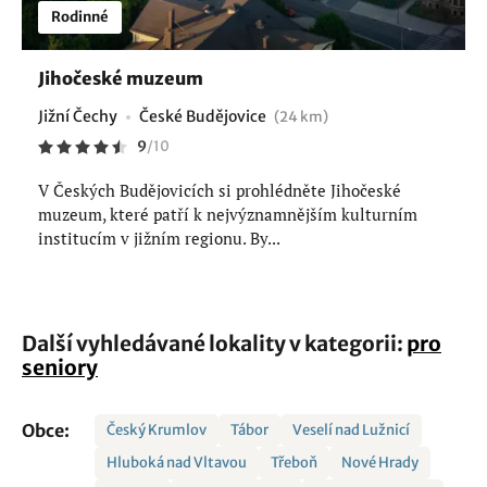
Rodinné
Jihočeské muzeum
Jižní Čechy
České Budějovice
(24 km)
9
/
10
V Českých Budějovicích si prohlédněte Jihočeské
muzeum, které patří k nejvýznamnějším kulturním
institucím v jižním regionu. By...
Další vyhledávané lokality v kategorii:
pro
seniory
Obce:
Český Krumlov
Tábor
Veselí nad Lužnicí
Hluboká nad Vltavou
Třeboň
Nové Hrady