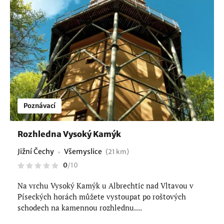
Poznávací
Rozhledna Vysoký Kamýk
Jižní Čechy
Všemyslice
(21 km)
0
/
10
Na vrchu Vysoký Kamýk u Albrechtic nad Vltavou v
Píseckých horách můžete vystoupat po roštových
schodech na kamennou rozhlednu....