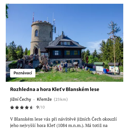
Poznávací
Rozhledna a hora Kleť v Blanském lese
Jižní Čechy
Křemže
(23 km)
9
/
10
V Blanském lese vás při návštěvě jižních Čech okouzlí
jeho nejvyšší hora Kleť (1084 m.n.m.). Má totiž na