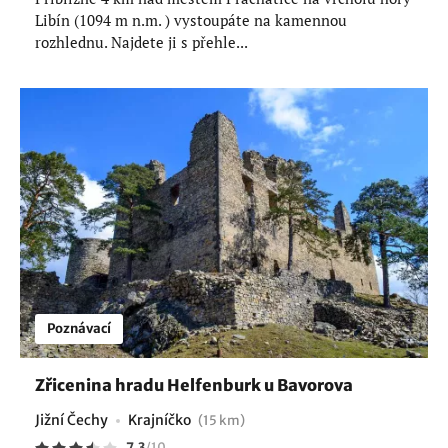
Libín (1094 m n.m. ) vystoupáte na kamennou
rozhlednu. Najdete ji s přehle...
Poznávací
Zřicenina hradu Helfenburk u Bavorova
Jižní Čechy
Krajníčko
(15 km)
7.3
/
10