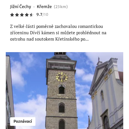
Jižní Čechy
Křemže
(23 km)
9.7
/
10
Z velké části poměrně zachovalou romantickou
zříceninu Dívčí kámen si můžete prohlédnout na
ostrohu nad soutokem Křetínského po...
Poznávací