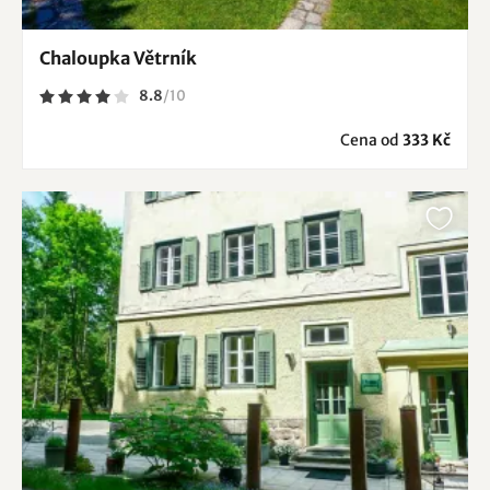
Chaloupka Větrník
8.8
/
10
Cena od
333 Kč