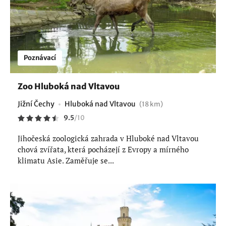
Poznávací
Zoo Hluboká nad Vltavou
Jižní Čechy
Hluboká nad Vltavou
(18 km)
9.5
/
10
Jihočeská zoologická zahrada v Hluboké nad Vltavou
chová zvířata, která pocházejí z Evropy a mírného
klimatu Asie. Zaměřuje se...