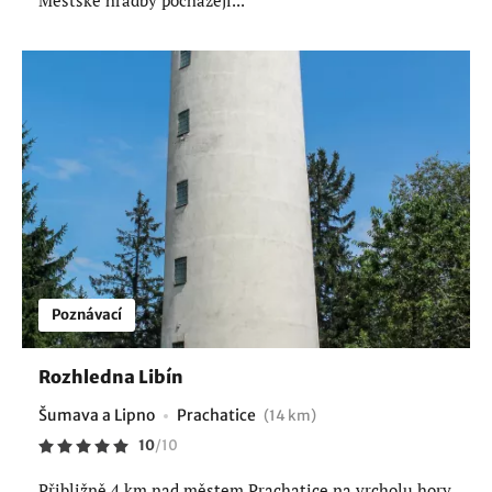
Poznávací
Rozhledna Libín
Šumava a Lipno
Prachatice
(14 km)
10
/
10
Přibližně 4 km nad městem Prachatice na vrcholu hory