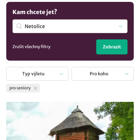
udržovat mentální i fyzickou aktivitu.
Kam chcete jet?
Zrušit všechny filtry
Zobrazit
Typ výletu
Pro koho
pro seniory