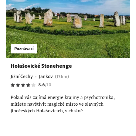
Poznávací
Holašovické Stonehenge
Jižní Čechy
Jankov
(13 km)
8.6
/
10
Pokud vás zajímá energie krajiny a psychotronika,
můžete navštívit magické místo ve slavných
jihočeských Holašovicích, v chráně...