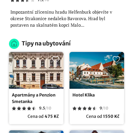
Impozantní zříceninu hradu Helfenburk objevíte v
okrese Strakonice nedaleko Bavorova. Hrad byl
postaven na skalnatém kopci Malo...
Tipy na ubytování
Apartmány a Penzion
Hotel Klika
Smetanka
9.5
/
10
9
/
10
Cena od
475 Kč
Cena od
1550 Kč