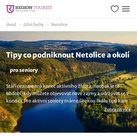
Úvod
Jižní Čechy
Netolice
Tipy co podniknout Netolice a okolí
pro seniory
Stáří neznamená konec aktivního života, naopak je to
období, kdy můžete objevovat nové zájmy a udržovat se v
kondici. Pro aktivní seniory máme širokou škálu tipů kam
vyrazit na výlet a jak si užít den naplno. Prohlédněte si
Zobrazit více
námi vybrané možnosti vhodné pro seniory v lokalitě
Netolice. Jste-li v důchodové věku a chcete zůstat fyzicky
aktivní, cestování vám pomůže rozšiřovat vaše obzory a