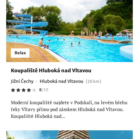
Relax
Koupaliště Hluboká nad Vltavou
Jižní Čechy
Hluboká nad Vltavou
(20 km)
8
/
10
Moderní koupaliště najdete v Podskalí, na levém břehu
řeky Vltavy přímo pod zámkem Hluboká nad Vltavou.
Koupaliště Hluboká nad...