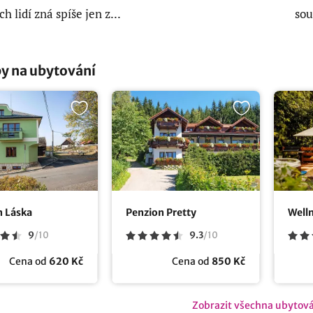
h lidí zná spíše jen z...
sou
y na ubytování
n Láska
Penzion Pretty
Well
9
/
10
9.3
/
10
Cena od
620 Kč
Cena od
850 Kč
Zobrazit všechna ubytov