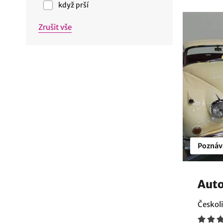
když prší
Zrušit vše
Poznáv
Aut
Českoli