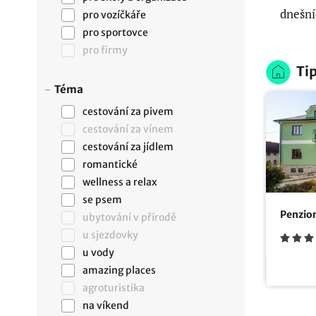
dnešníc
pro vozíčkáře
pro sportovce
pro firmy
Tip
Téma
cestování za pivem
cestování za vínem
cestování za jídlem
romantické
wellness a relax
se psem
Penzio
ubytování v přírodě
u sjezdovky
u vody
amazing places
agroturistika
na víkend