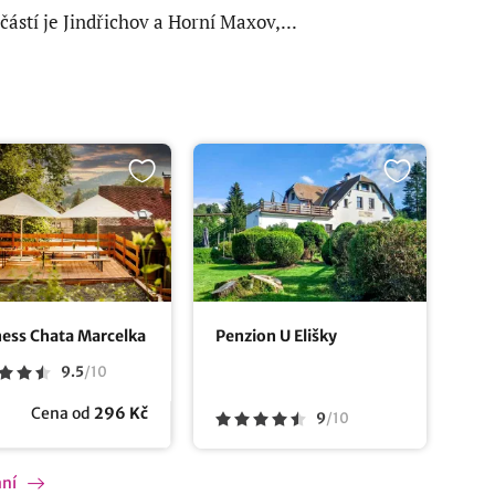
částí je Jindřichov a Horní Maxov,...
ness Chata Marcelka
Penzion U Elišky
9.5
/
10
Cena od
296 Kč
9
/
10
ání