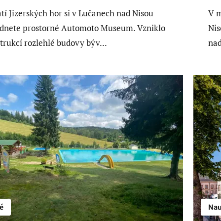
tí Jizerských hor si v Lučanech nad Nisou
V m
dnete prostorné Automoto Museum. Vzniklo
Nis
trukcí rozlehlé budovy býv...
nad
é
Nau