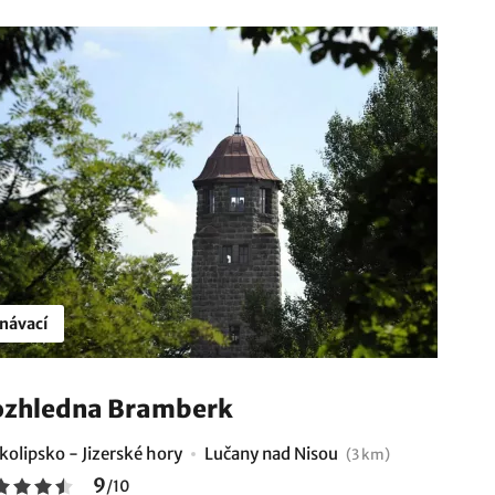
návací
zhledna Bramberk
kolipsko - Jizerské hory
Lučany nad Nisou
(3 km)
9
/
10