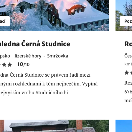
ací
Poz
ledna Černá Studnice
Ro
psko - Jizerské hory
Smržovka
Čes
10
km)
/
10
dna Černá Studnice se právem řadí mezi
Roz
nými rozhlednami k těm nejhezčím. Vypíná
676
nejvyšším vrchu Studničního hř...
mob