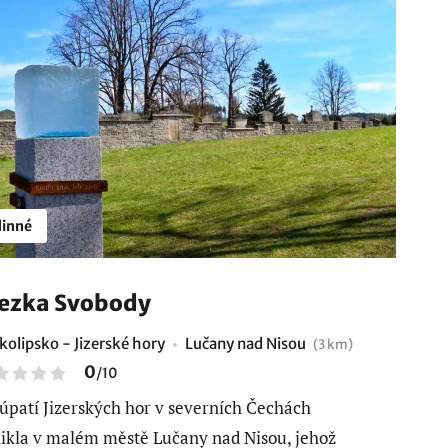
inné
ezka Svobody
kolipsko - Jizerské hory
Lučany nad Nisou
(3 km)
0
/
10
úpatí Jizerských hor v severních Čechách
ikla v malém městě Lučany nad Nisou, jehož