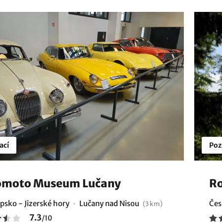
ací
Poz
omoto Museum Lučany
Ro
psko - Jizerské hory
Lučany nad Nisou
Čes
(3 km)
7.3
/
10