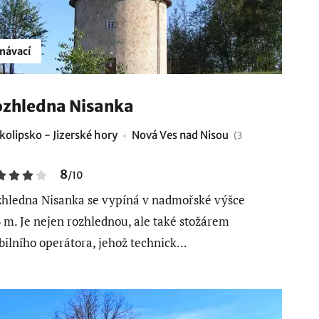
návací
zhledna Nisanka
kolipsko - Jizerské hory
Nová Ves nad Nisou
(3
8
/
10
hledna Nisanka se vypíná v nadmořské výšce
 m. Je nejen rozhlednou, ale také stožárem
ilního operátora, jehož technick...