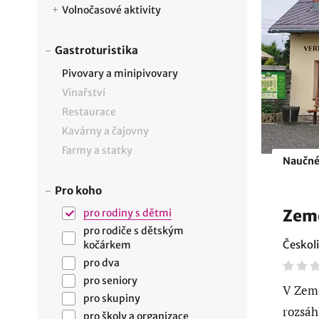
Volnočasové aktivity
Gastroturistika
Pivovary a minipivovary
Vinařství
Restaurace
Kavárny a čajovny
Farmy a statky
Naučn
Pro koho
Zem
pro rodiny s dětmi
pro rodiče s dětským
Českoli
kočárkem
pro dva
pro seniory
V Země
pro skupiny
rozsáh
pro školy a organizace