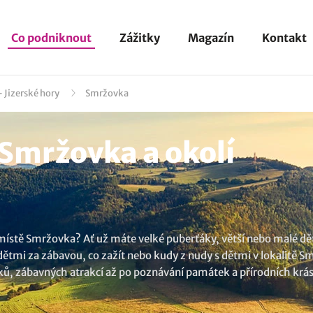
Co podniknout
Zážitky
Magazín
Kontakt
 Jizerské hory
Smržovka
 Smržovka a okolí
v místě Smržovka? Ať už máte velké puberťáky, větší nebo malé děti
 dětmi za zábavou, co zažít nebo kudy z nudy s dětmi v lokalitě
ů, zábavných atrakcí až po poznávání památek a přírodních krás. 
dle představ celé vaší rodiny. U nás si vybere každá rodina s dětmi