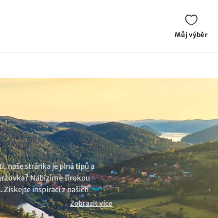
Můj výběr
, naše stránka je plná tipů a
 Smržovka? Nabízíme širokou
Získejte inspiraci z našich
.
Zobrazit více