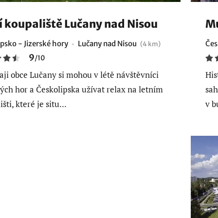
í koupaliště Lučany nad Nisou
Mu
psko - Jizerské hory
Lučany nad Nisou
Čes
(4 km)
9
/
10
aji obce Lučany si mohou v létě návštěvníci
His
kých hor a Českolipska užívat relax na letním
sah
šti, které je situ...
v b