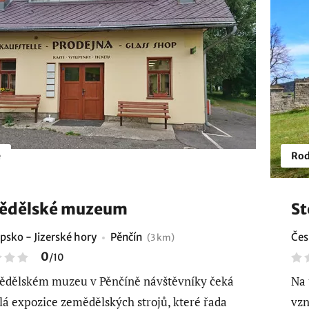
é
Rod
ědělské muzeum
St
psko - Jizerské hory
Pěnčín
Čes
(3 km)
0
/
10
dělském muzeu v Pěnčíně návštěvníky čeká
Na 
lá expozice zemědělských strojů, které řada
vzn