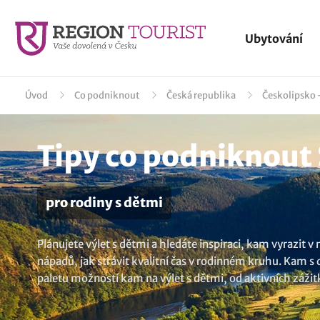
Ubytování
Úvod
Co podniknout
Česká republika
Českolipsko -
Tipy co podniknout
pro rodiny s dětmi
Plánujete výlet s dětmi a hledáte inspiraci, kam vyrazit 
nápadů, jak strávit kvalitní čas v rodinném kruhu. Kam s
paletu možností kam na výlet s dětmi, od aktivních zážitk
doporučení a ujistěte se, že váš další výlet bude přesně po