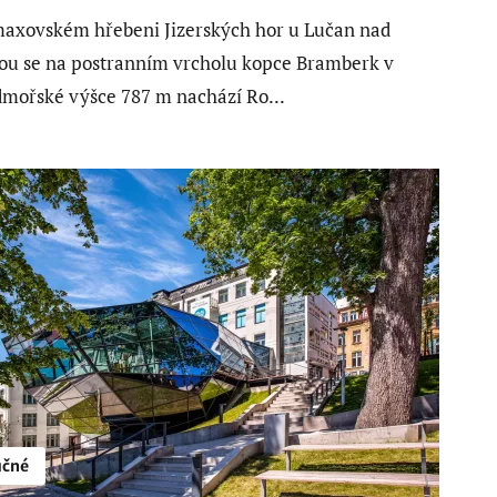
axovském hřebeni Jizerských hor u Lučan nad
ou se na postranním vrcholu kopce Bramberk v
mořské výšce 787 m nachází Ro...
čné