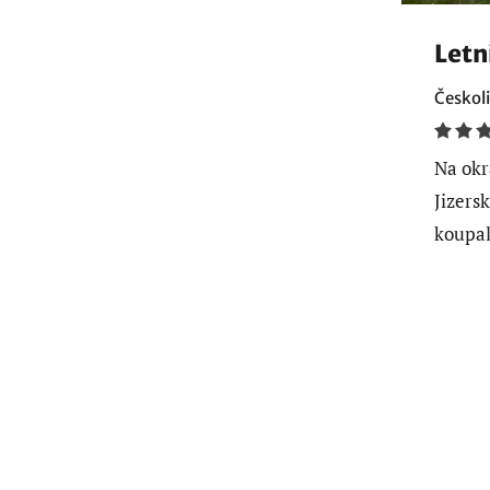
Letn
Českoli
Na okr
Jizers
koupali