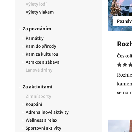
Výlety lodí
Výlety vlakem
Poznáv
Za poznáním
Památky
Rozh
Kam do přírody
Kam za kulturou
Českoli
Atrakce a zábava
Lanové dráhy
Rozhle
kamen
Za aktivitami
se na 
Zimní sporty
Koupání
Adrenalinové aktivity
Wellness a relax
Sportovní aktivity