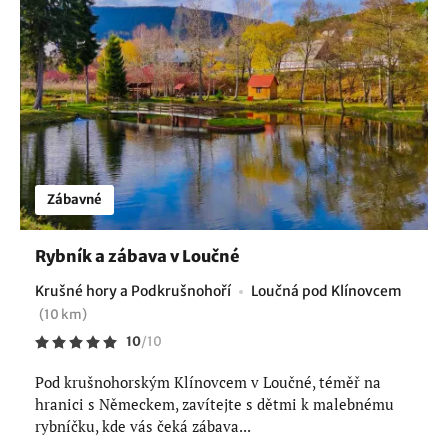
Zábavné
Rybník a zábava v Loučné
Krušné hory a Podkrušnohoří
Loučná pod Klínovcem
(10 km)
10
/
10
Pod krušnohorským Klínovcem v Loučné, téměř na
hranici s Německem, zavítejte s dětmi k malebnému
rybníčku, kde vás čeká zábava...