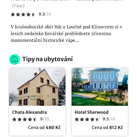
(7 km)
9.3
/
10
V krušnohorské obci Háj u Loučné pod Klínovcem si v
lesích nedaleko Kovářské prohlédnete zříceninu
monumentální historické vápe...
Tipy na ubytování
Chata Alexandra
Hotel Sherwood
9
/
10
9.5
/
10
Cena od
480 Kč
Cena od
812 Kč