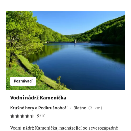
Poznávací
Vodní nádrž Kamenička
Krušné hory a Podkrušnohoří
Blatno
(21 km)
9
/
10
Vodní nádrž Kamenička, nacházející se severozápadně