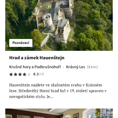
Poznávací
Hrad a zámek Hauenštejn
Krušné hory a Podkrušnohoří
Krásný Les
(8 km)
8.3
/
10
Hauenštejn najdete ve skalnatém svahu v Krásném
lese. Středověký Horní hrad byl v 19. století upraven v
novogotickém stylu. Je...