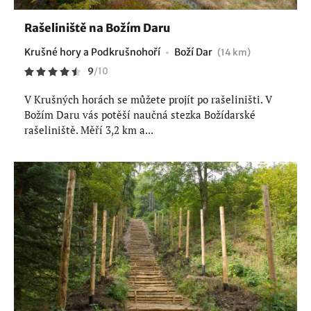
Rašeliniště na Božím Daru
Krušné hory a Podkrušnohoří
Boží Dar
(14 km)
9
/
10
V Krušných horách se můžete projít po rašeliništi. V
Božím Daru vás potěší naučná stezka Božídarské
rašeliniště. Měří 3,2 km a...