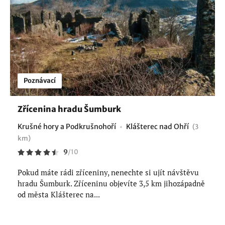
Poznávací
Zřícenina hradu Šumburk
Krušné hory a Podkrušnohoří
Klášterec nad Ohří
(3
km)
9
/
10
Pokud máte rádi zříceniny, nenechte si ujít návštěvu
hradu Šumburk. Zříceninu objevíte 3,5 km jihozápadně
od města Klášterec na...