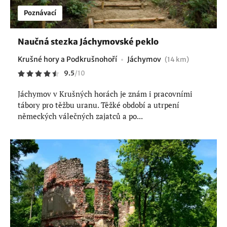
Poznávací
Naučná stezka Jáchymovské peklo
Krušné hory a Podkrušnohoří
Jáchymov
(14 km)
9.5
/
10
Jáchymov v Krušných horách je znám i pracovními
tábory pro těžbu uranu. Těžké období a utrpení
německých válečných zajatců a po...