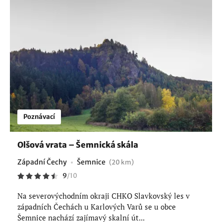
Poznávací
Olšová vrata – Šemnická skála
Západní Čechy
Šemnice
(20 km)
9
/
10
Na severovýchodním okraji CHKO Slavkovský les v
západních Čechách u Karlových Varů se u obce
Šemnice nachází zajímavý skalní út...