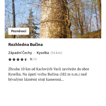
Poznávací
Rozhledna Bučina
Západní Čechy
Kyselka
(16 km)
9
/
10
Zhruba 10 km od Karlových Varů zavítejte do obce
Kyselka. Na úpatí vrchu Bučina (582 m n.m.) nad
bývalými lázněmi stojí kamenná...