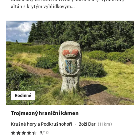
altán s krytým vyhlídkovým...
Rodinné
Trojmezný hraniční kámen
Krušné hory a Podkrušnohoří
Boží Dar
(11 km)
9
/
10