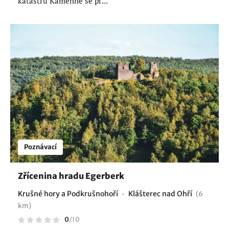
katastru Kamenné se př...
Poznávací
Zřícenina hradu Egerberk
Krušné hory a Podkrušnohoří
Klášterec nad Ohří
(6
km)
0
/
10