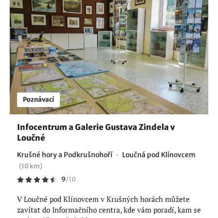
Poznávací
Infocentrum a Galerie Gustava Zindela v
Loučné
Krušné hory a Podkrušnohoří
Loučná pod Klínovcem
(10 km)
9
/
10
V Loučné pod Klínovcem v Krušných horách můžete
zavítat do Informačního centra, kde vám poradí, kam se