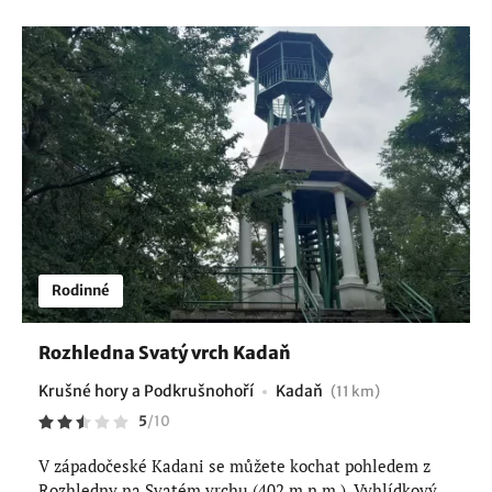
Rodinné
Rozhledna Svatý vrch Kadaň
Krušné hory a Podkrušnohoří
Kadaň
(11 km)
5
/
10
V západočeské Kadani se můžete kochat pohledem z
Rozhledny na Svatém vrchu (402 m n.m.). Vyhlídkový