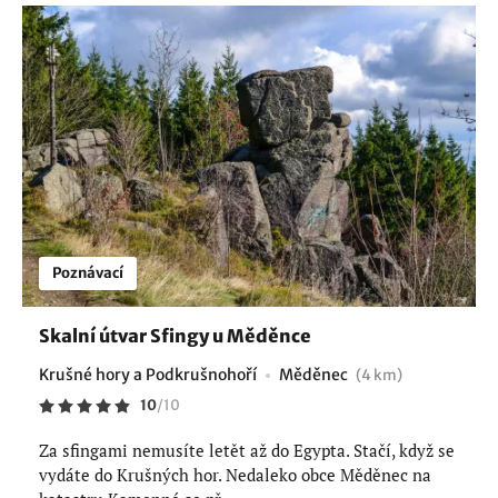
Poznávací
Skalní útvar Sfingy u Měděnce
Krušné hory a Podkrušnohoří
Měděnec
(4 km)
10
/
10
Za sfingami nemusíte letět až do Egypta. Stačí, když se
vydáte do Krušných hor. Nedaleko obce Měděnec na