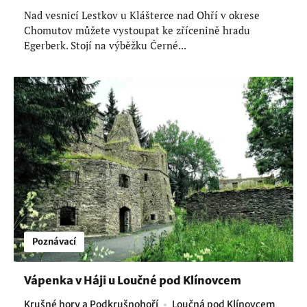
Nad vesnicí Lestkov u Klášterce nad Ohří v okrese
Chomutov můžete vystoupat ke zřícenině hradu
Egerberk. Stojí na výběžku Černé...
Poznávací
Vápenka v Háji u Loučné pod Klínovcem
Krušné hory a Podkrušnohoří
Loučná pod Klínovcem