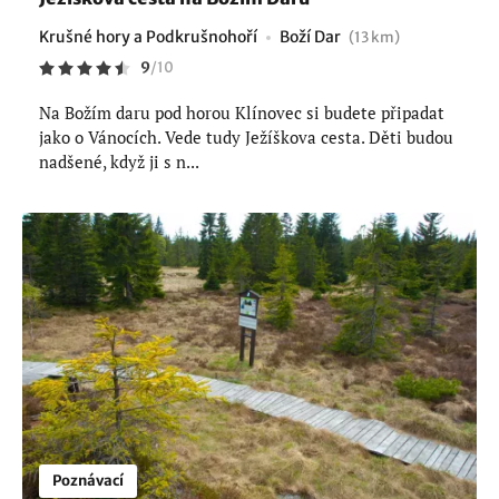
Krušné hory a Podkrušnohoří
Boží Dar
(13 km)
9
/
10
Na Božím daru pod horou Klínovec si budete připadat
jako o Vánocích. Vede tudy Ježíškova cesta. Děti budou
nadšené, když ji s n...
Poznávací