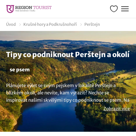
Úvod
Krušné hory a Podkrušnohoří
Perštejn
Tipy co podniknout Perštejn a okolí
se psem
Plánujete výlet se svým pejskem v lokalitě Perštejn a
blízkém okolí, ale nevíte, kam vyrazit? Nechte se
inspirovat našimi skvělými tipy co podniknout se psem. Na
místa, kam můžete vyrazit i se svým čtyřnohým
Zobrazit více
kamarádem. Najdete zde mnoho nápadů na zajímavá
místa, kde bude spokojený i váš pes. A ačkoliv co dělat
nebo co navštívit je jen na vás, jedno víme jistě - s naší