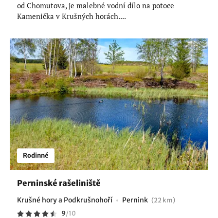
od Chomutova, je malebné vodní dílo na potoce
Kamenička v Krušných horách....
Rodinné
Perninské rašeliniště
Krušné hory a Podkrušnohoří
Pernink
(22 km)
9
/
10