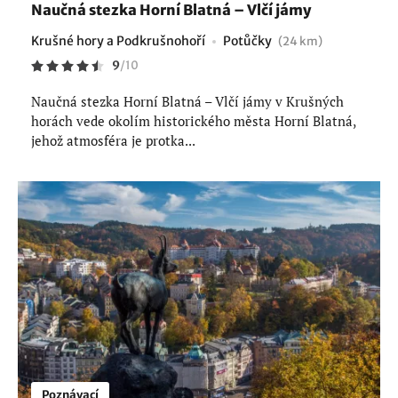
Naučná stezka Horní Blatná – Vlčí jámy
Krušné hory a Podkrušnohoří
Potůčky
(24 km)
9
/
10
Naučná stezka Horní Blatná – Vlčí jámy v Krušných
horách vede okolím historického města Horní Blatná,
jehož atmosféra je protka...
Poznávací