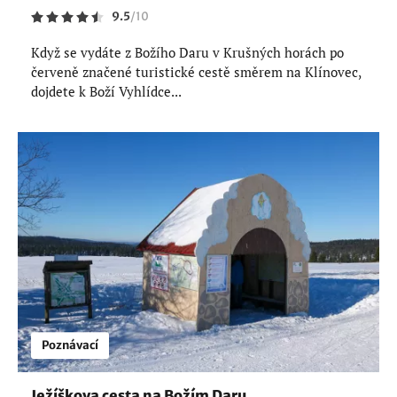
9.5
/
10
Když se vydáte z Božího Daru v Krušných horách po
červeně značené turistické cestě směrem na Klínovec,
dojdete k Boží Vyhlídce...
Poznávací
Ježíškova cesta na Božím Daru