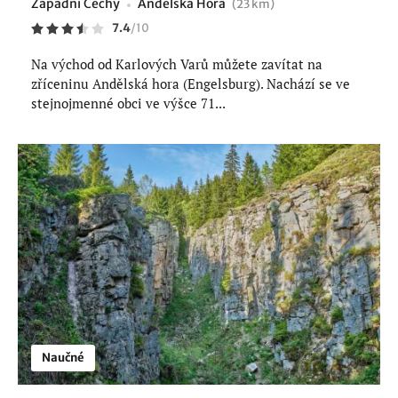
Západní Čechy
Andělská Hora
(23 km)
7.4
/
10
Na východ od Karlových Varů můžete zavítat na
zříceninu Andělská hora (Engelsburg). Nachází se ve
stejnojmenné obci ve výšce 71...
Naučné