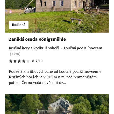
Rodinné
Zaniklá osada Königsmühle
Krušné hory a Podkrušnohoří
Loučná pod Klínovcem
(7 km)
8.7
/
10
Pouze 2 km jihovýchodně od Loučné pod Klínovcem v
Krušných horách je v 915 m n.m. pod prameništěm
potoka Černá voda nevšední úz...