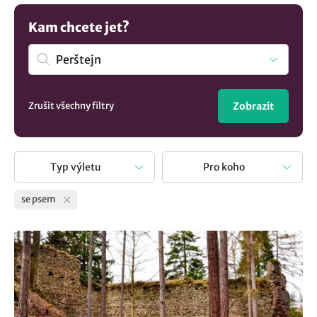
inspirací na aktivity s domácím mazlíčkem vás čeká
společné dobrodružství, na které budete všichni dlouho
Kam chcete jet?
vzpomínat.
Zrušit všechny filtry
Zobrazit
Typ výletu
Pro koho
se psem