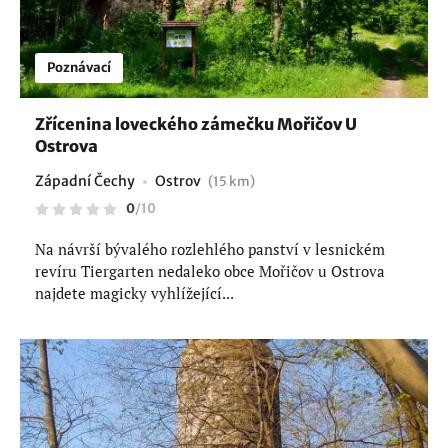
Poznávací
Zřícenina loveckého zámečku Mořičov U
Ostrova
Západní Čechy
Ostrov
(15 km)
0
/
10
Na návrší bývalého rozlehlého panství v lesnickém
revíru Tiergarten nedaleko obce Mořičov u Ostrova
najdete magicky vyhlížející...