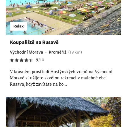
Relax
Koupaliště na Rusavě
Východní Morava
Kroměříž
(19 km)
9
/
10
V krásném prostředí Hostýnských vrchů na Východní
Moravě si užijete skvělou rekreaci v malebné obci
Rusava, když zavítáte na ko...