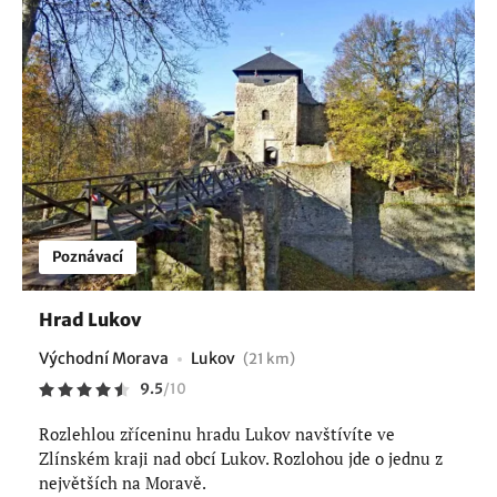
Poznávací
Hrad Lukov
Východní Morava
Lukov
(21 km)
9.5
/
10
Rozlehlou zříceninu hradu Lukov navštívíte ve
Zlínském kraji nad obcí Lukov. Rozlohou jde o jednu z
největších na Moravě.