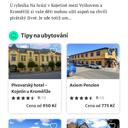
U rybníka Na hrázi v Kojetíně mezi Vyškovem a
Kroměříží si vaše děti mohou užít aspoň na chvíli
pirátský život. Je zde totiž um...
Tipy na ubytování
Pivovarský hotel -
Axiom Penzion
Kojetín u Kroměříže
9
/
10
9
/
10
Cena od
950 Kč
Cena od
775 Kč