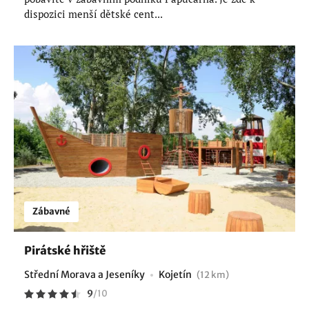
dispozici menší dětské cent...
Zábavné
Pirátské hřiště
Střední Morava a Jeseníky
Kojetín
(12 km)
9
/
10