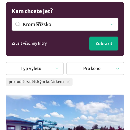
prozkoumejte společně s vaším nejmenším členem rodiny
nádherný svět! U nás získáte tipy kam vyrazit s dětským
Kam chcete jet?
kočárkem. A pokud to nepůjde, zkuste vzít dětskou
krosničku.
Zrušit všechny filtry
Zobrazit
Typ výletu
Pro koho
pro rodiče s dětským kočárkem