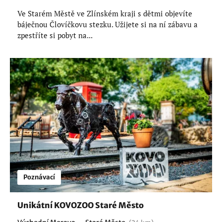
Ve Starém Městě ve Zlínském kraji s dětmi objevíte
báječnou Človíčkovu stezku. Užijete si na ní zábavu a
zpestříte si pobyt na...
Poznávací
Unikátní KOVOZOO Staré Město