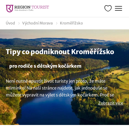
Úvod
Východní Morava
Kroměřížsko
Tipy co podniknout Kroměřížsko
pro rodiče s dětským kočárkem
Není nutné opustit život turisty jen proto, že máte
miminko! Na naší stránce najdete, jak jednoduše se
můžete vypravit na výlet s dětským kočárkem. Proč se
omezovat, když můžete spolu s vaším malým děťátkem
Zobrazit více
objevovat nová místa? Máme připravený bohatý výběr
aktivit v lokalitě Kroměřížsko, které jsou ideální pro rodiny
s miminky a batolaty v dětském kočárku. Pojďte s námi a