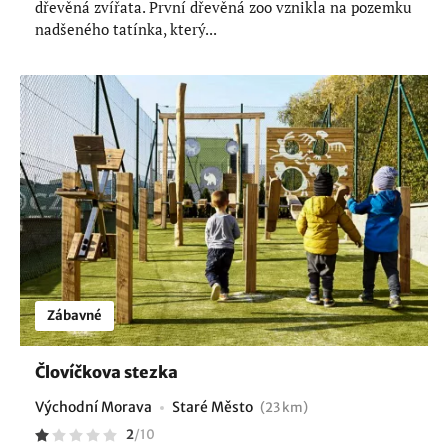
dřevěná zvířata. První dřevěná zoo vznikla na pozemku
nadšeného tatínka, který...
Zábavné
Človíčkova stezka
Východní Morava
Staré Město
(23 km)
2
/
10