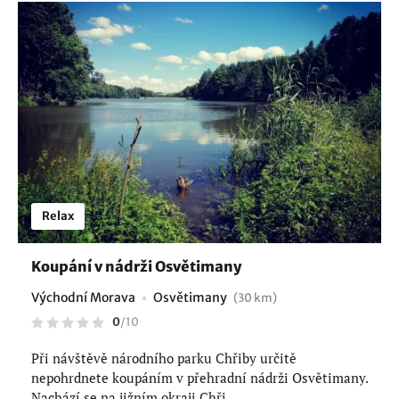
Relax
Koupání v nádrži Osvětimany
Východní Morava
Osvětimany
(30 km)
0
/
10
Při návštěvě národního parku Chřiby určitě
nepohrdnete koupáním v přehradní nádrži Osvětimany.
Nachází se na jižním okraji Chři...