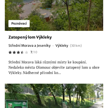
Poznávací
Zatopený lom Výkleky
Střední Morava a Jeseníky
Výkleky
(30 km)
7
/
10
Střední Morava láká různými místy ke koupání.
Nedaleko města Olomouc objevíte zatopený lom u obce
Výkleky. Nádherné přírodní ko...