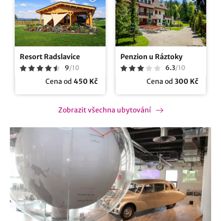
Resort Radslavice
Penzion u Ráztoky
9
/
10
6.3
/
10
Cena od
450 Kč
Cena od
300 Kč
Zobrazit všechna ubytování