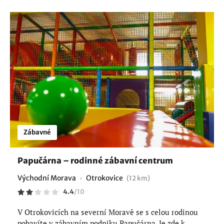
Zábavné
Papučárna – rodinné zábavní centrum
Východní Morava
Otrokovice
(12 km)
4.4
/
10
V Otrokovicích na severní Moravě se s celou rodinou
pobavíte v zábavním podniku Papučárna. Je zde k