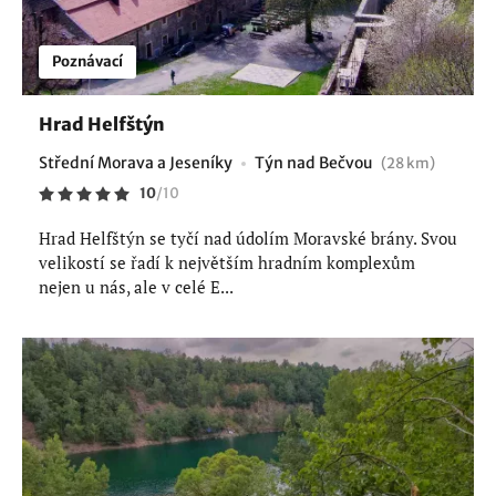
Poznávací
Hrad Helfštýn
Střední Morava a Jeseníky
Týn nad Bečvou
(28 km)
10
/
10
Hrad Helfštýn se tyčí nad údolím Moravské brány. Svou
velikostí se řadí k největším hradním komplexům
nejen u nás, ale v celé E...