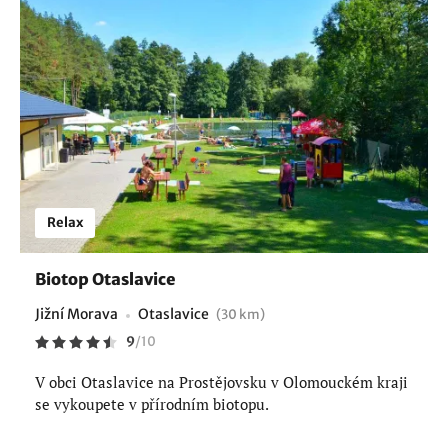
Relax
Biotop Otaslavice
Jižní Morava
Otaslavice
(30 km)
9
/
10
V obci Otaslavice na Prostějovsku v Olomouckém kraji
se vykoupete v přírodním biotopu.