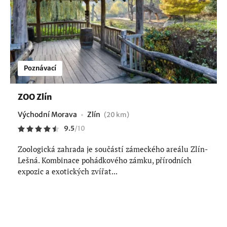
Poznávací
ZOO Zlín
Východní Morava
Zlín
(20 km)
9.5
/
10
Zoologická zahrada je součástí zámeckého areálu Zlín-
Lešná. Kombinace pohádkového zámku, přírodních
expozic a exotických zvířat...