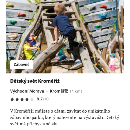
Zábavné
Dětský svět Kroměříž
Východní Morava
Kroměříž
(4 km)
8.7
/
10
V Kroměříži můžete s dětmi zavítat do unikátního
zábavního parku, který nalezente na výstavišti. Dětský
svět má přichystané akt...