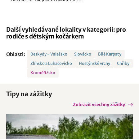
Další vyhledávané lokality v kategorii:
pro
rodiče s dětským kočárkem
Oblasti:
Beskydy - Valašsko
Slovácko
Bílé Karpaty
Zlínsko a Luhačovicko
Hostýnské vrchy
Chřiby
Kroměřížsko
Tipy na zážitky
Zobrazit všechny zážitky