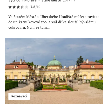
Východní Morava
Staré Město
(24 km)
7.8
/
10
Ve Starém Městě u Uherského Hradiště můžete zavítat
do unikátní kovové zoo. Areál dříve sloužil bývalému
cukrovaru. Nyní se tam...
Poznávací