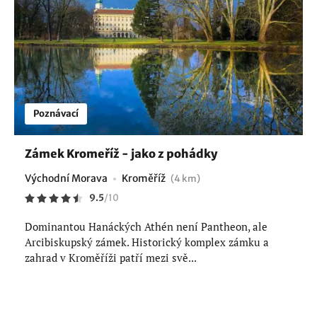
Poznávací
Zámek Kromeříž - jako z pohádky
Východní Morava
Kroměříž
(4 km)
9.5
/
10
Dominantou Hanáckých Athén není Pantheon, ale
Arcibiskupský zámek. Historický komplex zámku a
zahrad v Kroměříži patří mezi svě...