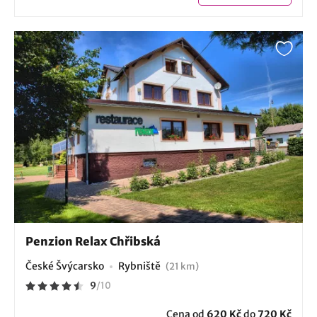
Penzion Relax Chřibská
České Švýcarsko
Rybniště
(21 km)
9
/
10
Cena od
620 Kč
do
720 Kč