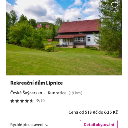
Rekreační dům Lipnice
České Švýcarsko
Kunratice
(19 km)
9
/
10
Cena od
513 Kč
do
625 Kč
Rychlé
představení
Detail
ubytování