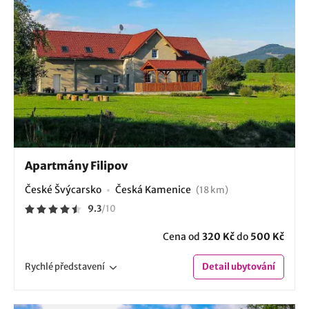
Apartmány Filipov
České Švýcarsko
Česká Kamenice
(18 km)
9.3
/
10
Cena od
320 Kč
do
500 Kč
Rychlé
představení
Detail
ubytování