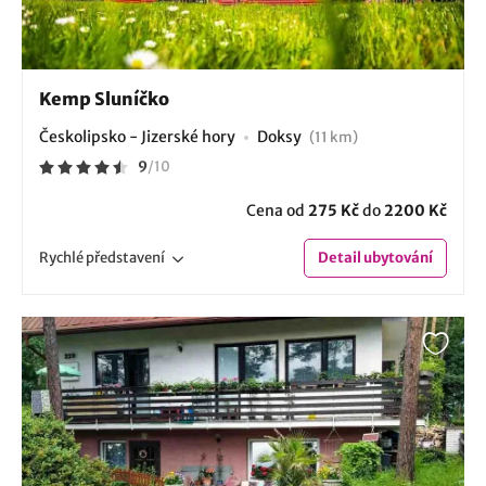
Kemp Sluníčko
Českolipsko - Jizerské hory
Doksy
(11 km)
9
/
10
Cena od
275 Kč
do
2200 Kč
Rychlé
představení
Detail
ubytování