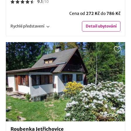
9.1
/
10
Cena od
272 Kč
do
786 Kč
Rychlé
představení
Detail
ubytování
Roubenka Jetřichovice