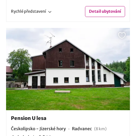
Rychlé
představení
Detail
ubytování
Pension U lesa
Českolipsko - Jizerské hory
Radvanec
(8 km)