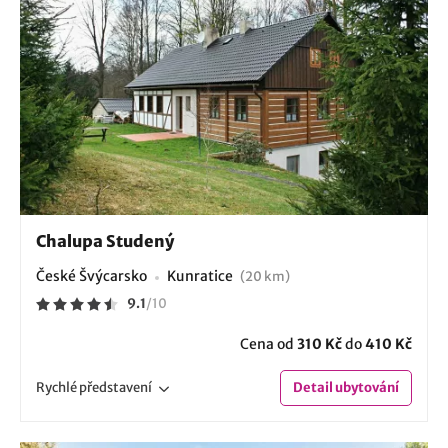
Chalupa Studený
České Švýcarsko
Kunratice
(20 km)
9.1
/
10
Cena od
310 Kč
do
410 Kč
Rychlé
představení
Detail
ubytování