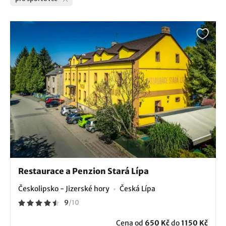
Restaurace a Penzion Stará Lípa
Českolipsko - Jizerské hory
Česká Lípa
9
/
10
Cena od
650 Kč
do
1150 Kč