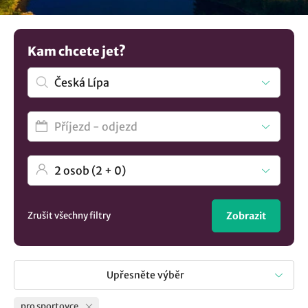
Vše záleží jen na vašich požadavcích, kterým umíme
vyhovět. Máte jinou představu? Podívejte se na více tipů na
ubytování v lokalitě Česká Lípa
..
Kam chcete jet?
Zrušit všechny filtry
Zobrazit
Upřesněte výběr
pro sportovce