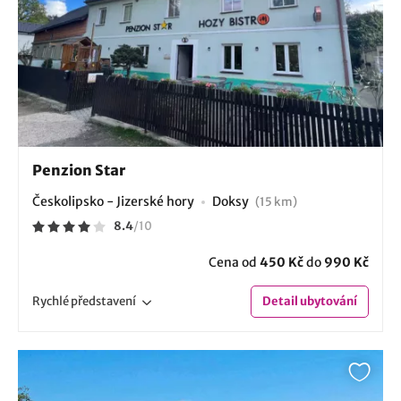
Penzion Star
Českolipsko - Jizerské hory
Doksy
(15 km)
8.4
/
10
Cena od
450 Kč
do
990 Kč
Rychlé
představení
Detail
ubytování