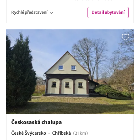
Rychlé
představení
Detail
ubytování
Českosaská chalupa
České Švýcarsko
Chřibská
(21 km)