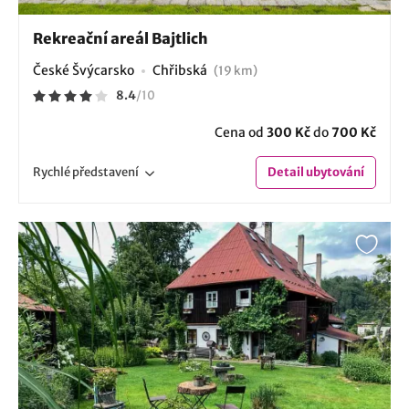
Rekreační areál Bajtlich
České Švýcarsko
Chřibská
(19 km)
8.4
/
10
Cena od
300 Kč
do
700 Kč
Rychlé
představení
Detail
ubytování