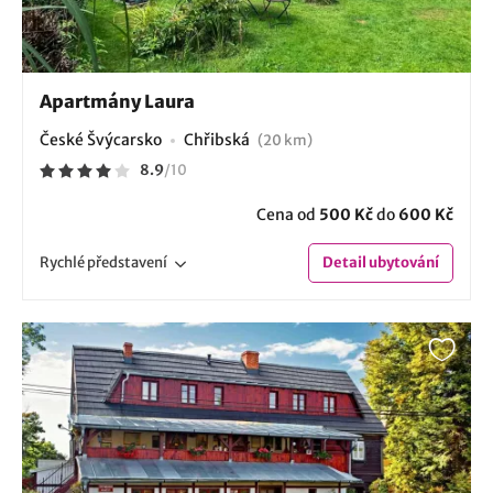
Apartmány Laura
České Švýcarsko
Chřibská
(20 km)
8.9
/
10
Cena od
500 Kč
do
600 Kč
Rychlé
představení
Detail
ubytování