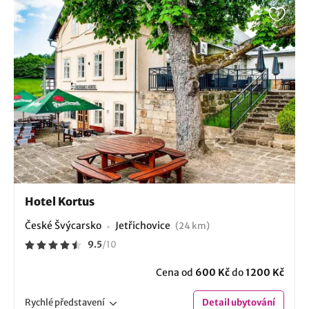
Hotel Kortus
České Švýcarsko
Jetřichovice
(24 km)
9.5
/
10
Cena od
600 Kč
do
1200 Kč
Rychlé
představení
Detail
ubytování