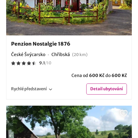
Penzion Nostalgie 1876
České Švýcarsko
Chřibská
(20 km)
9.1
/
10
Cena od
600 Kč
do
600 Kč
Rychlé
představení
Detail
ubytování