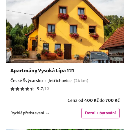
Apartmány Vysoká Lípa 121
České Švýcarsko
Jetřichovice
(24 km)
9.7
/
10
Cena od
400 Kč
do
700 Kč
Rychlé
představení
Detail
ubytování