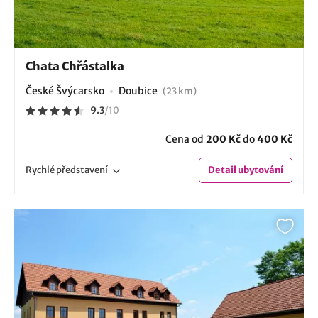
Chata Chřástalka
České Švýcarsko
Doubice
(23 km)
9.3
/
10
Cena od
200 Kč
do
400 Kč
Rychlé
představení
Detail
ubytování