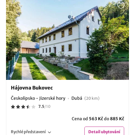
Hájovna Bukovec
Českolipsko - Jizerské hory
Dubá
(20 km)
7.5
/
10
Cena od
563 Kč
do
885 Kč
Rychlé
představení
Detail
ubytování