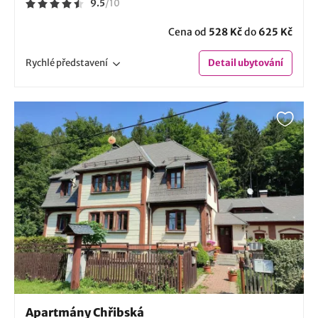
9.5
/
10
Cena od
528 Kč
do
625 Kč
Rychlé
představení
Detail
ubytování
Apartmány Chřibská