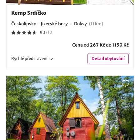
Kemp Srdíčko
Českolipsko - Jizerské hory
Doksy
(11 km)
9.1
/
10
Cena od
267 Kč
do
1150 Kč
Rychlé
představení
Detail
ubytování