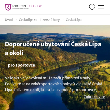
Úvod
Českolipsko - Jizerské hory
Česká Lípa
Doporučené ubytování Česká Lípa
a okolí
pro sportovce
Vaše aktivní dovolená může začít přímo teď a tady.
Podívejte se na výběr sportovních pobytů v lokalitě Česká
Lípa a blízkém okolí, která jsou vhodná pro sportovce,
sportovní kurzy nebo soustředění, a to ať už jste jednotlivci
Zobrazit více
či celé sportovní oddíly. V zařízeních si můžete zacvičit
přímo ve fitness centru, v dalších zase zaplavat v bazénu.