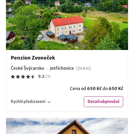
Penzion Zvoneček
České Švýcarsko
Jetřichovice
(24 km)
9.2
/
10
Cena od
650 Kč
do
650 Kč
Rychlé
představení
Detail
ubytování