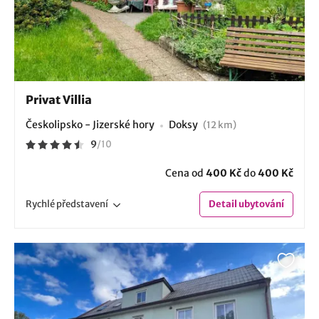
Privat Villia
Českolipsko - Jizerské hory
Doksy
(12 km)
9
/
10
Cena od
400 Kč
do
400 Kč
Rychlé
představení
Detail
ubytování