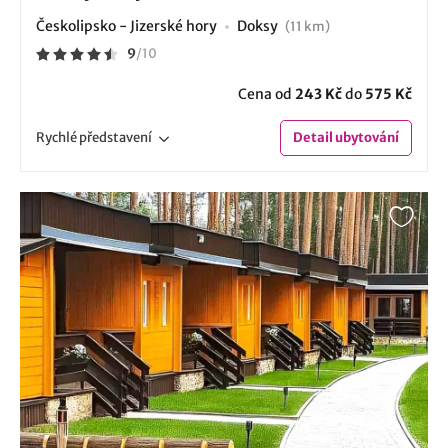
Českolipsko - Jizerské hory
Doksy
(11 km)
9
/
10
Cena od
243 Kč
do
575 Kč
Rychlé
představení
Detail
ubytování