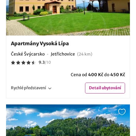
Apartmány Vysoká Lípa
České Švýcarsko
Jetřichovice
(24 km)
9.3
/
10
Cena od
400 Kč
do
450 Kč
Rychlé
představení
Detail
ubytování