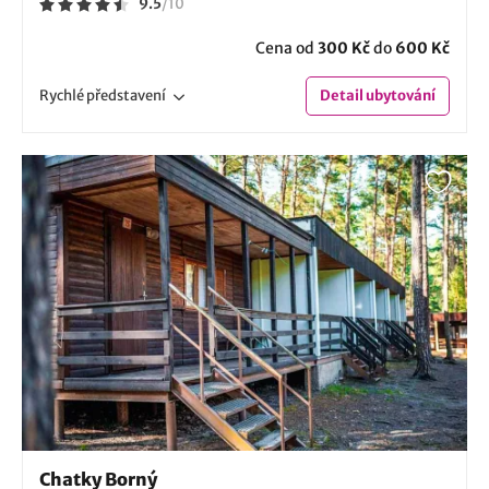
9.5
/
10
Cena od
300 Kč
do
600 Kč
Rychlé
představení
Detail
ubytování
Chatky Borný