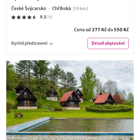
České Švýcarsko
Chřibská
(19 km)
9.3
/
10
Cena od
277 Kč
do
550 Kč
Rychlé
představení
Detail
ubytování