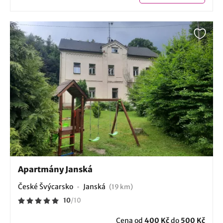
Apartmány Janská
České Švýcarsko
Janská
(19 km)
10
/
10
Cena od
400 Kč
do
500 Kč