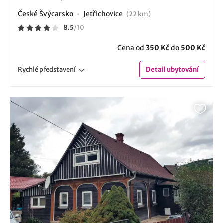
České Švýcarsko
Jetřichovice
(22 km)
8.5
/
10
Cena od
350 Kč
do
500 Kč
Rychlé
představení
Detail
ubytování