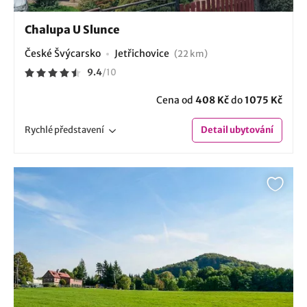
Chalupa U Slunce
České Švýcarsko
Jetřichovice
(22 km)
9.4
/
10
Cena od
408 Kč
do
1075 Kč
Rychlé
představení
Detail
ubytování