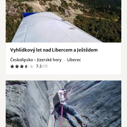
Vyhlídkový let nad Libercem a Ještědem
Českolipsko - Jizerské hory
Liberec
7.2
/
10