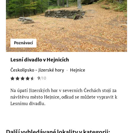
Poznávací
Lesní divadlo v Hejnicích
Českolipsko - Jizerské hory
Hejnice
9
/
10
Na úpatí Jizerských hor v severních Čechách stojí za
návštěvu město Hejnice, odkud se můžete vypravit k
Lesnímu divadlu.
Další vyhledávané lokality v kategorii: