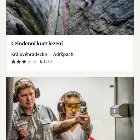
Celodenní kurz lezení
Královéhradecko
Adršpach
6.1
/
10