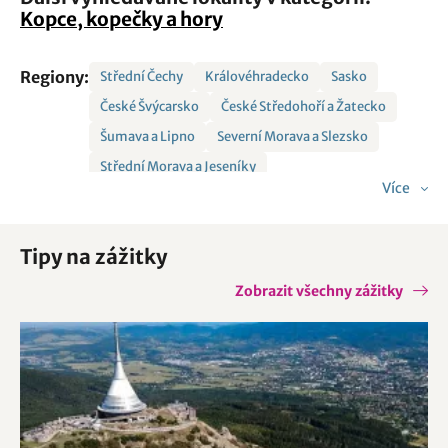
Kopce, kopečky a hory
Regiony:
Střední Čechy
Královéhradecko
Sasko
České Švýcarsko
České Středohoří a Žatecko
Šumava a Lipno
Severní Morava a Slezsko
Střední Morava a Jeseníky
Více
Krušné hory a Podkrušnohoří
Jižní Čechy
Krkonoše a Podkrkonoší
Český ráj
Tipy na zážitky
Jižní Morava
Vysočina
Západní Čechy
Východní Čechy
Východní Morava
Zobrazit všechny zážitky
Českolipsko - Jizerské hory