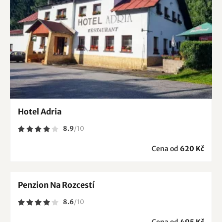
Hotel Adria
8.9
/
10
Cena od
620 Kč
Penzion Na Rozcestí
8.6
/
10