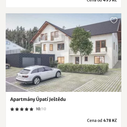
Cena od
495 Kč
Apartmány Úpatí Ještědu
10
/
10
Cena od
478 Kč