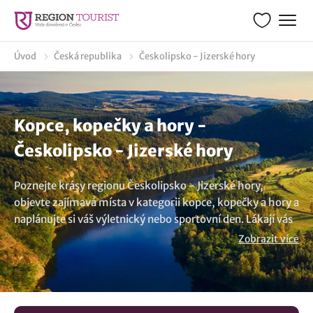
Úvod
Česká republika
Českolipsko - Jizerské hory
Kopce, kopečky a hory -
Českolipsko - Jizerské hory
Poznejte krásy regionu Českolipsko - Jizerské hory,
objevte zajímavá místa v kategorii kopce, kopečky a hory a
naplánujte si váš výletnický nebo sportovní den. Lákají vás
aktivity v přírodě, poznávání památek, atrakce pro rodiny
Zobrazit více
s dětmi nebo jiné sportovní aktivity v kategorii kopce,
kopečky a hory? Uvidíte, že možností je v destinaci
Českolipsko - Jizerské hory je velká řada. Náhodně jsme
vybrali několik tipů v kategorii kopce, kopečky a hory v