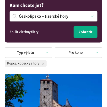
lokalitě Českolipsko - Jizerské hory:
Lesní divadlo v
Kam chcete jet?
Hejnicích
,
Liberecká výšina
. Prozkoumejte i některou z
obcí, která stojí za návštěvu:
Hejnice
,
Jeřmanice
,
Ralsko
. Za
dalšími výlety navštivte Liberecký kraj.
Zrušit všechny filtry
Zobrazit
Typ výletu
Pro koho
Kopce, kopečky a hory