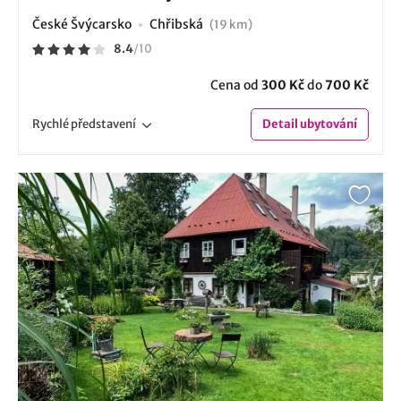
České Švýcarsko
Chřibská
(19 km)
8.4
/
10
Cena od
300 Kč
do
700 Kč
Rychlé
představení
Detail
ubytování