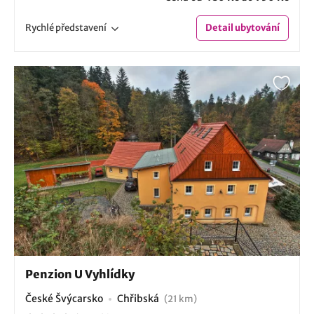
Rychlé
představení
Detail
ubytování
Penzion U Vyhlídky
České Švýcarsko
Chřibská
(21 km)