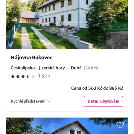
Hájovna Bukovec
Českolipsko - Jizerské hory
Dubá
(20 km)
7.5
/
10
Cena od
563 Kč
do
885 Kč
Rychlé
představení
Detail
ubytování