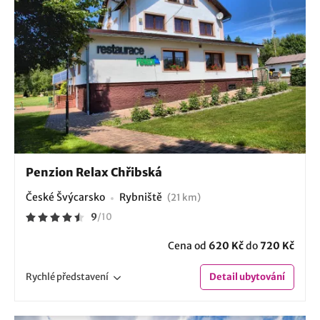
Penzion Relax Chřibská
České Švýcarsko
Rybniště
(21 km)
9
/
10
Cena od
620 Kč
do
720 Kč
Rychlé
představení
Detail
ubytování