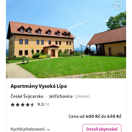
Apartmány Vysoká Lípa
České Švýcarsko
Jetřichovice
(24 km)
9.3
/
10
Cena od
400 Kč
do
450 Kč
Rychlé
představení
Detail
ubytování