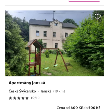
Apartmány Janská
České Švýcarsko
Janská
(19 km)
10
/
10
Cena od
400 Kč
do
500 Kč