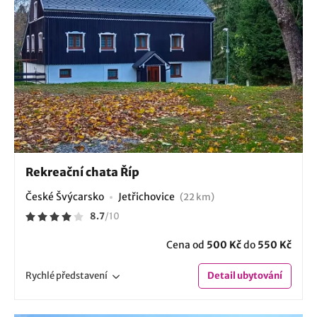
Rekreační chata Říp
České Švýcarsko
Jetřichovice
(22 km)
8.7
/
10
Cena od
500 Kč
do
550 Kč
Rychlé
představení
Detail
ubytování