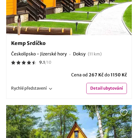
Kemp Srdíčko
Českolipsko - Jizerské hory
Doksy
(11 km)
9.1
/
10
Cena od
267 Kč
do
1150 Kč
Rychlé
představení
Detail
ubytování