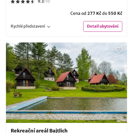
9.3
/
10
Cena od
277 Kč
do
550 Kč
Rychlé
představení
Detail
ubytování
Rekreační areál Bajtlich