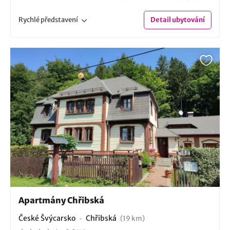
Rychlé
představení
Detail
ubytování
Apartmány Chřibská
České Švýcarsko
Chřibská
(19 km)