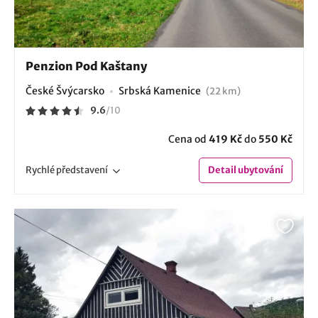
Penzion Pod Kaštany
České Švýcarsko
Srbská Kamenice
(22 km)
9.6
/
10
Cena od
419 Kč
do
550 Kč
Rychlé
představení
Detail
ubytování