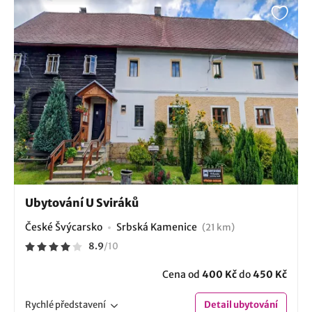
Ubytování U Sviráků
České Švýcarsko
Srbská Kamenice
(21 km)
8.9
/
10
Cena od
400 Kč
do
450 Kč
Rychlé
představení
Detail
ubytování