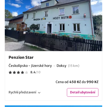
Penzion Star
Českolipsko - Jizerské hory
Doksy
(15 km)
8.4
/
10
Cena od
450 Kč
do
990 Kč
Rychlé
představení
Detail
ubytování