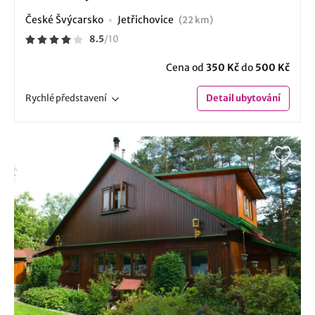
České Švýcarsko
Jetřichovice
(22 km)
8.5
/
10
Cena od
350 Kč
do
500 Kč
Rychlé
představení
Detail
ubytování