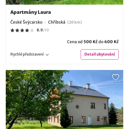
Apartmány Laura
České Švýcarsko
Chřibská
(20 km)
8.9
/
10
Cena od
500 Kč
do
600 Kč
Rychlé
představení
Detail
ubytování