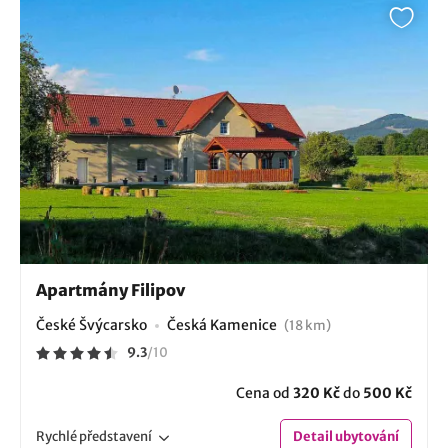
Apartmány Filipov
České Švýcarsko
Česká Kamenice
(18 km)
9.3
/
10
Cena od
320 Kč
do
500 Kč
Rychlé
představení
Detail
ubytování