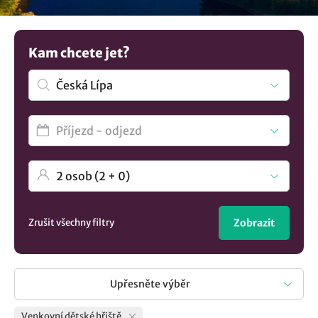
tak pohrát na pískovišti. Díky dětskému hřišti, si tak rodiče
budou moci užít alespoň chvíle pohody a klidu.
Potřebujete více možností? Prohlédněte si více
ubytování v
Kam chcete jet?
lokalitě Česká Lípa
..
Zrušit všechny filtry
Zobrazit
Upřesněte výběr
Venkovní dětské hřiště