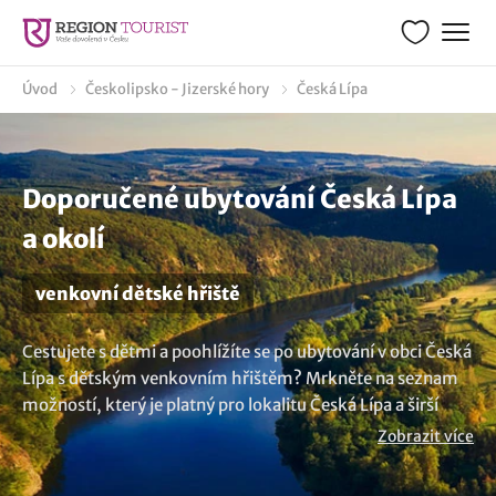
Úvod
Českolipsko - Jizerské hory
Česká Lípa
Doporučené ubytování Česká Lípa
a okolí
venkovní dětské hřiště
Cestujete s dětmi a poohlížíte se po ubytování v obci Česká
Lípa s dětským venkovním hřištěm? Mrkněte na seznam
možností, který je platný pro lokalitu Česká Lípa a širší
okolí. Zázemí, které ocení jak rodiče, tak především děti,
Zobrazit více
které se mohou vyřádit na prolézačkách, houpačkách,
skluzavkách, v dětském hradu, v lanovém parku nebo jen