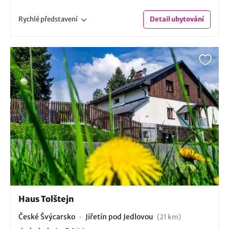
Rychlé
představení
Detail
ubytování
Haus Tolštejn
České Švýcarsko
Jiřetín pod Jedlovou
(21 km)