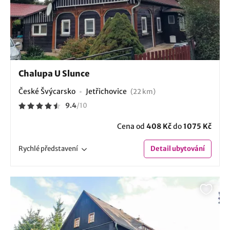
Chalupa U Slunce
České Švýcarsko
Jetřichovice
(22 km)
9.4
/
10
Cena od
408 Kč
do
1075 Kč
Rychlé
představení
Detail
ubytování