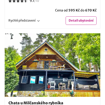
9.1
/
10
Cena od
595 Kč
do
670 Kč
Rychlé
představení
Detail
ubytování
Chata u Milčanského rybníka