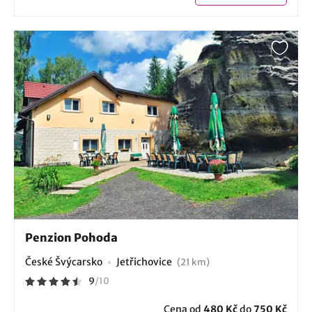
Penzion Pohoda
České Švýcarsko
Jetřichovice
(21 km)
9
/
10
Cena od
480 Kč
do
750 Kč