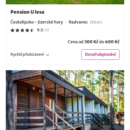
Pension U lesa
Českolipsko - Jizerské hory
Radvanec
(8 km)
9.5
/
10
Cena od
300 Kč
do
600 Kč
Rychlé
představení
Detail
ubytování