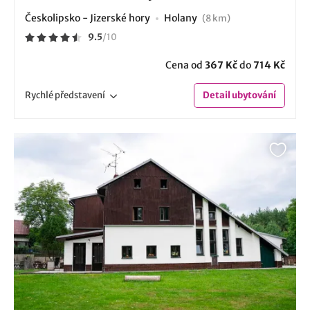
Českolipsko - Jizerské hory
Holany
(8 km)
9.5
/
10
Cena od
367 Kč
do
714 Kč
Rychlé
představení
Detail
ubytování