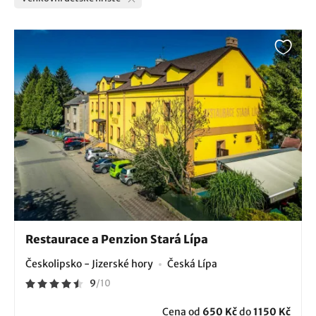
Restaurace a Penzion Stará Lípa
Českolipsko - Jizerské hory
Česká Lípa
9
/
10
Cena od
650 Kč
do
1150 Kč