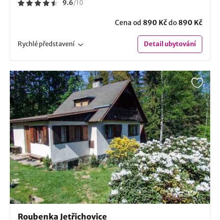
9.6
/
10
Cena od
890 Kč
do
890 Kč
Rychlé
představení
Detail
ubytování
Roubenka Jetřichovice