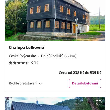
Chalupa Lelkovna
České Švýcarsko
Dolní Podluží
(22 km)
9
/
10
Cena od
238 Kč
do
535 Kč
Rychlé
představení
Detail
ubytování