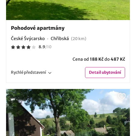
Pohodové apartmány
České Švýcarsko
Chřibská
(20 km)
8.9
/
10
Cena od
188 Kč
do
487 Kč
Rychlé
představení
Detail
ubytování