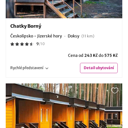
Chatky Borný
Českolipsko - Jizerské hory
Doksy
(11 km)
9
/
10
Cena od
243 Kč
do
575 Kč
Rychlé
představení
Detail
ubytování