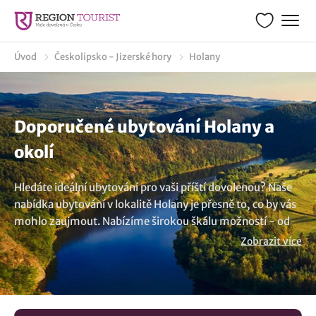
Úvod
Českolipsko - Jizerské hory
Holany
Doporučené ubytování Holany a
okolí
Hledáte ideální ubytování pro vaši příští dovolenou? Naše
nabídka ubytování v lokalitě Holany je přesně to, co by vás
mohlo zaujmout. Nabízíme širokou škálu možností - od
útulných penzionů, apartmánů, chat až po luxusní hotely,
Zobrazit více
které zajistí, že vaše dovolená bude přesně podle vašich
představ. Nechte se inspirovat našimi tipy na ubytování a
nezapomeňte využít atraktivní slevy, které získáte přímo
od majitele. Ať už hledáte romantické místo pro dva,