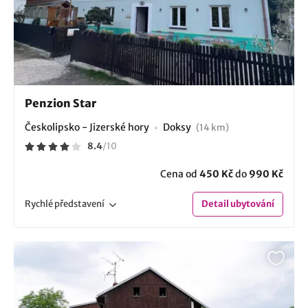
Penzion Star
Českolipsko - Jizerské hory
Doksy
(14 km)
8.4
/
10
Cena od
450 Kč
do
990 Kč
Rychlé
představení
Detail
ubytování