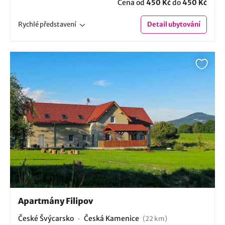
Cena od
450 Kč
do
450 Kč
Rychlé
představení
Detail
ubytování
Apartmány Filipov
České Švýcarsko
Česká Kamenice
(22 km)