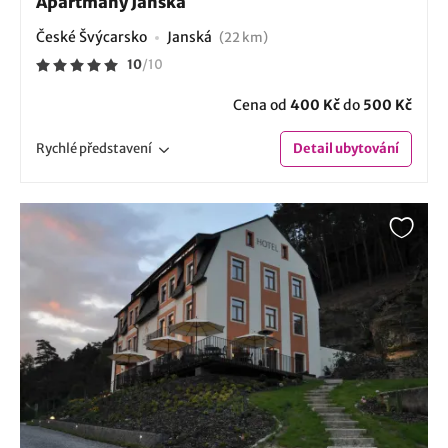
Apartmány Janská
České Švýcarsko
Janská
(22 km)
10
/
10
Cena od
400 Kč
do
500 Kč
Rychlé
představení
Detail
ubytování