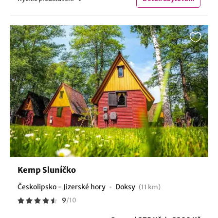
Kemp Sluníčko
Českolipsko - Jizerské hory
Doksy
(11 km)
9
/
10