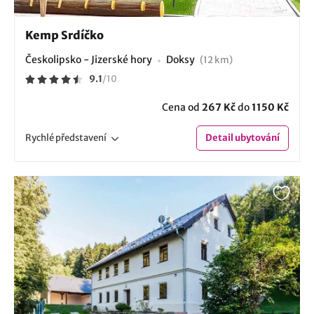
Kemp Srdíčko
Českolipsko - Jizerské hory
Doksy
(12 km)
9.1
/
10
Cena od
267 Kč
do
1150 Kč
Rychlé
představení
Detail
ubytování