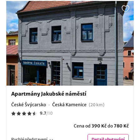
Apartmány Jakubské náměstí
České Švýcarsko
Česká Kamenice
(20 km)
9.7
/
10
Cena od
390 Kč
do
780 Kč
Rychlé
představení
Detail
ubytování