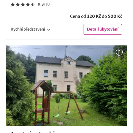
9.3
/
10
Cena od
320 Kč
do
500 Kč
Rychlé
představení
Detail
ubytování