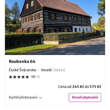
Roubenka 64
České Švýcarsko
Veselé
(18 km)
10
/
10
Cena od
245 Kč
do
575 Kč
Rychlé
představení
Detail
ubytování