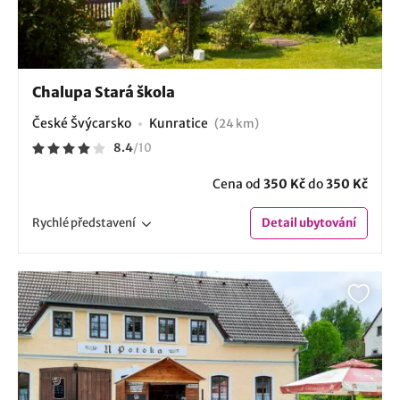
Chalupa Stará škola
České Švýcarsko
Kunratice
(24 km)
8.4
/
10
Cena od
350 Kč
do
350 Kč
Rychlé
představení
Detail
ubytování