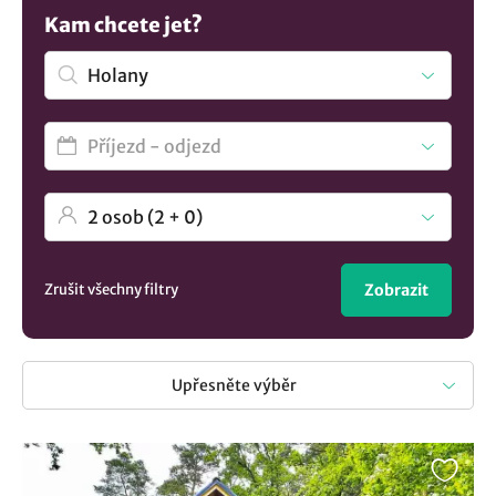
chcete prožít dovolenou plnou zážitků s rodinou, nebo si
Kam chcete jet?
jen potřebujete odpočinout od každodenního shonu, u nás
najdete to pravé místo pro váš pobyt. Sledujte také naše
last minute nabídky, díky kterým můžete ušetřit a zároveň
si užít nezapomenutelnou dovolenou v destinaci Holany.
Začněte plánovat svůj odpočinek už dnes a nezapomeňte,
že ubytování si můžete objednat bez stravy nebo se snídaní
či polopenzí. Mrkněte na naše tipy v obci Holany a okolí.
Namátkou vybíráme následující možnosti:
Chata u
Milčanského rybníka
a navštivte Liberecký kraj.
Zrušit všechny filtry
Zobrazit
Upřesněte výběr