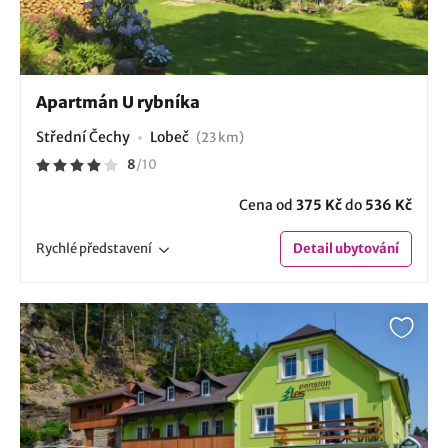
Apartmán U rybníka
Střední Čechy
Lobeč
(23 km)
8
/
10
Cena od
375 Kč
do
536 Kč
Rychlé
představení
Detail
ubytování