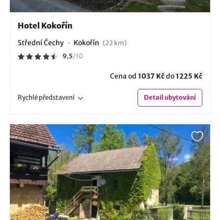
Hotel Kokořín
Střední Čechy
Kokořín
(22 km)
9.5
/
10
Cena od
1037 Kč
do
1225 Kč
Rychlé
představení
Detail
ubytování