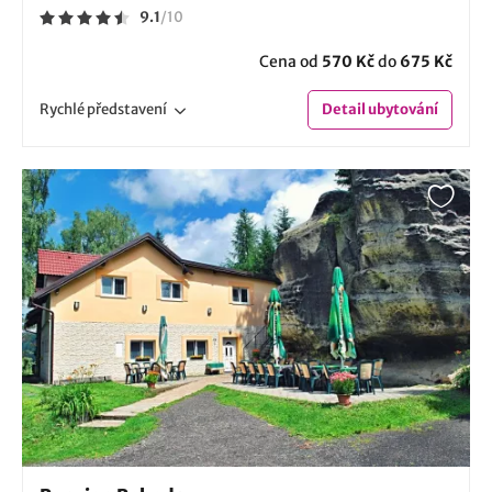
9.1
/
10
Cena od
570 Kč
do
675 Kč
Rychlé
představení
Detail
ubytování