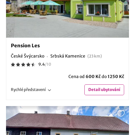
Pension Les
České Švýcarsko
Srbská Kamenice
(23 km)
9.4
/
10
Cena od
600 Kč
do
1250 Kč
Rychlé
představení
Detail
ubytování