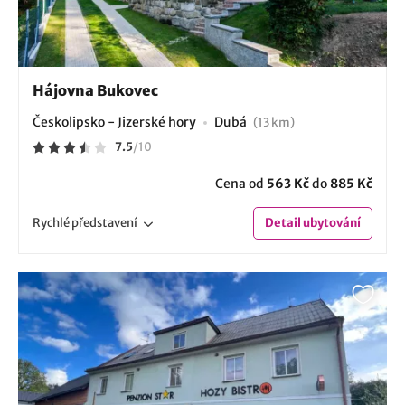
Hájovna Bukovec
Českolipsko - Jizerské hory
Dubá
(13 km)
7.5
/
10
Cena od
563 Kč
do
885 Kč
Rychlé
představení
Detail
ubytování