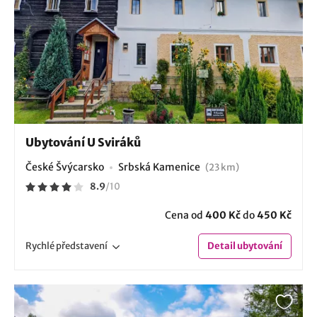
Ubytování U Sviráků
České Švýcarsko
Srbská Kamenice
(23 km)
8.9
/
10
Cena od
400 Kč
do
450 Kč
Rychlé
představení
Detail
ubytování