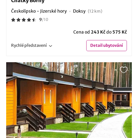
Chatky Borný
Českolipsko - Jizerské hory
Doksy
(12 km)
9
/
10
Cena od
243 Kč
do
575 Kč
Rychlé
představení
Detail
ubytování