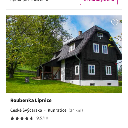
Roubenka Lipnice
České Švýcarsko
Kunratice
(24 km)
9.5
/
10