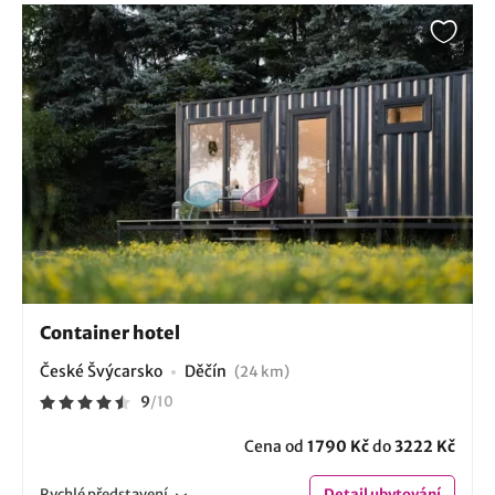
Container hotel
České Švýcarsko
Děčín
(24 km)
9
/
10
Cena od
1790 Kč
do
3222 Kč
Rychlé
představení
Detail
ubytování