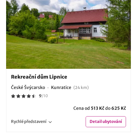
Rekreační dům Lipnice
České Švýcarsko
Kunratice
(24 km)
9
/
10
Cena od
513 Kč
do
625 Kč
Rychlé
představení
Detail
ubytování