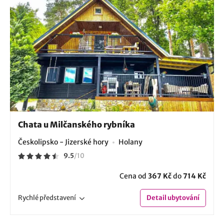
Chata u Milčanského rybníka
Českolipsko - Jizerské hory
Holany
9.5
/
10
Cena od
367 Kč
do
714 Kč
Rychlé
představení
Detail
ubytování