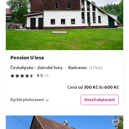
Pension U lesa
Českolipsko - Jizerské hory
Radvanec
(17 km)
9.5
/
10
Cena od
300 Kč
do
600 Kč
Rychlé
představení
Detail
ubytování