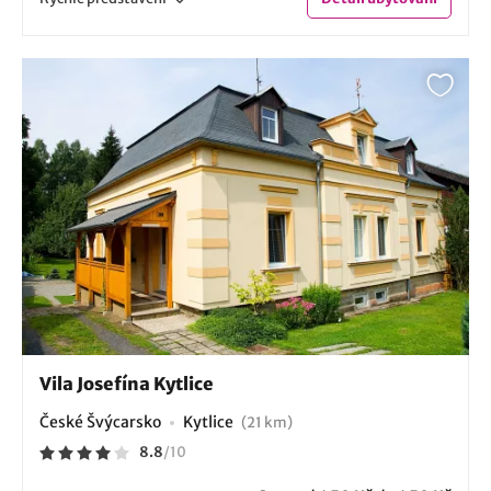
Vila Josefína Kytlice
České Švýcarsko
Kytlice
(21 km)
8.8
/
10