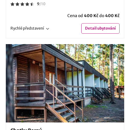
9
/
10
Cena od
400 Kč
do
400 Kč
Rychlé
představení
Detail
ubytování