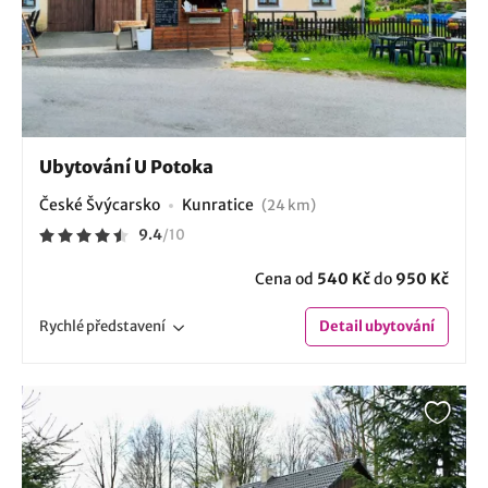
Ubytování U Potoka
České Švýcarsko
Kunratice
(24 km)
9.4
/
10
Cena od
540 Kč
do
950 Kč
Rychlé
představení
Detail
ubytování