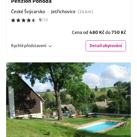
Penzion Pohoda
České Švýcarsko
Jetřichovice
(24 km)
9
/
10
Cena od
480 Kč
do
750 Kč
Rychlé
představení
Detail
ubytování