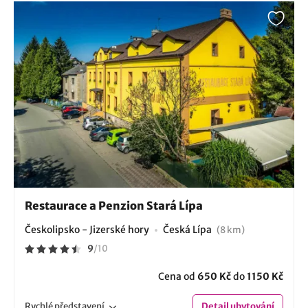
Restaurace a Penzion Stará Lípa
Českolipsko - Jizerské hory
Česká Lípa
(8 km)
9
/
10
Cena od
650 Kč
do
1150 Kč
Rychlé
představení
Detail
ubytování