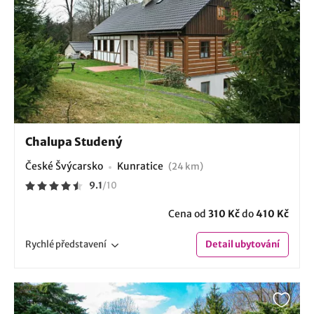
Chalupa Studený
České Švýcarsko
Kunratice
(24 km)
9.1
/
10
Cena od
310 Kč
do
410 Kč
Rychlé
představení
Detail
ubytování