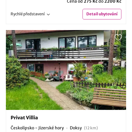
Cena od
275 Kč
do
2200 Kč
Rychlé
představení
Detail
ubytování
Privat Villia
Českolipsko - Jizerské hory
Doksy
(12 km)