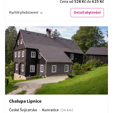
Cena od
528 Kč
do
625 Kč
Rychlé
představení
Detail
ubytování
Chalupa Lipnice
České Švýcarsko
Kunratice
(24 km)