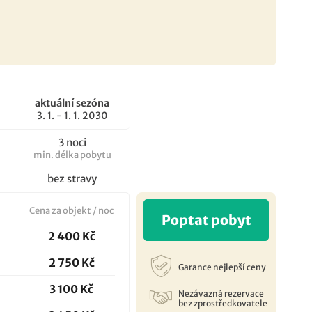
aktuální sezóna
3. 1. - 1. 1. 2030
3 noci
min. délka pobytu
bez stravy
Cena za objekt / noc
Poptat pobyt
2 400 Kč
2 750 Kč
Garance nejlepší ceny
3 100 Kč
Nezávazná rezervace
bez zprostředkovatele