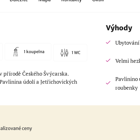
Výhody
Ubytování
1 koupelna
1 WC
Velmi hez
v přírodě Českého Švýcarska.
Pavlinino 
avlinina údolí a Jetřichovických
roubenky
alizované ceny