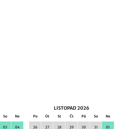
LISTOPAD 2026
So
Ne
Po
Út
St
Čt
Pá
So
Ne
03
04
26
27
28
29
30
31
01