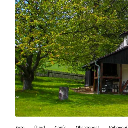
Foto
Úvod
Ceník
Obsazenost
Vybavení