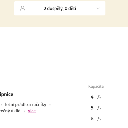
Kapacita
ipnice
4
ložní prádlo a ručníky
5
rečný úklid
více
6