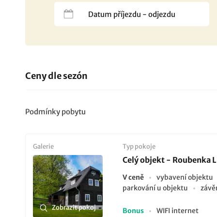
Ceny dle sezón
Podmínky pobytu
Galerie
Typ pokoje
Celý objekt - Roubenka L
V ceně
vybavení objektu
parkování u objektu
závě
Zobrazit pokoj
Bonus
WIFI internet