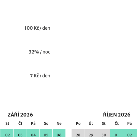
100 Kč
/
den
32%
/
noc
7 Kč
/
den
ZÁŘÍ 2026
ŘÍJEN 2026
St
Čt
Pá
So
Ne
Po
Út
St
Čt
Pá
02
03
04
05
06
28
29
30
01
02