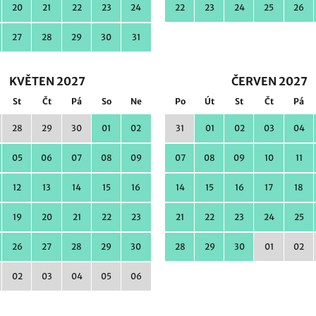
20
21
22
23
24
22
23
24
25
26
27
28
29
30
31
KVĚTEN 2027
ČERVEN 2027
St
Čt
Pá
So
Ne
Po
Út
St
Čt
Pá
28
29
30
01
02
31
01
02
03
04
05
06
07
08
09
07
08
09
10
11
12
13
14
15
16
14
15
16
17
18
19
20
21
22
23
21
22
23
24
25
26
27
28
29
30
28
29
30
01
02
02
03
04
05
06