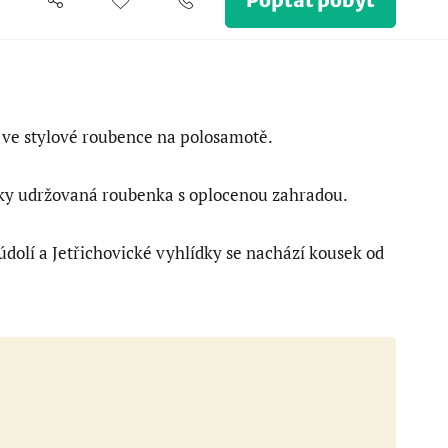
Poptat pobyt
 ve stylové roubence na polosamotě.
ky udržovaná roubenka s oplocenou zahradou.
údolí a Jetřichovické vyhlídky se nachází kousek od