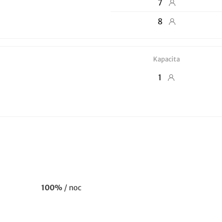
7
8
Kapacita
1
100%
/ noc