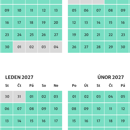
09
10
11
12
13
05
06
07
08
09
16
17
18
19
20
12
13
14
15
16
23
24
25
26
27
19
20
21
22
23
30
01
02
03
04
26
27
28
29
30
LEDEN 2027
ÚNOR 2027
St
Čt
Pá
So
Ne
Po
Út
St
Čt
Pá
30
31
01
02
03
01
02
03
04
05
06
07
08
09
10
08
09
10
11
12
13
14
15
16
17
15
16
17
18
19