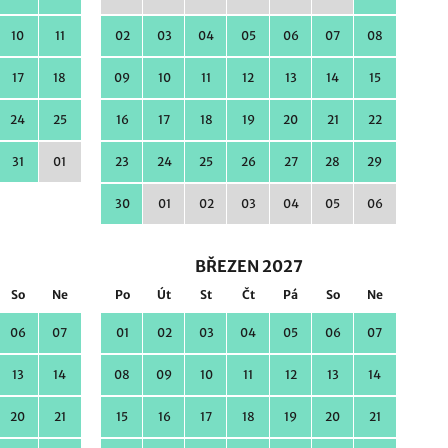
10
11
02
03
04
05
06
07
08
17
18
09
10
11
12
13
14
15
24
25
16
17
18
19
20
21
22
31
01
23
24
25
26
27
28
29
30
01
02
03
04
05
06
BŘEZEN 2027
So
Ne
Po
Út
St
Čt
Pá
So
Ne
06
07
01
02
03
04
05
06
07
13
14
08
09
10
11
12
13
14
20
21
15
16
17
18
19
20
21