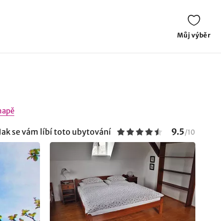
Můj výběr
mapě
9.5
Jak se vám líbí toto ubytování
/
10