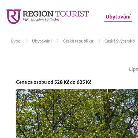
Ubytování
Úvod
Ubytování
Česká republika
České Švýcarsko
Lipn
Cena za osobu od
528 Kč
do
625 Kč