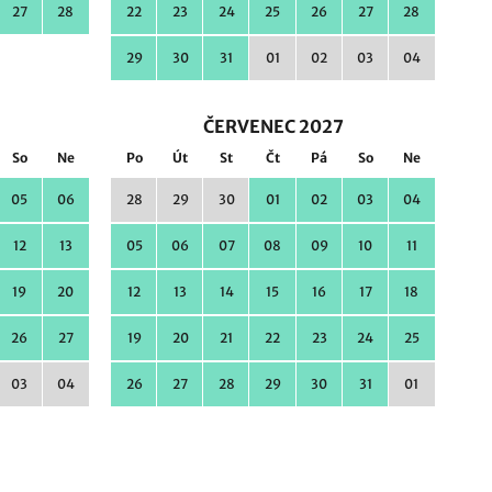
27
28
22
23
24
25
26
27
28
29
30
31
01
02
03
04
ČERVENEC 2027
So
Ne
Po
Út
St
Čt
Pá
So
Ne
05
06
28
29
30
01
02
03
04
12
13
05
06
07
08
09
10
11
19
20
12
13
14
15
16
17
18
26
27
19
20
21
22
23
24
25
03
04
26
27
28
29
30
31
01