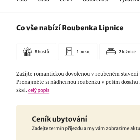
Co vše nabízí Roubenka Lipnice
8 hostů
1 pokoj
2 ložnice
Zažijte romantickou dovolenou v roubeném stavení 
Pronajměte si nádhernou roubenku v pěším dosahu P
skal.
celý popis
Ceník ubytování
Zadejte termín příjezdu a my vám zobrazíme aktu