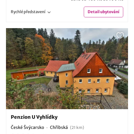
Rychlé
představení
Detail
ubytování
Penzion U Vyhlídky
České Švýcarsko
Chřibská
(21 km)