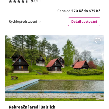
9.1
/
10
Cena od
570 Kč
do
675 Kč
Rychlé
představení
Detail
ubytování
Rekreační areál Bajtlich