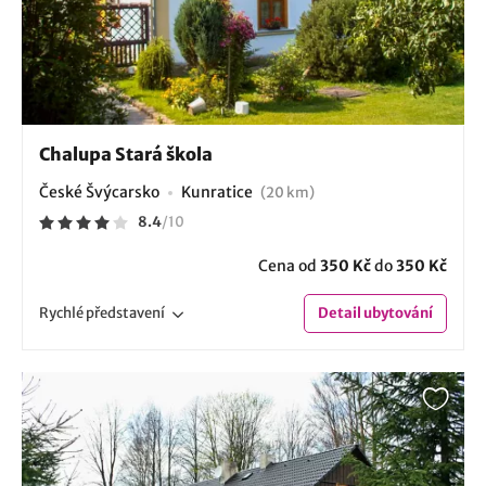
Chalupa Stará škola
České Švýcarsko
Kunratice
(20 km)
8.4
/
10
Cena od
350 Kč
do
350 Kč
Rychlé
představení
Detail
ubytování