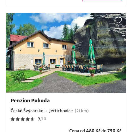
Penzion Pohoda
České Švýcarsko
Jetřichovice
(21 km)
9
/
10
Cena od
480 Kč
do
750 Kč