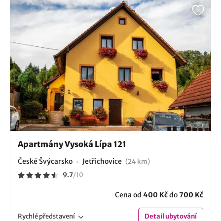
Apartmány Vysoká Lípa 121
České Švýcarsko
Jetřichovice
(24 km)
9.7
/
10
Cena od
400 Kč
do
700 Kč
Rychlé
představení
Detail
ubytování