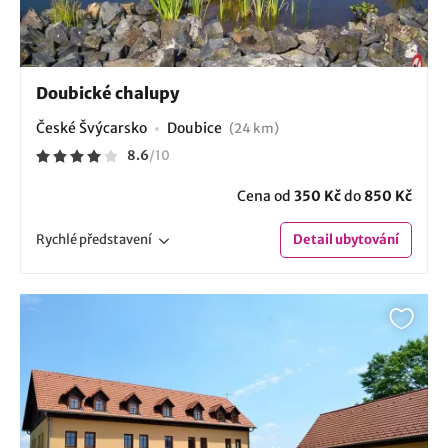
Doubické chalupy
České Švýcarsko
Doubice
(24 km)
8.6
/
10
Cena od
350 Kč
do
850 Kč
Rychlé
představení
Detail
ubytování