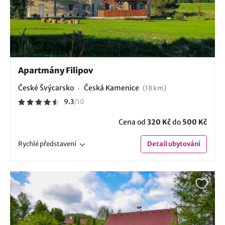
Apartmány Filipov
České Švýcarsko
Česká Kamenice
(18 km)
9.3
/
10
Cena od
320 Kč
do
500 Kč
Rychlé
představení
Detail
ubytování