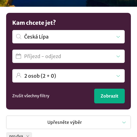
nabídku všech
ubytování v lokalitě Česká Lípa
..
Kam chcete jet?
Zrušit všechny filtry
Zobrazit
Upřesněte výběr
pro dva