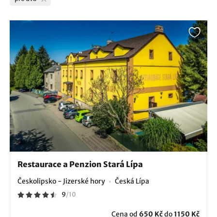
Restaurace a Penzion Stará Lípa
Českolipsko - Jizerské hory
Česká Lípa
9
/
10
Cena od
650 Kč
do
1150 Kč