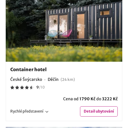
Container hotel
České Švýcarsko
Děčín
(24 km)
9
/
10
Cena od
1790 Kč
do
3222 Kč
Rychlé
představení
Detail
ubytování