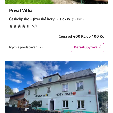
Privat Villia
Českolipsko - Jizerské hory
Doksy
(12 km)
9
/
10
Cena od
400 Kč
do
400 Kč
Rychlé
představení
Detail
ubytování