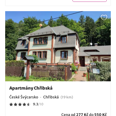
Apartmány Chřibská
České Švýcarsko
Chřibská
(19 km)
9.3
/
10
Cena od
277 Kč
do
550 Kč