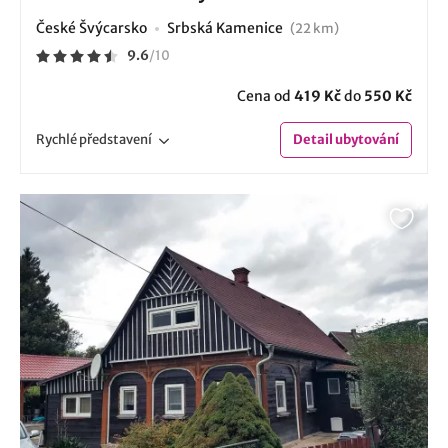
České Švýcarsko
Srbská Kamenice
(22 km)
9.6
/
10
Cena od
419 Kč
do
550 Kč
Rychlé
představení
Detail
ubytování