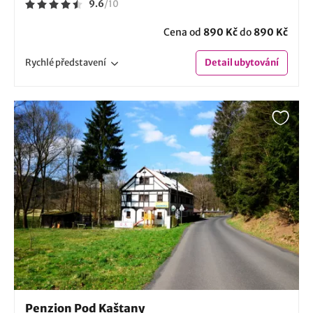
9.6
/
10
Cena od
890 Kč
do
890 Kč
Rychlé
představení
Detail
ubytování
Penzion Pod Kaštany