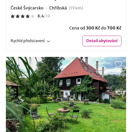
České Švýcarsko
Chřibská
(19 km)
8.4
/
10
Cena od
300 Kč
do
700 Kč
Rychlé
představení
Detail
ubytování