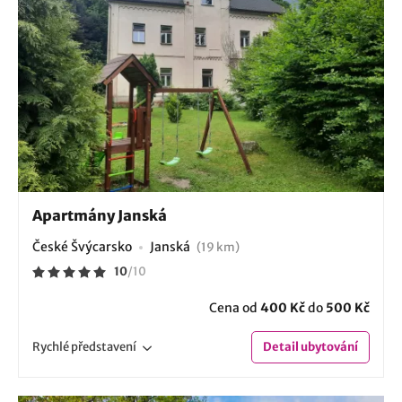
Apartmány Janská
České Švýcarsko
Janská
(19 km)
10
/
10
Cena od
400 Kč
do
500 Kč
Rychlé
představení
Detail
ubytování