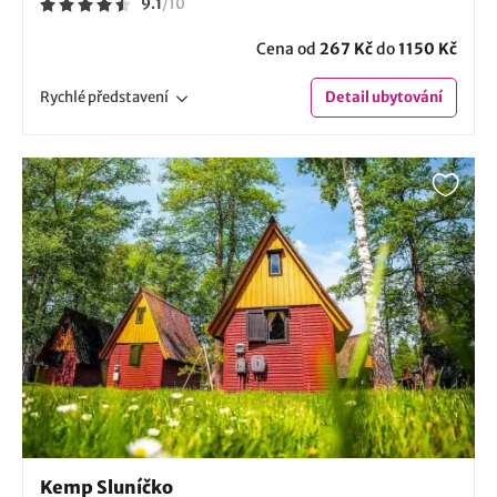
9.1
/
10
Cena od
267 Kč
do
1150 Kč
Rychlé
představení
Detail
ubytování
Kemp Sluníčko