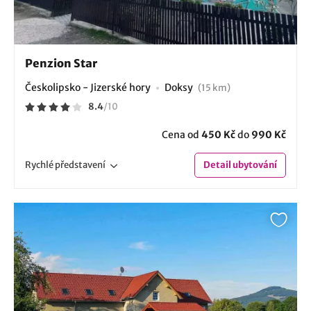
Penzion Star
Českolipsko - Jizerské hory
Doksy
(15 km)
8.4
/
10
Cena od
450 Kč
do
990 Kč
Rychlé
představení
Detail
ubytování