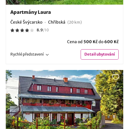
Apartmány Laura
České Švýcarsko
Chřibská
(20 km)
8.9
/
10
Cena od
500 Kč
do
600 Kč
Rychlé
představení
Detail
ubytování