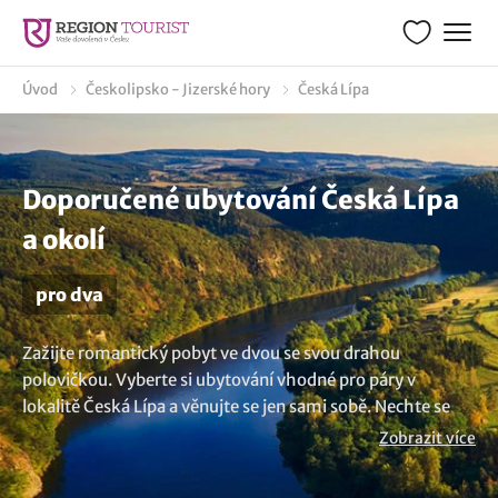
Úvod
Českolipsko - Jizerské hory
Česká Lípa
Doporučené ubytování Česká Lípa
a okolí
pro dva
Zažijte romantický pobyt ve dvou se svou drahou
polovičkou. Vyberte si ubytování vhodné pro páry v
lokalitě Česká Lípa a věnujte se jen sami sobě. Nechte se
rozmazlovat ve wellness hotelech, penzionech a dopřejte
Zobrazit více
si překrásných společných chvil. A nezapomeňte v únoru
na Valentýna. Chcete víc variant? Prohlédněte si naši