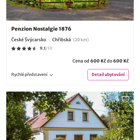
Penzion Nostalgie 1876
České Švýcarsko
Chřibská
(20 km)
9.1
/
10
Cena od
600 Kč
do
600 Kč
Rychlé
představení
Detail
ubytování