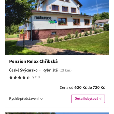
Penzion Relax Chřibská
České Švýcarsko
Rybniště
(21 km)
9
/
10
Cena od
620 Kč
do
720 Kč
Rychlé
představení
Detail
ubytování