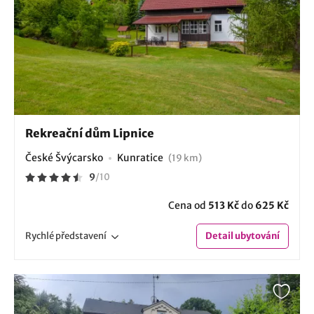
Rekreační dům Lipnice
České Švýcarsko
Kunratice
(19 km)
9
/
10
Cena od
513 Kč
do
625 Kč
Rychlé
představení
Detail
ubytování