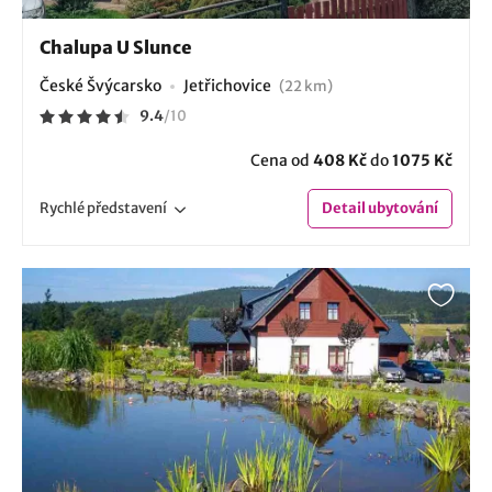
Chalupa U Slunce
České Švýcarsko
Jetřichovice
(22 km)
9.4
/
10
Cena od
408 Kč
do
1075 Kč
Rychlé
představení
Detail
ubytování