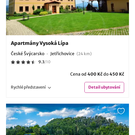
Apartmány Vysoká Lípa
České Švýcarsko
Jetřichovice
(24 km)
9.3
/
10
Cena od
400 Kč
do
450 Kč
Rychlé
představení
Detail
ubytování