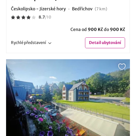
Českolipsko - Jizerské hory
Bedřichov
(7 km)
8.7
/
10
Cena od
900 Kč
do
900 Kč
Rychlé
představení
Detail
ubytování