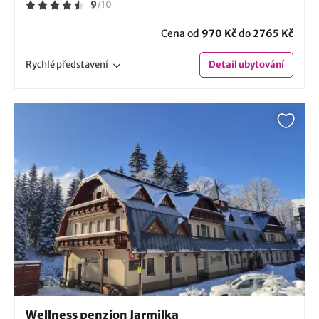
9
/
10
Cena od
970 Kč
do
2765 Kč
Rychlé
představení
Detail
ubytování
Wellness penzion Jarmilka