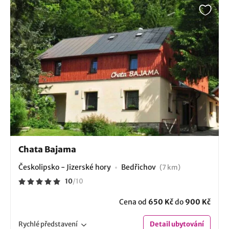
Chata Bajama
Českolipsko - Jizerské hory
Bedřichov
(7 km)
10
/
10
Cena od
650 Kč
do
900 Kč
Rychlé
představení
Detail
ubytování