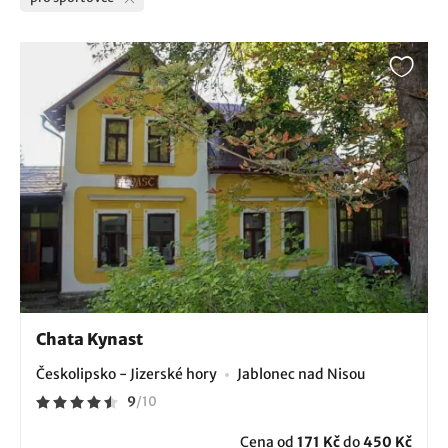
Chata Kynast
Českolipsko - Jizerské hory
Jablonec nad Nisou
9
/
10
Cena od
171 Kč
do
450 Kč