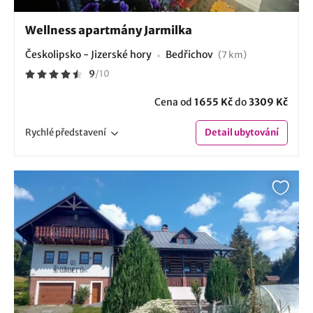
Wellness apartmány Jarmilka
Českolipsko - Jizerské hory
Bedřichov
(7 km)
9
/
10
Cena od
1655 Kč
do
3309 Kč
Rychlé
představení
Detail
ubytování