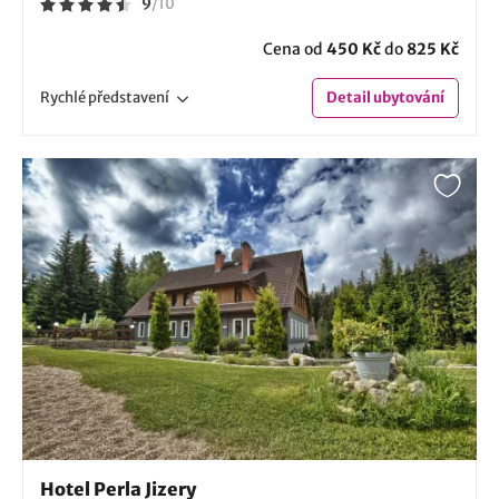
9
/
10
Cena od
450 Kč
do
825 Kč
Rychlé
představení
Detail
ubytování
Hotel Perla Jizery