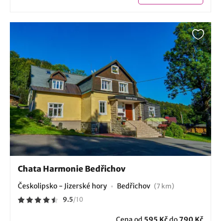
Chata Harmonie Bedřichov
Českolipsko - Jizerské hory
Bedřichov
(7 km)
9.5
/
10
Cena od
595 Kč
do
790 Kč