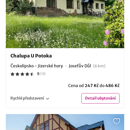
Chalupa U Potoka
Českolipsko - Jizerské hory
Josefův Důl
(6 km)
9
/
10
Cena od
247 Kč
do
486 Kč
Rychlé
představení
Detail
ubytování