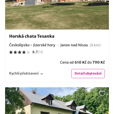
Horská chata Tesanka
Českolipsko - Jizerské hory
Janov nad Nisou
(6 km)
8.7
/
10
Cena od
610 Kč
do
790 Kč
Rychlé
představení
Detail
ubytování