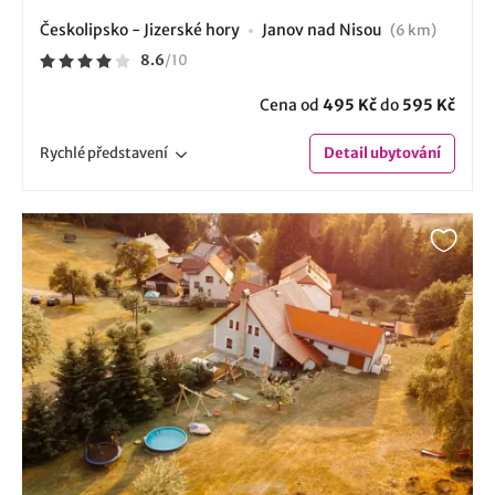
Českolipsko - Jizerské hory
Janov nad Nisou
(6 km)
8.6
/
10
Cena od
495 Kč
do
595 Kč
Rychlé
představení
Detail
ubytování