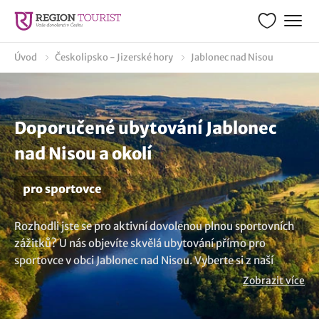
Úvod
Českolipsko - Jizerské hory
Jablonec nad Nisou
Doporučené ubytování Jablonec
nad Nisou a okolí
pro sportovce
Rozhodli jste se pro aktivní dovolenou plnou sportovních
zážitků? U nás objevíte skvělá ubytování přímo pro
sportovce v obci Jablonec nad Nisou. Vyberte si z naší
nabídky ubytovacích zařízení, která jsou ideální pro
Zobrazit více
sportovní pobyty, soustředění a sportovní oddíly. Od
vybavených hotelů s vlastní posilovnou, horských chat až