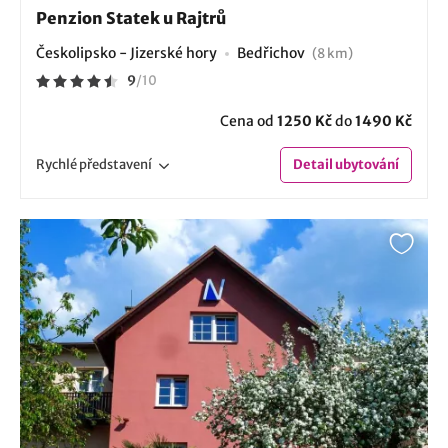
Penzion Statek u Rajtrů
Českolipsko - Jizerské hory
Bedřichov
(8 km)
9
/
10
Cena od
1250 Kč
do
1490 Kč
Rychlé
představení
Detail
ubytování