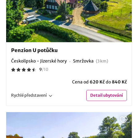
Penzion U potůčku
Českolipsko - Jizerské hory
Smržovka
(3 km)
9
/
10
Cena od
620 Kč
do
840 Kč
Rychlé
představení
Detail
ubytování