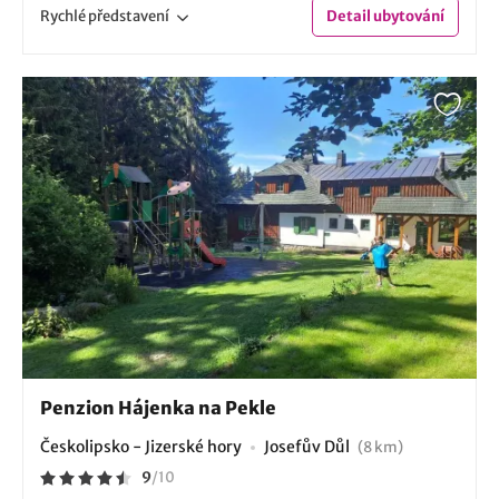
Rychlé
představení
Detail
ubytování
Penzion Hájenka na Pekle
Českolipsko - Jizerské hory
Josefův Důl
(8 km)
9
/
10