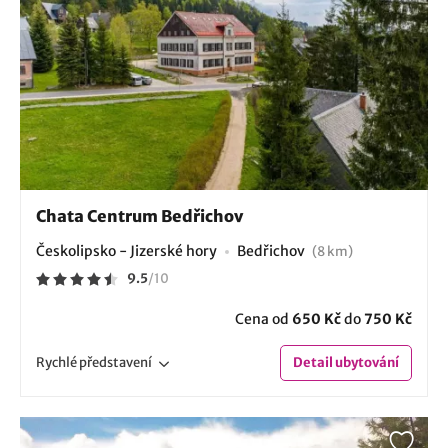
Chata Centrum Bedřichov
Českolipsko - Jizerské hory
Bedřichov
(8 km)
9.5
/
10
Cena od
650 Kč
do
750 Kč
Rychlé
představení
Detail
ubytování