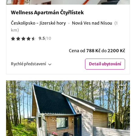
Wellness Apartmán Čtyřlístek
Českolipsko - Jizerské hory
Nová Ves nad Nisou
(1
km)
9.5
/
10
Cena od
788 Kč
do
2200 Kč
Rychlé
představení
Detail
ubytování