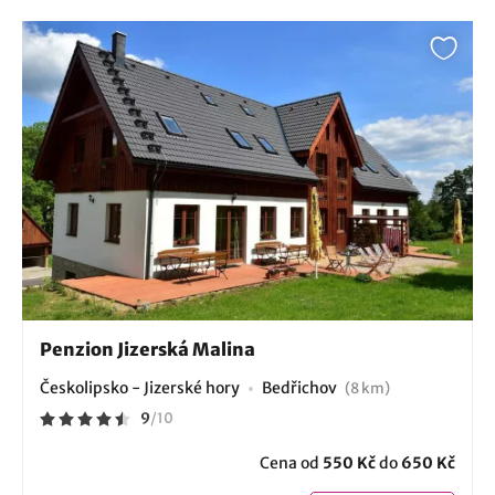
Penzion Jizerská Malina
Českolipsko - Jizerské hory
Bedřichov
(8 km)
9
/
10
Cena od
550 Kč
do
650 Kč