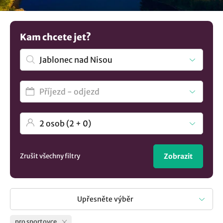
po rodinné penziony s bazénem nebo třeba rekreačním
střediskem s vlastním fotbalovým hřištěm. Nenašli jste to
co hledáte? Prozkoumejte další tipy na
ubytování v lokalitě
Kam chcete jet?
Jablonec nad Nisou
..
Zrušit všechny filtry
Zobrazit
Upřesněte výběr
pro sportovce