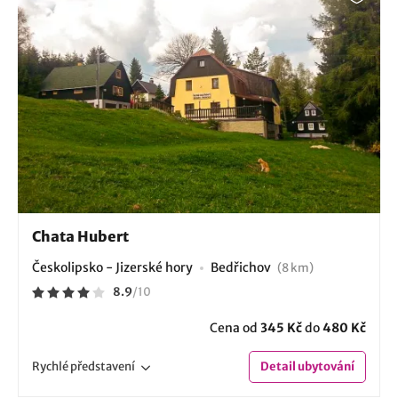
Chata Hubert
Českolipsko - Jizerské hory
Bedřichov
(8 km)
8.9
/
10
Cena od
345 Kč
do
480 Kč
Rychlé
představení
Detail
ubytování