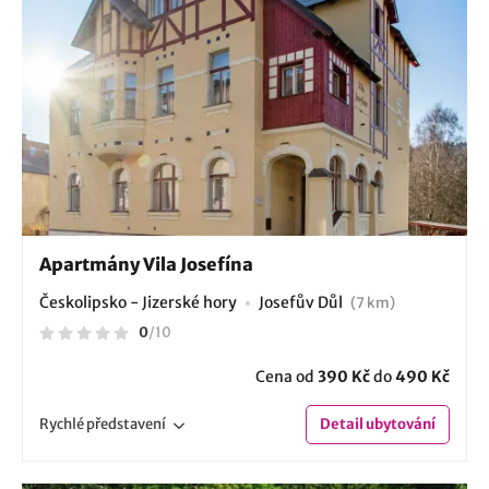
Apartmány Vila Josefína
Českolipsko - Jizerské hory
Josefův Důl
(7 km)
0
/
10
Cena od
390 Kč
do
490 Kč
Rychlé
představení
Detail
ubytování