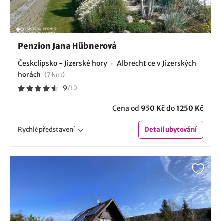
Penzion Jana Hübnerová
Českolipsko - Jizerské hory
Albrechtice v Jizerských
horách
(7 km)
9
/
10
Cena od
950 Kč
do
1250 Kč
Rychlé
představení
Detail
ubytování