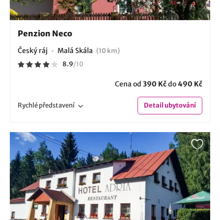
Penzion Neco
Český ráj
Malá Skála
(10 km)
8.9
/
10
Cena od
390 Kč
do
490 Kč
Rychlé
představení
Detail
ubytování