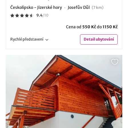
Českolipsko - Jizerské hory
Josefův Důl
(7 km)
9.4
/
10
Cena od
550 Kč
do
1150 Kč
Rychlé
představení
Detail
ubytování