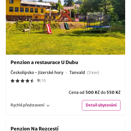
Penzion a restaurace U Dubu
Českolipsko - Jizerské hory
Tanvald
(5 km)
9
/
10
Cena od
500 Kč
do
550 Kč
Rychlé
představení
Detail
ubytování
Penzion Na Rozcestí