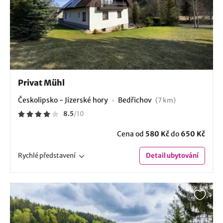
Privat Mühl
Českolipsko - Jizerské hory
Bedřichov
(7 km)
8.5
/
10
Cena od
580 Kč
do
650 Kč
Rychlé
představení
Detail
ubytování