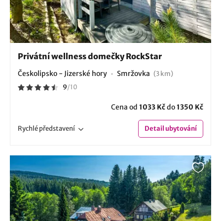
Privátní wellness domečky RockStar
Českolipsko - Jizerské hory
Smržovka
(3 km)
9
/
10
Cena od
1033 Kč
do
1350 Kč
Rychlé
představení
Detail
ubytování