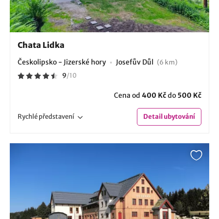
Chata Lidka
Českolipsko - Jizerské hory
Josefův Důl
(6 km)
9
/
10
Cena od
400 Kč
do
500 Kč
Rychlé
představení
Detail
ubytování