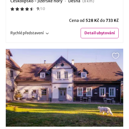
Českolipsko - Jizerské hory
Desná
(8 km)
9
/
10
Cena od
528 Kč
do
733 Kč
Rychlé
představení
Detail
ubytování