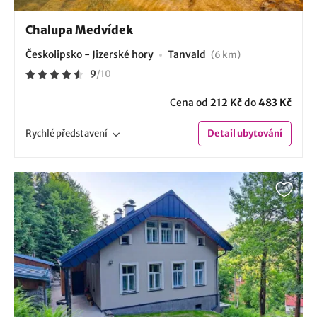
Chalupa Medvídek
Českolipsko - Jizerské hory
Tanvald
(6 km)
9
/
10
Cena od
212 Kč
do
483 Kč
Rychlé
představení
Detail
ubytování