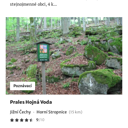
stejnojmenné obci, 4 k...
Poznávací
Prales Hojná Voda
Jižní Čechy
Horní Stropnice
(15 km)
9
/
10