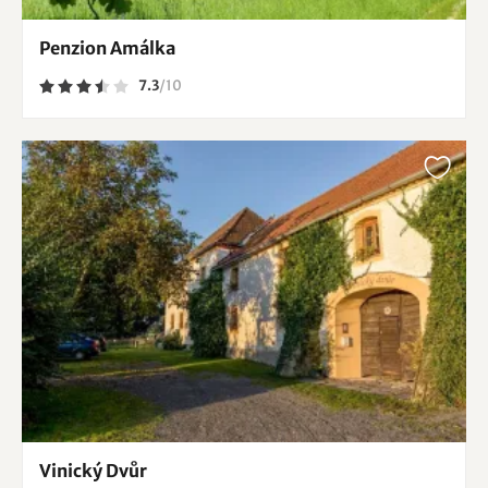
Penzion Amálka
7.3
/
10
Vinický Dvůr