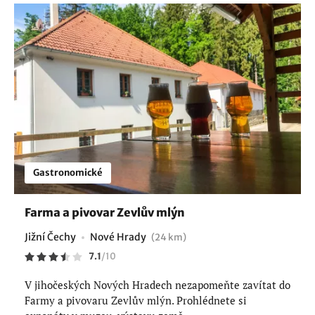
Gastronomické
Farma a pivovar Zevlův mlýn
Jižní Čechy
Nové Hrady
(24 km)
7.1
/
10
V jihočeských Nových Hradech nezapomeňte zavítat do
Farmy a pivovaru Zevlův mlýn. Prohlédnete si