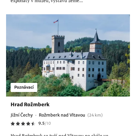
exponáty v muzeu, výstavu země...
Poznávací
Hrad Rožmberk
Jižní Čechy
Rožmberk nad Vltavou
(24 km)
9.5
/
10
Hrad Rožmberk se tyčí nad Vltavou na skále ve