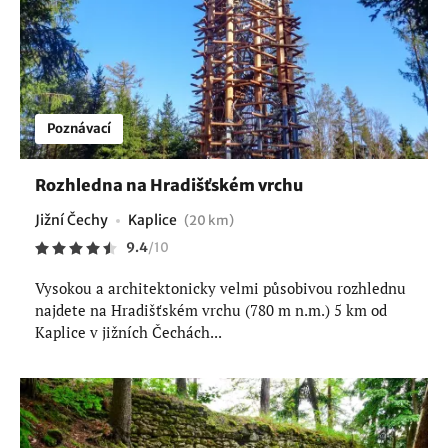
Poznávací
Rozhledna na Hradišťském vrchu
Jižní Čechy
Kaplice
(20 km)
9.4
/
10
Vysokou a architektonicky velmi působivou rozhlednu
najdete na Hradišťském vrchu (780 m n.m.) 5 km od
Kaplice v jižních Čechách...