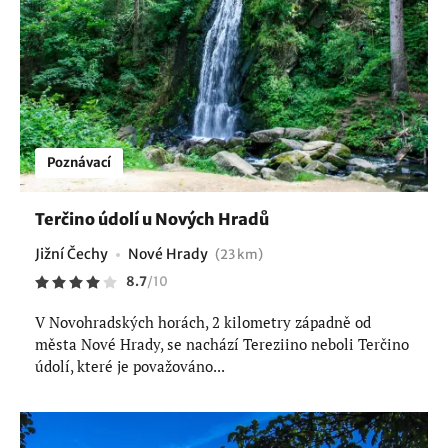
Poznávací
Terčino údolí u Nových Hradů
Jižní Čechy
Nové Hrady
(23 km)
8.7
/
10
V Novohradských horách, 2 kilometry západně od
města Nové Hrady, se nachází Tereziino neboli Terčino
údolí, které je považováno...