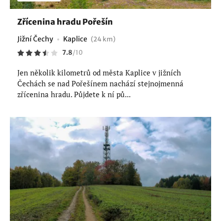
Zřícenina hradu Pořešín
Jižní Čechy
Kaplice
(24 km)
7.8
/
10
Jen několik kilometrů od města Kaplice v jižních
Čechách se nad Pořešínem nachází stejnojmenná
zřícenina hradu. Půjdete k ní pů...