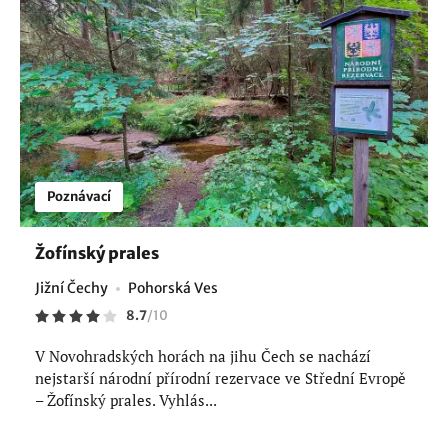
Poznávací
Žofínský prales
Jižní Čechy
Pohorská Ves
8.7
/
10
V Novohradských horách na jihu Čech se nachází
nejstarší národní přírodní rezervace ve Střední Evropě
– Žofínský prales. Vyhlás...