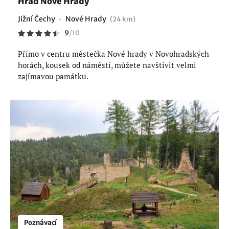
Hrad Nové Hrady
Jižní Čechy
Nové Hrady
(24 km)
9
/
10
Přímo v centru městečka Nové hrady v Novohradských
horách, kousek od náměstí, můžete navštívit velmi
zajímavou památku.
Poznávací