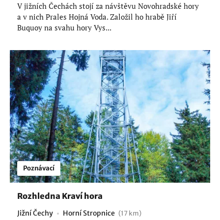
V jižních Čechách stojí za návštěvu Novohradské hory
a v nich Prales Hojná Voda. Založil ho hrabě Jiří
Buquoy na svahu hory Vys...
Poznávací
Rozhledna Kraví hora
Jižní Čechy
Horní Stropnice
(17 km)