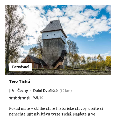
Poznávací
Tvrz Tichá
Jižní Čechy
Dolní Dvořiště
(12 km)
9.5
/
10
Pokud máte v oblibě staré historické stavby, určitě si
nenechte ujít návštěvu tvrze Tichá. Najdete ji ve