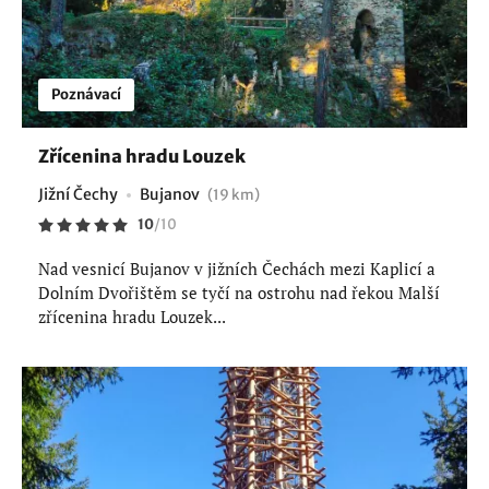
Poznávací
Zřícenina hradu Louzek
Jižní Čechy
Bujanov
(19 km)
10
/
10
Nad vesnicí Bujanov v jižních Čechách mezi Kaplicí a
Dolním Dvořištěm se tyčí na ostrohu nad řekou Malší
zřícenina hradu Louzek...