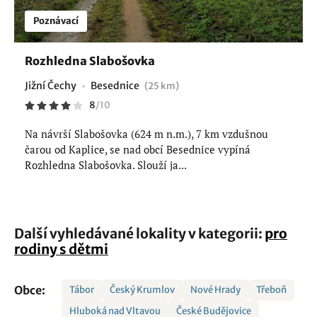
Poznávací
Rozhledna Slabošovka
Jižní Čechy
Besednice
(25 km)
8
/
10
Na návrší Slabošovka (624 m n.m.), 7 km vzdušnou
čarou od Kaplice, se nad obcí Besednice vypíná
Rozhledna Slabošovka. Slouží ja...
Další vyhledávané lokality v kategorii:
pro
rodiny s dětmi
Obce:
Tábor
Český Krumlov
Nové Hrady
Třeboň
Hluboká nad Vltavou
České Budějovice