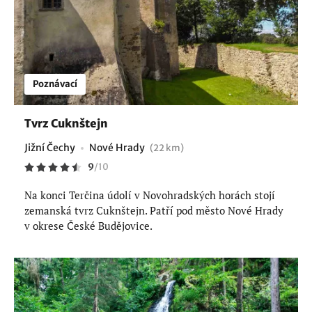
Poznávací
Tvrz Cuknštejn
Jižní Čechy
Nové Hrady
(22 km)
9
/
10
Na konci Terčina údolí v Novohradských horách stojí
zemanská tvrz Cuknštejn. Patří pod město Nové Hrady
v okrese České Budějovice.