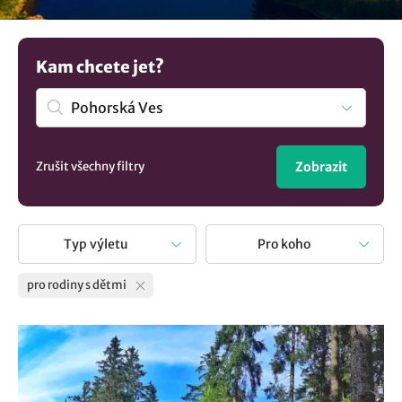
výlet s dětmi, od aktivních zážitků, zábavných atrakcí až
po poznávání památek a přírodních krás. Získejte inspiraci
z našich doporučení a ujistěte se, že váš další výlet bude
Kam chcete jet?
přesně podle představ celé vaší rodiny. U nás si vybere
každá rodina s dětmi.
Zrušit všechny filtry
Zobrazit
Typ výletu
Pro koho
pro rodiny s dětmi