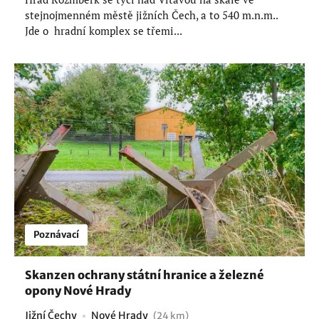
stejnojmenném městě jižních Čech, a to 540 m.n.m..
Jde o hradní komplex se třemi...
Poznávací
Skanzen ochrany státní hranice a železné
opony Nové Hrady
Jižní Čechy
Nové Hrady
(24 km)