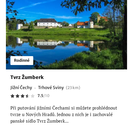
Rodinné
Tvrz Žumberk
Jižní Čechy
Trhové Sviny
(23 km)
7.5
/
10
Při putování jižními Čechami si můžete prohlédnout
tvrze u Nových Hradů. Jednou z nich je i zachovalé
panské sídlo Tvrz Žumberk...