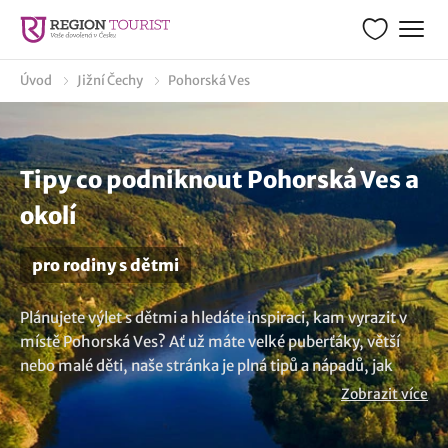
Úvod
Jižní Čechy
Pohorská Ves
Tipy co podniknout Pohorská Ves a
okolí
pro rodiny s dětmi
Plánujete výlet s dětmi a hledáte inspiraci, kam vyrazit v
místě Pohorská Ves? Ať už máte velké puberťáky, větší
nebo malé děti, naše stránka je plná tipů a nápadů, jak
strávit kvalitní čas v rodinném kruhu. Kam s dětmi za
Zobrazit více
zábavou, co zažít nebo kudy z nudy s dětmi v lokalitě
Pohorská Ves? Nabízíme širokou paletu možností kam na