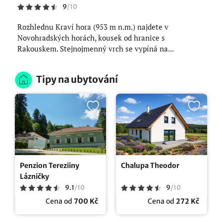
9
/
10
Rozhlednu Kraví hora (953 m n.m.) najdete v
Novohradských horách, kousek od hranice s
Rakouskem. Stejnojmenný vrch se vypíná na...
Tipy na ubytování
Penzion Tereziiny
Chalupa Theodor
Lázničky
9.1
/
10
9
/
10
Cena od
700 Kč
Cena od
272 Kč