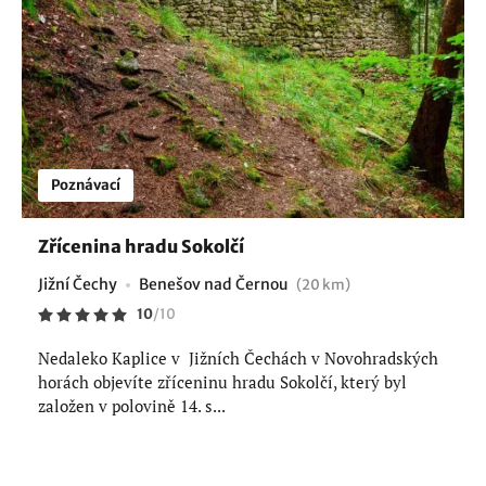
Poznávací
Zřícenina hradu Sokolčí
Jižní Čechy
Benešov nad Černou
(20 km)
10
/
10
Nedaleko Kaplice v Jižních Čechách v Novohradských
horách objevíte zříceninu hradu Sokolčí, který byl
založen v polovině 14. s...