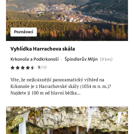
Poznávací
Vyhlídka Harrachova skála
Krkonoše a Podkrkonoší
Špindlerův Mlýn
(9 km)
9
/
10
Víte, že nejkrásnější panoramatický výhled na
Krkonoše je z Harrachovské skály (1034 m n. m.)?
Najdete ji 100 m od hlavní běžka...