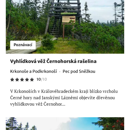
Poznávací
Vyhlídková věž Černohorská rašelina
Krkonoše a Podkrkonoší
Pec pod Sněžkou
10
/
10
V Krkonoších v Královéhradeckém kraji blízko vrcholu
Černé hory nad Janskými Lázněmi objevíte dřevěnou
vyhlídkovou věž Černohor...