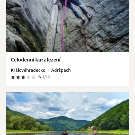
Celodenní kurz lezení
Královéhradecko
Adršpach
6.1
/
10