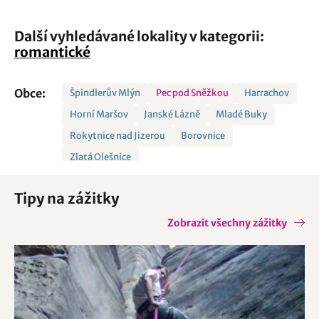
Další vyhledávané lokality v kategorii:
romantické
Obce:
Špindlerův Mlýn
Pec pod Sněžkou
Harrachov
Horní Maršov
Janské Lázně
Mladé Buky
Rokytnice nad Jizerou
Borovnice
Zlatá Olešnice
Tipy na zážitky
Zobrazit všechny zážitky