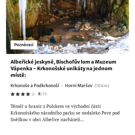
Poznávací
Albeřické jeskyně, Bischofův lom a Muzeum
Vápenka - Krkonošské unikáty na jednom
místě:
Krkonoše a Podkrkonoší
Horní Maršov
(10 km)
8
/
10
Téměř u hranic z Polskem ve východní části
Krkonošského národního parku se nedaleko Pece pod
Sněžkou v obci Albeřice nacházejí...