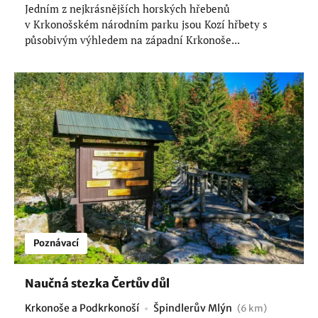
Jedním z nejkrásnějších horských hřebenů
v Krkonošském národním parku jsou Kozí hřbety s
působivým výhledem na západní Krkonoše...
Poznávací
Naučná stezka Čertův důl
Krkonoše a Podkrkonoší
Špindlerův Mlýn
(6 km)