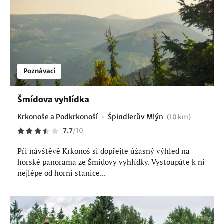
Poznávací
Šmídova vyhlídka
Krkonoše a Podkrkonoší
Špindlerův Mlýn
(10 km)
7.7
/
10
Při návštěvě Krkonoš si dopřejte úžasný výhled na
horské panorama ze Šmídovy vyhlídky. Vystoupáte k ní
nejlépe od horní stanice...