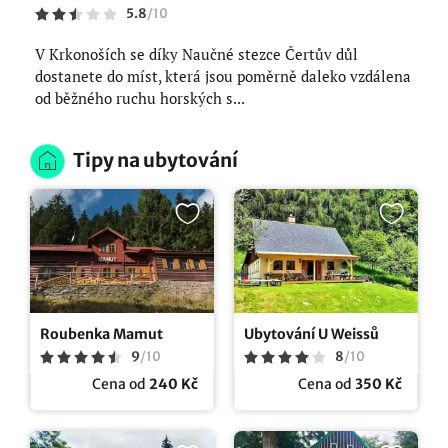
5.8
/
10
V Krkonoších se díky Naučné stezce Čertův důl
dostanete do míst, která jsou poměrně daleko vzdálena
od běžného ruchu horských s...
Tipy na ubytování
Roubenka Mamut
Ubytování U Weissů
9
/
10
8
/
10
Cena od
240 Kč
Cena od
350 Kč