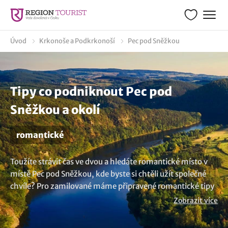
Úvod
Krkonoše a Podkrkonoší
Pec pod Sněžkou
Tipy co podniknout Pec pod
Sněžkou a okolí
romantické
Toužíte strávit čas ve dvou a hledáte romantické místo v
místě Pec pod Sněžkou, kde byste si chtěli užít společné
chvíle? Pro zamilované máme připravené romantické tipy
na výlety, které by vás mohly zaujmout. Cestování ve dvou
Zobrazit více
je ideálním způsobem, jak posílit vztah a prožít
nezapomenutelné okamžiky. Romantická místa vám