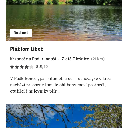
Rodinné
Pláž lom Libeč
Krkonoše a Podkrkonoší
Zlatá Olešnice
(21 km)
8.5
/
10
V Podkrkonoší, pár kilometrů od Trutnova, se v Libči
nachází zatopený lom. Je oblíbený mezi potápěči,
otužilci i milovníky přír...