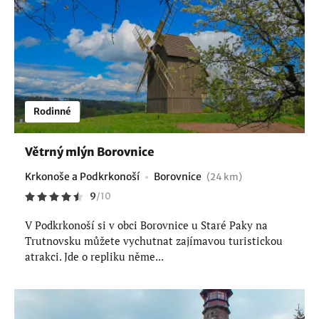
Rodinné
Větrný mlýn Borovnice
Krkonoše a Podkrkonoší
Borovnice
(24 km)
9
/
10
V Podkrkonoší si v obci Borovnice u Staré Paky na
Trutnovsku můžete vychutnat zajímavou turistickou
atrakci. Jde o repliku něme...