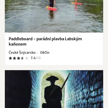
Paddleboard - parádní plavba Labským
kaňonem
České Švýcarsko
Děčín
7.4
/
10