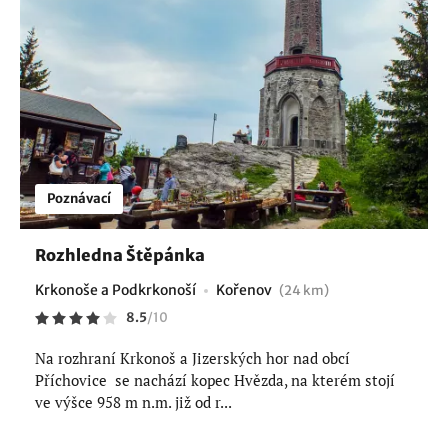
Poznávací
Rozhledna Štěpánka
Krkonoše a Podkrkonoší
Kořenov
(24 km)
8.5
/
10
Na rozhraní Krkonoš a Jizerských hor nad obcí
Příchovice se nachází kopec Hvězda, na kterém stojí
ve výšce 958 m n.m. již od r...