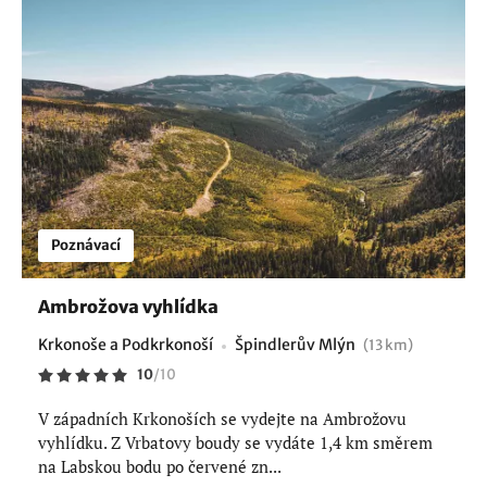
Poznávací
Ambrožova vyhlídka
Krkonoše a Podkrkonoší
Špindlerův Mlýn
(13 km)
10
/
10
V západních Krkonoších se vydejte na Ambrožovu
vyhlídku. Z Vrbatovy boudy se vydáte 1,4 km směrem
na Labskou bodu po červené zn...