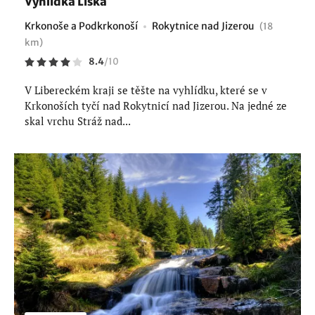
Vyhlídka Liška
Krkonoše a Podkrkonoší
Rokytnice nad Jizerou
(18
km)
8.4
/
10
V Libereckém kraji se těšte na vyhlídku, které se v
Krkonoších tyčí nad Rokytnicí nad Jizerou. Na jedné ze
skal vrchu Stráž nad...