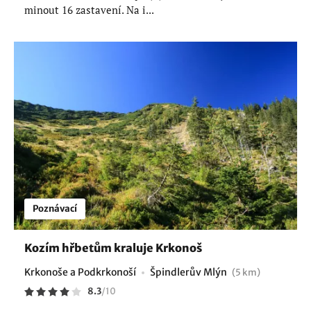
minout 16 zastavení. Na i...
Poznávací
Kozím hřbetům kraluje Krkonoš
Krkonoše a Podkrkonoší
Špindlerův Mlýn
(5 km)
8.3
/
10