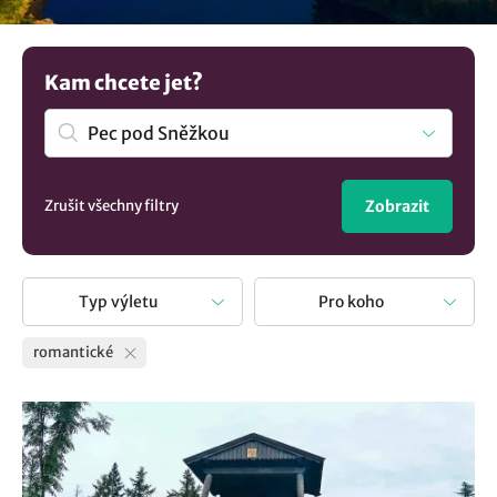
přinesou společnou radost a vzpomínky.
Kam chcete jet?
Zrušit všechny filtry
Zobrazit
Typ výletu
Pro koho
romantické