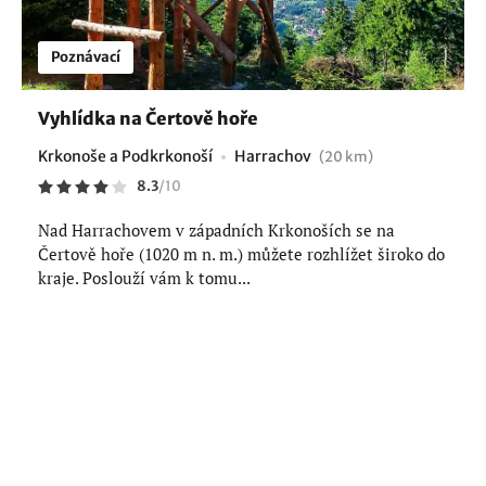
Poznávací
Vyhlídka na Čertově hoře
Krkonoše a Podkrkonoší
Harrachov
(20 km)
8.3
/
10
Nad Harrachovem v západních Krkonoších se na
Čertově hoře (1020 m n. m.) můžete rozhlížet široko do
kraje. Poslouží vám k tomu...