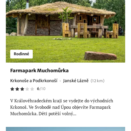
Rodinné
Farmapark Muchomůrka
Krkonoše a Podkrkonoší
Janské Lázně
(12 km)
6
/
10
V Královéhradeckém kraji se vydejte do východních
Krkonoš. Ve Svobodě nad Úpou objevíte Farmapark
Muchomůrka. Děti potěší volný...