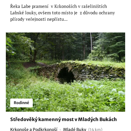
Řeka Labe pramení v Krkonoších v rašeliništích
Labské louky, ovšem toto místo je z důvodu ochrany
přírody veřejnosti nepřístu...
Rodinné
Středověký kamenný most v Mladých Bukách
Krkonoše a Podkrkonoší
Mladé Buky
(14 km)