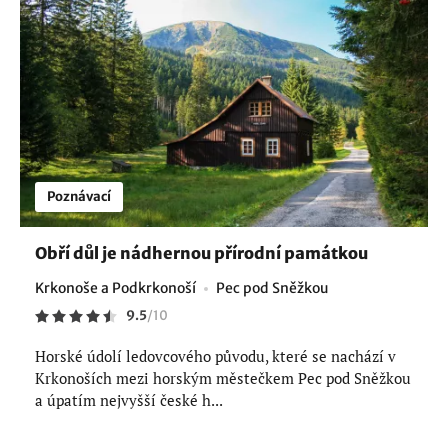
Poznávací
Obří důl je nádhernou přírodní památkou
Krkonoše a Podkrkonoší
Pec pod Sněžkou
9.5
/
10
Horské údolí ledovcového původu, které se nachází v
Krkonoších mezi horským městečkem Pec pod Sněžkou
a úpatím nejvyšší české h...