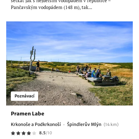
setkat jak s nejdelším vodopádem v republice –
Pančavským vodopádem (148 m), tak...
Poznávací
Pramen Labe
Krkonoše a Podkrkonoší
Špindlerův Mlýn
(14 km)
8.5
/
10