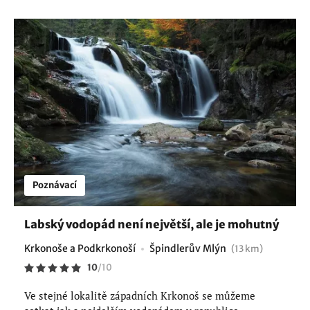
Poznávací
Labský vodopád není největší, ale je mohutný
Krkonoše a Podkrkonoší
Špindlerův Mlýn
(13 km)
10
/
10
Ve stejné lokalitě západních Krkonoš se můžeme