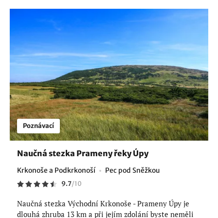
Poznávací
Naučná stezka Prameny řeky Úpy
Krkonoše a Podkrkonoší
Pec pod Sněžkou
9.7
/
10
Naučná stezka Východní Krkonoše - Prameny Úpy je
dlouhá zhruba 13 km a při jejím zdolání byste neměli