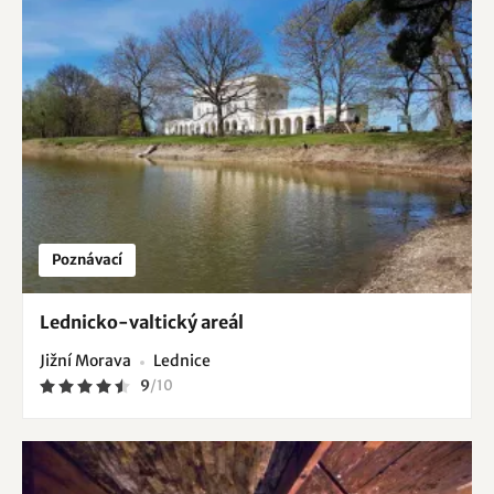
Poznávací
Lednicko-valtický areál
Jižní Morava
Lednice
9
/
10