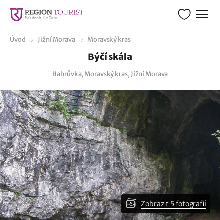
Úvod
Jižní Morava
Moravský kras
Býčí skála
Habrůvka, Moravský kras, Jižní Morava
Zobrazit 5 fotografií