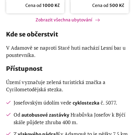
Cena od
1000 Kč
Cena od
500 Kč
Zobrazit všechna ubytování
Kde se občerstvit
V Adamově se naproti Staré huti nachází Lesní bar u
poustevníka.
Přístupnost
Území vyznačuje zelená turistická značka a
Cyrilometodějská stezka.
Josefovským údolím vede
č. 5077.
cyklostezka
Od
Hrabůvka Josefov k Býčí
autobusové zastávky
skále půjdete zhruba 400 m.
Z
v Adamově to je pěšky 7,5 km.
vlakového nádraží