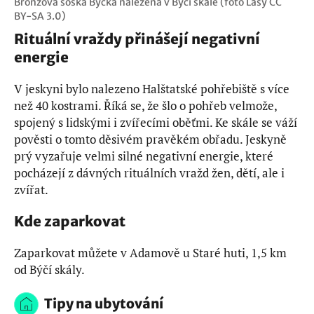
Bronzová soška Býčka nalezená v Býčí skále (foto Lasy CC
BY-SA 3.0)
Rituální vraždy přinášejí negativní
energie
V jeskyni bylo nalezeno Halštatské pohřebiště s více
než 40 kostrami. Říká se, že šlo o pohřeb velmože,
spojený s lidskými i zvířecími oběťmi. Ke skále se váží
pověsti o tomto děsivém pravěkém obřadu. Jeskyně
prý vyzařuje velmi silné negativní energie, které
pocházejí z dávných rituálních vražd žen, dětí, ale i
zvířat.
Kde zaparkovat
Zaparkovat můžete v Adamově u Staré huti, 1,5 km
od Býčí skály.
Tipy na ubytování