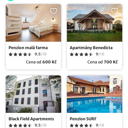
Penzion malá farma
Apartmány Benedicta
9.5
/
10
9
/
10
Cena od
600 Kč
Cena od
700 Kč
Black Field Apartments
Penzion SURF
9.5
/
10
9
/
10