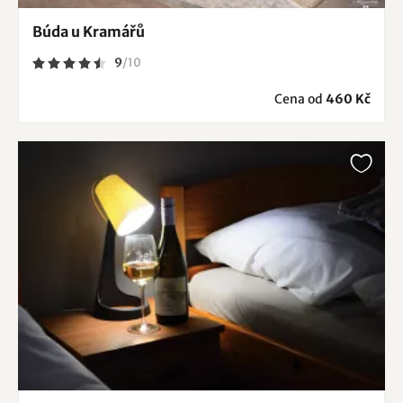
Búda u Kramářů
9
/
10
Cena od
460 Kč