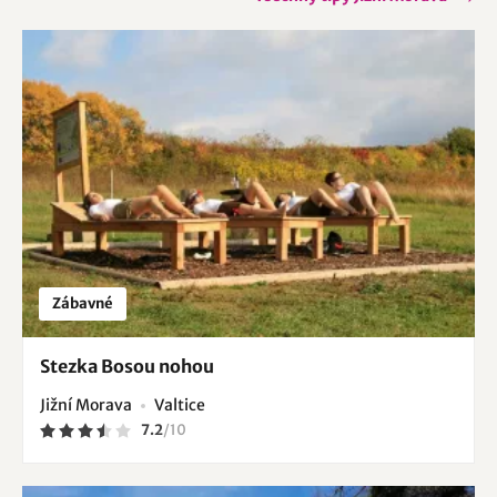
Zábavné
Stezka Bosou nohou
Jižní Morava
Valtice
7.2
/
10