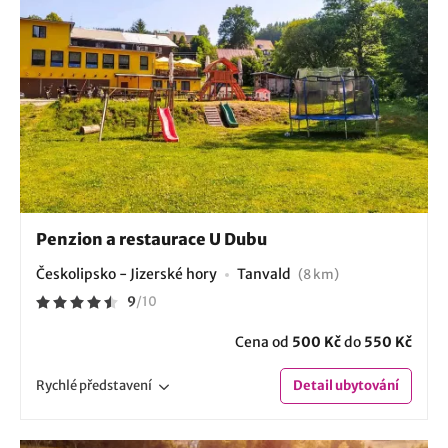
Penzion a restaurace U Dubu
Českolipsko - Jizerské hory
Tanvald
(8 km)
9
/
10
Cena od
500 Kč
do
550 Kč
Rychlé
představení
Detail
ubytování