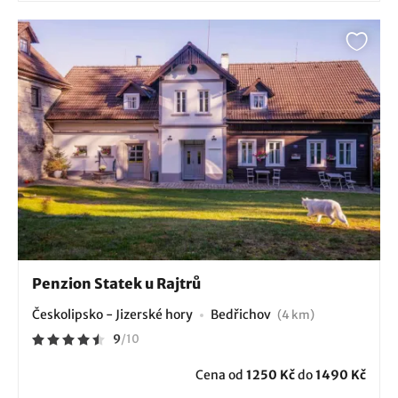
Penzion Statek u Rajtrů
Českolipsko - Jizerské hory
Bedřichov
(4 km)
9
/
10
Cena od
1250 Kč
do
1490 Kč