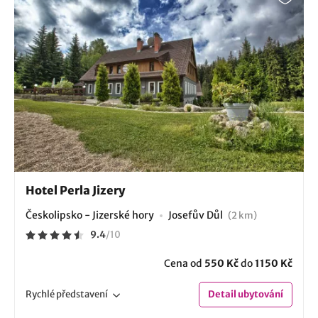
Hotel Perla Jizery
Českolipsko - Jizerské hory
Josefův Důl
(2 km)
9.4
/
10
Cena od
550 Kč
do
1150 Kč
Rychlé
představení
Detail
ubytování