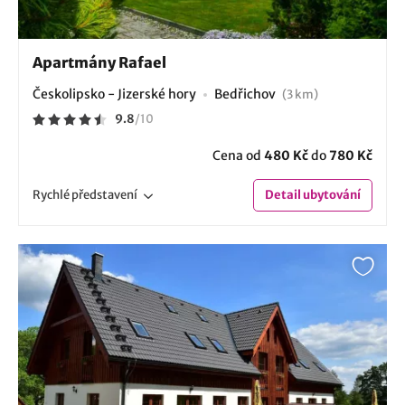
Apartmány Rafael
Českolipsko - Jizerské hory
Bedřichov
(3 km)
9.8
/
10
Cena od
480 Kč
do
780 Kč
Rychlé
představení
Detail
ubytování