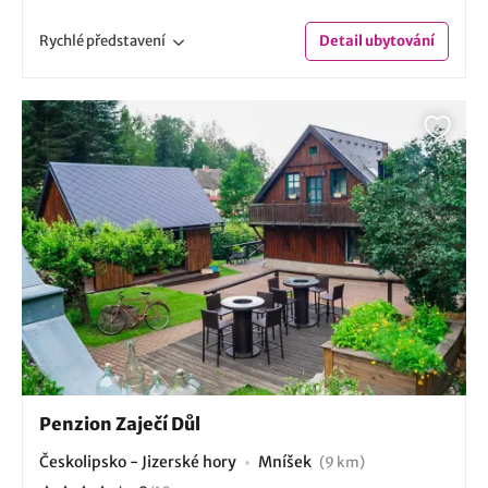
Rychlé
představení
Detail
ubytování
Penzion Zaječí Důl
Českolipsko - Jizerské hory
Mníšek
(9 km)