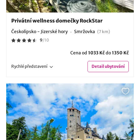
Privátní wellness domečky RockStar
Českolipsko - Jizerské hory
Smržovka
(7 km)
9
/
10
Cena od
1033 Kč
do
1350 Kč
Rychlé
představení
Detail
ubytování