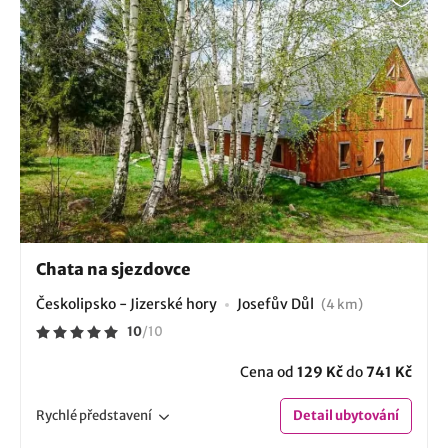
Chata na sjezdovce
Českolipsko - Jizerské hory
Josefův Důl
(4 km)
10
/
10
Cena od
129 Kč
do
741 Kč
Rychlé
představení
Detail
ubytování