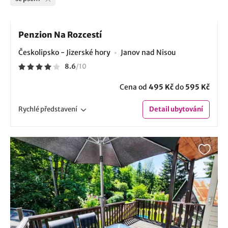
Penzion Na Rozcestí
Českolipsko - Jizerské hory
Janov nad Nisou
8.6
/
10
Cena od
495 Kč
do
595 Kč
Rychlé
představení
Detail
ubytování