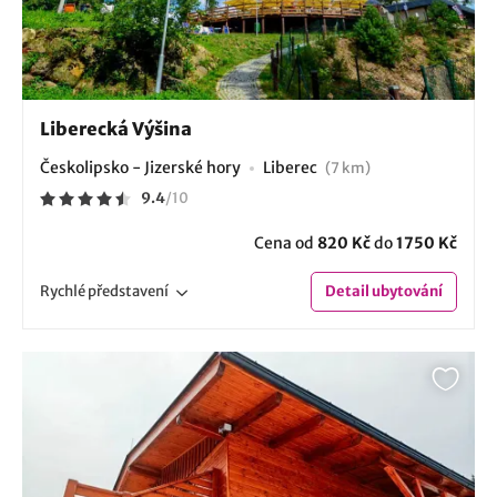
Liberecká Výšina
Českolipsko - Jizerské hory
Liberec
(7 km)
9.4
/
10
Cena od
820 Kč
do
1750 Kč
Rychlé
představení
Detail
ubytování