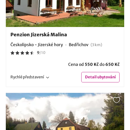
Penzion Jizerská Malina
Českolipsko - Jizerské hory
Bedřichov
(3 km)
9
/
10
Cena od
550 Kč
do
650 Kč
Rychlé
představení
Detail
ubytování