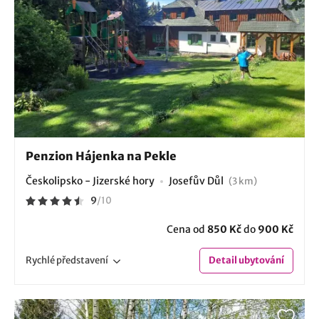
Penzion Hájenka na Pekle
Českolipsko - Jizerské hory
Josefův Důl
(3 km)
9
/
10
Cena od
850 Kč
do
900 Kč
Rychlé
představení
Detail
ubytování