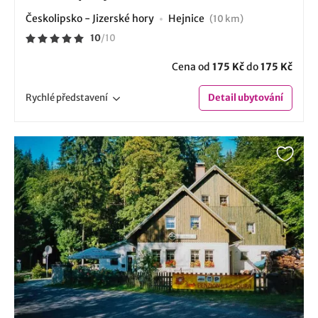
Českolipsko - Jizerské hory
Hejnice
(10 km)
10
/
10
Cena od
175 Kč
do
175 Kč
Rychlé
představení
Detail
ubytování