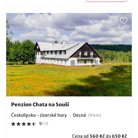
Penzion Chata na Souši
Českolipsko - Jizerské hory
Desná
(9 km)
9
/
10
Cena od
560 Kč
do
650 Kč