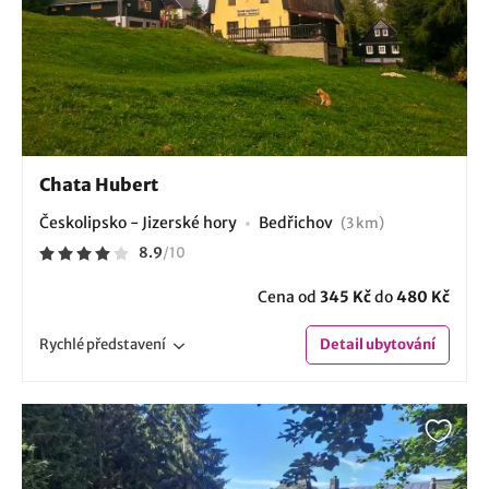
Chata Hubert
Českolipsko - Jizerské hory
Bedřichov
(3 km)
8.9
/
10
Cena od
345 Kč
do
480 Kč
Rychlé
představení
Detail
ubytování