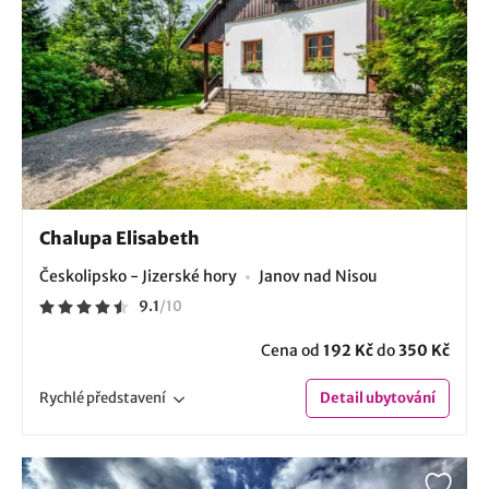
Chalupa Elisabeth
Českolipsko - Jizerské hory
Janov nad Nisou
9.1
/
10
Cena od
192 Kč
do
350 Kč
Rychlé
představení
Detail
ubytování