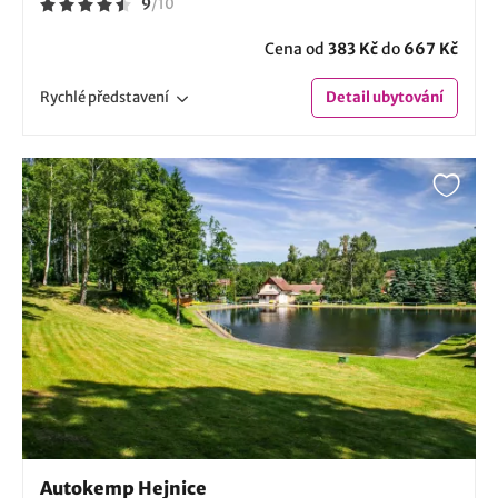
9
/
10
Cena od
383 Kč
do
667 Kč
Rychlé
představení
Detail
ubytování
Autokemp Hejnice