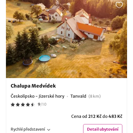
Chalupa Medvídek
Českolipsko - Jizerské hory
Tanvald
(8 km)
9
/
10
Cena od
212 Kč
do
483 Kč
Rychlé
představení
Detail
ubytování