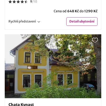
9
/
10
Cena od
648 Kč
do
1290 Kč
Rychlé
představení
Detail
ubytování
Chata Kynast