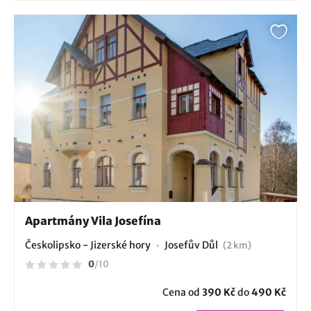
Apartmány Vila Josefína
Českolipsko - Jizerské hory
Josefův Důl
(2 km)
0
/
10
Cena od
390 Kč
do
490 Kč