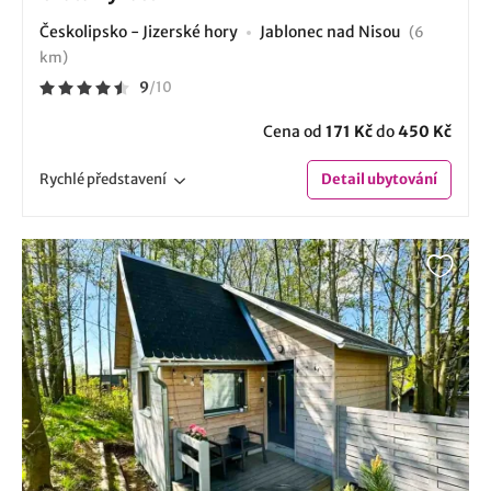
Českolipsko - Jizerské hory
Jablonec nad Nisou
(6
km)
9
/
10
Cena od
171 Kč
do
450 Kč
Rychlé
představení
Detail
ubytování