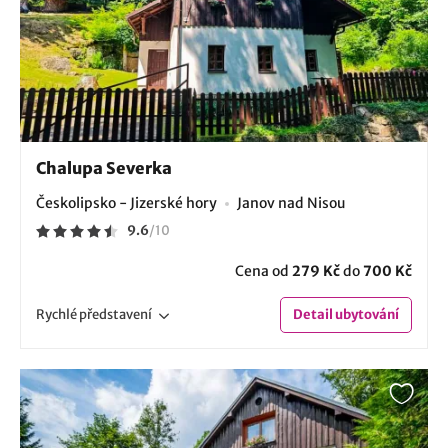
Chalupa Severka
Českolipsko - Jizerské hory
Janov nad Nisou
9.6
/
10
Cena od
279 Kč
do
700 Kč
Rychlé
představení
Detail
ubytování