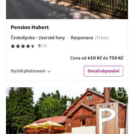
Pension Hubert
Českolipsko - Jizerské hory
Raspenava
(11 km)
9
/
10
Cena od
450 Kč
do
750 Kč
Rychlé
představení
Detail
ubytování