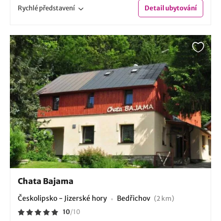
Rychlé
představení
Detail
ubytování
Chata Bajama
Českolipsko - Jizerské hory
Bedřichov
(2 km)
10
/
10