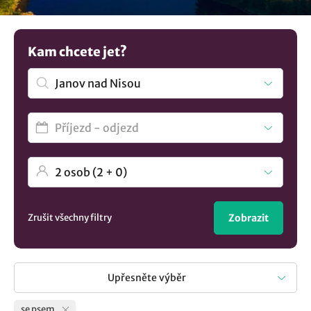
domácí mazlíčky. Nevybrali jste si? Mrkněte na všechna
ubytování v lokalitě Janov nad Nisou
.
Kam chcete jet?
Zrušit všechny filtry
Zobrazit
Upřesněte výběr
se psem