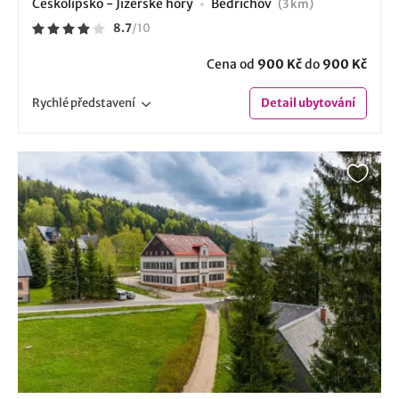
Českolipsko - Jizerské hory
Bedřichov
(3 km)
8.7
/
10
Cena od
900 Kč
do
900 Kč
Rychlé
představení
Detail
ubytování