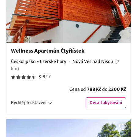
Wellness Apartmán Čtyřlístek
Českolipsko - Jizerské hory
Nová Ves nad Nisou
(7
km)
9.5
/
10
Cena od
788 Kč
do
2200 Kč
Rychlé
představení
Detail
ubytování