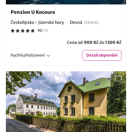
Penzion U Kocoura
Českolipsko - Jizerské hory
Desná
(10 km)
10
/
10
Cena od
900 Kč
do
1300 Kč
Rychlé
představení
Detail
ubytování