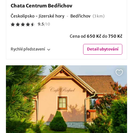
Chata Centrum Bedřichov
Českolipsko - Jizerské hory
Bedřichov
(3 km)
9.5
/
10
Cena od
650 Kč
do
750 Kč
Rychlé
představení
Detail
ubytování