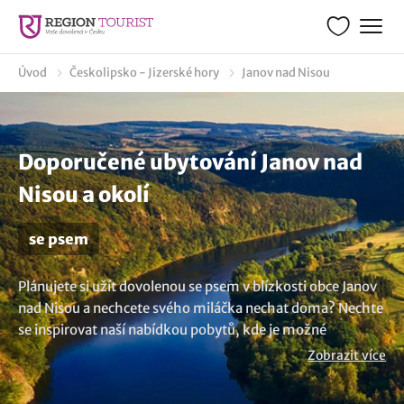
Úvod
Českolipsko - Jizerské hory
Janov nad Nisou
Doporučené ubytování Janov nad
Nisou a okolí
se psem
Plánujete si užít dovolenou se psem v blízkosti obce Janov
nad Nisou a nechcete svého miláčka nechat doma? Nechte
se inspirovat naší nabídkou pobytů, kde je možné
ubytování se psem nebo domácím zvířetem. Užijte si
Zobrazit více
bezstarostnou dovolenou i s kočkou v místech, která jsou
přátelská k zvířatům a poskytují veškeré pohodlí pro