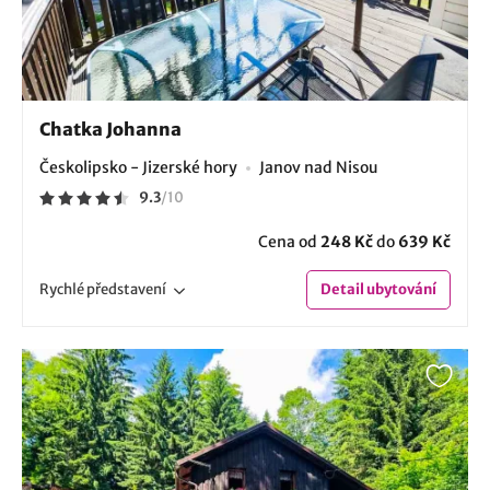
Chatka Johanna
Českolipsko - Jizerské hory
Janov nad Nisou
9.3
/
10
Cena od
248 Kč
do
639 Kč
Rychlé
představení
Detail
ubytování