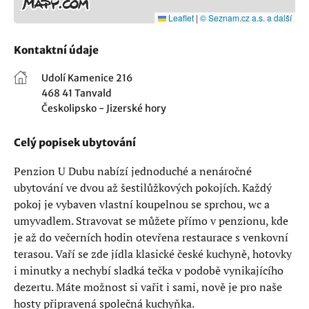
Leaflet
|
© Seznam.cz a.s. a další
Kontaktní údaje
Udolí Kamenice 216
468 41 Tanvald
Českolipsko - Jizerské hory
Celý popisek ubytování
Penzion U Dubu nabízí jednoduché a nenáročné
ubytování ve dvou až šestilůžkových pokojích. Každý
pokoj je vybaven vlastní koupelnou se sprchou, wc a
umyvadlem. Stravovat se můžete přímo v penzionu, kde
je až do večerních hodin otevřena restaurace s venkovní
terasou. Vaří se zde jídla klasické české kuchyně, hotovky
i minutky a nechybí sladká tečka v podobě vynikajícího
dezertu. Máte možnost si vařit i sami, nově je pro naše
hosty připravená společná kuchyňka.