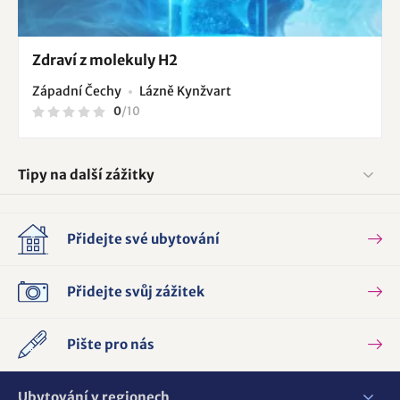
Zdraví z molekuly H2
Západní Čechy
Lázně Kynžvart
0
/
10
Tipy na další zážitky
Přidejte své ubytování
Přidejte svůj zážitek
Pište pro nás
Ubytování v regionech