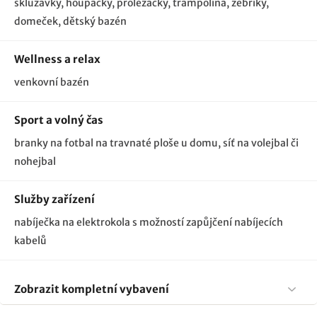
skluzavky
houpačky
prolézačky
trampolína
žebříky
domeček
dětský bazén
Wellness a relax
venkovní bazén
Sport a volný čas
branky na fotbal na travnaté ploše u domu, síť na volejbal či
nohejbal
Služby zařízení
nabíječka na elektrokola s možností zapůjčení nabíjecích
kabelů
Zobrazit kompletní vybavení