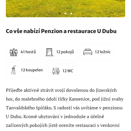
Co vše nabízí Penzion a restaurace U Dubu
41 hostů
12 pokojů
12 ložnic
12 koupelen
12 WC
Přijeďte aktivně strávit svojí dovolenou do Jizerských
hor, do malebného údolí říčky Kamenice, pod jižní svahy
Tanvaldského špičáku. S radostí vás uvítáme v penzionu
U Dubu. Kromě ubytování v jednoduše a účelně
zařízených pokojích jistě oceníte restauraci s venkovní