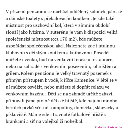
V přízemí penzionu se nachází oddělený salonek, pánské
a dámské toalety s přebalovacím koutkem. Je zde také
místnost pro uschování kol, která v zimním období
slouží jako lyžárna. V suterénu je vám k dispozici velká
společenská místnost (cca 170 m2), kde můžete
uspořádat společenskou akci. Naleznete zde i útulnou
klubovnu s dětským koutkem a knihovnou. Posedět
můžete i venku, buď na venkovní terase u restaurace,
nebo na zahradě s venkovním posezením, ohništěm a
grilem. Kolem penzionu je velký travnatý pozemek s
přímým přístupem k vodě, k říčce Kamenice. V létě se v
ní můžete osvěžit, nebo můžete si dopřát relaxu ve
venkovním bazénu. Děti se na zahradě určitě zabaví,
připravili jsme pro ně dětské hřiště, kde najdou mnoho
herních prvků včetně trampolíny, domečku, skluzavky a
pískoviště. Máme zde i travnaté fotbalové hřiště s
brankami a síť na volejbal či nohejbal.
Zobrazit více