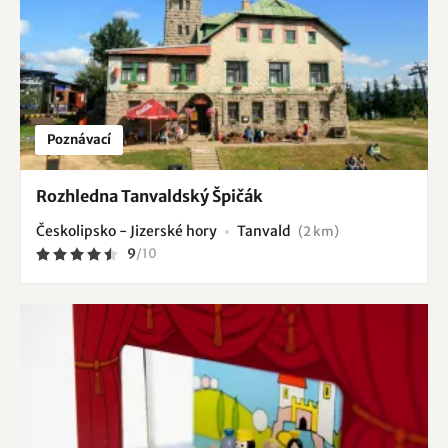
Poznávací
Rozhledna Tanvaldský Špičák
Českolipsko - Jizerské hory
Tanvald
(2 km)
9
/
10