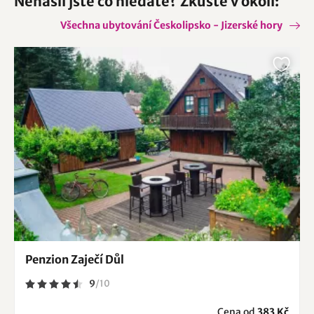
Nenašli jste co hledáte? Zkuste v okolí:
Všechna ubytování Českolipsko - Jizerské hory
Penzion Zaječí Důl
9
/
10
Cena od
383 Kč