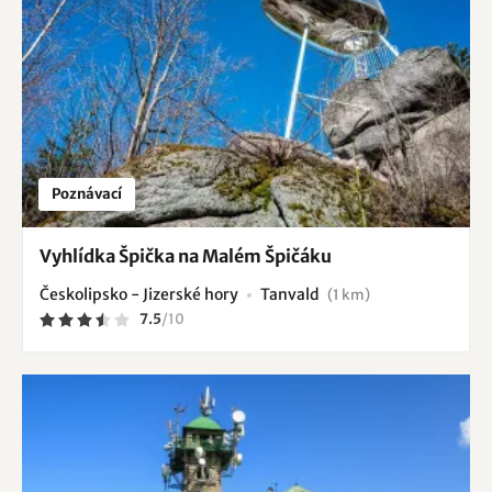
Poznávací
Vyhlídka Špička na Malém Špičáku
Českolipsko - Jizerské hory
Tanvald
(1 km)
7.5
/
10