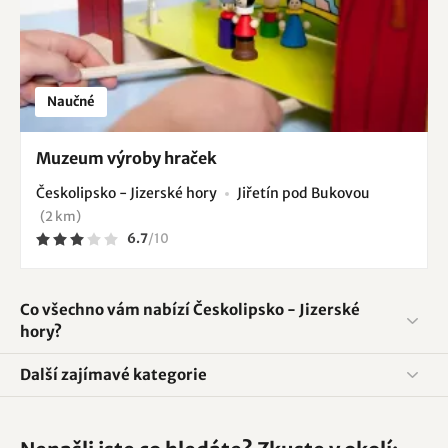
Naučné
Muzeum výroby hraček
Českolipsko - Jizerské hory
Jiřetín pod Bukovou
(2 km)
6.7
/
10
Co všechno vám nabízí Českolipsko - Jizerské
hory?
Další zajímavé kategorie