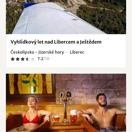
Vyhlídkový let nad Libercem a Ještědem
Českolipsko - Jizerské hory
Liberec
7.2
/
10