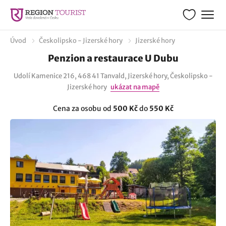
Úvod
Českolipsko - Jizerské hory
Jizerské hory
Penzion a restaurace U Dubu
Udolí Kamenice 216, 468 41 Tanvald, Jizerské hory, Českolipsko -
Jizerské hory
ukázat na mapě
Cena za osobu od
500 Kč
do
550 Kč