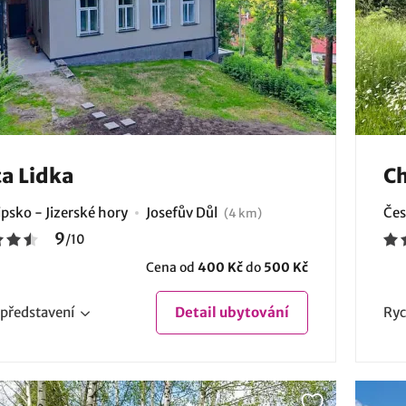
a Lidka
Ch
psko - Jizerské hory
Josefův Důl
Čes
(4 km)
9
/
10
Cena od
400 Kč
do
500 Kč
představení
Detail
ubytování
Ryc