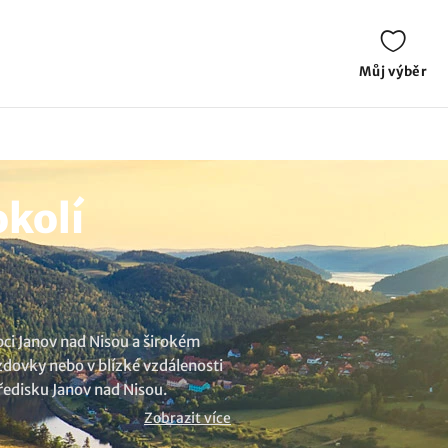
Můj výběr
kolí
ci Janov nad Nisou a širokém
zdovky nebo v blízké vzdálenosti
tředisku Janov nad Nisou.
Zobrazit více