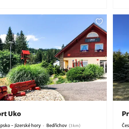
rt Uko
Pr
psko - Jizerské hory
Bedřichov
Čes
(3 km)