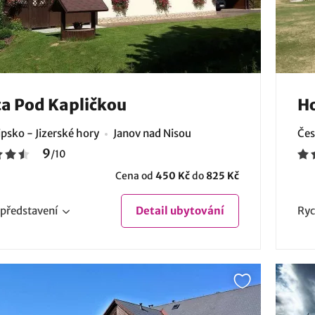
a Pod Kapličkou
Ho
psko - Jizerské hory
Janov nad Nisou
Čes
9
/
10
Cena od
450 Kč
do
825 Kč
představení
Detail
ubytování
Ryc