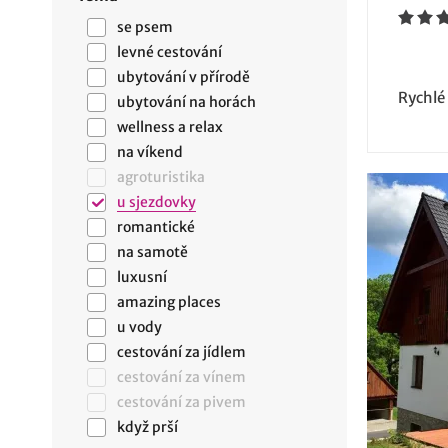
se psem
levné cestování
ubytování v přírodě
Rychlé
ubytování na horách
wellness a relax
na víkend
agroturistika
u sjezdovky
romantické
na samotě
luxusní
amazing places
u vody
cestování za jídlem
cestování za vínem
cestování za pivem
když prší