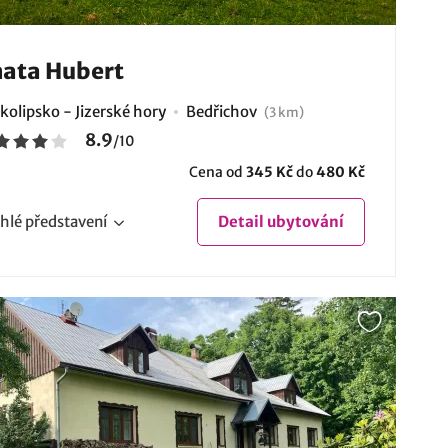
ata Hubert
kolipsko - Jizerské hory
Bedřichov
(3 km)
8.9
/
10
Cena od
345 Kč
do
480 Kč
hlé
představení
Detail
ubytování