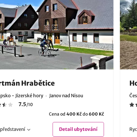
rtmán Hrabětice
Ho
psko - Jizerské hory
Janov nad Nisou
Čes
7.5
/
10
Cena od
400 Kč
do
600 Kč
představení
Detail
ubytování
Ryc