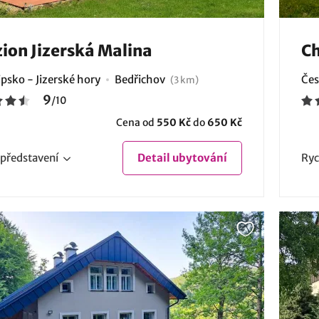
ion Jizerská Malina
Ch
psko - Jizerské hory
Bedřichov
Čes
(3 km)
9
/
10
Cena od
550 Kč
do
650 Kč
představení
Detail
ubytování
Ryc