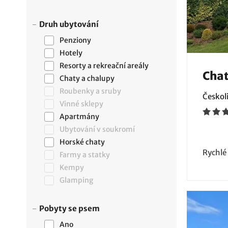
Druh ubytování
Penziony
Hotely
Resorty a rekreační areály
Chat
Chaty a chalupy
Roubenky a sruby
Českoli
Vinné sklepy
Apartmány
Ubytování v soukromí
Horské chaty
Rychlé
Farmy a statky
Kempy
Glamping
Pobyty se psem
Ano