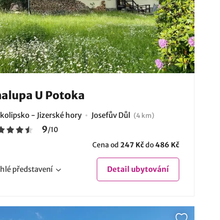
alupa U Potoka
kolipsko - Jizerské hory
Josefův Důl
(4 km)
9
/
10
Cena od
247 Kč
do
486 Kč
hlé
představení
Detail
ubytování