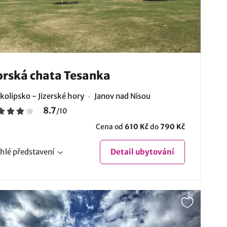
rská chata Tesanka
kolipsko - Jizerské hory
Janov nad Nisou
8.7
/
10
Cena od
610 Kč
do
790 Kč
hlé
představení
Detail
ubytování