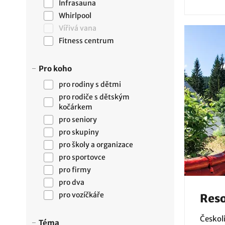
Infrasauna
Whirlpool
Vířivá vana
Fitness centrum
Pro koho
pro rodiny s dětmi
pro rodiče s dětským
kočárkem
pro seniory
pro skupiny
pro školy a organizace
pro sportovce
pro firmy
pro dva
pro vozíčkáře
Reso
Českoli
Téma