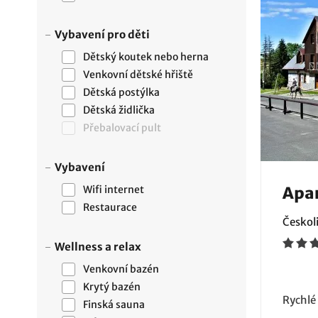
Vybavení pro děti
Dětský koutek nebo herna
Venkovní dětské hřiště
Dětská postýlka
Dětská židlička
Přebalovací pult
Vybavení
Wifi internet
Apa
Restaurace
Českoli
Wellness a relax
Venkovní bazén
Krytý bazén
Rychlé
Finská sauna