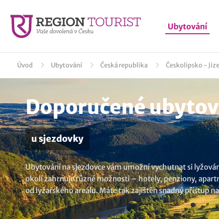
Ubytování
Úvod
Ubytování
Česká republika
Českolipsko - Jiz
Doporučené ubytová
u sjezdovky
Ubytování na sjezdovce vám umožní vychutnat si lyžován
okolí zahrnuje různé možnosti – hotely, penziony, apart
od lyžařského areálu. Máte tak zajištěn snadný přístup na
Zajímavá vás kompletní seznam
ubytování v lokalitě Jan