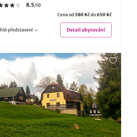
8.5
/
10
Cena od
580 Kč
do
650 Kč
hlé
představení
Detail
ubytování