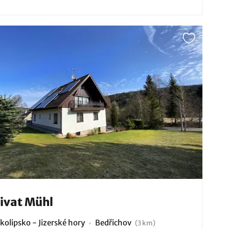
ivat Mühl
kolipsko - Jizerské hory
Bedřichov
(3 km)