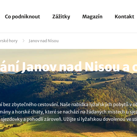
Co podniknout
Zážitky
Magazín
Kontakt
erské hory
Janov nad Nisou
ní Janov nad Nisou a o
í bez zbytečného cestování. Naše nabídka lyžařských pobytů v ob
mány a horské chaty, které se nachází na žádaných místech u sje
 sjezdovky a pohodlí zároveň. Užijte si lyžařskou dovolenou ve s
ov nad Nisou
.? U nás si vyberete.