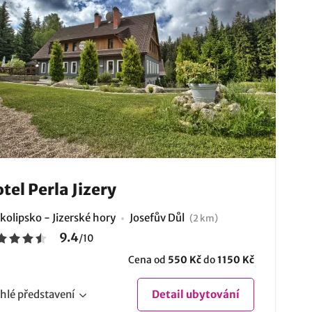
tel Perla Jizery
kolipsko - Jizerské hory
Josefův Důl
(2 km)
9.4
/
10
Cena od
550 Kč
do
1150 Kč
hlé
představení
Detail
ubytování