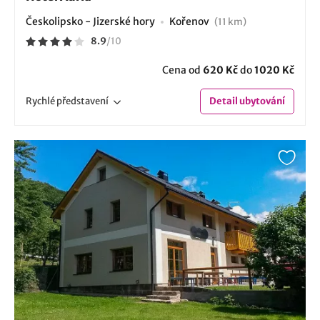
Českolipsko - Jizerské hory
Kořenov
(11 km)
8.9
/
10
Cena od
620 Kč
do
1020 Kč
Rychlé
představení
Detail
ubytování