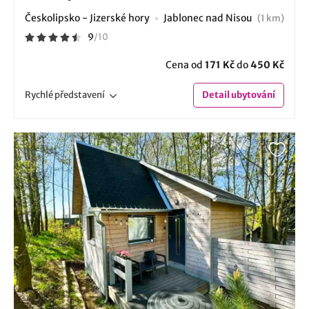
Českolipsko - Jizerské hory
Jablonec nad Nisou
(1 km)
9
/
10
Cena od
171 Kč
do
450 Kč
Rychlé
představení
Detail
ubytování