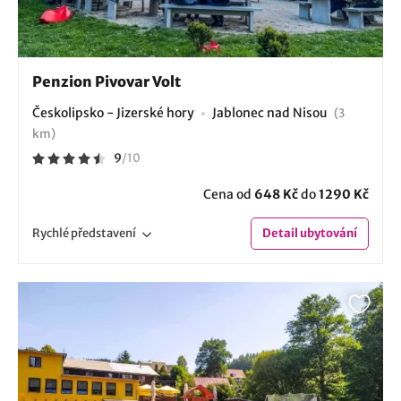
Penzion Pivovar Volt
Českolipsko - Jizerské hory
Jablonec nad Nisou
(3
km)
9
/
10
Cena od
648 Kč
do
1290 Kč
Rychlé
představení
Detail
ubytování