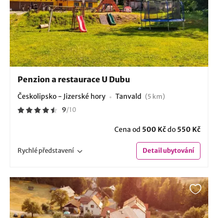
Penzion a restaurace U Dubu
Českolipsko - Jizerské hory
Tanvald
(5 km)
9
/
10
Cena od
500 Kč
do
550 Kč
Rychlé
představení
Detail
ubytování