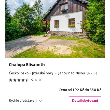
Chalupa Elisabeth
Českolipsko - Jizerské hory
Janov nad Nisou
(6 km)
9.1
/
10
Cena od
192 Kč
do
350 Kč
Rychlé
představení
Detail
ubytování