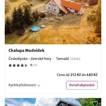
Chalupa Medvídek
Českolipsko - Jizerské hory
Tanvald
(5 km)
9
/
10
Cena od
212 Kč
do
483 Kč
Rychlé
představení
Detail
ubytování