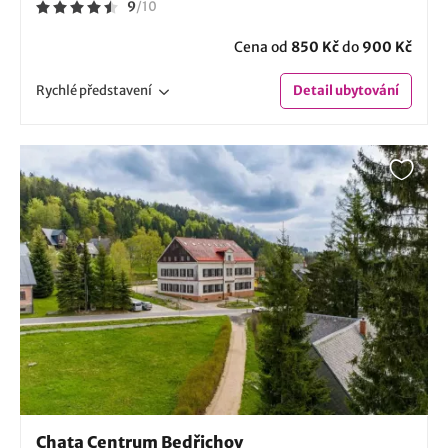
9
/
10
Cena od
850 Kč
do
900 Kč
Rychlé
představení
Detail
ubytování
Chata Centrum Bedřichov