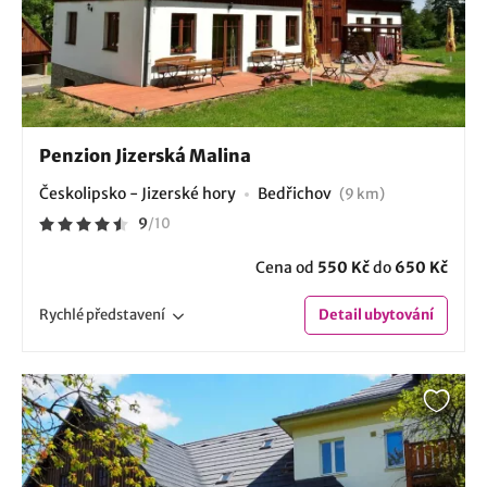
Penzion Jizerská Malina
Českolipsko - Jizerské hory
Bedřichov
(9 km)
9
/
10
Cena od
550 Kč
do
650 Kč
Rychlé
představení
Detail
ubytování