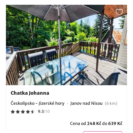
Chatka Johanna
Českolipsko - Jizerské hory
Janov nad Nisou
(6 km)
9.3
/
10
Cena od
248 Kč
do
639 Kč