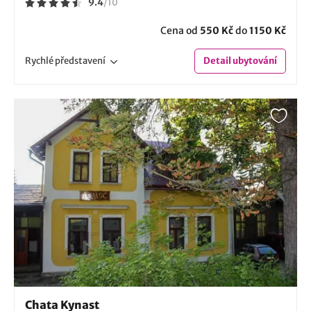
9.4
/
10
Cena od
550 Kč
do
1150 Kč
Rychlé
představení
Detail
ubytování
Chata Kynast