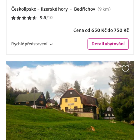
Českolipsko - Jizerské hory
Bedřichov
(9 km)
9.5
/
10
Cena od
650 Kč
do
750 Kč
Rychlé
představení
Detail
ubytování