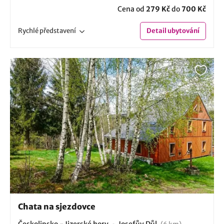
Cena od
279 Kč
do
700 Kč
Rychlé
představení
Detail
ubytování
Chata na sjezdovce
Českolipsko - Jizerské hory
Josefův Důl