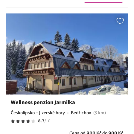
Wellness penzion Jarmilka
Českolipsko - Jizerské hory
Bedřichov
(9 km)
8.7
/
10
Cena od
900 Kč
do
900 Kč