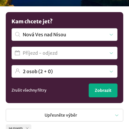
domácí mazlíčky. Nevybrali jste si? Mrkněte na všechna
ubytování v lokalitě Nová Ves nad Nisou
.
Kam chcete jet?
Zrušit všechny filtry
Zobrazit
Upřesněte výběr
se psem