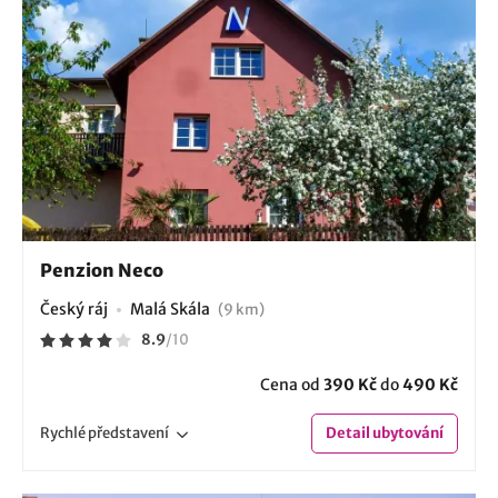
Penzion Neco
Český ráj
Malá Skála
(9 km)
8.9
/
10
Cena od
390 Kč
do
490 Kč
Rychlé
představení
Detail
ubytování