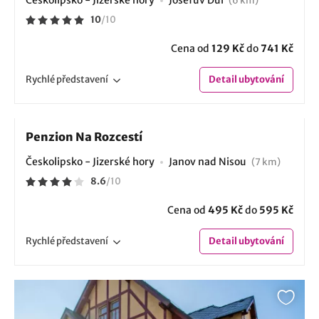
(6 km)
10
/
10
Cena od
129 Kč
do
741 Kč
Rychlé
představení
Detail
ubytování
Penzion Na Rozcestí
Českolipsko - Jizerské hory
Janov nad Nisou
(7 km)
8.6
/
10
Cena od
495 Kč
do
595 Kč
Rychlé
představení
Detail
ubytování