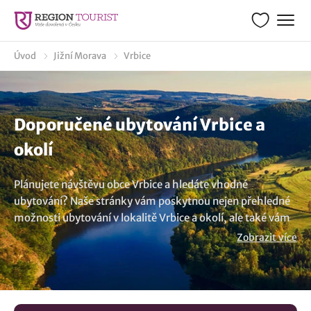
Úvod
Jižní Morava
Vrbice
Doporučené ubytování Vrbice a
okolí
Plánujete návštěvu obce Vrbice a hledáte vhodné
ubytování? Naše stránky vám poskytnou nejen přehledné
možnosti ubytování v lokalitě Vrbice a okolí, ale také vám
ukážeme co zde podniknout. Naše nabídka zahrnuje výběr
Zobrazit více
ubytování ideální pro rodinnou dovolenou i krátkodobé
pobyty. Najdete zde vše od roubených chalup, stylových
apartmánů až po penziony a luxusní hotely, připravené
vám poskytnout ten nejlepší odpočinek. U nás můžete