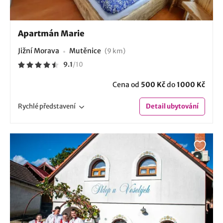
Apartmán Marie
Jižní Morava
Mutěnice
(9 km)
9.1
/
10
Cena od
500 Kč
do
1000 Kč
Rychlé
představení
Detail
ubytování