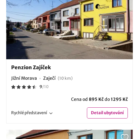
Penzion Zajíček
Jižní Morava
Zaječí
(10 km)
9
/
10
Cena od
895 Kč
do
1295 Kč
Rychlé
představení
Detail
ubytování