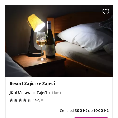
Resort Zajíci ze Zaječí
Jižní Morava
Zaječí
(11 km)
9.2
/
10
Cena od
300 Kč
do
1000 Kč