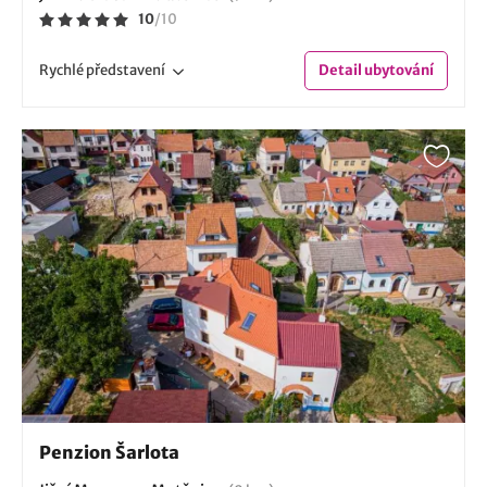
10
/
10
Rychlé
představení
Detail
ubytování
Penzion Šarlota