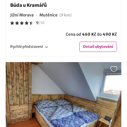
Búda u Kramářů
Jižní Morava
Mutěnice
(9 km)
9
/
10
Cena od
460 Kč
do
490 Kč
Rychlé
představení
Detail
ubytování