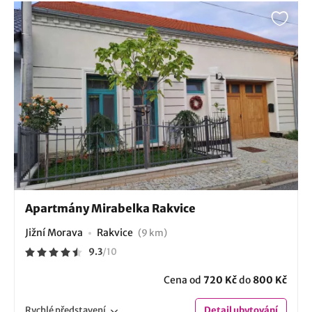
Apartmány Mirabelka Rakvice
Jižní Morava
Rakvice
(9 km)
9.3
/
10
Cena od
720 Kč
do
800 Kč
Rychlé
představení
Detail
ubytování