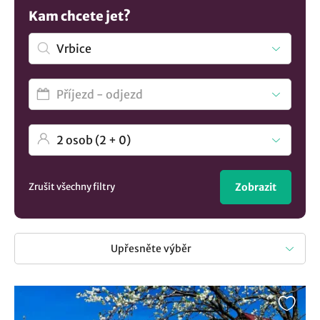
využít last minute nabídky se zajímavou slevou, ale také si
Kam chcete jet?
můžete zvolit stravování, zda hledáte pobyt se snídaní, s
polopenzí nebo bez stravy. Vyberte si ze seznamu
ubytování v obci Vrbice a těšte se na příjemně strávené
chvíle v regionu Jižní Morava. A pokud stále nevíte,
podívejte se na naše tipy:
Penzion u Hošků
Zrušit všechny filtry
Zobrazit
Upřesněte výběr