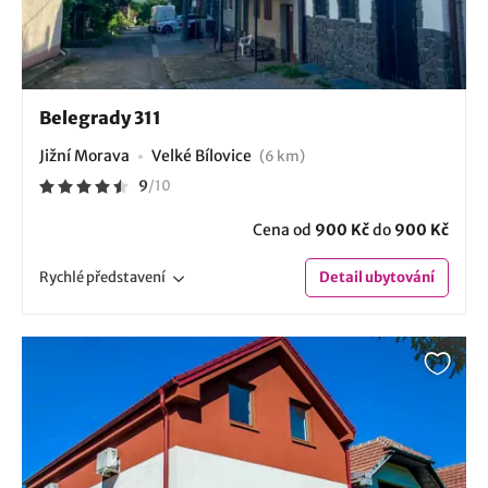
Belegrady 311
Jižní Morava
Velké Bílovice
(6 km)
9
/
10
Cena od
900 Kč
do
900 Kč
Rychlé
představení
Detail
ubytování