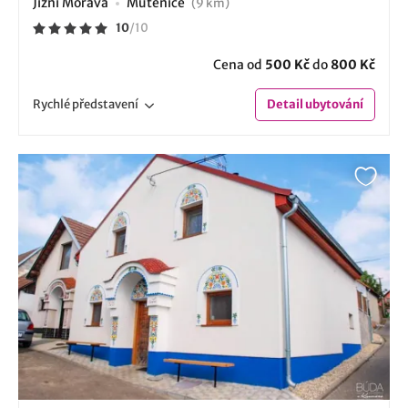
Jižní Morava
Mutěnice
(9 km)
10
/
10
Cena od
500 Kč
do
800 Kč
Rychlé
představení
Detail
ubytování