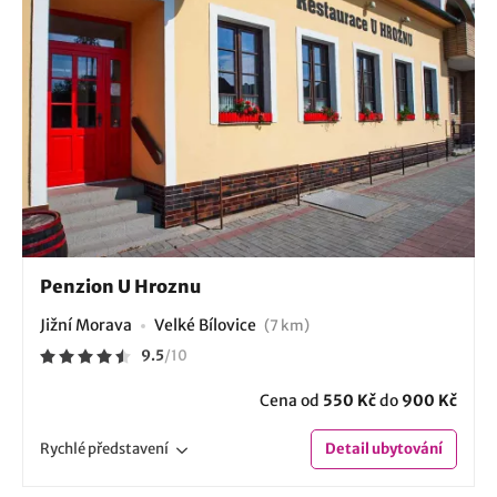
Penzion U Hroznu
Jižní Morava
Velké Bílovice
(7 km)
9.5
/
10
Cena od
550 Kč
do
900 Kč
Rychlé
představení
Detail
ubytování