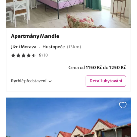
Apartmány Mandle
Jižní Morava
Hustopeče
(13 km)
9
/
10
Cena od
1150 Kč
do
1250 Kč
Rychlé
představení
Detail
ubytování