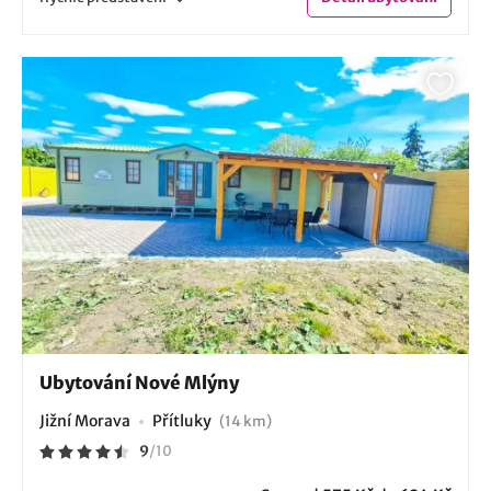
Ubytování Nové Mlýny
Jižní Morava
Přítluky
(14 km)
9
/
10