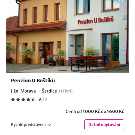
Penzion U Buštíků
Jižní Morava
Šardice
(11 km)
9
/
10
Cena od
1000 Kč
do
1600 Kč
Rychlé
představení
Detail
ubytování