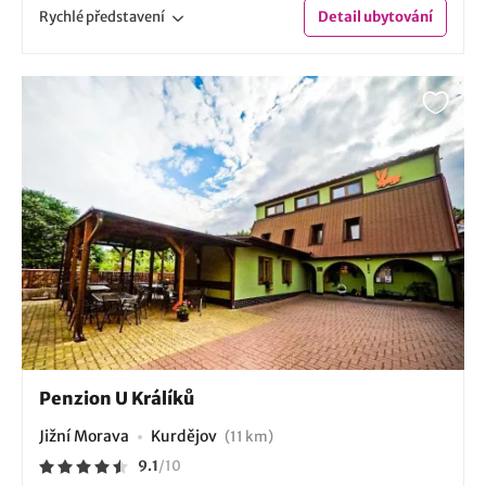
Rychlé
představení
Detail
ubytování
Penzion U Králíků
Jižní Morava
Kurdějov
(11 km)
9.1
/
10