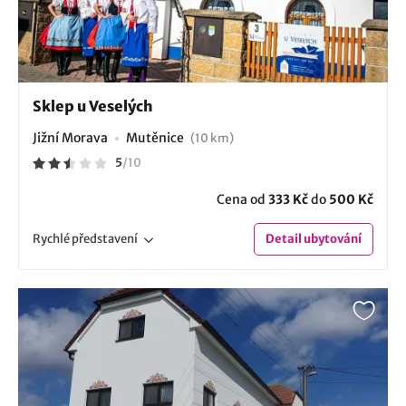
Sklep u Veselých
Jižní Morava
Mutěnice
(10 km)
5
/
10
Cena od
333 Kč
do
500 Kč
Rychlé
představení
Detail
ubytování