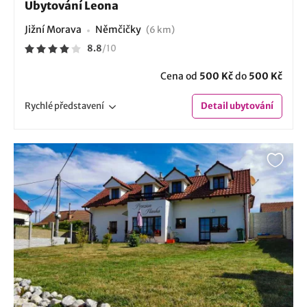
Ubytování Leona
Jižní Morava
Němčičky
(6 km)
8.8
/
10
Cena od
500 Kč
do
500 Kč
Rychlé
představení
Detail
ubytování