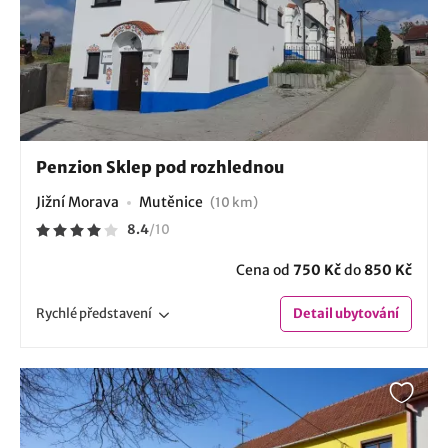
Penzion Sklep pod rozhlednou
Jižní Morava
Mutěnice
(10 km)
8.4
/
10
Cena od
750 Kč
do
850 Kč
Rychlé
představení
Detail
ubytování