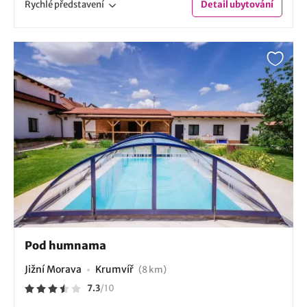
Rychlé
představení
Detail
ubytování
Pod humnama
Jižní Morava
Krumvíř
(8 km)
7.3
/
10