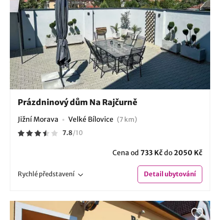
Prázdninový dům Na Rajčurně
Jižní Morava
Velké Bílovice
(7 km)
7.8
/
10
Cena od
733 Kč
do
2050 Kč
Rychlé
představení
Detail
ubytování