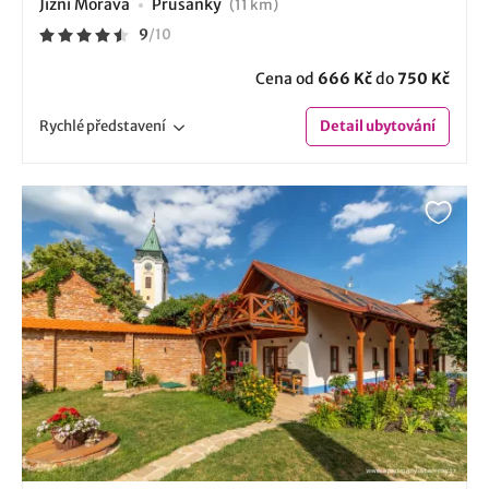
Jižní Morava
Prušánky
(11 km)
9
/
10
Cena od
666 Kč
do
750 Kč
Rychlé
představení
Detail
ubytování