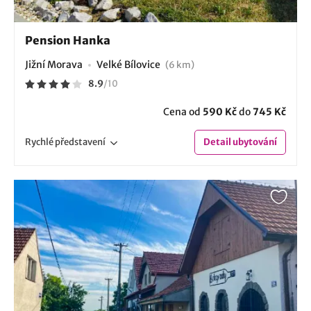
Pension Hanka
Jižní Morava
Velké Bílovice
(6 km)
8.9
/
10
Cena od
590 Kč
do
745 Kč
Rychlé
představení
Detail
ubytování