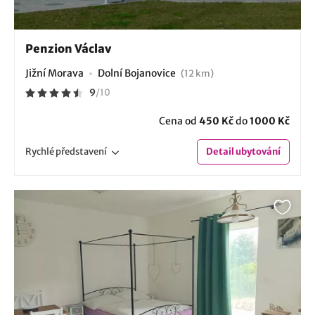
Penzion Václav
Jižní Morava
Dolní Bojanovice
(12 km)
9
/
10
Cena od
450 Kč
do
1000 Kč
Rychlé
představení
Detail
ubytování