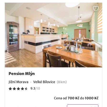
Pension Mlýn
Jižní Morava
Velké Bílovice
(8 km)
9.3
/
10
Cena od
700 Kč
do
1000 Kč