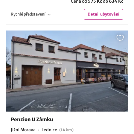
Cena od
575 Kč
do
634 Kč
Rychlé
představení
Detail
ubytování
Penzion U Zámku
Jižní Morava
Lednice
(14 km)