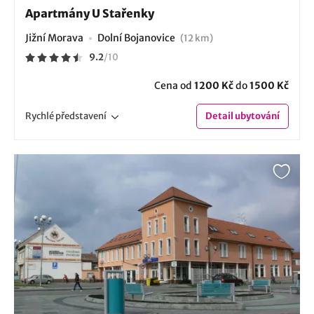
Apartmány U Stařenky
Jižní Morava
Dolní Bojanovice
(12 km)
9.2
/
10
Cena od
1200 Kč
do
1500 Kč
Rychlé
představení
Detail
ubytování