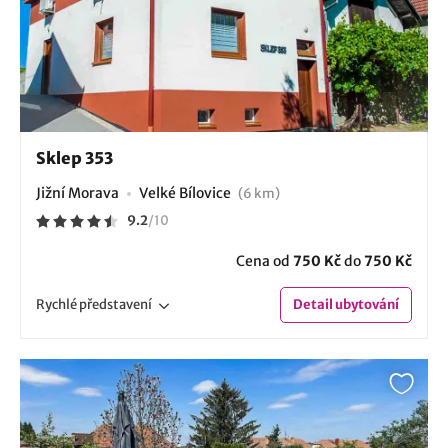
Sklep 353
Jižní Morava
Velké Bílovice
(6 km)
9.2
/
10
Cena od
750 Kč
do
750 Kč
Rychlé
představení
Detail
ubytování