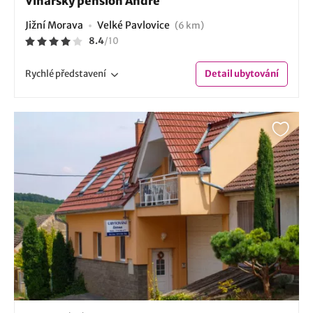
Vinařský pension André
Jižní Morava
Velké Pavlovice
(6 km)
8.4
/
10
Rychlé
představení
Detail
ubytování