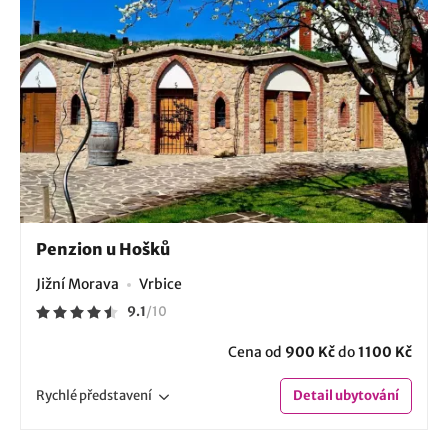
Penzion u Hošků
Jižní Morava
Vrbice
9.1
/
10
Cena od
900 Kč
do
1100 Kč
Rychlé
představení
Detail
ubytování