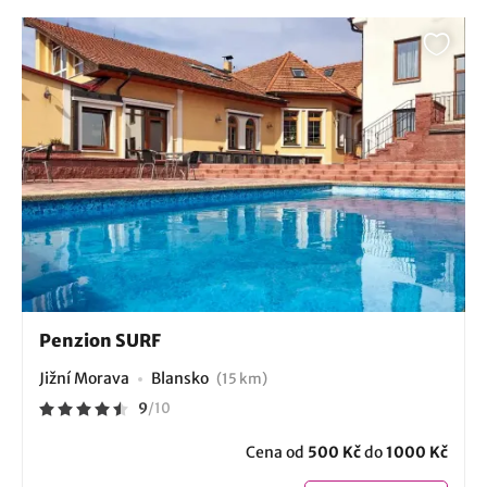
Penzion SURF
Jižní Morava
Blansko
(15 km)
9
/
10
Cena od
500 Kč
do
1000 Kč