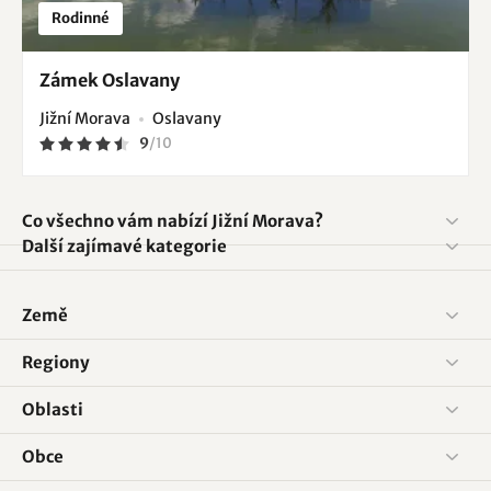
Rodinné
Zámek Oslavany
Jižní Morava
Oslavany
9
/
10
Co všechno vám nabízí Jižní Morava?
Další zajímavé kategorie
Země
Regiony
Oblasti
Obce