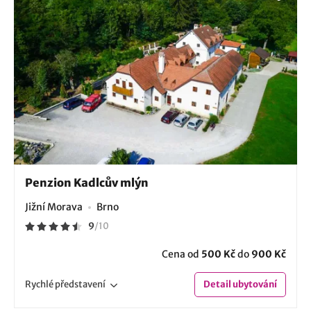
Penzion Kadlcův mlýn
Jižní Morava
Brno
9
/
10
Cena od
500 Kč
do
900 Kč
Rychlé
představení
Detail
ubytování