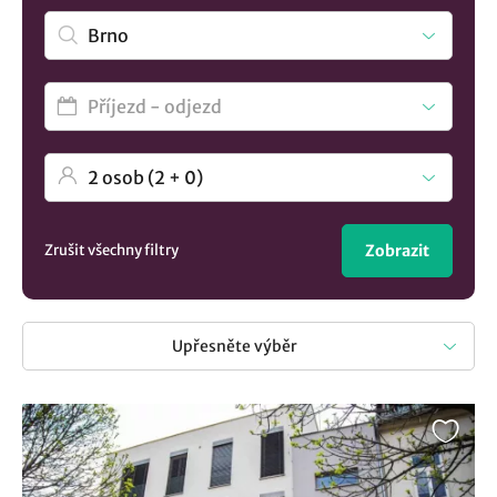
najdete to pravé místo pro váš pobyt. Sledujte také naše
last minute nabídky, díky kterým můžete ušetřit a zároveň
si užít nezapomenutelnou dovolenou v destinaci Brno.
Začněte plánovat svůj odpočinek už dnes a nezapomeňte,
že ubytování si můžete objednat bez stravy nebo se snídaní
či polopenzí. Mrkněte na naše tipy v obci Brno a okolí.
Namátkou vybíráme následující možnosti:
Black Field
Apartments
,
Penzion Kadlcův mlýn
a navštivte
Jihomoravský kraj.
Zrušit všechny filtry
Zobrazit
Upřesněte výběr