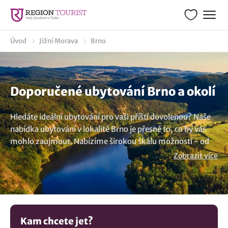
Úvod
Jižní Morava
Brno
Doporučené ubytování Brno a okolí
Hledáte ideální ubytování pro vaši příští dovolenou? Naše
nabídka ubytování v lokalitě Brno je přesně to, co by vás
mohlo zaujmout. Nabízíme širokou škálu možností - od
útulných penzionů, apartmánů, chat až po luxusní hotely,
Zobrazit více
které zajistí, že vaše dovolená bude přesně podle vašich
představ. Nechte se inspirovat našimi tipy na ubytování a
nezapomeňte využít atraktivní slevy, které získáte přímo
od majitele. Ať už hledáte romantické místo pro dva,
chcete prožít dovolenou plnou zážitků s rodinou, nebo si
Kam chcete jet?
jen potřebujete odpočinout od každodenního shonu, u nás