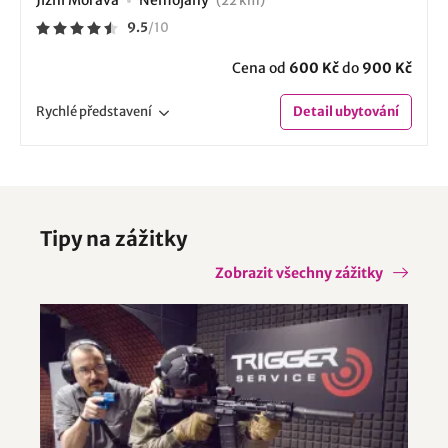
(22 km)
9.5
/
10
Cena od
600 Kč
do
900 Kč
Rychlé
představení
Detail
ubytování
Tipy na zážitky
Zobrazit všechny zážitky