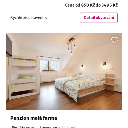
Cena od
850 Kč
do
3495 Kč
Rychlé
představení
Detail
ubytování
Penzion malá farma
Jižní Morava
Nemojany