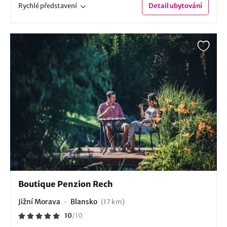
Rychlé
představení
Detail
ubytování
Boutique Penzion Rech
Jižní Morava
Blansko
(17 km)
10
/
10