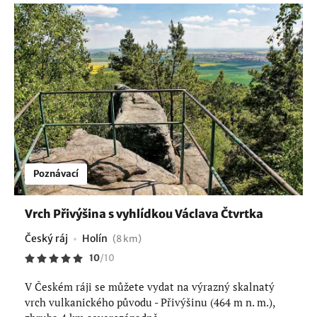
Poznávací
Vrch Přivýšina s vyhlídkou Václava Čtvrtka
Český ráj
Holín
(8 km)
10
/
10
V Českém ráji se můžete vydat na výrazný skalnatý
vrch vulkanického původu - Přivýšinu (464 m n. m.),