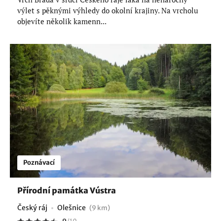
výlet s pěknými výhledy do okolní krajiny. Na vrcholu
objevíte několik kamenn...
Poznávací
Přírodní památka Vústra
Český ráj
Olešnice
(9 km)