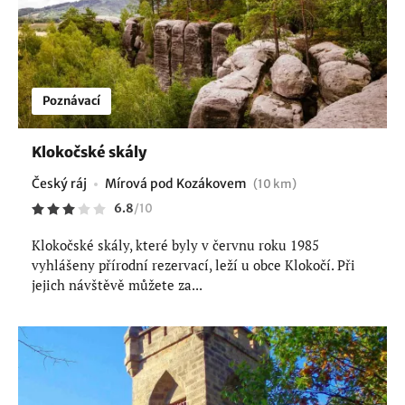
Poznávací
Klokočské skály
Český ráj
Mírová pod Kozákovem
(10 km)
6.8
/
10
Klokočské skály, které byly v červnu roku 1985
vyhlášeny přírodní rezervací, leží u obce Klokočí. Při
jejich návštěvě můžete za...