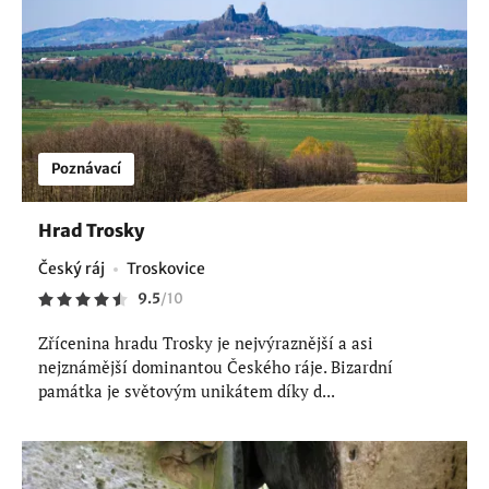
Poznávací
Hrad Trosky
Český ráj
Troskovice
9.5
/
10
Zřícenina hradu Trosky je nejvýraznější a asi
nejznámější dominantou Českého ráje. Bizardní
památka je světovým unikátem díky d...