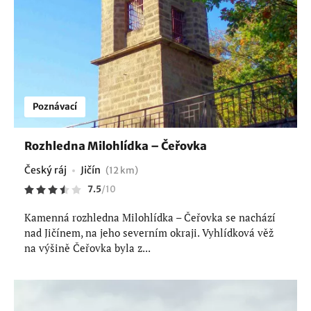
Poznávací
Rozhledna Milohlídka – Čeřovka
Český ráj
Jičín
(12 km)
7.5
/
10
Kamenná rozhledna Milohlídka – Čeřovka se nachází
nad Jičínem, na jeho severním okraji. Vyhlídková věž
na výšině Čeřovka byla z...