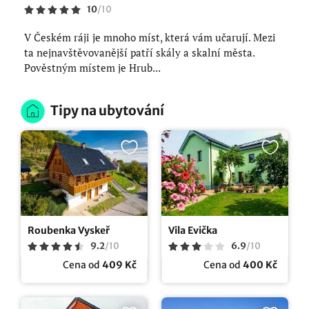
10
/
10
V Českém ráji je mnoho míst, která vám učarují. Mezi
ta nejnavštěvovanější patří skály a skalní města.
Pověstným místem je Hrub...
Tipy na ubytování
Roubenka Vyskeř
Vila Evička
9.2
/
10
6.9
/
10
Cena od
409 Kč
Cena od
400 Kč