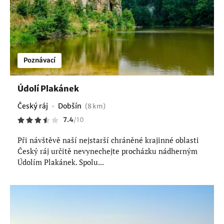
Poznávací
Údolí Plakánek
Český ráj
Dobšín
(8 km)
7.4
/
10
Při návštěvě naší nejstarší chráněné krajinné oblasti
Český ráj určitě nevynechejte procházku nádherným
Údolím Plakánek. Spolu...