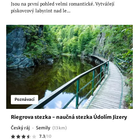
Jsou na první pohled velmi romantické. Vytvářejí
pískovcový labyrint nad le...
Poznávací
Riegrova stezka - naučná stezka Údolím Jizery
Český ráj
Semily
(13 km)
7.3
/
10