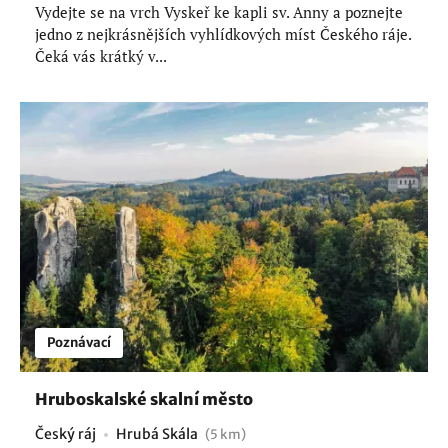
Vydejte se na vrch Vyskeř ke kapli sv. Anny a poznejte
jedno z nejkrásnějších vyhlídkových míst Českého ráje.
Čeká vás krátký v...
Poznávací
Hruboskalské skalní město
Český ráj
Hrubá Skála
(5 km)