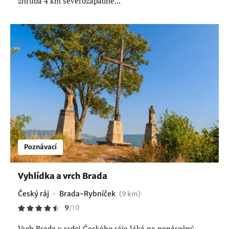
zhruba 4 km severozápadně...
Poznávací
Vyhlídka a vrch Brada
Český ráj
Brada-Rybníček
(9 km)
9
/
10
Vrch Brada v srdci Českého ráje láká na nenáročný