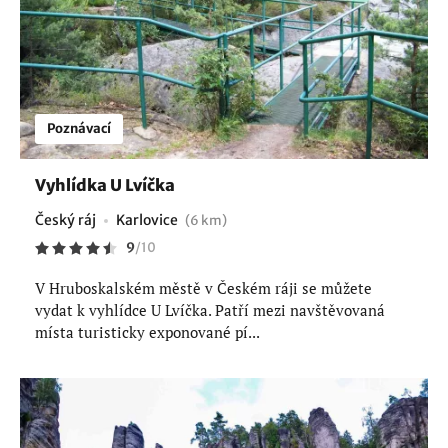
Poznávací
Vyhlídka U Lvíčka
Český ráj
Karlovice
(6 km)
9
/
10
V Hruboskalském městě v Českém ráji se můžete
vydat k vyhlídce U Lvíčka. Patří mezi navštěvovaná
místa turisticky exponované pí...