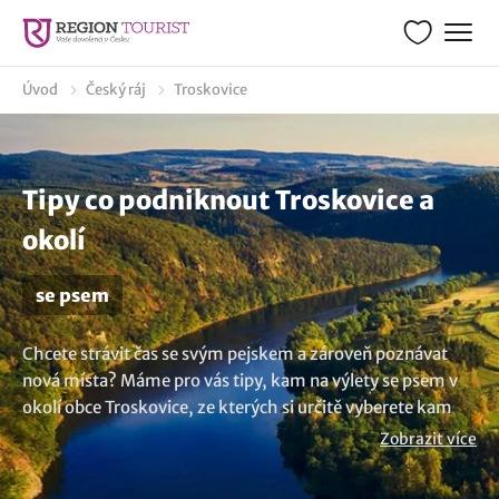
Úvod
Český ráj
Troskovice
Tipy co podniknout Troskovice a
okolí
se psem
Chcete strávit čas se svým pejskem a zároveň poznávat
nová místa? Máme pro vás tipy, kam na výlety se psem v
okolí obce Troskovice, ze kterých si určitě vyberete kam
vyrazit! V našem výběru najdete nejrůznější lokality, kde
Zobrazit více
váš pes bude mít možnost pobíhat, prozkoumávat nové
vůně a možná naváže i nová psí přátelství. Vsadíme se, že