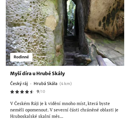
Rodinné
Myší díra u Hrubé Skály
Český ráj
Hrubá Skála
(4 km)
9
/
10
V Českém Ráji je k vidění mnoho míst, která byste
neměli opomenout. V severní části chráněné oblasti je
Hruboskalské skalní měs...