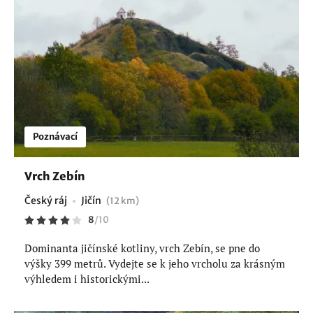
Poznávací
Vrch Zebín
Český ráj
Jičín
(12 km)
8
/
10
Dominanta jičínské kotliny, vrch Zebín, se pne do
výšky 399 metrů. Vydejte se k jeho vrcholu za krásným
výhledem i historickými...