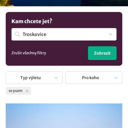
to pro něj bude nezapomenutelné dobrodružství a
rozhodně vám poděkuje více než kdybyste ho nechali
doma. Tak mrkněte kam se psem v obci Troskovice.
Kam chcete jet?
Zrušit všechny filtry
Zobrazit
Typ výletu
Pro koho
se psem