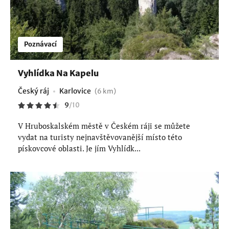
Poznávací
Vyhlídka Na Kapelu
Český ráj
Karlovice
(6 km)
9
/
10
V Hruboskalském městě v Českém ráji se můžete
vydat na turisty nejnavštěvovanější místo této
pískovcové oblasti. Je jím Vyhlídk...