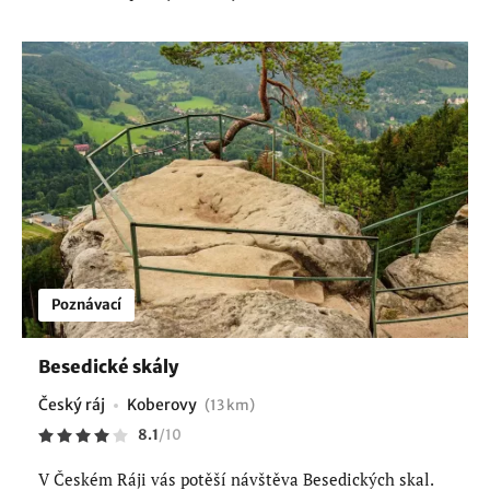
Poznávací
Besedické skály
Český ráj
Koberovy
(13 km)
8.1
/
10
V Českém Ráji vás potěší návštěva Besedických skal.