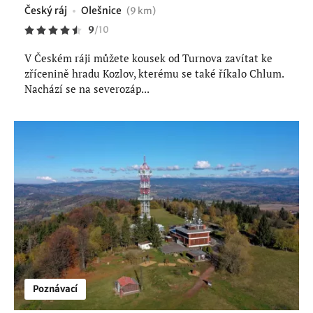
Český ráj
Olešnice
(9 km)
9
/
10
V Českém ráji můžete kousek od Turnova zavítat ke
zřícenině hradu Kozlov, kterému se také říkalo Chlum.
Nachází se na severozáp...
Poznávací