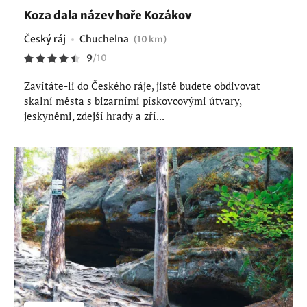
Koza dala název hoře Kozákov
Český ráj
Chuchelna
(10 km)
9
/
10
Zavítáte-li do Českého ráje, jistě budete obdivovat
skalní města s bizarními pískovcovými útvary,
jeskyněmi, zdejší hrady a zří...