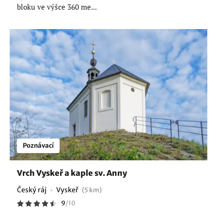
bloku ve výšce 360 me...
Poznávací
Vrch Vyskeř a kaple sv. Anny
Český ráj
Vyskeř
(5 km)
9
/
10