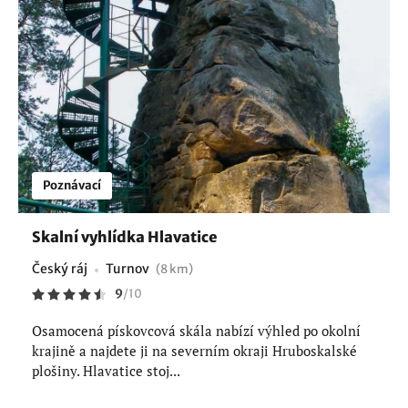
Poznávací
Skalní vyhlídka Hlavatice
Český ráj
Turnov
(8 km)
9
/
10
Osamocená pískovcová skála nabízí výhled po okolní
krajině a najdete ji na severním okraji Hruboskalské
plošiny. Hlavatice stoj...