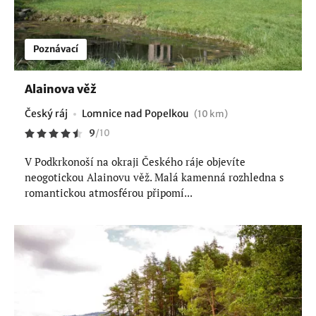
Poznávací
Alainova věž
Český ráj
Lomnice nad Popelkou
(10 km)
9
/
10
V Podkrkonoší na okraji Českého ráje objevíte
neogotickou Alainovu věž. Malá kamenná rozhledna s
romantickou atmosférou připomí...