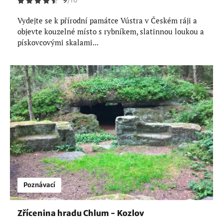
9
/
10
Vydejte se k přírodní památce Vústra v Českém ráji a
objevte kouzelné místo s rybníkem, slatinnou loukou a
pískovcovými skalami...
Poznávací
Zřícenina hradu Chlum - Kozlov