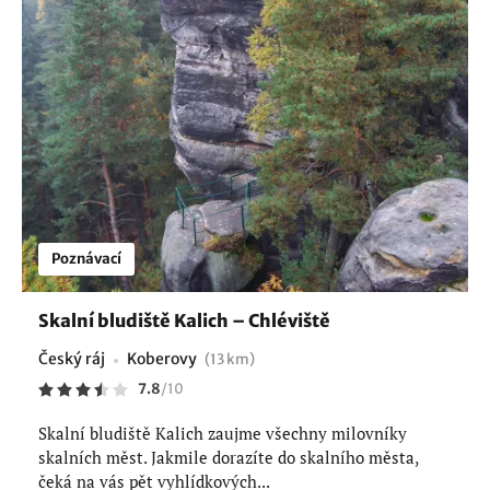
Poznávací
Skalní bludiště Kalich – Chléviště
Český ráj
Koberovy
(13 km)
7.8
/
10
Skalní bludiště Kalich zaujme všechny milovníky
skalních měst. Jakmile dorazíte do skalního města,
čeká na vás pět vyhlídkových...