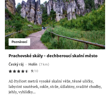
Poznávací
Prachovské skály - dechberoucí skalní město
Český ráj
Holín
(7 km)
9
/
10
Až čtyřicet metrů vysoké skalní věže, těsné uličky,
labyrint soutěsek, rokle, strže, úžlabiny, svažité chodby,
jehly, vyhlídky...