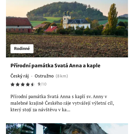
Rodinné
Přírodní památka Svatá Anna a kaple
Český ráj
Ostružno
(8 km)
9
/
10
Přírodní památka Svatá Anna s kaplí sv. Anny v
malebné krajině Českého ráje vytvářejí výletní cíl,
který stojí za návštěvu v ka...