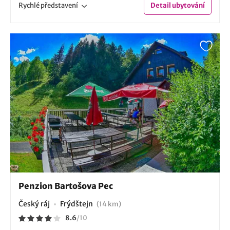
Rychlé
představení
Detail
ubytování
Penzion Bartošova Pec
Český ráj
Frýdštejn
(14 km)
8.6
/
10