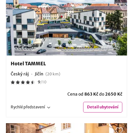
Hotel TAMMEL
Český ráj
Jičín
(20 km)
9
/
10
Cena od
863 Kč
do
2650 Kč
Rychlé
představení
Detail
ubytování