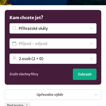
vychutnat si výtečná domácí jídla přímo v místě pobytu.
Máte jinou představu? V nabídce máme více možností
ubytování v lokalitě Příhrazské skály
..
Kam chcete jet?
Zrušit všechny filtry
Zobrazit
Upřesněte výběr
Restaurace