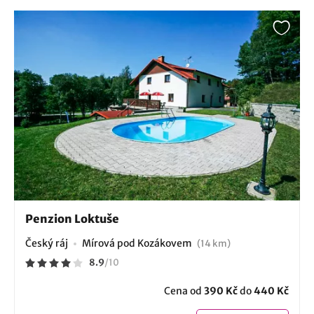
Penzion Loktuše
Český ráj
Mírová pod Kozákovem
(14 km)
8.9
/
10
Cena od
390 Kč
do
440 Kč