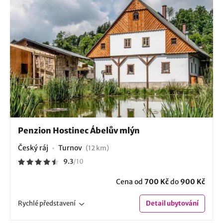
Penzion Hostinec Ábelův mlýn
Český ráj
Turnov
(12 km)
9.3
/
10
Cena od
700 Kč
do
900 Kč
Rychlé
představení
Detail
ubytování