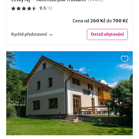
9.5
/
10
Cena od
260 Kč
do
700 Kč
Rychlé
představení
Detail
ubytování