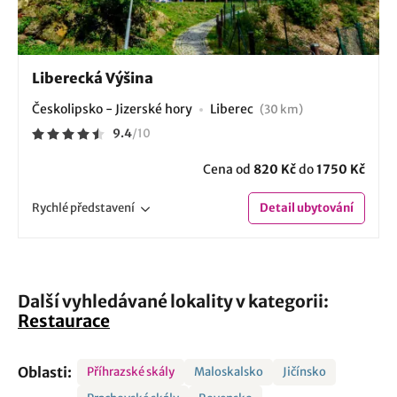
Liberecká Výšina
Českolipsko - Jizerské hory
Liberec
(30 km)
9.4
/
10
Cena od
820 Kč
do
1750 Kč
Rychlé
představení
Detail
ubytování
Další vyhledávané lokality v kategorii:
Restaurace
Oblasti:
Příhrazské skály
Maloskalsko
Jičínsko