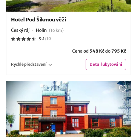
Hotel Pod Šikmou věží
Český ráj
Holín
(16 km)
9.1
/
10
Cena od
548 Kč
do
795 Kč
Rychlé
představení
Detail
ubytování