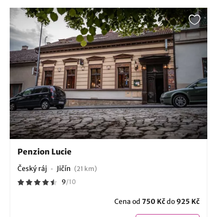
Penzion Lucie
Český ráj
Jičín
(21 km)
9
/
10
Cena od
750 Kč
do
925 Kč