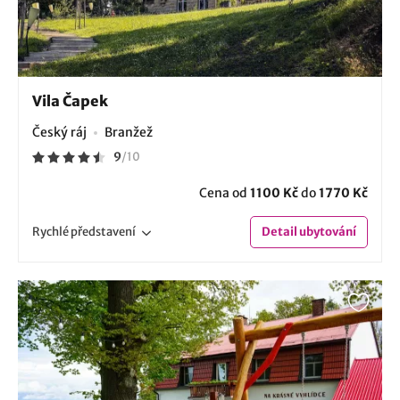
Vila Čapek
Český ráj
Branžež
9
/
10
Cena od
1100 Kč
do
1770 Kč
Rychlé
představení
Detail
ubytování