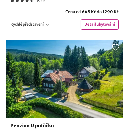
9
/
10
Cena od
648 Kč
do
1290 Kč
Rychlé
představení
Detail
ubytování
Penzion U potůčku