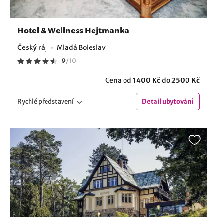
Hotel & Wellness Hejtmanka
Český ráj
Mladá Boleslav
9
/
10
Cena od
1400 Kč
do
2500 Kč
Rychlé
představení
Detail
ubytování