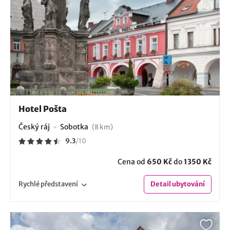
Hotel Pošta
Český ráj
Sobotka
(8 km)
9.3
/
10
Cena od
650 Kč
do
1350 Kč
Rychlé
představení
Detail
ubytování