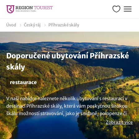
Úvod
Český ráj
Příhrazské skály
Doporučené ubytování Příhrazské
skály
restaurace
V naší nabídce naleznete několik ubytování s restaurací v
destinaci Příhrazské skály, která vám poskytnou širokou
škálu možností stravování, jako je snídaně, polopenze či
plná penze. Bez ohledu na vaše preference, u nás s jistotou
Zobrazit více
najdete ubytovací zařízení, která provozují restauraci nebo
alespoň nabízí pobyt se stravou. Můžete mít možnost