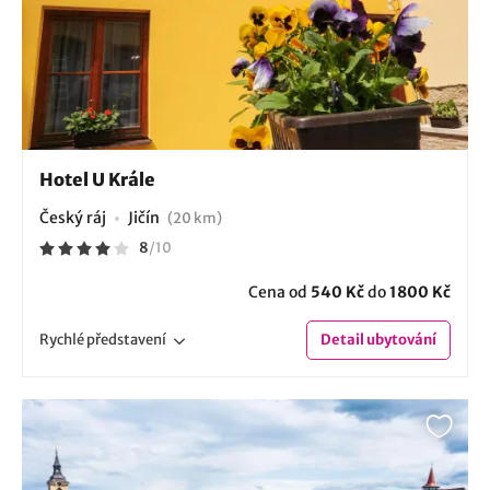
Hotel U Krále
Český ráj
Jičín
(20 km)
8
/
10
Cena od
540 Kč
do
1800 Kč
Rychlé
představení
Detail
ubytování