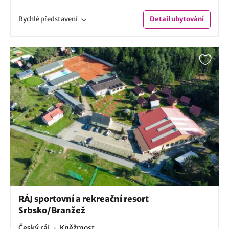
Rychlé
představení
Detail
ubytování
RÁJ sportovní a rekreační resort
Srbsko/Branžež
Český ráj
Kněžmost