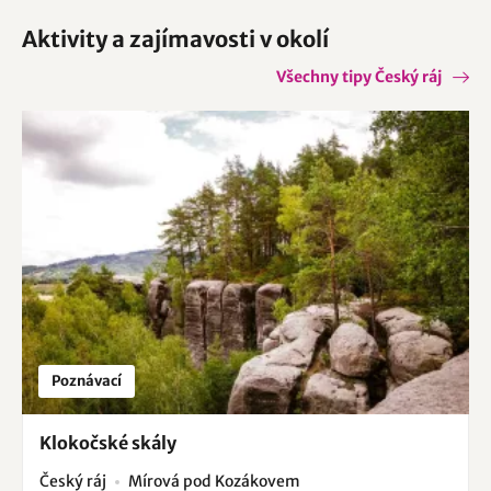
Aktivity a zajímavosti v okolí
Všechny tipy Český ráj
Poznávací
Klokočské skály
Český ráj
Mírová pod Kozákovem