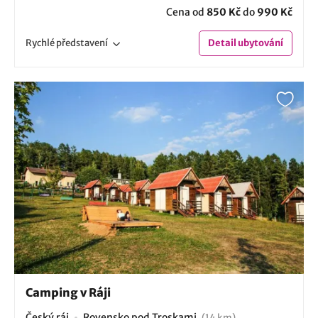
Cena od
850 Kč
do
990 Kč
Rychlé
představení
Detail
ubytování
Camping v Ráji
Český ráj
Rovensko pod Troskami
(14 km)