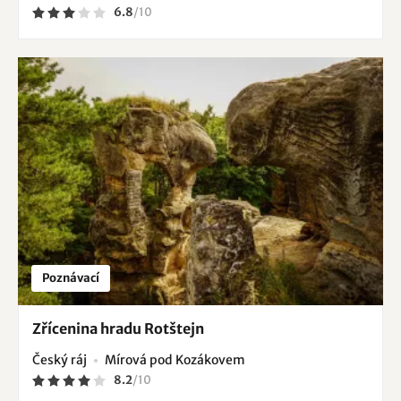
6.8
/
10
Poznávací
Zřícenina hradu Rotštejn
Český ráj
Mírová pod Kozákovem
8.2
/
10