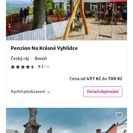
Penzion Na Krásné Vyhlídce
Český ráj
Boseň
9.1
/
10
Cena od
497 Kč
do
700 Kč
Rychlé
představení
Detail
ubytování