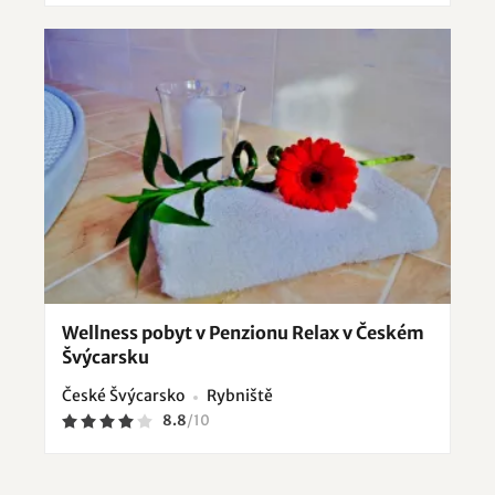
Wellness pobyt v Penzionu Relax v Českém
Švýcarsku
České Švýcarsko
Rybniště
8.8
/
10