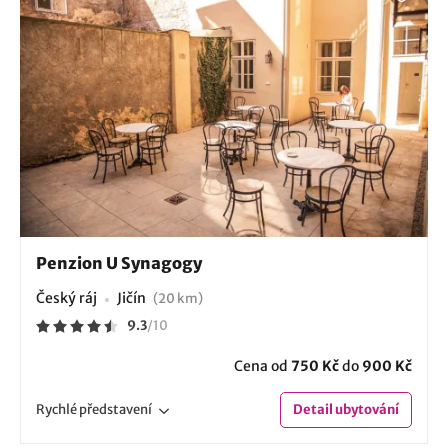
Penzion U Synagogy
Český ráj
Jičín
(20 km)
9.3
/
10
Cena od
750 Kč
do
900 Kč
Rychlé
představení
Detail
ubytování