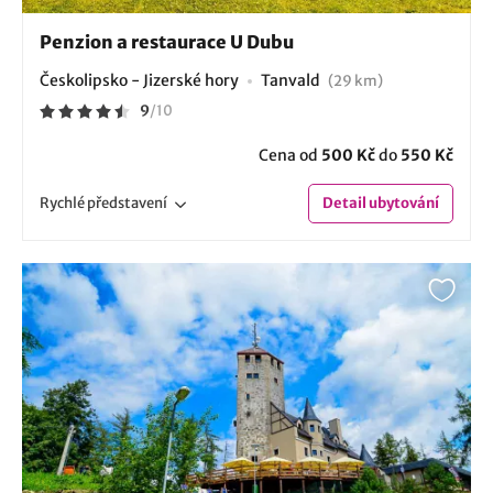
Penzion a restaurace U Dubu
Českolipsko - Jizerské hory
Tanvald
(29 km)
9
/
10
Cena od
500 Kč
do
550 Kč
Rychlé
představení
Detail
ubytování