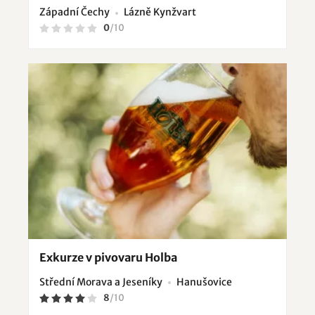
Západní Čechy
Lázně Kynžvart
0
/
10
Exkurze v pivovaru Holba
Střední Morava a Jeseníky
Hanušovice
8
/
10