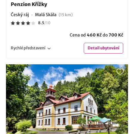
Penzion Křížky
Český ráj
Malá Skála
(15 km)
8.5
/
10
Cena od
460 Kč
do
700 Kč
Rychlé
představení
Detail
ubytování