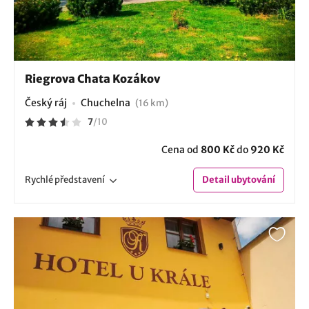
Riegrova Chata Kozákov
Český ráj
Chuchelna
(16 km)
7
/
10
Cena od
800 Kč
do
920 Kč
Rychlé
představení
Detail
ubytování