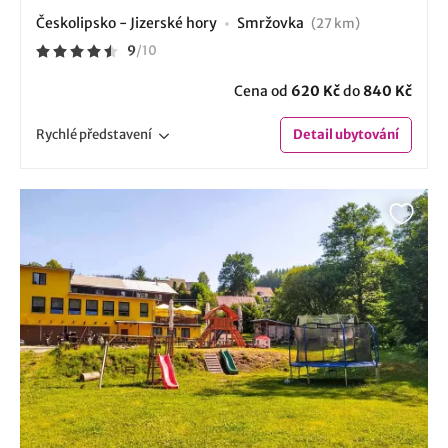
Českolipsko - Jizerské hory
Smržovka
(27 km)
9
/
10
Cena od
620 Kč
do
840 Kč
Rychlé
představení
Detail
ubytování