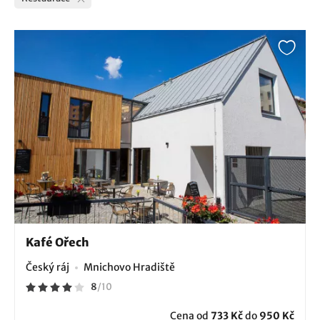
Kafé Ořech
Český ráj
Mnichovo Hradiště
8
/
10
Cena od
733 Kč
do
950 Kč