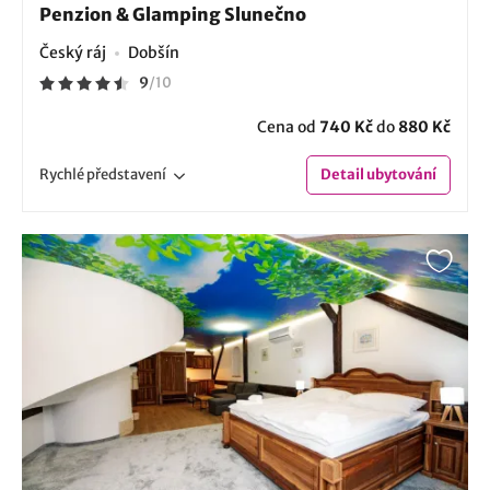
Penzion & Glamping Slunečno
Český ráj
Dobšín
9
/
10
Cena od
740 Kč
do
880 Kč
Rychlé
představení
Detail
ubytování