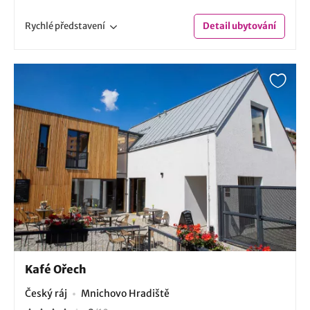
Rychlé
představení
Detail
ubytování
Kafé Ořech
Český ráj
Mnichovo Hradiště