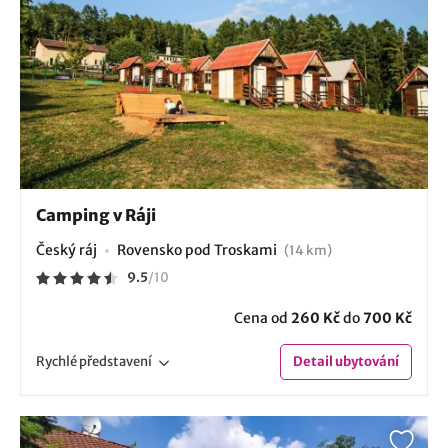
Camping v Ráji
Český ráj
Rovensko pod Troskami
(14 km)
9.5
/
10
Cena od
260 Kč
do
700 Kč
Rychlé
představení
Detail
ubytování