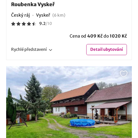
Roubenka Vyskeř
Český ráj
Vyskeř
(6 km)
9.2
/
10
Cena od
409 Kč
do
1020 Kč
Rychlé
představení
Detail
ubytování