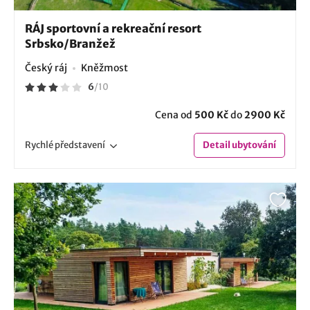
RÁJ sportovní a rekreační resort
Srbsko/Branžež
Český ráj
Kněžmost
6
/
10
Cena od
500 Kč
do
2900 Kč
Rychlé
představení
Detail
ubytování