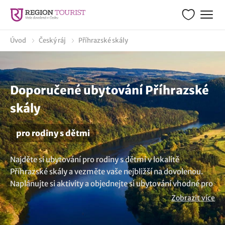
Úvod
Český ráj
Příhrazské skály
Doporučené ubytování Příhrazské
skály
pro rodiny s dětmi
Najděte si ubytování pro rodiny s dětmi v lokalitě
Příhrazské skály a vezměte vaše nejbližší na dovolenou.
Naplánujte si aktivity a objednejte si ubytování vhodné pro
rodiny s dětmi. Pobyt si daleko více užijete, jak vy, tak i
Zobrazit více
vaše ratolesti. A už víte kam se vydat s dětmi v oblasti
Příhrazské skály? Na regiontourist.cz najdete pobyty, které