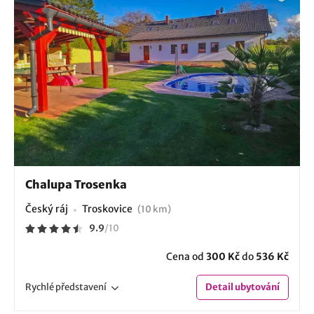
Chalupa Trosenka
Český ráj
Troskovice
(10 km)
9.9
/
10
Cena od
300 Kč
do
536 Kč
Rychlé
představení
Detail
ubytování