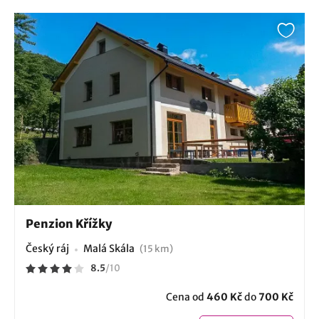
Penzion Křížky
Český ráj
Malá Skála
(15 km)
8.5
/
10
Cena od
460 Kč
do
700 Kč