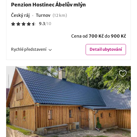
Penzion Hostinec Ábelův mlýn
Český ráj
Turnov
(12 km)
9.3
/
10
Cena od
700 Kč
do
900 Kč
Rychlé
představení
Detail
ubytování