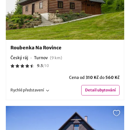
Roubenka Na Rovince
Český ráj
Turnov
(9 km)
9.5
/
10
Cena od
310 Kč
do
560 Kč
Rychlé
představení
Detail
ubytování