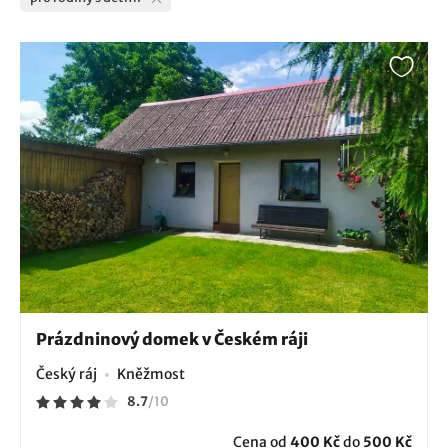
Prázdninový domek v Českém ráji
Český ráj
Kněžmost
8.7
/
10
Cena od
400 Kč
do
500 Kč