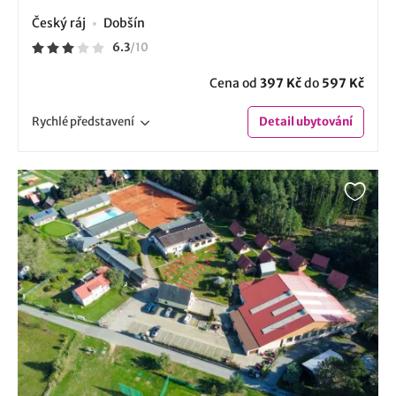
Český ráj
Dobšín
6.3
/
10
Cena od
397 Kč
do
597 Kč
Rychlé
představení
Detail
ubytování