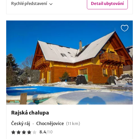
Rychlé
představení
Detail
ubytování
Rajská chalupa
Český ráj
Chocnějovice
(11 km)
8.4
/
10