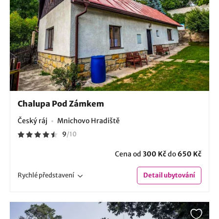
Chalupa Pod Zámkem
Český ráj
Mnichovo Hradiště
9
/
10
Cena od
300 Kč
do
650 Kč
Rychlé
představení
Detail
ubytování