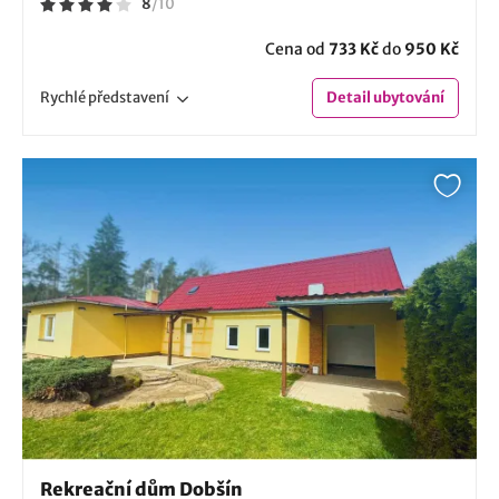
8
/
10
Cena od
733 Kč
do
950 Kč
Rychlé
představení
Detail
ubytování
Rekreační dům Dobšín