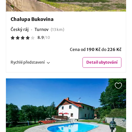
Chalupa Bukovina
Český ráj
Turnov
(13 km)
8.9
/
10
Cena od
190 Kč
do
226 Kč
Rychlé
představení
Detail
ubytování