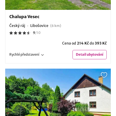
Chalupa Vesec
Český ráj
Libošovice
(6 km)
9
/
10
Cena od
214 Kč
do
393 Kč
Rychlé
představení
Detail
ubytování