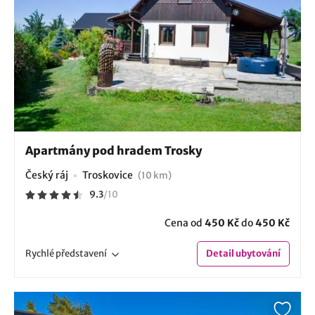
Apartmány pod hradem Trosky
Český ráj
Troskovice
(10 km)
9.3
/
10
Cena od
450 Kč
do
450 Kč
Rychlé
představení
Detail
ubytování