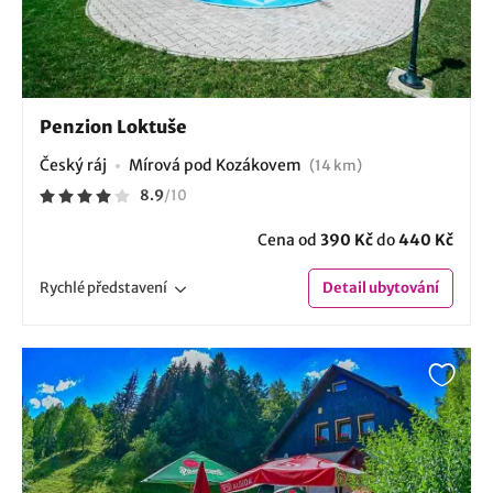
Penzion Loktuše
Český ráj
Mírová pod Kozákovem
(14 km)
8.9
/
10
Cena od
390 Kč
do
440 Kč
Rychlé
představení
Detail
ubytování