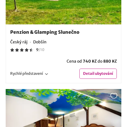
Penzion & Glamping Slunečno
Český ráj
Dobšín
9
/
10
Cena od
740 Kč
do
880 Kč
Rychlé
představení
Detail
ubytování