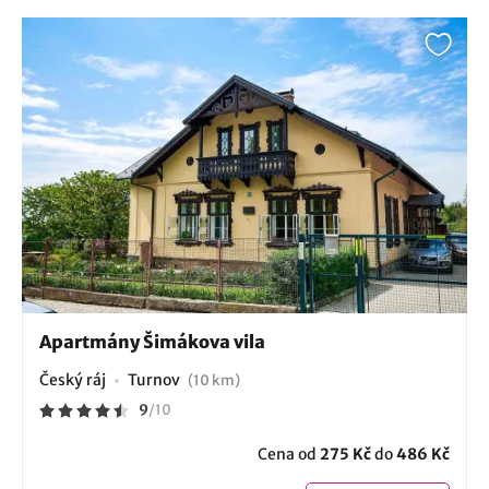
Apartmány Šimákova vila
Český ráj
Turnov
(10 km)
9
/
10
Cena od
275 Kč
do
486 Kč