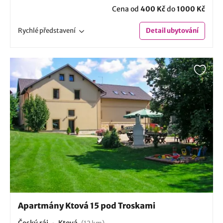
Cena od
400 Kč
do
1000 Kč
Rychlé
představení
Detail
ubytování
Apartmány Ktová 15 pod Troskami