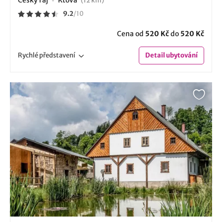
Český ráj
Ktová
(12 km)
9.2
/
10
Cena od
520 Kč
do
520 Kč
Rychlé
představení
Detail
ubytování