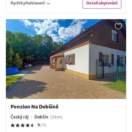
Rychlé
představení
Detail
ubytování
Penzion Na Dobšíně
Český ráj
Dobšín
(3 km)
9
/
10