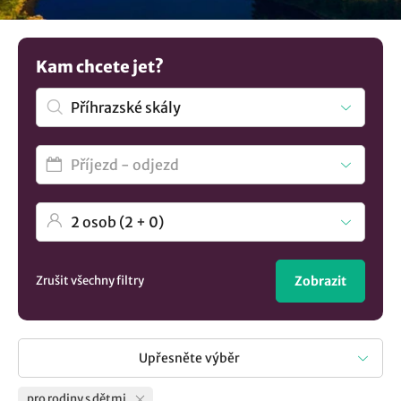
myslí na velké i malé děti, ale také i na maminky s
miminky. A jaké vybavení je dobré mít na paměti, aby
ubytovací zařízení mělo pro nejmenší hosty připraveno? Za
Kam chcete jet?
pěkného počasí přijde vhod zahrada s dětským hřištěm,
prolézačkami, houpačkami nebo pískovištěm a v případě
nepřízně počasí je radost nechat si děti pohrát v dětském
koutku se spoustou hraček nebo ve větší herně. Objevte
další možnosti
ubytování v lokalitě Příhrazské skály
..
Zrušit všechny filtry
Zobrazit
Upřesněte výběr
pro rodiny s dětmi