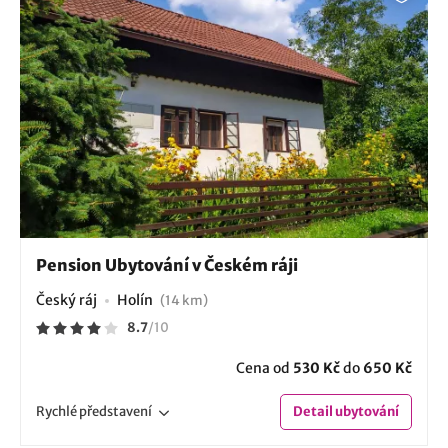
Pension Ubytování v Českém ráji
Český ráj
Holín
(14 km)
8.7
/
10
Cena od
530 Kč
do
650 Kč
Rychlé
představení
Detail
ubytování