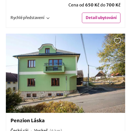
Cena od
650 Kč
do
700 Kč
Rychlé
představení
Detail
ubytování
Penzion Láska
Český ráj
Vyskeř
(6 km)