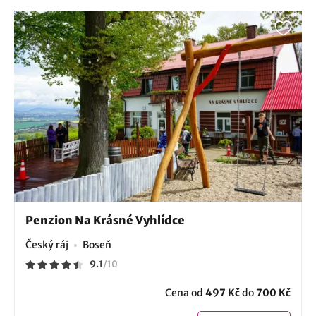
Penzion Na Krásné Vyhlídce
Český ráj
Boseň
9.1
/
10
Cena od
497 Kč
do
700 Kč