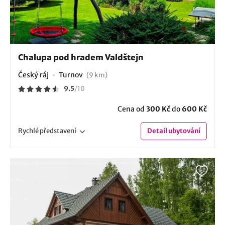
Chalupa pod hradem Valdštejn
Český ráj
Turnov
(9 km)
9.5
/
10
Cena od
300 Kč
do
600 Kč
Rychlé
představení
Detail
ubytování