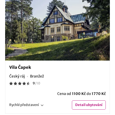
Vila Čapek
Český ráj
Branžež
9
/
10
Cena od
1100 Kč
do
1770 Kč
Rychlé
představení
Detail
ubytování