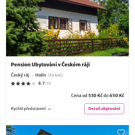
Pension Ubytování v Českém ráji
Český ráj
Holín
(14 km)
8.7
/
10
Cena od
530 Kč
do
650 Kč
Rychlé
představení
Detail
ubytování