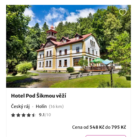
Hotel Pod Šikmou věží
Český ráj
Holín
(16 km)
9.1
/
10
Cena od
548 Kč
do
795 Kč