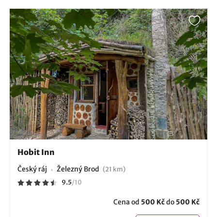
Hobit Inn
Český ráj
Železný Brod
(21 km)
9.5
/
10
Cena od
500 Kč
do
500 Kč