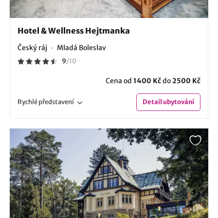
Hotel & Wellness Hejtmanka
Český ráj
Mladá Boleslav
9
/
10
Cena od
1400 Kč
do
2500 Kč
Rychlé
představení
Detail
ubytování