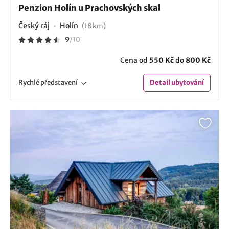
Penzion Holín u Prachovských skal
Český ráj
Holín
(18 km)
9
/
10
Cena od
550 Kč
do
800 Kč
Rychlé
představení
Detail
ubytování