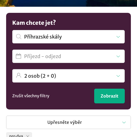
strávení chvile ve wellness. Chcete větší výběr? Podívejte
se na rozmanité nabídky
ubytování v lokalitě Příhrazské
skály
..
Kam chcete jet?
Zrušit všechny filtry
Zobrazit
Upřesněte výběr
pro dva