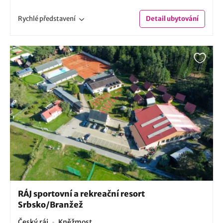
Rychlé
představení
Detail
ubytování
RÁJ sportovní a rekreační resort
Srbsko/Branžež
Český ráj
Kněžmost