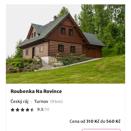
Roubenka Na Rovince
Český ráj
Turnov
(9 km)
9.5
/
10
Cena od
310 Kč
do
560 Kč