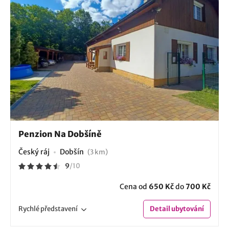
Penzion Na Dobšíně
Český ráj
Dobšín
(3 km)
9
/
10
Cena od
650 Kč
do
700 Kč
Rychlé
představení
Detail
ubytování