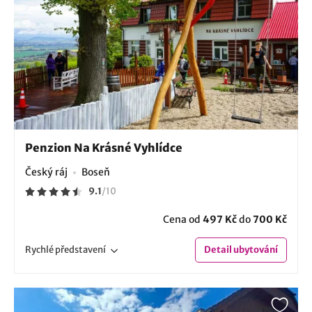
Penzion Na Krásné Vyhlídce
Český ráj
Boseň
9.1
/
10
Cena od
497 Kč
do
700 Kč
Rychlé
představení
Detail
ubytování