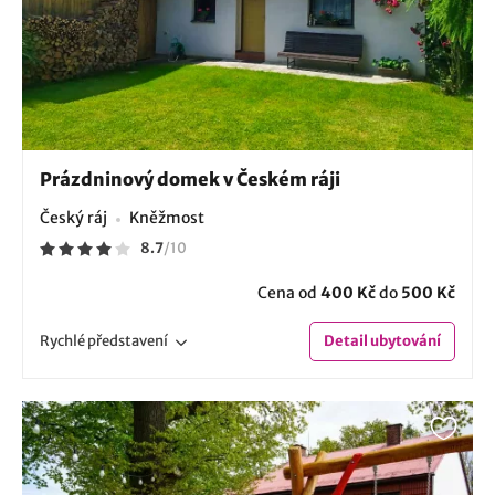
Prázdninový domek v Českém ráji
Český ráj
Kněžmost
8.7
/
10
Cena od
400 Kč
do
500 Kč
Rychlé
představení
Detail
ubytování