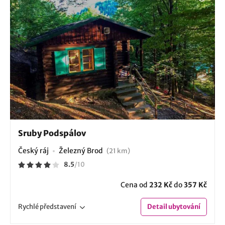
Sruby Podspálov
Český ráj
Železný Brod
(21 km)
8.5
/
10
Cena od
232 Kč
do
357 Kč
Rychlé
představení
Detail
ubytování