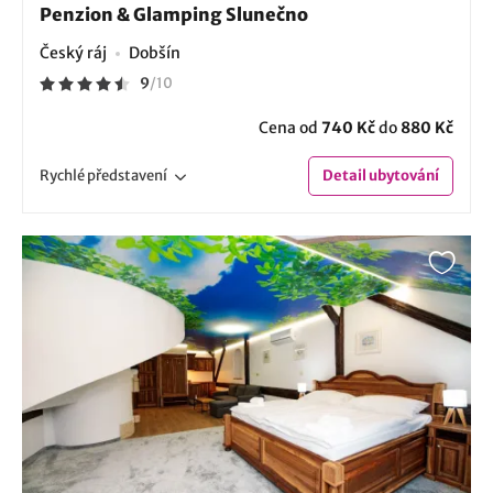
Penzion & Glamping Slunečno
Český ráj
Dobšín
9
/
10
Cena od
740 Kč
do
880 Kč
Rychlé
představení
Detail
ubytování