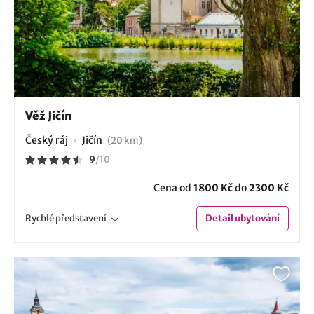
Věž Jičín
Český ráj
Jičín
(20 km)
9
/
10
Cena od
1800 Kč
do
2300 Kč
Rychlé
představení
Detail
ubytování