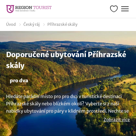
Úvod
Český ráj
Příhrazské skály
Doporučené ubytování Příhrazské
skály
pro dva
Hledáte parádní místo pro pro dva v turistické destinaci
Příhrazské skály nebo blízkém okolí? Vyberte si z naší
nabídky ubytování pro páry v klidném prostředí. Nechte se
unést atmosférou romantických hotelů, penzionů,
Zobrazit více
útulných chat či stylových apartmánů. Vychutnejte si
pobyt ve dvou a dopřejte si romantické večeře nebo