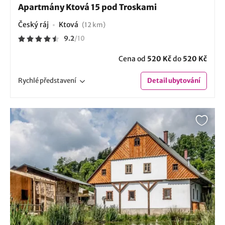
Apartmány Ktová 15 pod Troskami
Český ráj
Ktová
(12 km)
9.2
/
10
Cena od
520 Kč
do
520 Kč
Rychlé
představení
Detail
ubytování