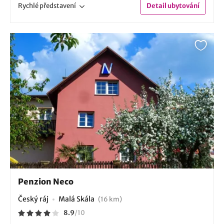
Rychlé
představení
Detail
ubytování
Penzion Neco
Český ráj
Malá Skála
(16 km)
8.9
/
10