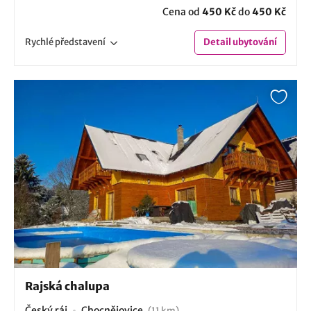
Cena od
450 Kč
do
450 Kč
Rychlé
představení
Detail
ubytování
Rajská chalupa
Český ráj
Chocnějovice
(11 km)