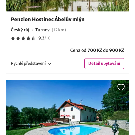
Penzion Hostinec Ábelův mlýn
Český ráj
Turnov
(12 km)
9.3
/
10
Cena od
700 Kč
do
900 Kč
Rychlé
představení
Detail
ubytování