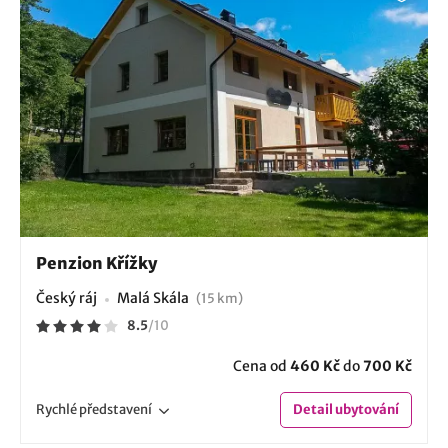
Penzion Křížky
Český ráj
Malá Skála
(15 km)
8.5
/
10
Cena od
460 Kč
do
700 Kč
Rychlé
představení
Detail
ubytování