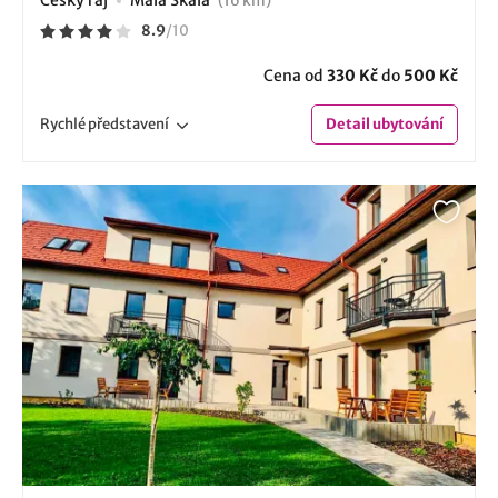
Český ráj
Malá Skála
(16 km)
8.9
/
10
Cena od
330 Kč
do
500 Kč
Rychlé
představení
Detail
ubytování