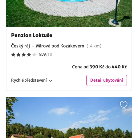
Penzion Loktuše
Český ráj
Mírová pod Kozákovem
(14 km)
8.9
/
10
Cena od
390 Kč
do
440 Kč
Rychlé
představení
Detail
ubytování