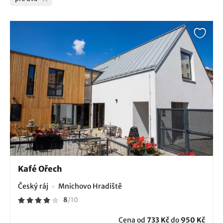
Kafé Ořech
Český ráj
Mnichovo Hradiště
8
/
10
Cena od
733 Kč
do
950 Kč