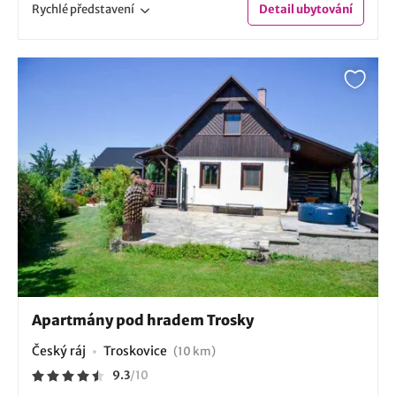
Rychlé
představení
Detail
ubytování
Apartmány pod hradem Trosky
Český ráj
Troskovice
(10 km)
9.3
/
10