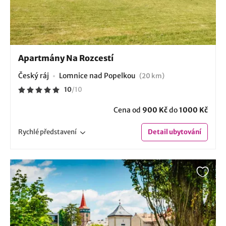
Apartmány Na Rozcestí
Český ráj
Lomnice nad Popelkou
(20 km)
10
/
10
Cena od
900 Kč
do
1000 Kč
Rychlé
představení
Detail
ubytování