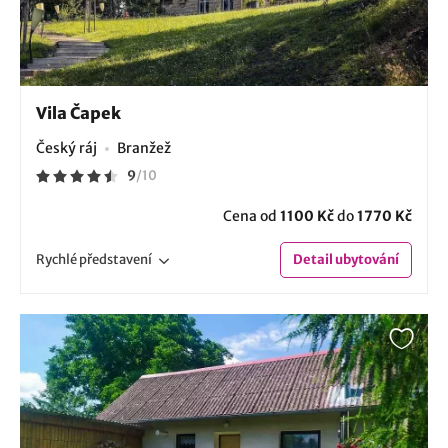
Vila Čapek
Český ráj
Branžež
9
/
10
Cena od
1100 Kč
do
1770 Kč
Rychlé
představení
Detail
ubytování