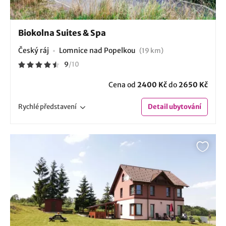
Biokolna Suites & Spa
Český ráj
Lomnice nad Popelkou
(19 km)
9
/
10
Cena od
2400 Kč
do
2650 Kč
Rychlé
představení
Detail
ubytování