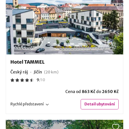
Hotel TAMMEL
Český ráj
Jičín
(20 km)
9
/
10
Cena od
863 Kč
do
2650 Kč
Rychlé
představení
Detail
ubytování