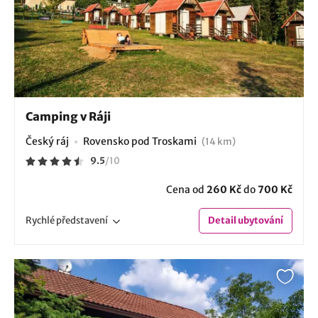
Camping v Ráji
Český ráj
Rovensko pod Troskami
(14 km)
9.5
/
10
Cena od
260 Kč
do
700 Kč
Rychlé
představení
Detail
ubytování