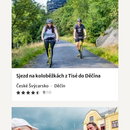
Sjezd na koloběžkách z Tisé do Děčína
České Švýcarsko
Děčín
9
/
10