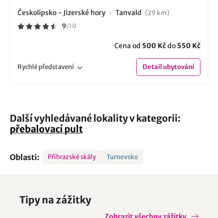
Českolipsko - Jizerské hory
Tanvald
(29 km)
9
/
10
Cena od
500 Kč
do
550 Kč
Rychlé
představení
Detail
ubytování
Další vyhledávané lokality v kategorii:
přebalovací pult
Oblasti:
Příhrazské skály
Turnovsko
Tipy na zážitky
Zobrazit všechny zážitky