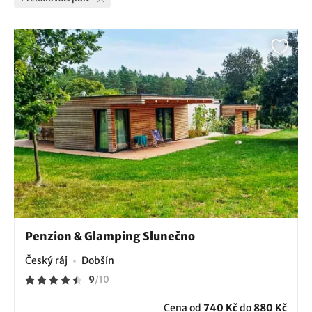
Penzion & Glamping Slunečno
Český ráj
Dobšín
9
/
10
Cena od
740 Kč
do
880 Kč