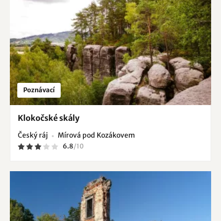
Poznávací
Klokočské skály
Český ráj
Mírová pod Kozákovem
6.8
/
10