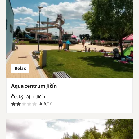
Relax
Aqua centrum Jičín
Český ráj
Jičín
4.6
/
10