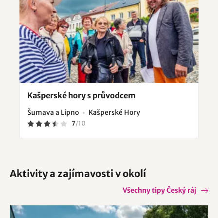
Kašperské hory s průvodcem
Šumava a Lipno
Kašperské Hory
7
/
10
Aktivity a zajímavosti v okolí
Všechny tipy Český ráj