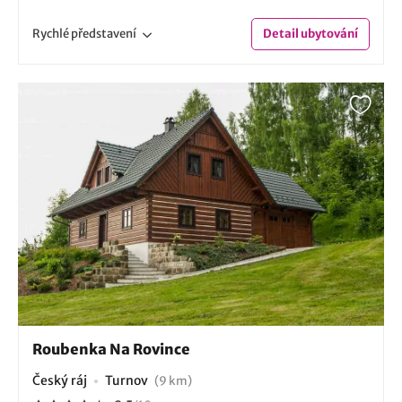
Rychlé
představení
Detail
ubytování
Roubenka Na Rovince
Český ráj
Turnov
(9 km)