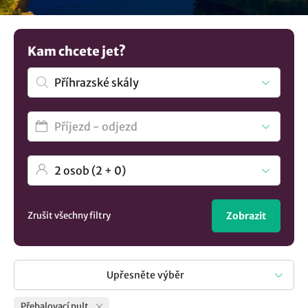
odpočinout, kde se můžete spolehnout na kvalitní
vybavení pro vaši rodinu. Potřebujete více možností?
Prohlédněte si více
ubytování v lokalitě Příhrazské skály
..
Kam chcete jet?
Zrušit všechny filtry
Zobrazit
Upřesněte výběr
Přebalovací pult