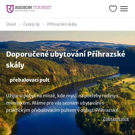
Úvod
Český ráj
Příhrazské skály
Doporučené ubytování Příhrazské
skály
přebalovací pult
Užijte si pobyt na místě, kde myslí na potřeby rodiny s
miminkem. Máme pro vás seznam ubytování s
praktickým přebalovacím pultem v oblasti Příhrazské
skály, kde si užijete pohodový pobyt se vším všudy.
Zobrazit více
Přebalovací pult je skvělým pomocníkem, který vám
usnadní péči o děti. Zarezervujte si dovolenou a přijďte si