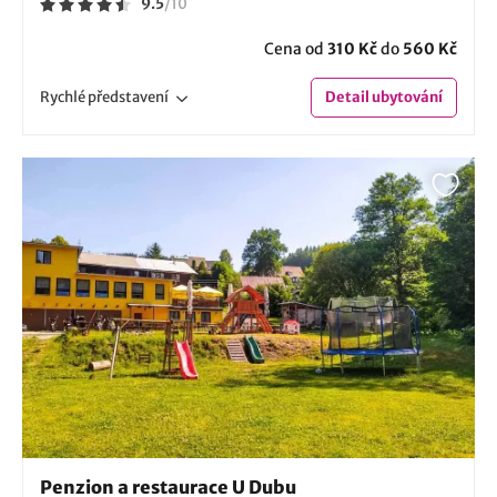
9.5
/
10
Cena od
310 Kč
do
560 Kč
Rychlé
představení
Detail
ubytování
Penzion a restaurace U Dubu