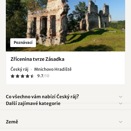
Poznávací
Zřícenina tvrze Zásadka
Český ráj
Mnichovo Hradiště
9.7
/
10
Co všechno vám nabízí Český ráj?
Další zajímavé kategorie
Země