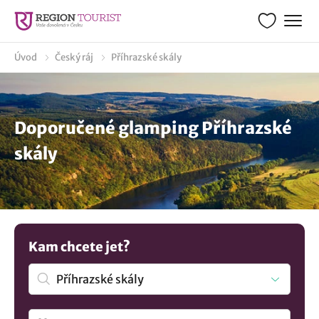
Úvod
Český ráj
Příhrazské skály
Doporučené glamping Příhrazské
skály
Kam chcete jet?