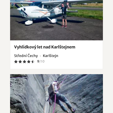
Vyhlídkový let nad Karlštejnem
Střední Čechy
Karlštejn
9
/
10