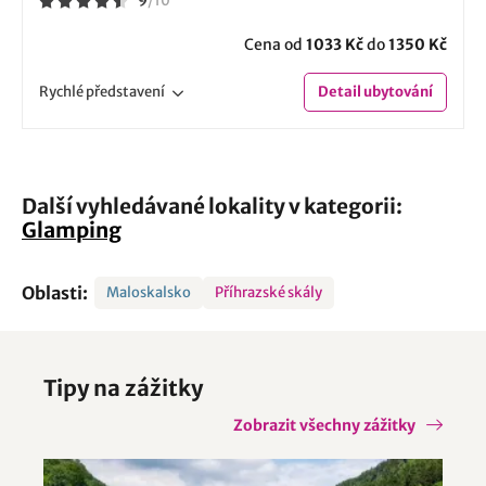
9
/
10
Cena od
1033 Kč
do
1350 Kč
Rychlé
představení
Detail
ubytování
Další vyhledávané lokality v kategorii:
Glamping
Oblasti:
Maloskalsko
Příhrazské skály
Tipy na zážitky
Zobrazit všechny zážitky