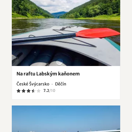
Na raftu Labským kaňonem
České Švýcarsko
Děčín
7.2
/
10