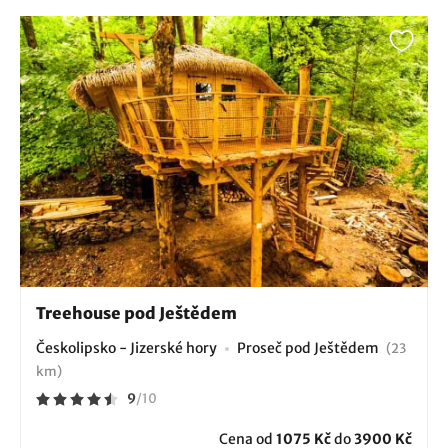
Treehouse pod Ještědem
Českolipsko - Jizerské hory
Proseč pod Ještědem
(23
km)
9
/
10
Cena od
1075 Kč
do
3900 Kč