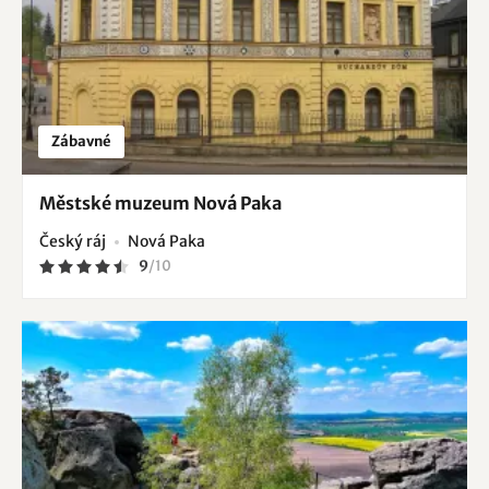
Zábavné
Městské muzeum Nová Paka
Český ráj
Nová Paka
9
/
10