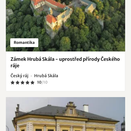
Romantika
Zámek Hrubá Skála - uprostřed přírody Českého
ráje
Český ráj
Hrubá Skála
10
/
10