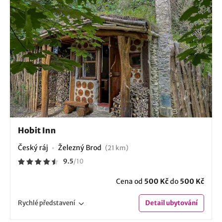
Hobit Inn
Český ráj
Železný Brod
(21 km)
9.5
/
10
Cena od
500 Kč
do
500 Kč
Rychlé
představení
Detail
ubytování