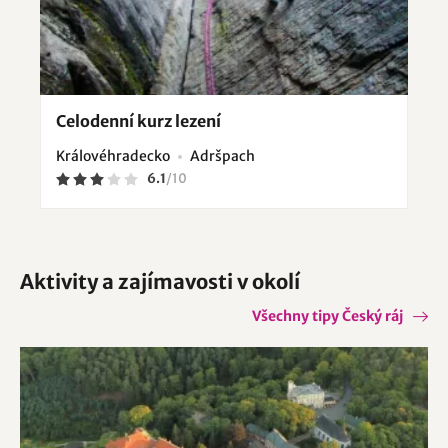
Celodenní kurz lezení
Královéhradecko
Adršpach
6.1
/
10
Aktivity a zajímavosti v okolí
Všechny tipy Český ráj