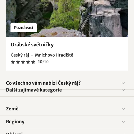
Poznávací
Drábské světničky
Český ráj
Mnichovo Hradiště
10
/
10
Co všechno vám nabízí Český ráj?
Další zajímavé kategorie
Země
Regiony