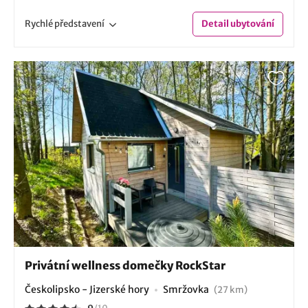
Rychlé
představení
Detail
ubytování
Privátní wellness domečky RockStar
Českolipsko - Jizerské hory
Smržovka
(27 km)