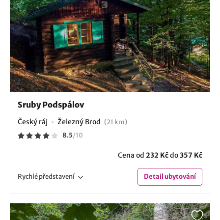
Sruby Podspálov
Český ráj
Železný Brod
(21 km)
8.5
/
10
Cena od
232 Kč
do
357 Kč
Rychlé
představení
Detail
ubytování