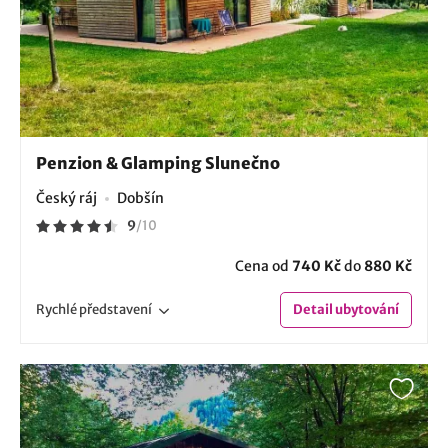
Penzion & Glamping Slunečno
Český ráj
Dobšín
9
/
10
Cena od
740 Kč
do
880 Kč
Rychlé
představení
Detail
ubytování