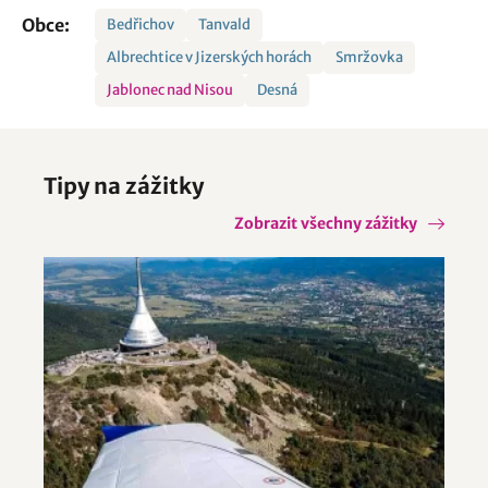
Obce:
Bedřichov
Tanvald
Albrechtice v Jizerských horách
Smržovka
Jablonec nad Nisou
Desná
Tipy na zážitky
Zobrazit všechny zážitky