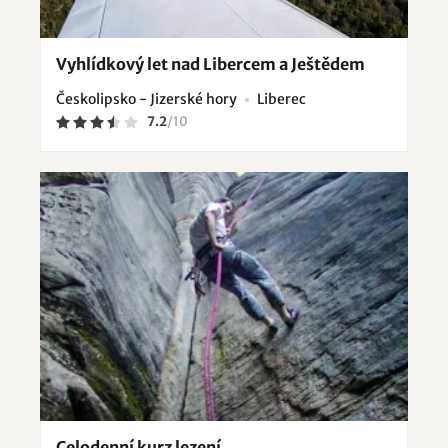
Vyhlídkový let nad Libercem a Ještědem
Českolipsko - Jizerské hory
Liberec
7.2
/
10
Celodenní kurz lezení