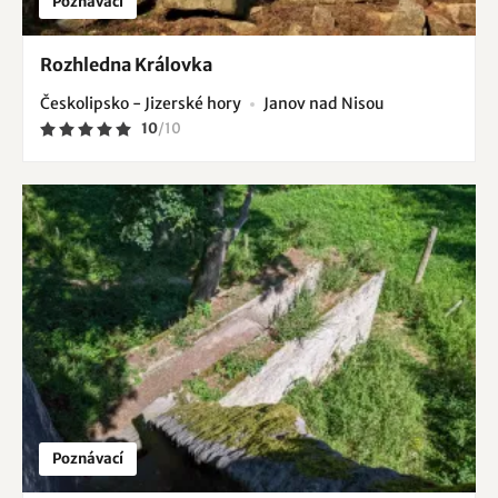
Poznávací
Rozhledna Královka
Českolipsko - Jizerské hory
Janov nad Nisou
10
/
10
Poznávací