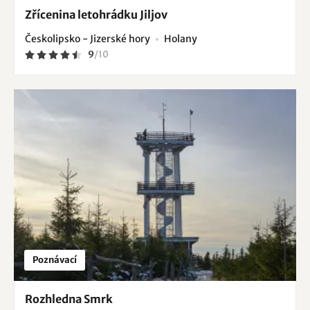
Zřícenina letohrádku Jiljov
Českolipsko - Jizerské hory
Holany
9
/
10
Poznávací
Rozhledna Smrk