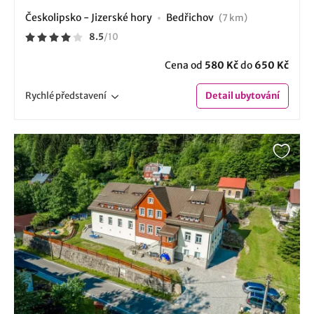
Českolipsko - Jizerské hory
Bedřichov
(7 km)
8.5
/
10
Cena od
580 Kč
do
650 Kč
Rychlé
představení
Detail
ubytování