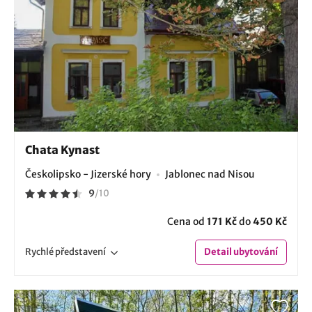
Chata Kynast
Českolipsko - Jizerské hory
Jablonec nad Nisou
9
/
10
Cena od
171 Kč
do
450 Kč
Rychlé
představení
Detail
ubytování