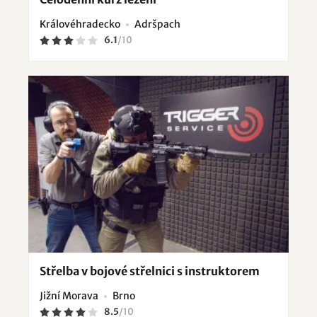
Královéhradecko
Adršpach
6.1
/
10
Střelba v bojové střelnici s instruktorem
Jižní Morava
Brno
8.5
/
10