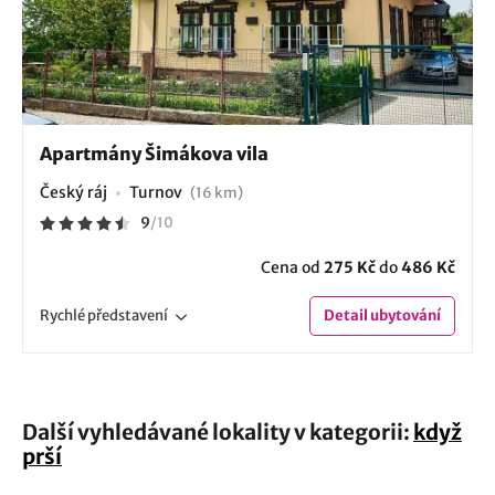
Apartmány Šimákova vila
Český ráj
Turnov
(16 km)
9
/
10
Cena od
275 Kč
do
486 Kč
Rychlé
představení
Detail
ubytování
Další vyhledávané lokality v kategorii:
když
prší