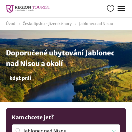
Úvod
Českolipsko - Jizerské hory
Jablonec nad Nisou
Doporučené ubytování Jablonec
nad Nisou a okolí
když prší
Kam chcete jet?