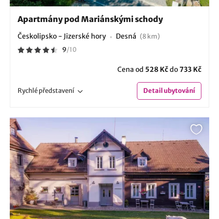
Apartmány pod Mariánskými schody
Českolipsko - Jizerské hory
Desná
(8 km)
9
/
10
Cena od
528 Kč
do
733 Kč
Rychlé
představení
Detail
ubytování