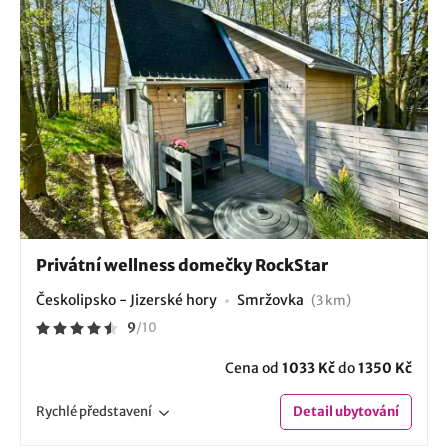
Privátní wellness domečky RockStar
Českolipsko - Jizerské hory
Smržovka
(3 km)
9
/
10
Cena od
1033 Kč
do
1350 Kč
Rychlé
představení
Detail
ubytování