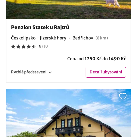
Penzion Statek u Rajtrů
Českolipsko - Jizerské hory
Bedřichov
(8 km)
9
/
10
Cena od
1250 Kč
do
1490 Kč
Rychlé
představení
Detail
ubytování