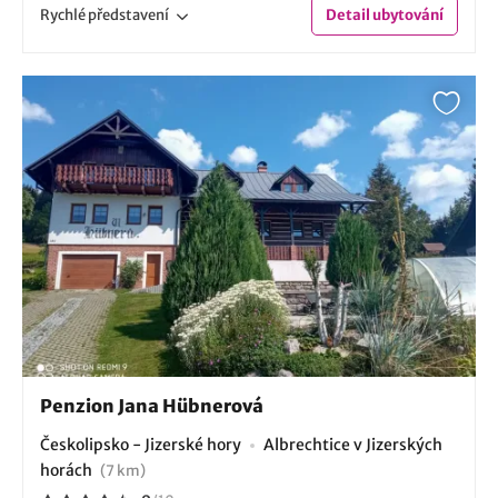
Rychlé
představení
Detail
ubytování
Penzion Jana Hübnerová
Českolipsko - Jizerské hory
Albrechtice v Jizerských
horách
(7 km)