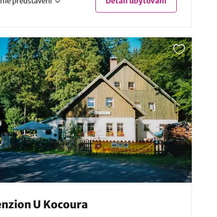
hlé
představení
Detail
ubytování
nzion U Kocoura