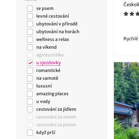
Českoli
se psem
levné cestování
ubytování v přírodě
ubytování na horách
Rychlé
wellness a relax
na víkend
agroturistika
u sjezdovky
romantické
na samotě
luxusní
amazing places
u vody
cestování za jídlem
cestování za vínem
cestování za pivem
když prší