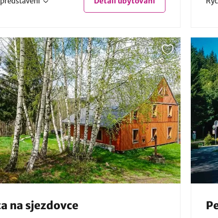
představení
Detail
ubytování
Ryc
a na sjezdovce
Pe