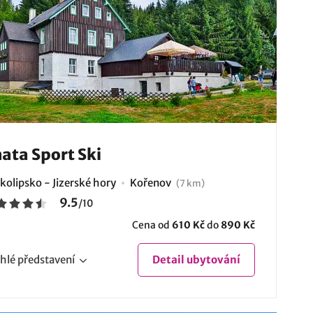
ata Sport Ski
kolipsko - Jizerské hory
Kořenov
(7 km)
9.5
/
10
Cena od
610 Kč
do
890 Kč
hlé
představení
Detail
ubytování