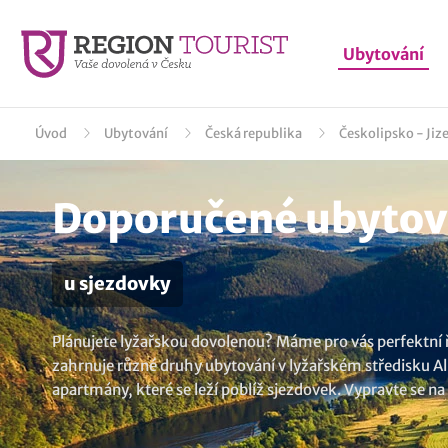
Ubytování
Úvod
Ubytování
Česká republika
Českolipsko - Jiz
Doporučené ubytován
u sjezdovky
Plánujete lyžařskou dovolenou? Máme pro vás perfektní ř
zahrnuje různé druhy ubytování v lyžařském středisku Alb
apartmány, které se leží poblíž sjezdovek. Vypravte se n
užijete nezapomenutelné zimní radovánky. Nenalezli jste