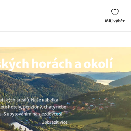
Můj výběr
kých horách a okolí
žařských areálů. Naše nabídka
žete hotely, penziony, chaty nebo
u. S ubytováním na sjezdovce si
e v Jizerských horách
..
Zobrazit více