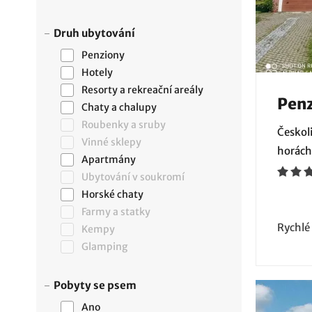
Druh ubytování
Penziony
Hotely
Resorty a rekreační areály
Penz
Chaty a chalupy
Roubenky a sruby
Českoli
Vinné sklepy
horách
Apartmány
Ubytování v soukromí
Horské chaty
Farmy a statky
Rychlé
Kempy
Glamping
Pobyty se psem
Ano