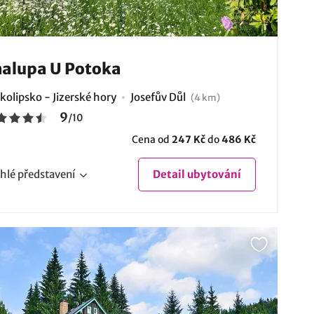
alupa U Potoka
kolipsko - Jizerské hory
Josefův Důl
(4 km)
9
/
10
Cena od
247 Kč
do
486 Kč
hlé
představení
Detail
ubytování