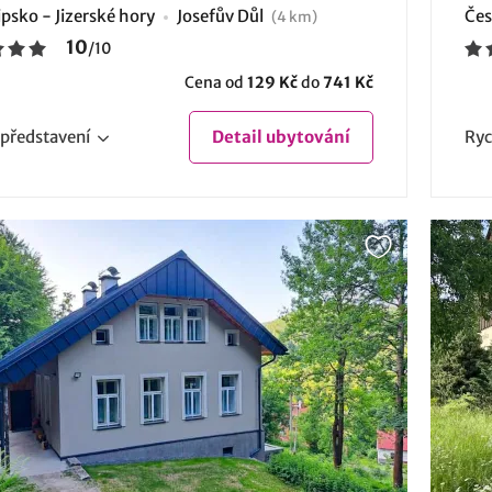
psko - Jizerské hory
Josefův Důl
Čes
(4 km)
10
/
10
Cena od
129 Kč
do
741 Kč
představení
Detail
ubytování
Ryc