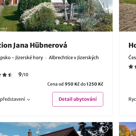
ion Jana Hübnerová
Ho
psko - Jizerské hory
Albrechtice v Jizerských
Čes
9
/
10
Cena od
950 Kč
do
1250 Kč
představení
Detail
ubytování
Ryc