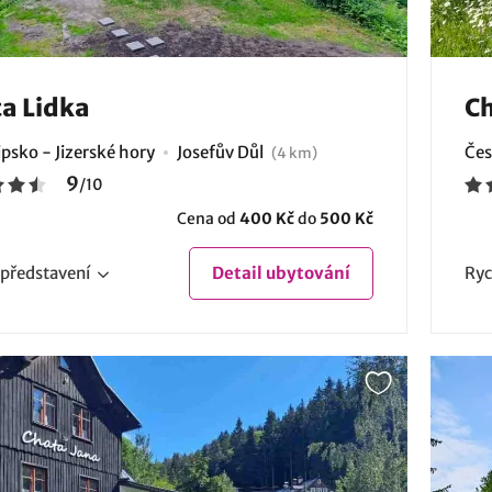
a Lidka
Ch
psko - Jizerské hory
Josefův Důl
Čes
(4 km)
9
/
10
Cena od
400 Kč
do
500 Kč
představení
Detail
ubytování
Ryc