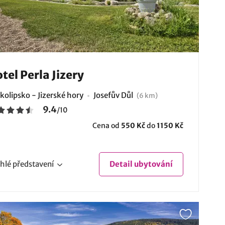
tel Perla Jizery
kolipsko - Jizerské hory
Josefův Důl
(6 km)
9.4
/
10
Cena od
550 Kč
do
1150 Kč
hlé
představení
Detail
ubytování