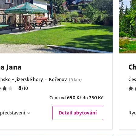
a Jana
Ch
psko - Jizerské hory
Kořenov
Čes
(6 km)
8
/
10
Cena od
650 Kč
do
750 Kč
představení
Detail
ubytování
Ryc