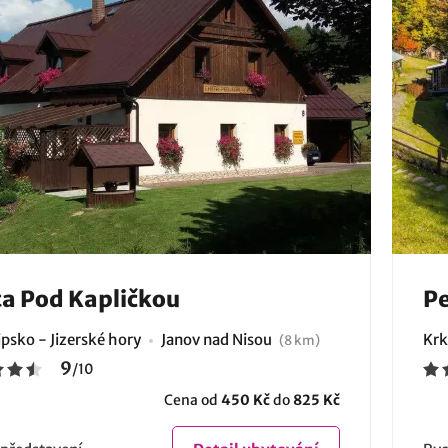
a Pod Kapličkou
Pe
psko - Jizerské hory
Janov nad Nisou
Krk
(8 km)
9
/
10
Cena od
450 Kč
do
825 Kč