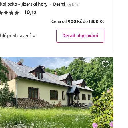
kolipsko - Jizerské hory
Desná
(4 km)
10
/
10
Cena od
900 Kč
do
1300 Kč
hlé
představení
Detail
ubytování