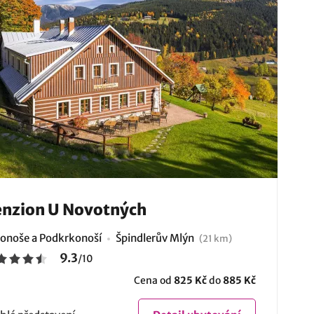
nzion U Novotných
onoše a Podkrkonoší
Špindlerův Mlýn
(21 km)
9.3
/
10
Cena od
825 Kč
do
885 Kč