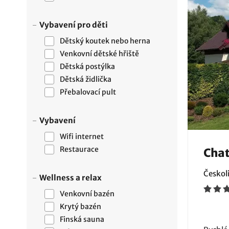
Vybavení pro děti
Dětský koutek nebo herna
Venkovní dětské hřiště
Dětská postýlka
Dětská židlička
Přebalovací pult
Vybavení
Wifi internet
Restaurace
Chat
Českoli
Wellness a relax
Venkovní bazén
Krytý bazén
Finská sauna