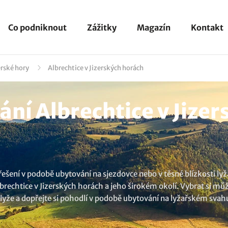
Co podniknout
Zážitky
Magazín
Kontakt
erské hory
Albrechtice v Jizerských horách
í Albrechtice v Jizers
ešení v podobě ubytování na sjezdovce nebo v těsné blízkosti ly
rechtice v Jizerských horách a jeho širokém okolí. Vybrat si mů
a lyže a dopřejte si pohodlí v podobě ubytování na lyžařském svah
 to pravé? Objevte další možnosti
ubytování v lokalitě Albrechtic