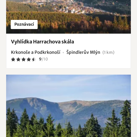
Poznávací
Vyhlídka Harrachova skála
Krkonoše a Podkrkonoší
Špindlerův Mlýn
(1 km)
9
/
10