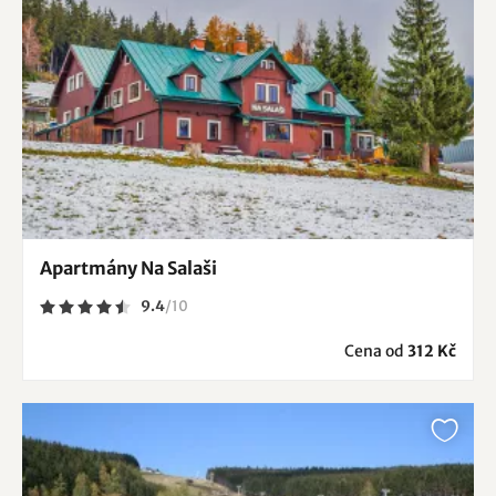
Apartmány Na Salaši
9.4
/
10
Cena od
312 Kč