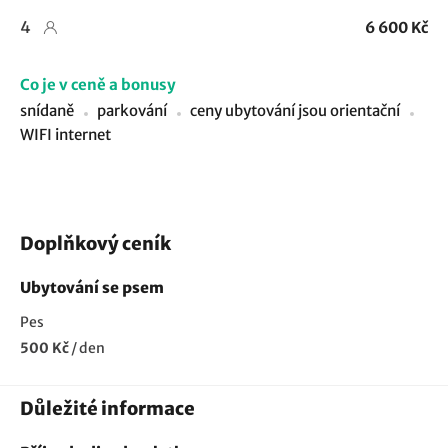
4
6 600 Kč
Co je v ceně a bonusy
snídaně
parkování
ceny ubytování jsou orientační
WIFI internet
Doplňkový ceník
Ubytování se psem
Pes
500 Kč
/
den
Důležité informace