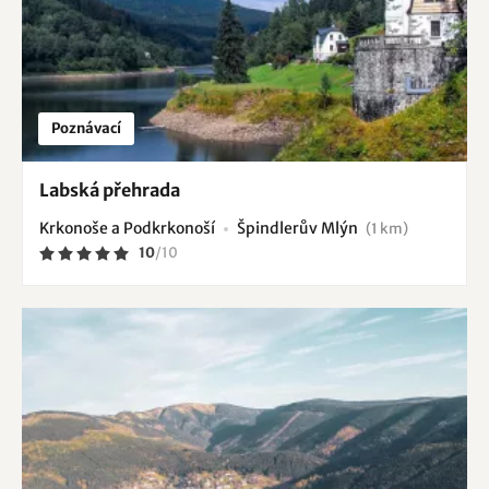
Poznávací
Labská přehrada
Krkonoše a Podkrkonoší
Špindlerův Mlýn
(1 km)
10
/
10