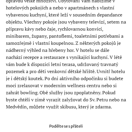
opravdu velké množství. Ubytování Vám nabízíme v
hotelových pokojích a nebo v apartmánech s vlastní
vybavenou kuchyní, které leží v sousedním depandance
objektu. Všechny pokoje jsou vybaveny televizí, setem na
přípravu kávy nebo čaje, rychlovarnou konvicí,
minibarem, župany, pantoflemi, toaletními potřebami a
samozřejmě i vlastní koupelnou. Z některých pokojů je
nádherný výhled na hřebeny hor. V hotelu se dále
nachází recepce a restaurace s vynikající kuchyní. V létě
vám bude k dispozici letní terasa, udržovaný travnatý
pozemek a pro děti venkovní dětské hřiště. Uvnitř hotelu
je i dětský koutek. Po dni aktivního odpočinku si budete
moci zrelaxovat v moderním wellness centru nebo si
zahrát bowling. Obě služby jsou zpoplatněny. Pokud
byste chtěli v zimě vyrazit zalyžovat do Sv. Petru nebo na
Medvědín, můžete využít skibusu, který je zdarma.
Podělte se s přáteli