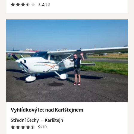
7.2
/
10
Vyhlídkový let nad Karlštejnem
Střední Čechy
Karlštejn
9
/
10