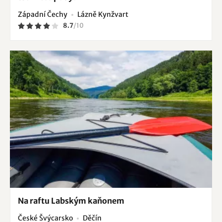
Západní Čechy
Lázně Kynžvart
8.7
/
10
Na raftu Labským kaňonem
České Švýcarsko
Děčín