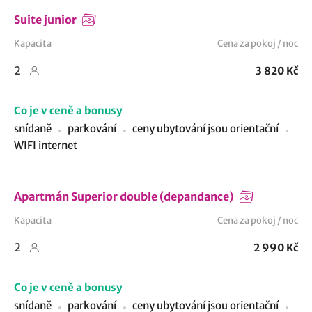
Suite junior
Kapacita
Cena za pokoj / noc
2
3 820 Kč
Co je v ceně a bonusy
snídaně
parkování
ceny ubytování jsou orientační
WIFI internet
Apartmán Superior double (depandance)
Kapacita
Cena za pokoj / noc
2
2 990 Kč
Co je v ceně a bonusy
snídaně
parkování
ceny ubytování jsou orientační