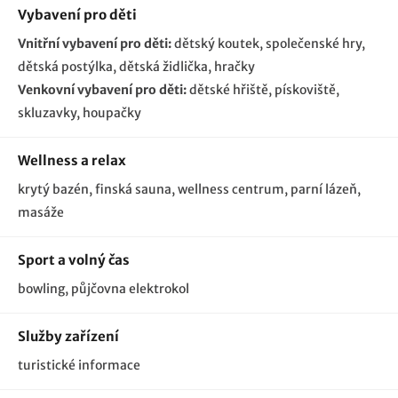
Vybavení pro děti
Vnitřní vybavení pro děti:
dětský koutek
společenské hry
dětská postýlka
dětská židlička
hračky
Venkovní vybavení pro děti:
dětské hřiště
pískoviště
skluzavky
houpačky
Wellness a relax
krytý bazén
finská sauna
wellness centrum
parní lázeň,
masáže
Sport a volný čas
bowling
půjčovna elektrokol
Služby zařízení
turistické informace