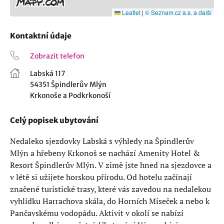
Leaflet
|
© Seznam.cz a.s. a další
Kontaktní údaje
Zobrazit telefon
Labská 117
54351 Špindlerův Mlýn
Krkonoše a Podkrkonoší
Celý popisek ubytování
Nedaleko sjezdovky Labská s výhledy na Špindlerův
Mlýn a hřebeny Krkonoš se nachází Amenity Hotel &
Resort Špindlerův Mlýn. V zimě jste hned na sjezdovce a
v létě si užijete horskou přírodu. Od hotelu začínají
značené turistické trasy, které vás zavedou na nedalekou
vyhlídku Harrachova skála, do Horních Míseček a nebo k
Pančavskému vodopádu. Aktivit v okolí se nabízí