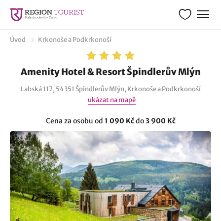
Úvod
Krkonoše a Podkrkonoší
Amenity Hotel & Resort Špindlerův Mlýn
Labská 117, 54351 Špindlerův Mlýn, Krkonoše a Podkrkonoší
ukázat na mapě
Cena za osobu od
1 090 Kč
do
3 900 Kč