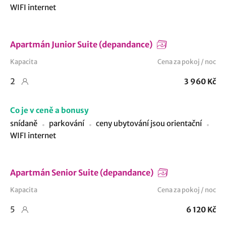
WIFI internet
Apartmán Junior Suite (depandance)
Kapacita
Cena za pokoj / noc
2
3 960 Kč
Co je v ceně a bonusy
snídaně
parkování
ceny ubytování jsou orientační
WIFI internet
Apartmán Senior Suite (depandance)
Kapacita
Cena za pokoj / noc
5
6 120 Kč