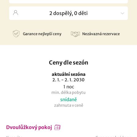
Garance nejlepší ceny
Nezávazná rezervace
Ceny dle sezón
aktuální sezóna
2. 1. - 2. 1. 2030
1 noc
min. délka pobytu
snídaně
zahrnuta v ceně
Dvoulůžkový pokoj