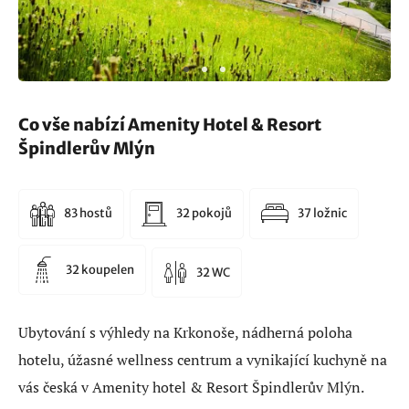
Co vše nabízí Amenity Hotel & Resort
Špindlerův Mlýn
83 hostů
32 pokojů
37 ložnic
32 koupelen
32 WC
Ubytování s výhledy na Krkonoše, nádherná poloha
hotelu, úžasné wellness centrum a vynikající kuchyně na
vás česká v Amenity hotel & Resort Špindlerův Mlýn.